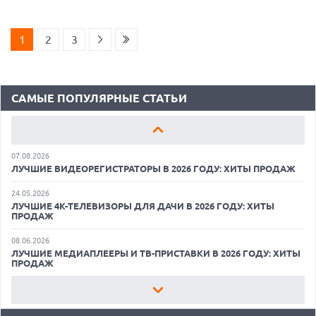
18.06.2026
САМЫЕ ЛЕГКИЕ НОУТБУКИ С ДИСКРЕТНОЙ ГРАФИКОЙ: ВЫБОР
ZOOM
1
2
3
01.06.2026
9 ПОЛЕЗНЫХ ГАДЖЕТОВ В АВТОМОБИЛЬ ДЛЯ ПУТЕШЕСТВИЯ
ЛЕТОМ: ВЫБОР ZOOM
САМЫЕ ПОПУЛЯРНЫЕ СТАТЬИ
15.05.2026
ОБЗОР HUAWEI MATE 80 PRO: КАК СТАТЬ ФЛАГМАНОМ В 2026
ГОДУ?
07.08.2026
ЛУЧШИЕ ВИДЕОРЕГИСТРАТОРЫ В 2026 ГОДУ: ХИТЫ ПРОДАЖ
24.05.2026
ЛУЧШИЕ 4K-ТЕЛЕВИЗОРЫ ДЛЯ ДАЧИ В 2026 ГОДУ: ХИТЫ
ПРОДАЖ
07.08.2026
08.06.2026
ХАКЕР ПРИЗНАЛ ВИНУ ВО ВЗЛОМЕ SNOWFLAKE И КРАЖЕ
ЛУЧШИЕ МЕДИАПЛЕЕРЫ И ТВ-ПРИСТАВКИ В 2026 ГОДУ: ХИТЫ
ДАННЫХ МИЛЛИОНОВ ПОЛЬЗОВАТЕЛЕЙ
ПРОДАЖ
07.08.2026
22.05.2026
ЭЛЕКТРИЧЕСКИЙ ПИКАП FORD FATHOM ВРЯД ЛИ ПОВТОРИТ
ЛУЧШИЕ ПОРТАТИВНЫЕ КОНСОЛИ С ВОЗМОЖНОСТЬЮ
УСПЕХ ЛЕГЕНДАРНЫХ МОДЕЛЕЙ КОМПАНИИ
ПОДКЛЮЧЕНИЯ К ТЕЛЕВИЗОРУ: ВЫБОР ZOOM