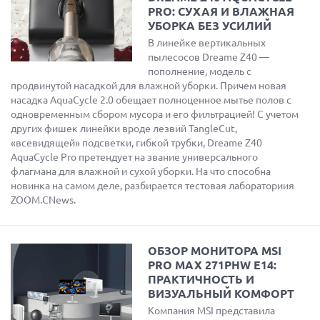
PRO: СУХАЯ И ВЛАЖНАЯ
УБОРКА БЕЗ УСИЛИЙ
В линейке вертикальных
пылесосов Dreame Z40 —
пополнение, модель с
продвинутой насадкой для влажной уборки. Причем новая
насадка AquaCycle 2.0 обещает полноценное мытье полов с
одновременным сбором мусора и его фильтрацией! С учетом
других фишек линейки вроде лезвий TangleCut,
«всевидящей» подсветки, гибкой трубки, Dreame Z40
AquaCycle Pro претендует на звание универсального
флагмана для влажной и сухой уборки. На что способна
новинка на самом деле, разбирается тестовая лабораториия
ZOOM.CNews.
ОБЗОР МОНИТОРА MSI
PRO MAX 271PHW E14:
ПРАКТИЧНОСТЬ И
ВИЗУАЛЬНЫЙ КОМФОРТ
Компания MSI представила