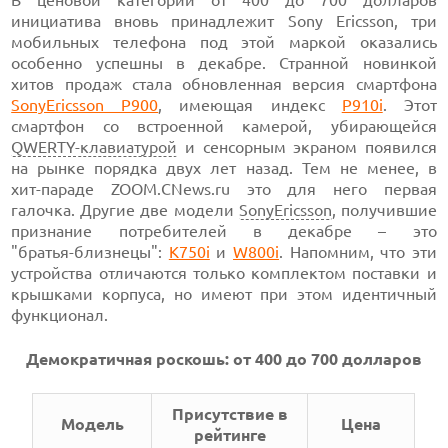
В ценовой категории
от 400 до
700 долларов
инициатива вновь принадлежит Sony Ericsson, три
мобильных телефона под этой маркой оказались
особенно успешны в декабре. Странной новинкой
хитов продаж сталa обновленная версия смартфона
SonyEricsson P900
,
имеющая
индекс
P910i
.
Этот
смартфон со встроенной камерой, убирающейся
QWERTY-клавиатурой
и сенсорным экраном появился
на рынке порядка двух лет назад. Тем не менее, в
хит-параде
ZOOM.CNews.ru это для него первая
галочка. Другие две модели
SonyEricsson
, получившие
признание потребителей в декабре – это
"братья-близнецы":
K750i
и
W800i
.
Напомним, что эти
устройства отличаются только комплектом поставки и
крышками корпуса, но имеют при этом идентичный
функционал.
Демократичная роскошь:
от 400 до
700 долларов
Присутствие в
Модель
Цена
рейтинге