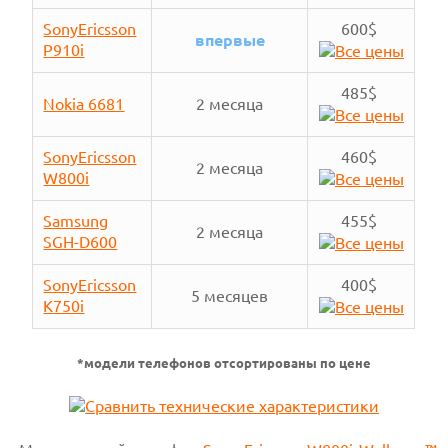
SonyEricsson
600$
впервые
P910i
485$
Nokia 6681
2 месяца
SonyEricsson
460$
2 месяца
W800i
Samsung
455$
2 месяца
SGH-D600
SonyEricsson
400$
5 месяцев
K750i
*модели телефонов отсортированы по цене