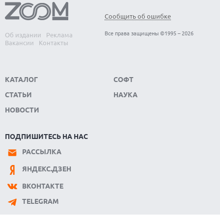
ДАННЫХ МИЛЛИОНОВ ПОЛЬЗОВАТЕЛЕЙ
Сообщить об ошибке
07.08.2026
ЭЛЕКТРИЧЕСКИЙ ПИКАП FORD FATHOM ВРЯД ЛИ
Все права защищены ©1995 – 2026
Об издании
Реклама
ПОВТОРИТ УСПЕХ ЛЕГЕНДАРНЫХ МОДЕЛЕЙ КОМПАНИИ
Вакансии
Контакты
КАТАЛОГ
СОФТ
СТАТЬИ
НАУКА
НОВОСТИ
ПОДПИШИТЕСЬ НА НАС
РАССЫЛКА
ЯНДЕКС.ДЗЕН
ВКОНТАКТЕ
TELEGRAM