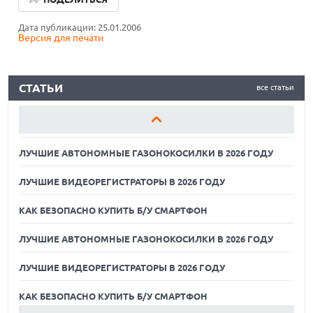
ЛУЧШИЕ ВИДЕОРЕГИСТРАТОРЫ В 2026 ГОДУ
Дата публикации: 25.01.2006
Версия для печати
КАК БЕЗОПАСНО КУПИТЬ Б/У СМАРТФОН
ЛУЧШИЕ АВТОНОМНЫЕ ГАЗОНОКОСИЛКИ В 2026 ГОДУ
СТАТЬИ
все статьи
ЛУЧШИЕ ВИДЕОРЕГИСТРАТОРЫ В 2026 ГОДУ
КАК БЕЗОПАСНО КУПИТЬ Б/У СМАРТФОН
ЛУЧШИЕ АВТОНОМНЫЕ ГАЗОНОКОСИЛКИ В 2026 ГОДУ
ЛУЧШИЕ ВИДЕОРЕГИСТРАТОРЫ В 2026 ГОДУ
КАК БЕЗОПАСНО КУПИТЬ Б/У СМАРТФОН
ЛУЧШИЕ АВТОНОМНЫЕ ГАЗОНОКОСИЛКИ В 2026 ГОДУ
ЛУЧШИЕ ВИДЕОРЕГИСТРАТОРЫ В 2026 ГОДУ
07.08.2026
XENIUM ВЫПУСТИЛА КНОПОЧНЫЕ СМАРТФОНЫ С
ПОДДЕРЖКОЙ СЕТЕЙ 4G И ТЕХНОЛОГИЕЙ VOLTE
КАК БЕЗОПАСНО КУПИТЬ Б/У СМАРТФОН