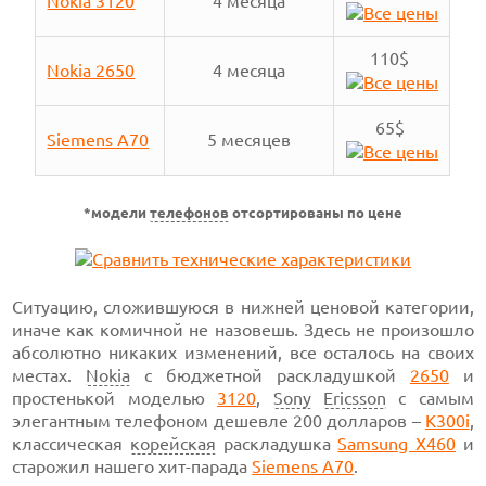
Nokia 3120
4 месяца
110$
Nokia 2650
4 месяца
65$
Siemens A70
5 месяцев
*модели
телефонов
отсортированы по цене
Ситуацию, сложившуюся в нижней ценовой категории,
иначе как комичной не назовешь. Здесь не произошло
абсолютно никаких изменений, все осталось на своих
местах.
Nokia
c бюджетной
раскладушкой
2650
и
простенькой
моделью
3120
,
Sony
Ericsson
с самым
элегантным телефоном
дешевле 200 долларов
–
K300i
,
классическая
корейская
раскладушка
Samsung X460
и
старожил нашего
хит-парада
Siemens A70
.