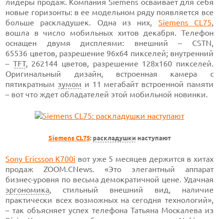
лидеры продаж. Компания Siemens осваивает для себя
новые горизонты: в ее модельном ряду появляется все
больше раскладушек. Одна из них,
Siemens CL75
,
вошла в число мобильных хитов декабря. Телефон
оснащен двумя дисплеями: внешний – CSTN,
65536 цветов,
разрешение 96x
64 пикселей; внутренний
–
TFT
,
262144 цветов,
разрешение 128х
160 пикселей.
Оригинальный дизайн, встроенная камера с
пятикратным
зумом
и 11 мегабайт
встроенной памяти
– вот что ждет обладателей этой мобильной новинки.
Siemens CL75
:
раскладушки
наступают
Sony
Ericsson K700i
вот
уже 5 месяцев
держится в хитах
продаж ZOOM.CNews. «Это элегантный аппарат
бизнес-уровня
по весьма демократичной цене. Удачная
эргономика
, стильный внешний вид, наличие
практически всех возможных на сегодня технологий»,
– так объясняет успех телефона Татьяна Москалева из