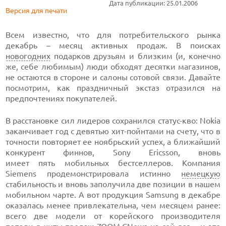
Дата публикации: 25.01.2006
Версия для печати
Всем известно, что для потребительского рынка
декабрь – месяц активных продаж. В поисках
новогодних
подарков друзьям и близким (и, конечно
же, себе любимым) люди обходят десятки магазинов,
не остаются в стороне и салоны сотовой связи. Давайте
посмотрим, как праздничный экстаз отразился на
предпочтениях покупателей.
В расстановке сил лидеров сохранился
статус-кво:
Nokia
заканчивает год
с девятью хит-пойнтами
на счету, что в
точности повторяет ее ноябрьский успех, а ближайший
конкурент финнов, Sony Ericsson, вновь
имеет пять мобильных
бестселлеров. Компания
Siemens продемонстрировала истинно
немецкую
стабильность и вновь
заполучила две позиции
в нашем
мобильном чарте. А вот продукция Samsung в декабре
оказалась менее привлекательна, чем месяцем ранее:
всего две модели
от корейского производителя