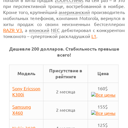
попали в хиты продаж
ZOOM.CNews
на сей раз – и это
при перспективной троице, востребованной в ноябре.
Кроме того, крупнейший
американский
производитель
мобильных телефонов, компания Motorola, вернулся в
хиты продаж со своим неизменным бестселлером
RAZR V3
,
а
японский
NEC
дебютировал с конкурентом
тонкомото – супертонкой
раскладушкой
L1
.
Дешевле 200 долларов.
Стабильность превыше
всего!
Присутствие в
Модель
Цена
рейтинге
Sony Ericsson
160$
2 месяца
K300i
Samsung
155$
2 месяца
X460
125$