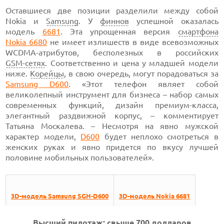
Оставшиеся две позиции
разделили между собой
Nokia и
Samsung
. У
финнов
успешной оказалась
модель
6681
.
Эта упрощенная версия
смартфона
Nokia 6680
не имеет излишеств в виде всевозможных
WCDMA-атрибутов,
бесполезных в российских
GSM-сетях
.
Соответственно и цена у младшей модели
ниже.
Корейцы
, в свою очередь, могут порадоваться за
Samsung D600
.
«Этот телефон являет собой
великолепный инструмент для бизнеса – набор самых
современных функций, дизайн
премиум-класса,
элегантный раздвижной корпус, – комментирует
Татьяна Москалева. – Несмотря на явно мужской
характер модели,
D600
будет
неплохо смотреться в
женских руках и явно придется по вкусу лучшей
половине мобильных пользователей».
3D-модель Samsung SGH-D600
3D-модель Nokia 6681
Высший пилотаж:
свыше 700 долларов