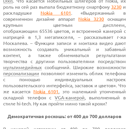
Dixis
. Что касается мобильных шлягеров от Nokia, их
роль на сей раз выпала бюджетному
смартфону
3230
и
раскладушке
Nokia 6101
.
«Выдержанный в
современном дизайне аппарат
Nokia 3230
оснащен
крупным цветным дисплеем,
отображающим 65536 цветов,
и встроенной камерой с
матрицей
в 1,3 мегапикселя,
– рассказывает
г-жа
Москалева. – Функции записи и монтажа видео дают
возможность создавать уникальный и забавный
контент, а также обмениваться результатами
творчества с другими пользователями посредством
мультимедийных
сообщений. Широкие возможности
персонализации
позволяют изменить облик телефона
с помощью индивидуальных настроек
пользовательского интерфейса, заставок и цветов». Что
же касается
Nokia 6101
,
это маленький утонченный
складной телефон с
VGA-камерой
,
выполненный в
стиле
hi-tech.
Ну как пройти мимо такой крохи?
Демократичная роскошь:
от 400 до
700 долларов