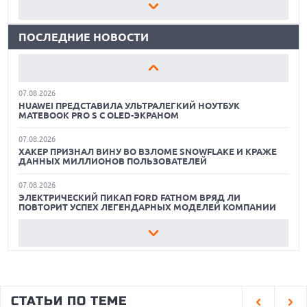
07.08.2026
ЛУЧШИЕ АВТОНОМНЫЕ ГАЗОНОКОСИЛКИ В 2026 ГОДУ
ПРЕДСТАВЛЕНЫ НАУШНИКИ JBL С СЕНСОРНЫМ ЭКРАНОМ
НА КЕЙСЕ ДЛЯ УПРАВЛЕНИЯ МУЗЫКОЙ
ПОСЛЕДНИЕ НОВОСТИ
ЛУЧШИЕ ВИДЕОРЕГИСТРАТОРЫ В 2026 ГОДУ
07.08.2026
GOOGLE ПЕРЕИМЕНОВЫВАЕТ ФУНКЦИЮ ПОДСВЕТКИ
КАК БЕЗОПАСНО КУПИТЬ Б/У СМАРТФОН
КАМЕРЫ В СМАРТФОНАХ PIXEL 11 PRO
07.08.2026
ЛУЧШИЕ АВТОНОМНЫЕ ГАЗОНОКОСИЛКИ В 2026 ГОДУ
HUAWEI ПРЕДСТАВИЛА УЛЬТРАЛЕГКИЙ НОУТБУК
MATEBOOK PRO S С OLED-ЭКРАНОМ
ЛУЧШИЕ ВИДЕОРЕГИСТРАТОРЫ В 2026 ГОДУ
07.08.2026
ХАКЕР ПРИЗНАЛ ВИНУ ВО ВЗЛОМЕ SNOWFLAKE И КРАЖЕ
КАК БЕЗОПАСНО КУПИТЬ Б/У СМАРТФОН
ДАННЫХ МИЛЛИОНОВ ПОЛЬЗОВАТЕЛЕЙ
07.08.2026
ЭЛЕКТРИЧЕСКИЙ ПИКАП FORD FATHOM ВРЯД ЛИ
ПОВТОРИТ УСПЕХ ЛЕГЕНДАРНЫХ МОДЕЛЕЙ КОМПАНИИ
07.08.2026
OPENAI УБРАЛА ОГРАНИЧЕНИЯ НА ТЕКСТОВЫЕ ЧАТЫ ДЛЯ
ВСЕХ ПОЛЬЗОВАТЕЛЕЙ CHATGPT
07.08.2026
HONOR ПРЕДСТАВИТ ФЛАГМАНЫ WIN 2 С ОГРОМНОЙ
СТАТЬИ ПО ТЕМЕ
БАТАРЕЕЙ И ВСТРОЕННЫМ ВЕНТИЛЯТОРОМ