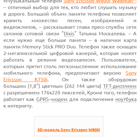
«Музыкальный телефон
Sony
Ericsson W800i Walkman™
– отличный выбор для тех, кто любит слушать музыку
в дороге. Большой объем памяти
телефона позволяет
хранить множество песен, изображений и
видеоклипов, – рассказывает глава
пресс-службы
сети
салонов сотовой связи "
Dixis
" Татьяна Москалева. – А
если нужно еще больше памяти – в наличии карта
памяти Memory Stick PRO Duo. Телефон также оснащен
2-мегапиксельной
цифровой камерой, которая может
работать в режиме видеозаписи». Пользователи,
которым претит столь легкомысленное использование
мобильного телефона, предпочитают версию
Sony
Ericsson K750i
.
Он также оборудован
большим (1,8") цветным
(262 144 цвета)
TFT-дисплеем
с
разрешением 176х220 пикселей,
Кроме того, телефон
работает как
GPRS
–
модем
для подключения
ноутбука
к интернету.
3D-модель Sony Ericsson W800i