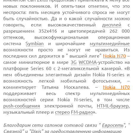
новых поклонников. И
опять-таки
отметим, что это
неспроста: пять месяцев устойчивого спроса не могут
быть случайностью. Да и о какой случайности можно
говорить, если высококачественный
дисплей
с
разрешением 352х416 и
цветопередачей
262 000
оттенков, высокофункциональная операционная
система
Symbian
и широчайшие
мультимедийные
возможности просто не могут не нравиться. Из
последних сил держится в " высшей лиге"
Nokia N70
–
самое миниатюрное в
мире
3G
WCDMA
-устройство
на
платформе
Series 60 с
2-мегапиксельной
камерой. «В
нем объединены элегантный дизайн Nokia N-series и
возможность легкой мобильной фотосъемки, –
комментирует Татьяна Москалева. –
Nokia N70
поддерживает весь спектр мультимедийных
возможностей серии Nokia N-series, в том числе
push-сообщения
электронной почты,
HTML-браузер
,
музыкальный плеер и
стерео
FM-радио
».
Благодарим сети салонов сотовой связи "
Евросеть
", "
Связной
" и "Dixis" за предоставленную информацию