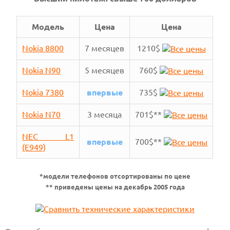
Модель
Цена
Цена
Nokia 8800
7 месяцев
1210$
Nokia N90
5 месяцев
760$
Nokia 7380
впервые
735$
Nokia N70
3 месяца
701$**
NEC L1
впервые
700$**
(E949)
*модели телефонов отсортированы по цене
** приведены цены на декабрь 2005 года