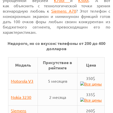
упрощенной
версией
K700i
и
K500i
. А вот
как объяснить с технологической точки зрения
всенародную любовь к
Siemens A70
? Э
тот телефон с
монохромным экраном и минимумом функций готов
дать 100 очков
форы любым своим конкурентам из
бюджетного сегмента, превосходящим его по
характеристикам.
Недорого, но со вкусом: телефоны
от 200 до
400
долларов
Присутствие в
Модель
Цена
рейтинге
350$
Motorola V3
5 месяцев
335$
Nokia 3230
2 месяца
Siemens
260$