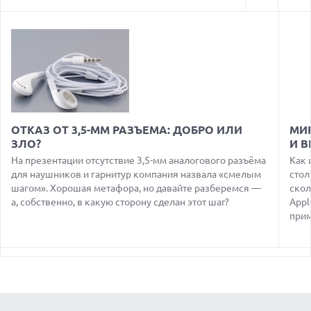
07.08.2026
ГЛОБАЛЬНЫЙ СПАД РЫНКА ПЛАНШЕТОВ В 2026 ГОДУ И
НЕОЖИДАННЫЙ РОСТ LENOVO
07.08.2026
УТОЧНЕНЫ РАЗМЕРЫ ЭКРАНОВ ЮБИЛЕЙНЫХ
СМАРТФОНОВ APPLE IPHONE 20
07.08.2026
XENIUM ВЫПУСТИЛА КНОПОЧНЫЕ СМАРТФОНЫ С
ОТКАЗ ОТ 3,5-ММ РАЗЪЕМА: ДОБРО ИЛИ
МИ
ПОДДЕРЖКОЙ СЕТЕЙ 4G И ТЕХНОЛОГИЕЙ VOLTE
ЗЛО?
И 
07.08.2026
На презентации отсутствие 3,5-мм аналогового разъёма
Как 
ПРЕДСТАВЛЕНЫ НАУШНИКИ JBL С СЕНСОРНЫМ ЭКРАНОМ
для наушников и гарнитур компания назвала «смелым
стол
НА КЕЙСЕ ДЛЯ УПРАВЛЕНИЯ МУЗЫКОЙ
шагом». Хорошая метафора, но давайте разберемся —
скол
а, собственно, в какую сторону сделан этот шаг?
Appl
07.08.2026
GOOGLE ПЕРЕИМЕНОВЫВАЕТ ФУНКЦИЮ ПОДСВЕТКИ
прим
КАМЕРЫ В СМАРТФОНАХ PIXEL 11 PRO
07.08.2026
HUAWEI ПРЕДСТАВИЛА УЛЬТРАЛЕГКИЙ НОУТБУК
MATEBOOK PRO S С OLED-ЭКРАНОМ
07.08.2026
ХАКЕР ПРИЗНАЛ ВИНУ ВО ВЗЛОМЕ SNOWFLAKE И КРАЖЕ