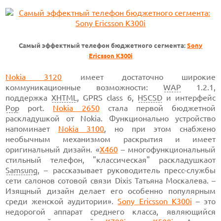
Самый эффектный телефон бюджетного сегмента:
Sony
Ericsson K300i
Nokia 3120
имеет
достаточно широкие
коммуникационные возможности:
WAP
1.2.1,
поддержка
XHTML
, GPRS
class 6,
HSCSD
и интерфейс
Pop
port.
Nokia 2650
стала
первой бюджетной
раскладушкой от Nokia. Функционально устройство
напоминает
Nokia 3100
,
но при этом снабжено
необычным механизмом раскрытия и имеет
оригинальный дизайн.
«
Х460
–
многофункциональный
стильный телефон, "классическая" раскладушкаот
Samsung
, – рассказывает руководитель
пресс-службы
сети салонов сотовой связи Dixis Татьяна Москалева. –
Изящный дизайн делает его особенно популярным
среди женской аудитории».
Sony
Ericsson K300i
–
это
недорогой аппарат среднего класса, являющийся