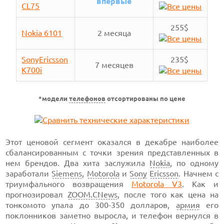
впервые
CL75
255$
Nokia 6101
2 месяца
SonyEricsson
235$
7 месяцев
K700i
*модели
телефонов
отсортированы по цене
Этот ценовой сегмент оказался в декабре наиболее
сбалансированным с точки зрения представленных в
нем брендов. Два хита заслужила
Nokia
, по одному
заработали
Siemens
,
Motorola
и
Sony
Ericsson
. Начнем с
триумфального возвращения
Motorola V3
.
Как и
прогнозировал
ZOOM.CNews
, после того как цена на
тонкомото упала до
300-350
долларов,
армия
его
поклонников заметно выросла, и телефон вернулся в