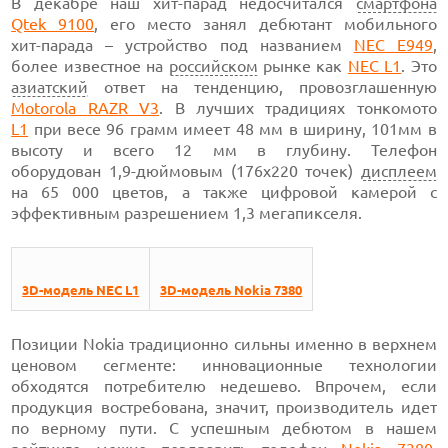
В декабре наш
хит-парад
недосчитался
смартфона
Qtek 9100
,
его место занял дебютант мобильного
хит-парада –
устройство под названием
NEC E949
,
более известное на
российском
рынке как
NEC L1
.
Это
азиатский
ответ на тенденцию, провозглашенную
Motorola
RAZR V3
.
В лучших традициях тонкомото
L1
при
весе 96 грамм
имеет 48 мм
в ширину,
101мм в
высоту и
всего 12 мм
в глубину. Телефон
оборудован 1,9-дюймовым
(176x220 точек)
дисплеем
на
65 000
цветов, а также цифровой камерой с
эффективным
разрешением 1,3 мегапикселя.
3D-модель NEC L1
3D-модель Nokia 7380
Позиции Nokia традиционно сильны именно в верхнем
ценовом сегменте: инновационные технологии
обходятся потребителю недешево. Впрочем, если
продукция востребована, значит, производитель идет
по верному пути. С успешным дебютом в нашем