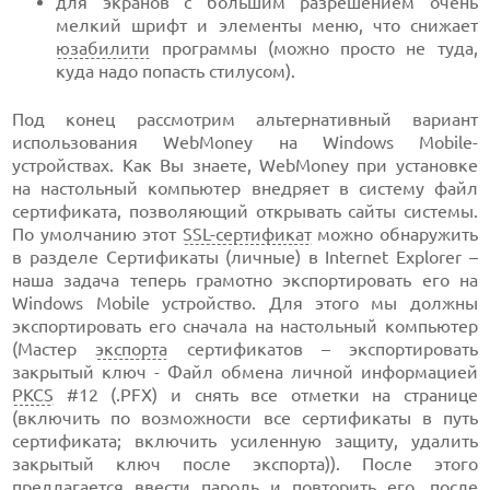
для экранов с большим разрешением очень
мелкий шрифт и элементы меню, что снижает
юзабилити
программы (можно просто не туда,
куда надо попасть стилусом).
Под конец рассмотрим альтернативный вариант
использования WebMoney на Windows Mobile-
устройствах. Как Вы знаете, WebMoney при установке
на настольный компьютер внедряет в систему файл
сертификата, позволяющий открывать сайты системы.
По умолчанию этот
SSL-сертификат
можно обнаружить
в разделе Сертификаты (личные) в Internet Explorer –
наша задача теперь грамотно экспортировать его на
Windows Mobile устройство. Для этого мы должны
экспортировать его сначала на настольный компьютер
(Мастер
экспорта
сертификатов – экспортировать
закрытый ключ - Файл обмена личной информацией
PKCS
#12 (.PFX) и снять все отметки на странице
(включить по возможности все сертификаты в путь
сертификата; включить усиленную защиту, удалить
закрытый ключ после экспорта)). После этого
предлагается ввести пароль и повторить его, после