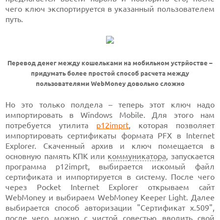
чего ключ экспортируется в указанный пользователем
путь.
Перевод денег между кошельками на мобильном устрйостве –
придумать более простой способ расчета между
пользователями WebMoney довольно сложно
Но это только полдела – теперь этот ключ надо
импортировать в Windows Mobile. Для этого нам
потребуется утилита
p12imprt
, которая позволяет
импортировать сертификаты формата PFX в Internet
Explorer. Скаченный архив и ключ помещается в
основную память КПК или
коммуникатора
, запускается
программа p12imprt, выбирается искомый файл
сертификата и импортируется в систему. После чего
через Pocket Internet Explorer открываем сайт
WebMoney и выбираем WebMoney Keeper Light. Далее
выбирается способ авторизации "Сертификат х.509",
после чего можно с чистой
совестью
вводить свой