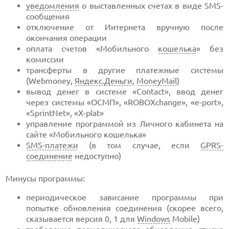
уведомления
о выставленных счетах в виде SMS-
сообщения
отключение от Интернета вручную после
окончания операции
оплата счетов «Мобильного
кошелька
» без
комиссии
трансферты в другие платежные системы
(Webmoney,
Яндекс.Деньги
,
MoneyMail
)
вывод денег в системе «Contact», ввод денег
через системы «ОСМП», «ROBOXchange», «e-port»,
«SprintNet», «X-plat»
управление программой из Личного кабинета на
сайте «Мобильного кошелька»
SMS-платежи
(в том случае, если
GPRS-
соединение
недоступно)
Минусы программы:
периодическое зависание программы при
попытке обновления соединения (скорее всего,
сказывается версия 0, 1 для
Windows
Mobile)