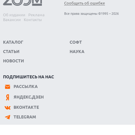
Сообщить об ошибке
06.08.2026
HUAWEI NOVA 16 SE ВПЕЧАТЛЯЕТ РЕКОРДНОЙ БАТАРЕЕЙ И
Все права защищены ©1995 – 2026
Об издании
Реклама
СПУТНИКОВОЙ СВЯЗЬЮ
Вакансии
Контакты
КАТАЛОГ
СОФТ
СТАТЬИ
НАУКА
НОВОСТИ
ПОДПИШИТЕСЬ НА НАС
РАССЫЛКА
ЯНДЕКС.ДЗЕН
ВКОНТАКТЕ
TELEGRAM