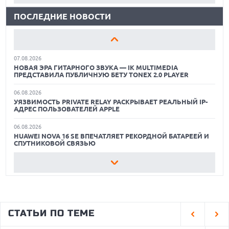
ОПЕРАТОРОМ ИНДУСТРИИ РОБОТАКСИ
ПОСЛЕДНИЕ НОВОСТИ
КАК БЕЗОПАСНО КУПИТЬ Б/У СМАРТФОН
06.08.2026
HUAWEI ПРЕДСТАВИЛА ПЛАНШЕТ MATEPAD PRO 2026
ОБЗОР ПЫЛЕСОСА DREAME Z40 AQUACYCLE PRO
ТОЛЩИНОЙ 4,7 ММ И 12" OLED МАТРИЦЕЙ
07.08.2026
ЛУЧШИЕ ВИДЕОРЕГИСТРАТОРЫ В 2026 ГОДУ
НОВАЯ ЭРА ГИТАРНОГО ЗВУКА — IK MULTIMEDIA
ПРЕДСТАВИЛА ПУБЛИЧНУЮ БЕТУ TONEX 2.0 PLAYER
КАК БЕЗОПАСНО КУПИТЬ Б/У СМАРТФОН
06.08.2026
УЯЗВИМОСТЬ PRIVATE RELAY РАСКРЫВАЕТ РЕАЛЬНЫЙ IP-
ОБЗОР ПЫЛЕСОСА DREAME Z40 AQUACYCLE PRO
АДРЕС ПОЛЬЗОВАТЕЛЕЙ APPLE
06.08.2026
HUAWEI NOVA 16 SE ВПЕЧАТЛЯЕТ РЕКОРДНОЙ БАТАРЕЕЙ И
СПУТНИКОВОЙ СВЯЗЬЮ
06.08.2026
ФЕРМЕРЫ ИЗ КЕНТУККИ ОТВЕРГЛИ ПРЕДЛОЖЕНИЕ В 26
МИЛЛИОНОВ ДОЛЛАРОВ ЗА СТРОИТЕЛЬСТВО ЦОД
06.08.2026
АНОНСИРОВАНА ДОСТУПНАЯ РЕТРО-КОНСОЛЬ AYANEO
СТАТЬИ ПО ТЕМЕ
KONKR POCKET ADVANCE С ЭМУЛЯЦИЕЙ PS 2