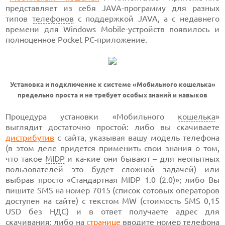
представляет из себя JAVA-программу для разных
типов
телефонов
с поддержкой JAVA, а с недавнего
времени для Windows Mobile-устройств появилось и
полноценное Pocket PC-приложение.
Установка и подключение к системе «Мобильного кошелька»
предельно проста и не требует особых знаний и навыков
Процедура установки «Мобильного
кошелька
»
выглядит достаточно простой: либо вы скачиваете
дистрибутив
с сайта, указывая вашу модель телефона
(в этом деле придется применить свои знания о том,
что такое
MIDP
и ка-кие они бывают – для неопытных
пользователей это будет сложной задачей) или
выбрав просто «Стандартная MIDP 1.0 (2.0)»; либо Вы
пишите SMS на номер 7015 (список сотовых операторов
доступен на сайте) с текстом MW (стоимость SMS 0,15
USD без НДС) и в ответ получаете адрес для
скачивания; либо на
странице
вводите номер телефона