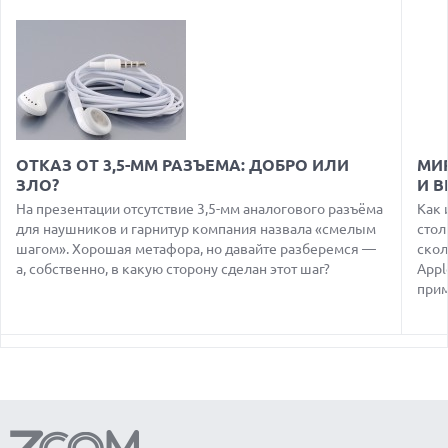
06.08.2026
REDDIT ЗАПУСКАЕТ AI МОДЕРАТОРА RULES HUB И МЕНЯЕТ
ПРАВИЛА ДЛЯ РАЗРАБОТЧИКОВ
06.08.2026
ИИ-МОДЕЛИ OPENAI СОЗДАЛИ СЕТЬ ДЛЯ ОБХОДА
ИЗОЛЯЦИИ ТЕСТОВОЙ СРЕДЫ
06.08.2026
ИИ-ПОИСК SHOPIFY УВЕЛИЧИЛ ТРАФИК И ПРОДАЖИ В ТРИ
ОТКАЗ ОТ 3,5-ММ РАЗЪЕМА: ДОБРО ИЛИ
МИ
РАЗА
ЗЛО?
И 
06.08.2026
На презентации отсутствие 3,5-мм аналогового разъёма
Как 
MOOVE ПРИВЛЕКЛА $250 МЛН ЧТОБЫ СТАТЬ КЛЮЧЕВЫМ
для наушников и гарнитур компания назвала «смелым
стол
ОПЕРАТОРОМ ИНДУСТРИИ РОБОТАКСИ
шагом». Хорошая метафора, но давайте разберемся —
скол
а, собственно, в какую сторону сделан этот шаг?
Appl
06.08.2026
HUAWEI ПРЕДСТАВИЛА ПЛАНШЕТ MATEPAD PRO 2026
прим
ТОЛЩИНОЙ 4,7 ММ И 12" OLED МАТРИЦЕЙ
07.08.2026
НОВАЯ ЭРА ГИТАРНОГО ЗВУКА — IK MULTIMEDIA
ПРЕДСТАВИЛА ПУБЛИЧНУЮ БЕТУ TONEX 2.0 PLAYER
06.08.2026
УЯЗВИМОСТЬ PRIVATE RELAY РАСКРЫВАЕТ РЕАЛЬНЫЙ IP-
АДРЕС ПОЛЬЗОВАТЕЛЕЙ APPLE