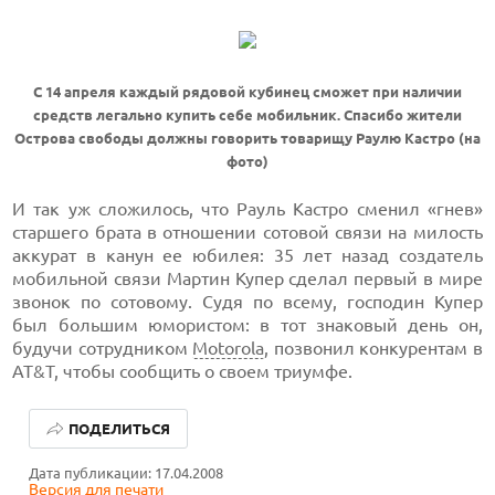
С 14 апреля каждый рядовой кубинец сможет при наличии
средств легально купить себе мобильник. Спасибо жители
Острова свободы должны говорить товарищу Раулю Кастро (на
фото)
И так уж сложилось, что Рауль Кастро сменил «гнев»
старшего брата в отношении сотовой связи на милость
аккурат в канун ее юбилея: 35 лет назад создатель
мобильной связи Мартин Купер сделал первый в мире
звонок по сотовому. Судя по всему, господин Купер
был большим юмористом: в тот знаковый день он,
будучи сотрудником
Motorola
, позвонил конкурентам в
AT&T, чтобы сообщить о своем триумфе.
ЛУЧШИЕ АВТОНОМНЫЕ ГАЗОНОКОСИЛКИ В 2026 ГОДУ
ПОДЕЛИТЬСЯ
ЛУЧШИЕ ВИДЕОРЕГИСТРАТОРЫ В 2026 ГОДУ
Дата публикации: 17.04.2008
Версия для печати
КАК БЕЗОПАСНО КУПИТЬ Б/У СМАРТФОН