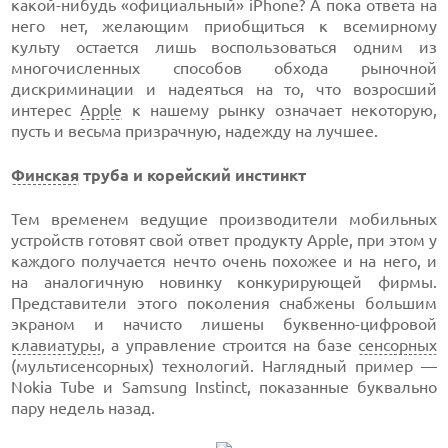
какой-нибудь «официальный» iPhone? А пока ответа на
него нет, желающим приобщиться к всемирному
культу остается лишь воспользоваться одним из
многочисленных способов обхода рыночной
дискриминации и надеяться на то, что возросший
интерес
Apple
к нашему рынку означает некоторую,
пусть и весьма призрачную, надежду на лучшее.
Финская
труба и корейский инстинкт
Тем временем ведущие производители мобильных
устройств готовят свой ответ продукту Apple, при этом у
каждого получается нечто очень похожее и на него, и
на аналогичную новинку конкурирующей фирмы.
Представители этого поколения снабжены большим
экраном и начисто лишены буквенно-цифровой
клавиатуры
, а управление строится на базе
сенсорных
(мультисенсорных) технологий. Наглядный пример —
Nokia Tube и Samsung Instinct, показанные буквально
пару недель назад.