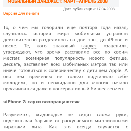
МОБИЛЬНЫЙ ДАЙДЖЕСТ: МАРТ—АПРЕЛЬ 2008
Дата публикации: 17.04.2008
Версия для печати
То, о чем мы говорили еще полтора года назад,
случилось: история мира мобильных устройств
действительно разделилось на две эры, до iPhone и
после. Те, кого знаковый
гаджет
«зацепил»,
утверждают, что время расставило все по своим
местам: всемирная популярность нового фетиша,
дескать, заставляет всех мобильных мэтров так или
иначе готовиться к соперничеству с детищем
Apple
. А
оно тем временем не только подчинило себе
молодежь, но и неожиданно для многих начало
просачиваться даже в консервативный бизнес-сегмент.
«iPhone 2: слухи возвращаются»
Разумеется, «садоводы» не сидят сложа руки,
подсчитывая барыши от раскупаемого миллионными
тиражами хита. Как это всегда случается с