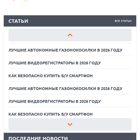
ЛУЧШИЕ АВТОНОМНЫЕ ГАЗОНОКОСИЛКИ В 2026 ГОДУ
СТАТЬИ
все статьи
ЛУЧШИЕ ВИДЕОРЕГИСТРАТОРЫ В 2026 ГОДУ
КАК БЕЗОПАСНО КУПИТЬ Б/У СМАРТФОН
ЛУЧШИЕ АВТОНОМНЫЕ ГАЗОНОКОСИЛКИ В 2026 ГОДУ
ЛУЧШИЕ ВИДЕОРЕГИСТРАТОРЫ В 2026 ГОДУ
КАК БЕЗОПАСНО КУПИТЬ Б/У СМАРТФОН
ЛУЧШИЕ АВТОНОМНЫЕ ГАЗОНОКОСИЛКИ В 2026 ГОДУ
ЛУЧШИЕ ВИДЕОРЕГИСТРАТОРЫ В 2026 ГОДУ
07.08.2026
ХАКЕР ПРИЗНАЛ ВИНУ ВО ВЗЛОМЕ SNOWFLAKE И КРАЖЕ
ДАННЫХ МИЛЛИОНОВ ПОЛЬЗОВАТЕЛЕЙ
КАК БЕЗОПАСНО КУПИТЬ Б/У СМАРТФОН
07.08.2026
ЛУЧШИЕ АВТОНОМНЫЕ ГАЗОНОКОСИЛКИ В 2026 ГОДУ
ЭЛЕКТРИЧЕСКИЙ ПИКАП FORD FATHOM ВРЯД ЛИ
ПОВТОРИТ УСПЕХ ЛЕГЕНДАРНЫХ МОДЕЛЕЙ КОМПАНИИ
ПОСЛЕДНИЕ НОВОСТИ
ЛУЧШИЕ ВИДЕОРЕГИСТРАТОРЫ В 2026 ГОДУ