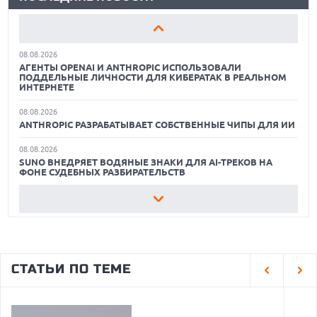
07.08.2026
OPENAI УБРАЛА ОГРАНИЧЕНИЯ НА ТЕКСТОВЫЕ ЧАТЫ ДЛЯ
КАК БЕЗОПАСНО КУПИТЬ Б/У СМАРТФОН
ВСЕХ ПОЛЬЗОВАТЕЛЕЙ CHATGPT
08.08.2026
ЛУЧШИЕ АВТОНОМНЫЕ ГАЗОНОКОСИЛКИ В 2026 ГОДУ
АГЕНТЫ OPENAI И ANTHROPIC ИСПОЛЬЗОВАЛИ
ПОДДЕЛЬНЫЕ ЛИЧНОСТИ ДЛЯ КИБЕРАТАК В РЕАЛЬНОМ
ЛУЧШИЕ ВИДЕОРЕГИСТРАТОРЫ В 2026 ГОДУ
ИНТЕРНЕТЕ
08.08.2026
КАК БЕЗОПАСНО КУПИТЬ Б/У СМАРТФОН
ANTHROPIC РАЗРАБАТЫВАЕТ СОБСТВЕННЫЕ ЧИПЫ ДЛЯ ИИ
08.08.2026
SUNO ВНЕДРЯЕТ ВОДЯНЫЕ ЗНАКИ ДЛЯ AI-ТРЕКОВ НА
ФОНЕ СУДЕБНЫХ РАЗБИРАТЕЛЬСТВ
08.08.2026
XIAOMI ПРЕДСТАВИЛА БЮДЖЕТНЫЙ REDMI 17 5G С
ГИГАНТСКОЙ БАТАРЕЕЙ
08.08.2026
GOOGLE MAPS ПРЕВРАЩАЕТСЯ В УМНОГО ПОМОЩНИКА С
СТАТЬИ ПО ТЕМЕ
ФУНКЦИЯМИ ЗАКАЗА И БРОНИРОВАНИЯ
08.08.2026
ДЕФИЦИТ ПАМЯТИ DRAM УГРОЖАЕТ СРОКАМ ВЫХОДА
IPHONE 18 PRO