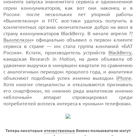
момента запуска знаменитого сервиса и одноименной
серии коммуникаторов, как вот они наконец и в
России: после нескольких лет упорной работы
«Вымпелкому» и МТС все-таки удалось получить в
компетентных органах окончательное добро на ввоз в
страну коммуникаторов BlackBerry. В начале апреля ?
?
Вымпелком
» официально объявил о первом клиенте
сервиса в стране — им стала группа компаний «БАТ
Россия». Кстати, производитель устройств
BlackBerry
,
канадская Research in Motion, на днях объявила об
удвоении выручки в минувшем квартале по сравнению
с аналогичным периодом прошлого года, и аналитики
объясняют подобный успех именно выходом
iPhone
.
Хотя многие специалисты и отказываются признавать
его смартфоном, по мнению ряда аналитиков именно
«яблочный» аппарат спровоцировал среди
потребителей всплеск интереса к «умным» телефонам.
Теперь некоторые
отечественные
бизнес-пользователи могут