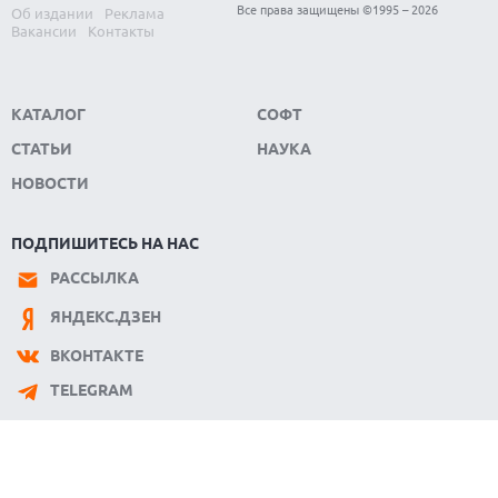
SUNO ВНЕДРЯЕТ ВОДЯНЫЕ ЗНАКИ ДЛЯ AI-ТРЕКОВ НА
Все права защищены ©1995 – 2026
Об издании
Реклама
ФОНЕ СУДЕБНЫХ РАЗБИРАТЕЛЬСТВ
Вакансии
Контакты
КАТАЛОГ
СОФТ
СТАТЬИ
НАУКА
НОВОСТИ
ПОДПИШИТЕСЬ НА НАС
РАССЫЛКА
ЯНДЕКС.ДЗЕН
ВКОНТАКТЕ
TELEGRAM