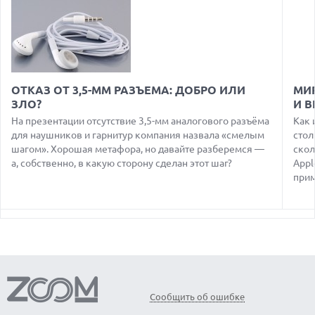
07.08.2026
HUAWEI ПРЕДСТАВИЛА УЛЬТРАЛЕГКИЙ НОУТБУК
MATEBOOK PRO S С OLED-ЭКРАНОМ
07.08.2026
ХАКЕР ПРИЗНАЛ ВИНУ ВО ВЗЛОМЕ SNOWFLAKE И КРАЖЕ
ОТКАЗ ОТ 3,5-ММ РАЗЪЕМА: ДОБРО ИЛИ
МИ
ДАННЫХ МИЛЛИОНОВ ПОЛЬЗОВАТЕЛЕЙ
ЗЛО?
И 
07.08.2026
На презентации отсутствие 3,5-мм аналогового разъёма
Как 
ЭЛЕКТРИЧЕСКИЙ ПИКАП FORD FATHOM ВРЯД ЛИ
для наушников и гарнитур компания назвала «смелым
стол
ПОВТОРИТ УСПЕХ ЛЕГЕНДАРНЫХ МОДЕЛЕЙ КОМПАНИИ
шагом». Хорошая метафора, но давайте разберемся —
скол
а, собственно, в какую сторону сделан этот шаг?
Appl
07.08.2026
OPENAI УБРАЛА ОГРАНИЧЕНИЯ НА ТЕКСТОВЫЕ ЧАТЫ ДЛЯ
прим
ВСЕХ ПОЛЬЗОВАТЕЛЕЙ CHATGPT
08.08.2026
АГЕНТЫ OPENAI И ANTHROPIC ИСПОЛЬЗОВАЛИ
ПОДДЕЛЬНЫЕ ЛИЧНОСТИ ДЛЯ КИБЕРАТАК В РЕАЛЬНОМ
ИНТЕРНЕТЕ
08.08.2026
ANTHROPIC РАЗРАБАТЫВАЕТ СОБСТВЕННЫЕ ЧИПЫ ДЛЯ ИИ
Сообщить об ошибке
08.08.2026