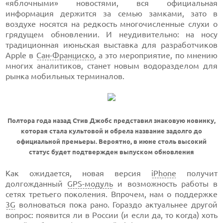
«яблочными» новостями, вся официальная
информация держится за семью замками, зато в
воздухе носятся на редкость многочисленные слухи о
грядущем обновлении. И неудивительно: на носу
традиционная июньская выставка для разработчиков
Apple в
Сан-Франциско
, а это мероприятие, по мнению
многих аналитиков, станет новым водоразделом для
рынка мобильных терминалов.
Полтора года назад Стив Джобс представил знаковую новинку,
которая стала культовой и обрела название задолго до
официальной премьеры. Вероятно, в июне столь высокий
статус будет подтвержден выпуском обновления
Как ожидается, новая версия
iPhone
получит
долгожданный
GPS-модуль
и возможность работы в
сетях третьего поколения. Впрочем, нам о поддержке
3G
волноваться пока рано. Гораздо актуальнее другой
вопрос: появится ли в России (и если да, то когда) хоть