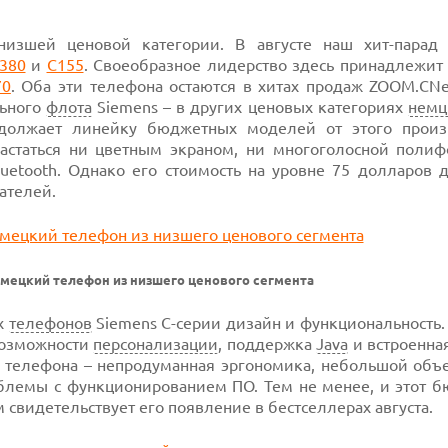
 низшей ценовой категории. В августе наш
хит-парад
380
и
C155
. Своеобразное лидерство здесь принадлежит
70
.
Оба эти телефона остаются в хитах продаж ZOOM.CNe
льного
флота
Siemens – в других ценовых категориях
нем
должает
линейку бюджетных моделей от этого произ
статься ни цветным экраном, ни многоголосной полиф
uetooth. Однако его стоимость на
уровне 75 долларов
д
ателей.
емецкий телефон из низшего ценового сегмента
х
телефонов
Siemens
C-серии
дизайн и функциональность.
возможности
персонализации
, поддержка
Java
и встроенна
 телефона – непродуманная эргономика, небольшой объ
облемы с функционированием ПО. Тем не менее, и этот 
 свидетельствует его появление в бестселлерах августа.