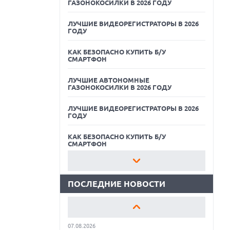
ГАЗОНОКОСИЛКИ В 2026 ГОДУ
ЛУЧШИЕ ВИДЕОРЕГИСТРАТОРЫ В 2026
ГОДУ
КАК БЕЗОПАСНО КУПИТЬ Б/У
СМАРТФОН
ЛУЧШИЕ АВТОНОМНЫЕ
ГАЗОНОКОСИЛКИ В 2026 ГОДУ
07.08.2026
ЛУЧШИЕ ВИДЕОРЕГИСТРАТОРЫ В 2026
XENIUM ВЫПУСТИЛА КНОПОЧНЫЕ
ГОДУ
СМАРТФОНЫ С ПОДДЕРЖКОЙ СЕТЕЙ 4G
И ТЕХНОЛОГИЕЙ VOLTE
КАК БЕЗОПАСНО КУПИТЬ Б/У
07.08.2026
СМАРТФОН
ПРЕДСТАВЛЕНЫ НАУШНИКИ JBL С
СЕНСОРНЫМ ЭКРАНОМ НА КЕЙСЕ ДЛЯ
ЛУЧШИЕ АВТОНОМНЫЕ
УПРАВЛЕНИЯ МУЗЫКОЙ
ГАЗОНОКОСИЛКИ В 2026 ГОДУ
ПОСЛЕДНИЕ НОВОСТИ
07.08.2026
ЛУЧШИЕ ВИДЕОРЕГИСТРАТОРЫ В 2026
GOOGLE ПЕРЕИМЕНОВЫВАЕТ
ГОДУ
ФУНКЦИЮ ПОДСВЕТКИ КАМЕРЫ В
СМАРТФОНАХ PIXEL 11 PRO
КАК БЕЗОПАСНО КУПИТЬ Б/У
07.08.2026
СМАРТФОН