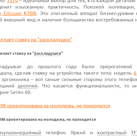
но:
7270
–
идеальный выбор для тех, кто каждой деталью 
ценит изысканную практичность. Похожей мотивации,
y Ericsson K700i
. Это элегантный аппарат
бизнес-уровня
п
ый внешний вид и наличие большинства востребованных н
делает ставку на "
раскладушки
"
ладушка» до прошлого года были прерогативо
дала, сделав ставку на устройства такого типа:
модель
6
и эргономика – вот самые сильные стороны этого телефо
внешний
дисплей
. Что касается функциональности, то о
орме
Series 60.
E398 ориентирована на молодежь, не приходится
мультимедийный
телефон. Яркий и
контрастный
TF