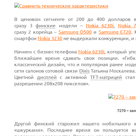
В ценовом сегменте
от 200 до
400 долларов во
сразу 3
финские
модели –
Nokia 6230i
,
Nokia 
сразу 2 корейца
–
Samsung D500
и
Samsung E720
.
смартфон
Nokia 3230
не
выдержали конкуренции, и и
Начнем с
бизнес-телефона
Nokia 6230i
,
который уп
ближайшее время сдавать свои позиции. «Гиб
классический дизайн, что и популярная ранее
моде
сети салонов сотовой связи
Dixis
Татьяна Москалева
Цветной
дисплей
с активной
TFT-матрицей
стал
разрешении 208х208 пикселов».
7270 – з
Другой финский старожил нашего мобильного
«шкурками». Последнее время он пользуется в