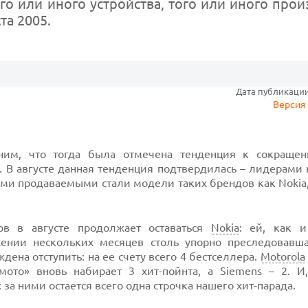
о или иного устройства, того или иного прои
та 2005.
Дата публикации:
Версия 
ним, что тогда была отмечена тенденция к сокраще
. В августе данная тенденция подтвердилась – лидерами 
ми продаваемыми стали модели таких брендов как Nokia,
в в августе продолжает оставаться
Nokia
: ей, как 
жении нескольких месяцев столь упорно преследовавш
дена отступить: на ее счету
всего 4 бестселлера.
Motorola
омото» вновь
набирает 3 хит-пойнта,
а Siemens –
2.
И,
: за ними остается всего одна строчка нашего
хит-парада.