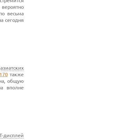
стремится
 вероятно
о весьма
а сегодня
й
азиатских
170
также
на, общую
на вполне
T-дисплей