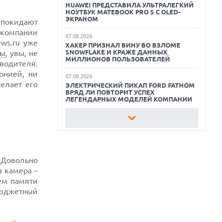
HUAWEI ПРЕДСТАВИЛА УЛЬТРАЛЕГКИЙ
НОУТБУК MATEBOOK PRO S С OLED-
ЛУЧШИЕ АВТОНОМНЫЕ
ЭКРАНОМ
покидают
ГАЗОНОКОСИЛКИ В 2026 ГОДУ
 компании
07.08.2026
ws.ru уже
ХАКЕР ПРИЗНАЛ ВИНУ ВО ВЗЛОМЕ
ЛУЧШИЕ ВИДЕОРЕГИСТРАТОРЫ В 2026
SNOWFLAKE И КРАЖЕ ДАННЫХ
цы
, увы, не
ГОДУ
МИЛЛИОНОВ ПОЛЬЗОВАТЕЛЕЙ
водителя.
онией, ни
КАК БЕЗОПАСНО КУПИТЬ Б/У
07.08.2026
СМАРТФОН
елает его
ЭЛЕКТРИЧЕСКИЙ ПИКАП FORD FATHOM
ВРЯД ЛИ ПОВТОРИТ УСПЕХ
ЛЕГЕНДАРНЫХ МОДЕЛЕЙ КОМПАНИИ
07.08.2026
OPENAI УБРАЛА ОГРАНИЧЕНИЯ НА
ТЕКСТОВЫЕ ЧАТЫ ДЛЯ ВСЕХ
ПОЛЬЗОВАТЕЛЕЙ CHATGPT
07.08.2026
 Довольно
HONOR ПРЕДСТАВИТ ФЛАГМАНЫ WIN 2
я камера –
С ОГРОМНОЙ БАТАРЕЕЙ И
ВСТРОЕННЫМ ВЕНТИЛЯТОРОМ
ем памяти
бюджетный
07.08.2026
ГЛОБАЛЬНЫЙ СПАД РЫНКА
ПЛАНШЕТОВ В 2026 ГОДУ И
НЕОЖИДАННЫЙ РОСТ LENOVO