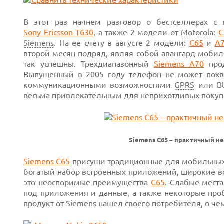
В этот раз начнем разговор о бестселлерах с
Sony Ericsson T630
,
а
также 2 модели
от
Motorola
:
C
Siemens
. На ее счету в августе
2 модели:
C65
и
A
второй месяц подряд, являя собой авангард моби
так успешны. Трехдиапазонный
Siemens A70
про
Выпущенный
в 2005 году
телефон не может похва
коммуникационными возможностями
GPRS
или Bl
весьма привлекательным для неприхотливых покуп
Next
Siemens С65 – практичный н
Siemens C65
присущи
традиционные для мобильны
богатый набор встроенных приложений, широкие 
это неоспоримые
преимущества
C65
.
Слабые места
под приложения и данные, а также некоторые пр
продукт от Siemens нашел своего потребителя, о чем