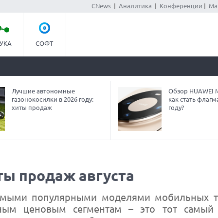
CNews
|
Аналитика
|
Конференции
|
Ма
УКА
СОФТ
Лучшие автономные
Обзор HUAWEI Ma
газонокосилки в 2026 году:
как стать флагм
хиты продаж
году?
ы продаж августа
самыми популярными моделями мобильных т
ным ценовым сегментам – это тот самый 