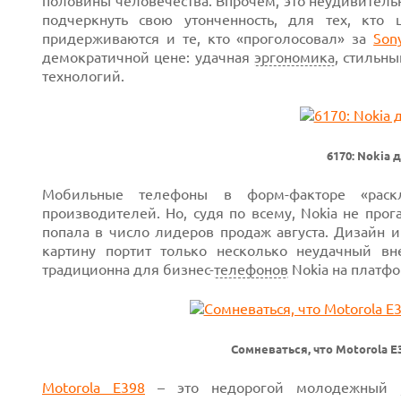
половины человечества. Впрочем, это
неудивитель
подчеркнуть свою утонченность, для тех, кто 
придерживаются и те, кто «проголосовал» за
Son
демократичной цене: удачная
эргономика
, стильн
технологий.
6170: Nokia 
Мобильные телефоны в
форм-факторе
«раск
производителей. Но, судя по всему, Nokia не прога
попала в число лидеров продаж августа. Дизайн 
картину портит только несколько неудачный 
традиционна для
бизнес-
телефонов
Nokia на платф
Сомневаться, что Motorola 
Motorola E398
–
это недорогой молодежный