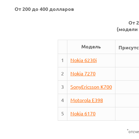
От 200 до 400 долларов
От 
(модели 
Модель
Присутс
1
Nokia 6230i
2
Nokia 7270
3
SonyEricsson K700
4
Motorola E398
5
Nokia 6170
*
отсче