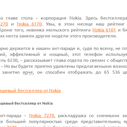
 главе стола – корпорация Nokia. Здесь бестселлер
7270
и
Nokia 6170
.
Увы, в этом месяце наш рейтинг 
 Кроме того, новинка июльского рейтинга
Nokia 6101
и
бю
х места заняли другие модели этого производителя.
орно держится в нашем
хит-параде
и, судя по всему, не п
кий, эффективный и мощный, этот телефон использу
ль 6230,
– рассказывает глава отдела по связям с общес
. – Но вы будете приятно удивлены предлагаемыми возмо
 заметно
ярче
, он способен отображать
до
65 536
цв
амшевый бестселлер от Nokia
хит-парада
–
Nokia 7270
,
раскладушка со сменными з
се большей популярностью среди представительниц п