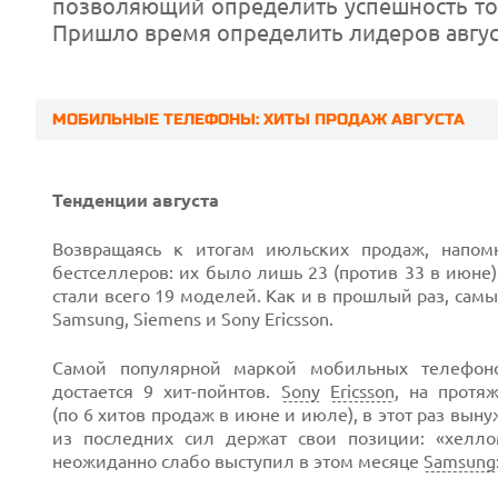
позволяющий определить успешность тог
Пришло время определить лидеров авгус
МОБИЛЬНЫЕ ТЕЛЕФОНЫ: ХИТЫ ПРОДАЖ АВГУСТА
Тенденции августа
Возвращаясь к итогам июльских продаж, напом
бестселлеров: их было
лишь 23 (против
33 в июне)
стали
всего 19 моделей.
Как и в прошлый раз, самы
Samsung, Siemens и Sony Ericsson.
Самой популярной маркой мобильных телефоно
достается 9 хит-пойнтов.
Sony
Ericsson
, на протя
(по 6 хитов
продаж в июне и июле), в этот раз вынуж
Prev
из последних сил держат свои позиции: «хелл
неожиданно слабо выступил в этом месяце
Samsung