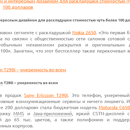
тересным дизайном для раскладушки стоимостью чуть более 100 д
новом сегменте с раскладушкой
Nokia 2650
.
«Это первая 
ла по связям с общественностью сети салонов сотовой с
 необычным механизмом раскрытия и оригинальным 
3100».
Заметим, что этот бестселлер также перекочевал в
on
T290i – умеренность во всем
ов продаж
Sony Ericsson T290i
. Это телефон, умеренный
сновные коммуникационные сервисы и ничего лишнего. И,
е 200 долларов»
стала бюджетная модель
Motorola C65
ржку
MMS
и
Java-приложений
,
яркий
CSTN-дисплей
с
ий до 65 тыс. цветов, а также полифонию и
поддер
нных корпусов.