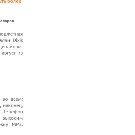
07.08.2026
УТОЧНЕНЫ РАЗМЕРЫ ЭКРАНОВ
ЮБИЛЕЙНЫХ СМАРТФОНОВ APPLE
олларов
IPHONE 20
бюджетная
07.08.2026
XENIUM ВЫПУСТИЛА КНОПОЧНЫЕ
вязи Dixis
СМАРТФОНЫ С ПОДДЕРЖКОЙ СЕТЕЙ 4G
дизайном.
И ТЕХНОЛОГИЕЙ VOLTE
 август из
07.08.2026
ПРЕДСТАВЛЕНЫ НАУШНИКИ JBL С
СЕНСОРНЫМ ЭКРАНОМ НА КЕЙСЕ ДЛЯ
УПРАВЛЕНИЯ МУЗЫКОЙ
07.08.2026
GOOGLE ПЕРЕИМЕНОВЫВАЕТ
ФУНКЦИЮ ПОДСВЕТКИ КАМЕРЫ В
СМАРТФОНАХ PIXEL 11 PRO
 во всем:
 наконец,
07.08.2026
0
.
Телефон
HUAWEI ПРЕДСТАВИЛА УЛЬТРАЛЕГКИЙ
НОУТБУК MATEBOOK PRO S С OLED-
 высоким
ЭКРАНОМ
жку MP3.
07.08.2026