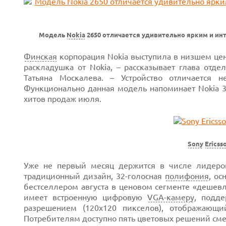
Модель
Nokia
2650 отличается удивительно ярким и ин
Финская
корпорация Nokia выступила в низшем це
раскладушка от Nokia, – рассказывает глава отде
Татьяна Москалева. – Устройство отличается
Функционально данная модель напоминает
Nokia 
хитов продаж июля.
Sony
Ericss
Уже не первый месяц держится в числе лидер
традиционный дизайн,
32-голосная
полифония
, о
бестселлером августа в ценовом сегменте
«дешевл
имеет встроенную цифровую
VGA-камеру
,
подде
разрешением (120х120 пикселов), отображающ
Потребителям доступно пять цветовых решений сме