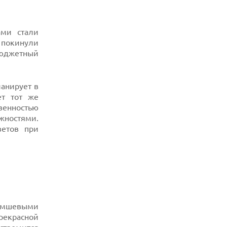
ами стали
покинули
джетный
ланирует в
ет тот же
твенностью
жностями.
етов при
амшевыми
рекрасной