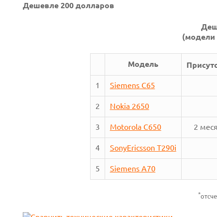
Дешевле 200 долларов
Деш
(модели 
Модель
Присутс
1
Siemens C65
2
Nokia 2650
3
Motorola C650
2 мес
Next
4
SonyEricsson T290i
5
Siemens A70
Prev
*
отсче