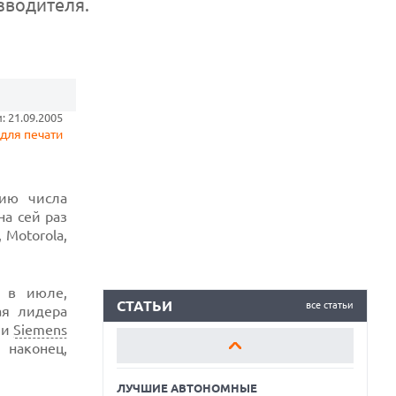
зводителя.
ЛУЧШИЕ АВТОНОМНЫЕ
ГАЗОНОКОСИЛКИ В 2026 ГОДУ
 21.09.2005
для печати
ЛУЧШИЕ ВИДЕОРЕГИСТРАТОРЫ В 2026
ГОДУ
КАК БЕЗОПАСНО КУПИТЬ Б/У
нию числа
СМАРТФОН
на сей раз
 Motorola,
ЛУЧШИЕ АВТОНОМНЫЕ
ГАЗОНОКОСИЛКИ В 2026 ГОДУ
и в июле,
ЛУЧШИЕ ВИДЕОРЕГИСТРАТОРЫ В 2026
ГОДУ
СТАТЬИ
все статьи
ая лидера
и
Siemens
КАК БЕЗОПАСНО КУПИТЬ Б/У
 наконец,
СМАРТФОН
ЛУЧШИЕ АВТОНОМНЫЕ