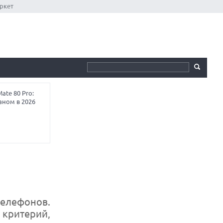
ркет
te 80 Pro:
аном в 2026
елефонов.
критерий,