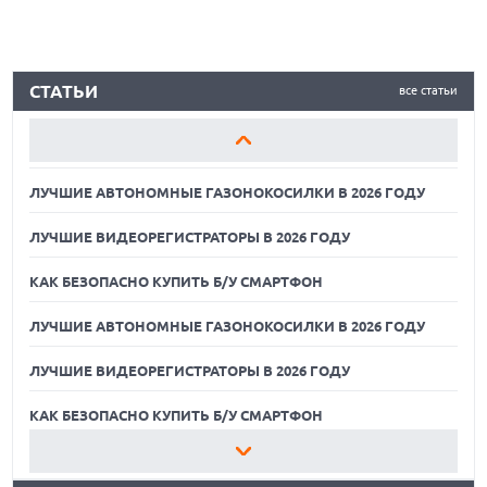
КАК БЕЗОПАСНО КУПИТЬ Б/У СМАРТФОН
ЛУЧШИЕ АВТОНОМНЫЕ ГАЗОНОКОСИЛКИ В 2026 ГОДУ
СТАТЬИ
все статьи
ЛУЧШИЕ ВИДЕОРЕГИСТРАТОРЫ В 2026 ГОДУ
КАК БЕЗОПАСНО КУПИТЬ Б/У СМАРТФОН
ЛУЧШИЕ АВТОНОМНЫЕ ГАЗОНОКОСИЛКИ В 2026 ГОДУ
ЛУЧШИЕ ВИДЕОРЕГИСТРАТОРЫ В 2026 ГОДУ
КАК БЕЗОПАСНО КУПИТЬ Б/У СМАРТФОН
ЛУЧШИЕ АВТОНОМНЫЕ ГАЗОНОКОСИЛКИ В 2026 ГОДУ
ЛУЧШИЕ ВИДЕОРЕГИСТРАТОРЫ В 2026 ГОДУ
07.08.2026
XENIUM ВЫПУСТИЛА КНОПОЧНЫЕ СМАРТФОНЫ С
ПОДДЕРЖКОЙ СЕТЕЙ 4G И ТЕХНОЛОГИЕЙ VOLTE
КАК БЕЗОПАСНО КУПИТЬ Б/У СМАРТФОН
07.08.2026
ЛУЧШИЕ АВТОНОМНЫЕ ГАЗОНОКОСИЛКИ В 2026 ГОДУ
ПРЕДСТАВЛЕНЫ НАУШНИКИ JBL С СЕНСОРНЫМ ЭКРАНОМ
НА КЕЙСЕ ДЛЯ УПРАВЛЕНИЯ МУЗЫКОЙ