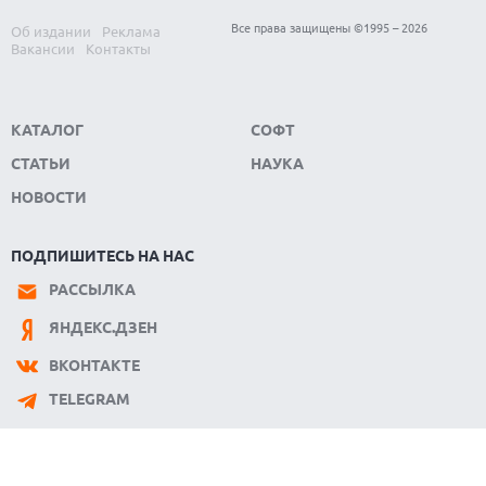
07.08.2026
ЭЛЕКТРИЧЕСКИЙ ПИКАП FORD FATHOM ВРЯД ЛИ
Все права защищены ©1995 – 2026
Об издании
Реклама
ПОВТОРИТ УСПЕХ ЛЕГЕНДАРНЫХ МОДЕЛЕЙ КОМПАНИИ
Вакансии
Контакты
КАТАЛОГ
СОФТ
СТАТЬИ
НАУКА
НОВОСТИ
ПОДПИШИТЕСЬ НА НАС
РАССЫЛКА
ЯНДЕКС.ДЗЕН
ВКОНТАКТЕ
TELEGRAM