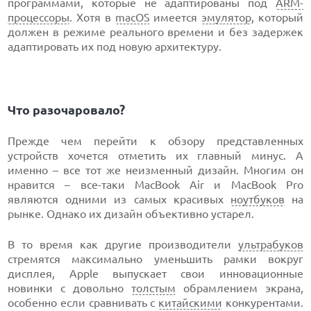
программами, которые не адаптированы под
ARM-
процессоры
. Хотя в
macOS
имеется
эмулятор
, который
должен в режиме реального времени и без задержек
адаптировать их под новую архитектуру.
Что разочаровало?
Прежде чем перейти к обзору представленных
устройств хочется отметить их главный минус. А
именно – все тот же неизменный дизайн. Многим он
нравится – все-таки MacBook Air и MacBook Pro
являются одними из самых красивых
ноутбуков
на
рынке. Однако их дизайн объективно устарел.
В то время как другие производители
ультрабуков
стремятся максимально уменьшить рамки вокруг
дисплея, Apple выпускает свои инновационные
новинки с довольно
толстым
обрамлением экрана,
особенно если сравнивать с
китайскими
конкурентами.