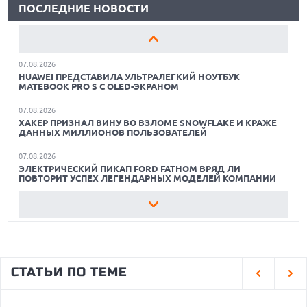
ПОСЛЕДНИЕ НОВОСТИ
ЛУЧШИЕ ВИДЕОРЕГИСТРАТОРЫ В 2026 ГОДУ
07.08.2026
GOOGLE ПЕРЕИМЕНОВЫВАЕТ ФУНКЦИЮ ПОДСВЕТКИ
КАК БЕЗОПАСНО КУПИТЬ Б/У СМАРТФОН
КАМЕРЫ В СМАРТФОНАХ PIXEL 11 PRO
07.08.2026
ЛУЧШИЕ АВТОНОМНЫЕ ГАЗОНОКОСИЛКИ В 2026 ГОДУ
HUAWEI ПРЕДСТАВИЛА УЛЬТРАЛЕГКИЙ НОУТБУК
MATEBOOK PRO S С OLED-ЭКРАНОМ
ЛУЧШИЕ ВИДЕОРЕГИСТРАТОРЫ В 2026 ГОДУ
07.08.2026
ХАКЕР ПРИЗНАЛ ВИНУ ВО ВЗЛОМЕ SNOWFLAKE И КРАЖЕ
КАК БЕЗОПАСНО КУПИТЬ Б/У СМАРТФОН
ДАННЫХ МИЛЛИОНОВ ПОЛЬЗОВАТЕЛЕЙ
07.08.2026
ЭЛЕКТРИЧЕСКИЙ ПИКАП FORD FATHOM ВРЯД ЛИ
ПОВТОРИТ УСПЕХ ЛЕГЕНДАРНЫХ МОДЕЛЕЙ КОМПАНИИ
07.08.2026
OPENAI УБРАЛА ОГРАНИЧЕНИЯ НА ТЕКСТОВЫЕ ЧАТЫ ДЛЯ
ВСЕХ ПОЛЬЗОВАТЕЛЕЙ CHATGPT
07.08.2026
HONOR ПРЕДСТАВИТ ФЛАГМАНЫ WIN 2 С ОГРОМНОЙ
СТАТЬИ ПО ТЕМЕ
БАТАРЕЕЙ И ВСТРОЕННЫМ ВЕНТИЛЯТОРОМ
07.08.2026
ГЛОБАЛЬНЫЙ СПАД РЫНКА ПЛАНШЕТОВ В 2026 ГОДУ И