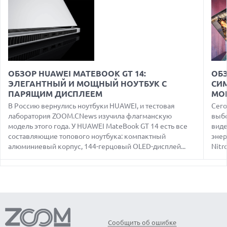
НЕОЖИДАННЫЙ РОСТ LENOVO
07.08.2026
УТОЧНЕНЫ РАЗМЕРЫ ЭКРАНОВ ЮБИЛЕЙНЫХ
СМАРТФОНОВ APPLE IPHONE 20
07.08.2026
XENIUM ВЫПУСТИЛА КНОПОЧНЫЕ СМАРТФОНЫ С
ОБЗОР HUAWEI MATEBOOK GT 14:
ОБЗ
ПОДДЕРЖКОЙ СЕТЕЙ 4G И ТЕХНОЛОГИЕЙ VOLTE
ЭЛЕГАНТНЫЙ И МОЩНЫЙ НОУТБУК С
СИ
ПАРЯЩИМ ДИСПЛЕЕМ
07.08.2026
МО
ПРЕДСТАВЛЕНЫ НАУШНИКИ JBL С СЕНСОРНЫМ ЭКРАНОМ
В Россию вернулись ноутбуки HUAWEI, и тестовая
Сего
НА КЕЙСЕ ДЛЯ УПРАВЛЕНИЯ МУЗЫКОЙ
лаборатория ZOOM.CNews изучила флагманскую
выбо
модель этого года. У HUAWEI MateBook GT 14 есть все
виде
07.08.2026
GOOGLE ПЕРЕИМЕНОВЫВАЕТ ФУНКЦИЮ ПОДСВЕТКИ
составляющие топового ноутбука: компактный
энер
КАМЕРЫ В СМАРТФОНАХ PIXEL 11 PRO
алюминиевый корпус, 144-герцовый OLED-дисплей...
Nitr
07.08.2026
HUAWEI ПРЕДСТАВИЛА УЛЬТРАЛЕГКИЙ НОУТБУК
MATEBOOK PRO S С OLED-ЭКРАНОМ
07.08.2026
ХАКЕР ПРИЗНАЛ ВИНУ ВО ВЗЛОМЕ SNOWFLAKE И КРАЖЕ
ДАННЫХ МИЛЛИОНОВ ПОЛЬЗОВАТЕЛЕЙ
Сообщить об ошибке