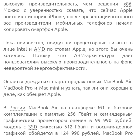
высокую производительность, чем решения
х86
.
Можно с уверенностью сказать, что сейчас Apple
повторяет историю iPhone, после презентации которого
все производители мобильных телефонов начали
копировать смартфон Apple.
Пока неизвестно, пойдут ли процессорные гиганты в
лице Intel и
AMD
по стопам Apple, но этого бы очень
хотелось. Потому что
ARM-архитектура
дает
пользователям высокую производительность на фоне
невероятной энергоэффективности.
Остается дождаться старта продаж новых MacBook Air,
MacBook Pro и Mac mini и узнать, так ли они хороши в
деле, как обещает Apple.
В
России
MacBook Air на платформе M1 в базовой
комплектации с памятью 256 Гбайт и семиядерным
графическим
процессором
оценен в 99 990 рублей,
модель c
SSD
емкостью 512 Гбайт и восьмиядерной
графикой обойдется в 124 990 рублей. MacBook Pro