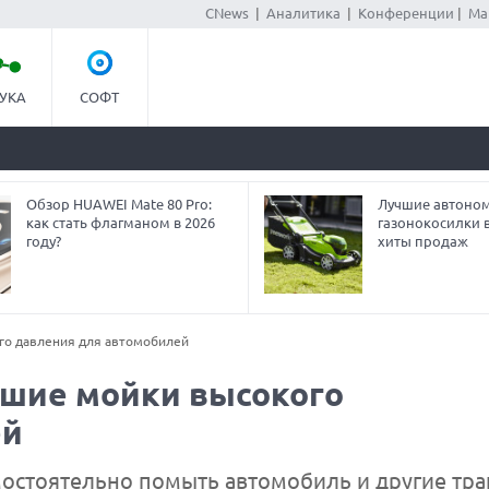
CNews
|
Аналитика
|
Конференции
|
Ма
УКА
СОФТ
Обзор HUAWEI Mate 80 Pro:
Лучшие автоно
как стать флагманом в 2026
газонокосилки в
году?
хиты продаж
го давления для автомобилей
чшие мойки высокого
ей
остоятельно помыть автомобиль и другие тр