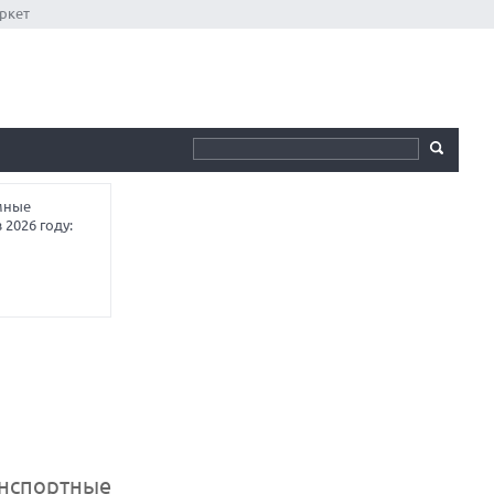
ркет
мные
 2026 году:
анспортные