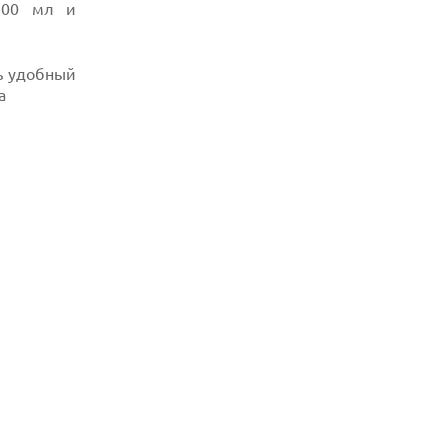
300 мл и
РЕАЛЬНОМ ИНТЕРНЕТЕ
08.08.2026
ANTHROPIC РАЗРАБАТЫВАЕТ
ь удобный
СОБСТВЕННЫЕ ЧИПЫ ДЛЯ ИИ
а
08.08.2026
SUNO ВНЕДРЯЕТ ВОДЯНЫЕ ЗНАКИ ДЛЯ
AI-ТРЕКОВ НА ФОНЕ СУДЕБНЫХ
РАЗБИРАТЕЛЬСТВ