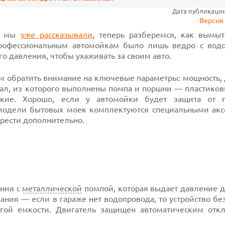
Дата публикации:
Версия 
о, мы
уже рассказывали
, теперь разберемся, как вымы
профессиональным автомойкам было лишь ведро с водо
о давления, чтобы ухаживать за своим авто.
 обратить внимание на ключевые параметры: мощность, 
иал, из которого выполнены помпа и поршни — пластиков
кие. Хорошо, если у автомойки будет защита от п
модели бытовых моек комплектуются специальными акс
рести дополнительно.
ения с
металлической
помпой, которая выдает давление д
ания — если в гараже нет водопровода, то устройство б
гой емкости. Двигатель защищен автоматическим отк