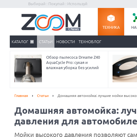
Выбирай : Покупай : Используй
ТЕХНИКА
НА
КАТАЛОГ
СТАТЬИ
НОВОСТИ
ТЕХНОБЛОГ
Обзор пылесоса Dreame Z40
AquaCycle Pro: сухая и
влажная уборка без усилий
Главная
Статьи
Домашняя автомойка: лучшие мойки высоко
Домашняя автомойка: лу
давления для автомобил
Мойки высокого давления позволяют сам