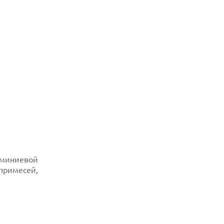
юминиевой
 примесей,