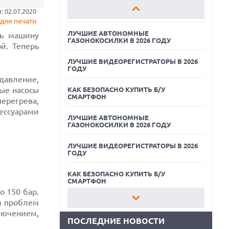
КАК БЕЗОПАСНО КУПИТЬ Б/У
 02.07.2020
СМАРТФОН
для печати
ЛУЧШИЕ АВТОНОМНЫЕ
ть машину
ГАЗОНОКОСИЛКИ В 2026 ГОДУ
й. Теперь
ЛУЧШИЕ ВИДЕОРЕГИСТРАТОРЫ В 2026
ГОДУ
давление,
ые насосы
КАК БЕЗОПАСНО КУПИТЬ Б/У
СМАРТФОН
ерегрева,
ессуарами
ЛУЧШИЕ АВТОНОМНЫЕ
ГАЗОНОКОСИЛКИ В 2026 ГОДУ
07.08.2026
ЛУЧШИЕ ВИДЕОРЕГИСТРАТОРЫ В 2026
ХАКЕР ПРИЗНАЛ ВИНУ ВО ВЗЛОМЕ
ГОДУ
SNOWFLAKE И КРАЖЕ ДАННЫХ
МИЛЛИОНОВ ПОЛЬЗОВАТЕЛЕЙ
КАК БЕЗОПАСНО КУПИТЬ Б/У
07.08.2026
СМАРТФОН
ЭЛЕКТРИЧЕСКИЙ ПИКАП FORD FATHOM
о 150 бар.
ВРЯД ЛИ ПОВТОРИТ УСПЕХ
ез проблем
ЛУЧШИЕ АВТОНОМНЫЕ
ЛЕГЕНДАРНЫХ МОДЕЛЕЙ КОМПАНИИ
ГАЗОНОКОСИЛКИ В 2026 ГОДУ
лючением,
ПОСЛЕДНИЕ НОВОСТИ
07.08.2026