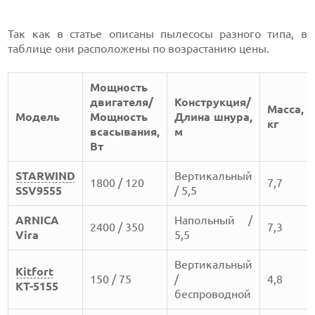
Так как в статье описаны пылесосы разного типа, в
таблице они расположены по возрастанию цены.
Мощность
двигателя/
Конструкция/
Масса,
Модель
Мощность
Длина шнура,
кг
всасывания,
м
Вт
STARWIND
Вертикальный
1800 / 120
7,7
SSV9555
/ 5,5
ARNICA
Напольный /
2400 / 350
7,3
Vira
5,5
Вертикальный
Kitfort
150 / 75
/
4,8
КТ-5155
беспроводной