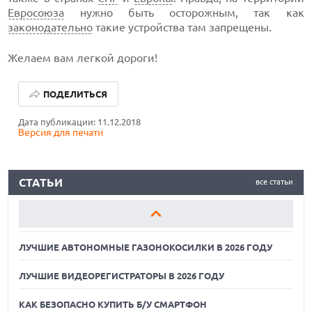
Евросоюза
нужно быть осторожным, так как
законодательно
такие устройства там запрещены.
Желаем вам легкой дороги!
ЛУЧШИЕ АВТОНОМНЫЕ ГАЗОНОКОСИЛКИ В 2026 ГОДУ
ПОДЕЛИТЬСЯ
ЛУЧШИЕ ВИДЕОРЕГИСТРАТОРЫ В 2026 ГОДУ
Дата публикации: 11.12.2018
Версия для печати
КАК БЕЗОПАСНО КУПИТЬ Б/У СМАРТФОН
ЛУЧШИЕ АВТОНОМНЫЕ ГАЗОНОКОСИЛКИ В 2026 ГОДУ
СТАТЬИ
все статьи
ЛУЧШИЕ ВИДЕОРЕГИСТРАТОРЫ В 2026 ГОДУ
КАК БЕЗОПАСНО КУПИТЬ Б/У СМАРТФОН
ЛУЧШИЕ АВТОНОМНЫЕ ГАЗОНОКОСИЛКИ В 2026 ГОДУ
ЛУЧШИЕ ВИДЕОРЕГИСТРАТОРЫ В 2026 ГОДУ
КАК БЕЗОПАСНО КУПИТЬ Б/У СМАРТФОН