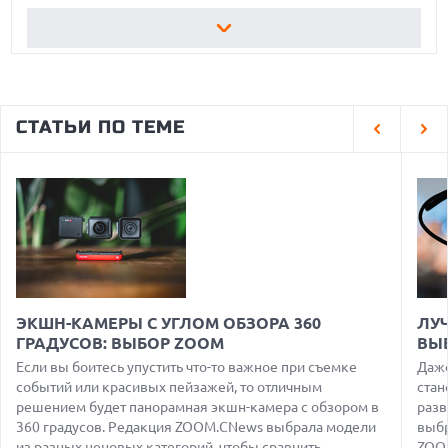
08.08.2026
XIAOMI ПРЕДСТАВИЛА БЮДЖЕТНЫЙ REDMI 17 5G С
ГИГАНТСКОЙ БАТАРЕЕЙ
08.08.2026
GOOGLE MAPS ПРЕВРАЩАЕТСЯ В УМНОГО ПОМОЩНИКА С
СТАТЬИ ПО ТЕМЕ
ФУНКЦИЯМИ ЗАКАЗА И БРОНИРОВАНИЯ
08.08.2026
ДЕФИЦИТ ПАМЯТИ DRAM УГРОЖАЕТ СРОКАМ ВЫХОДА
IPHONE 18 PRO
07.08.2026
HUAWEI ПРЕДСТАВИЛА УЛЬТРАЛЕГКИЙ НОУТБУК
MATEBOOK PRO S С OLED-ЭКРАНОМ
07.08.2026
ХАКЕР ПРИЗНАЛ ВИНУ ВО ВЗЛОМЕ SNOWFLAKE И КРАЖЕ
ЭКШН-КАМЕРЫ С УГЛОМ ОБЗОРА 360
ЛУ
ДАННЫХ МИЛЛИОНОВ ПОЛЬЗОВАТЕЛЕЙ
ГРАДУСОВ: ВЫБОР ZOOM
ВЫ
07.08.2026
Если вы боитесь упустить что-то важное при съемке
Даже
ЭЛЕКТРИЧЕСКИЙ ПИКАП FORD FATHOM ВРЯД ЛИ
событий или красивых пейзажей, то отличным
стан
ПОВТОРИТ УСПЕХ ЛЕГЕНДАРНЫХ МОДЕЛЕЙ КОМПАНИИ
решением будет панорамная экшн-камера с обзором в
разв
360 градусов. Редакция ZOOM.CNews выбрала модели
выбр
07.08.2026
OPENAI УБРАЛА ОГРАНИЧЕНИЯ НА ТЕКСТОВЫЕ ЧАТЫ ДЛЯ
из разных ценовых категорий, чтобы сравнить...
ZOOM