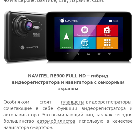
но и в Европе,
Балтике
, СНГ,
Израиле
,
США
.
NAVITEL RE900 FULL HD – гибрид
видеорегистратора и навигатора с сенсорным
экраном
Особняком стоят
планшеты
-видеорегистраторы,
сочетающие в себе функции видеорегистратора и
автонавигатора. Это вымирающий тип, так как сегодня
большинство
автомобилистов
использую в качестве
навигатора
смартфон
.