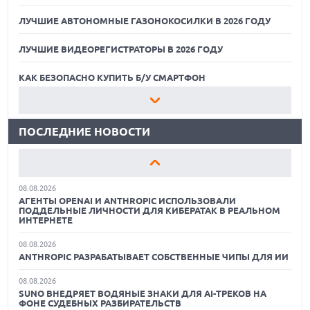
ЛУЧШИЕ АВТОНОМНЫЕ ГАЗОНОКОСИЛКИ В 2026 ГОДУ
ЛУЧШИЕ ВИДЕОРЕГИСТРАТОРЫ В 2026 ГОДУ
07.08.2026
ХАКЕР ПРИЗНАЛ ВИНУ ВО ВЗЛОМЕ SNOWFLAKE И КРАЖЕ
ДАННЫХ МИЛЛИОНОВ ПОЛЬЗОВАТЕЛЕЙ
КАК БЕЗОПАСНО КУПИТЬ Б/У СМАРТФОН
07.08.2026
ЛУЧШИЕ АВТОНОМНЫЕ ГАЗОНОКОСИЛКИ В 2026 ГОДУ
ЭЛЕКТРИЧЕСКИЙ ПИКАП FORD FATHOM ВРЯД ЛИ
ПОВТОРИТ УСПЕХ ЛЕГЕНДАРНЫХ МОДЕЛЕЙ КОМПАНИИ
ПОСЛЕДНИЕ НОВОСТИ
ЛУЧШИЕ ВИДЕОРЕГИСТРАТОРЫ В 2026 ГОДУ
07.08.2026
OPENAI УБРАЛА ОГРАНИЧЕНИЯ НА ТЕКСТОВЫЕ ЧАТЫ ДЛЯ
КАК БЕЗОПАСНО КУПИТЬ Б/У СМАРТФОН
ВСЕХ ПОЛЬЗОВАТЕЛЕЙ CHATGPT
08.08.2026
ЛУЧШИЕ АВТОНОМНЫЕ ГАЗОНОКОСИЛКИ В 2026 ГОДУ
АГЕНТЫ OPENAI И ANTHROPIC ИСПОЛЬЗОВАЛИ
ПОДДЕЛЬНЫЕ ЛИЧНОСТИ ДЛЯ КИБЕРАТАК В РЕАЛЬНОМ
ЛУЧШИЕ ВИДЕОРЕГИСТРАТОРЫ В 2026 ГОДУ
ИНТЕРНЕТЕ
08.08.2026
КАК БЕЗОПАСНО КУПИТЬ Б/У СМАРТФОН
ANTHROPIC РАЗРАБАТЫВАЕТ СОБСТВЕННЫЕ ЧИПЫ ДЛЯ ИИ
08.08.2026
SUNO ВНЕДРЯЕТ ВОДЯНЫЕ ЗНАКИ ДЛЯ AI-ТРЕКОВ НА
ФОНЕ СУДЕБНЫХ РАЗБИРАТЕЛЬСТВ