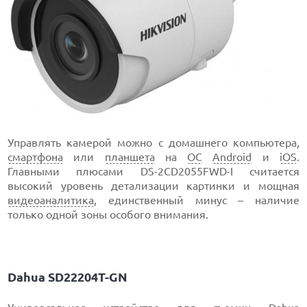
Управлять камерой можно с домашнего компьютера,
смартфона
или
планшета
на
ОС
Android
и
iOS
.
Главными плюсами DS-2CD2055FWD-I считается
высокий уровень детализации картинки и мощная
видеоаналитика
, единственный минус – наличие
только одной зоны особого внимания.
Dahua SD22204T-GN