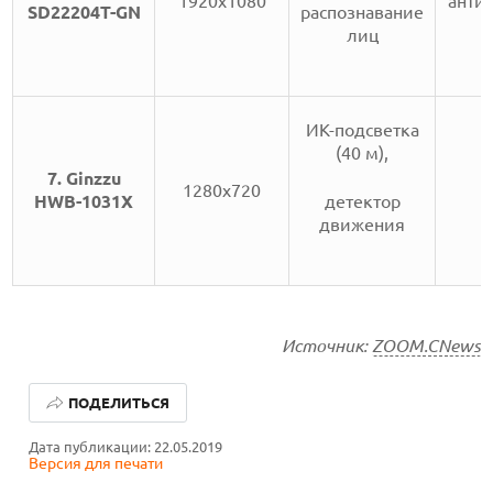
1920х1080
анти
SD22204T-GN
распознавание
лиц
ИК-подсветка
(40 м),
7. Ginzzu
1280х720
HWB-1031X
детектор
движения
Источник:
ZOOM.CNews
ЛУЧШИЕ АВТОНОМНЫЕ ГАЗОНОКОСИЛКИ В 2026 ГОДУ
ПОДЕЛИТЬСЯ
ЛУЧШИЕ ВИДЕОРЕГИСТРАТОРЫ В 2026 ГОДУ
Дата публикации: 22.05.2019
Версия для печати
КАК БЕЗОПАСНО КУПИТЬ Б/У СМАРТФОН