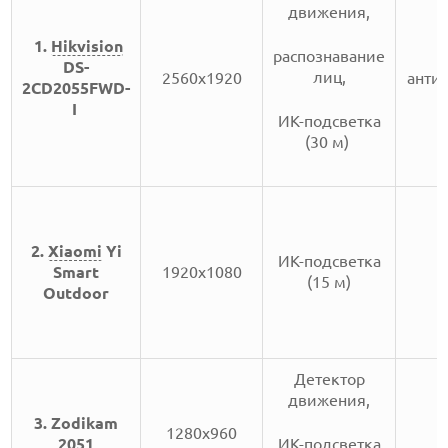
движения,
1.
Hikvision
распознавание
DS-
лиц,
2560х1920
анти
2CD2055FWD-
I
ИК-подсветка
(30 м)
2.
Xiaomi
Yi
ИК-подсветка
Smart
1920х1080
(15 м)
Outdoor
Детектор
движения,
3. Zodikam
1280х960
2051
ИК-подсветка