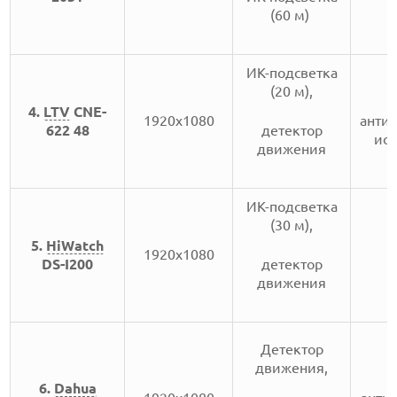
(60 м)
ИК-подсветка
(20 м),
4.
LTV
CNE-
1920х1080
анти
622 48
детектор
ис
движения
ИК-подсветка
(30 м),
5.
HiWatch
1920х1080
DS-I200
детектор
движения
Детектор
движения,
6.
Dahua