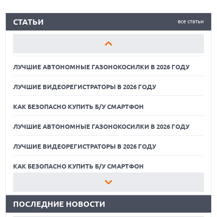
ЛУЧШИЕ АВТОНОМНЫЕ ГАЗОНОКОСИЛКИ В 2026 ГОДУ
СТАТЬИ
все статьи
ЛУЧШИЕ ВИДЕОРЕГИСТРАТОРЫ В 2026 ГОДУ
КАК БЕЗОПАСНО КУПИТЬ Б/У СМАРТФОН
ЛУЧШИЕ АВТОНОМНЫЕ ГАЗОНОКОСИЛКИ В 2026 ГОДУ
ЛУЧШИЕ ВИДЕОРЕГИСТРАТОРЫ В 2026 ГОДУ
КАК БЕЗОПАСНО КУПИТЬ Б/У СМАРТФОН
ЛУЧШИЕ АВТОНОМНЫЕ ГАЗОНОКОСИЛКИ В 2026 ГОДУ
ЛУЧШИЕ ВИДЕОРЕГИСТРАТОРЫ В 2026 ГОДУ
07.08.2026
ХАКЕР ПРИЗНАЛ ВИНУ ВО ВЗЛОМЕ SNOWFLAKE И КРАЖЕ
ДАННЫХ МИЛЛИОНОВ ПОЛЬЗОВАТЕЛЕЙ
КАК БЕЗОПАСНО КУПИТЬ Б/У СМАРТФОН
07.08.2026
ЛУЧШИЕ АВТОНОМНЫЕ ГАЗОНОКОСИЛКИ В 2026 ГОДУ
ЭЛЕКТРИЧЕСКИЙ ПИКАП FORD FATHOM ВРЯД ЛИ
ПОВТОРИТ УСПЕХ ЛЕГЕНДАРНЫХ МОДЕЛЕЙ КОМПАНИИ
ПОСЛЕДНИЕ НОВОСТИ
ЛУЧШИЕ ВИДЕОРЕГИСТРАТОРЫ В 2026 ГОДУ
07.08.2026