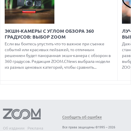
07.08.2026
HUAWEI ПРЕДСТАВИЛА УЛЬТРАЛЕГКИЙ НОУТБУК
MATEBOOK PRO S С OLED-ЭКРАНОМ
07.08.2026
ХАКЕР ПРИЗНАЛ ВИНУ ВО ВЗЛОМЕ SNOWFLAKE И КРАЖЕ
ЭКШН-КАМЕРЫ С УГЛОМ ОБЗОРА 360
ЛУ
ДАННЫХ МИЛЛИОНОВ ПОЛЬЗОВАТЕЛЕЙ
ГРАДУСОВ: ВЫБОР ZOOM
ВЫ
07.08.2026
Если вы боитесь упустить что-то важное при съемке
Даже
ЭЛЕКТРИЧЕСКИЙ ПИКАП FORD FATHOM ВРЯД ЛИ
событий или красивых пейзажей, то отличным
стан
ПОВТОРИТ УСПЕХ ЛЕГЕНДАРНЫХ МОДЕЛЕЙ КОМПАНИИ
решением будет панорамная экшн-камера с обзором в
разв
360 градусов. Редакция ZOOM.CNews выбрала модели
выбр
07.08.2026
OPENAI УБРАЛА ОГРАНИЧЕНИЯ НА ТЕКСТОВЫЕ ЧАТЫ ДЛЯ
из разных ценовых категорий, чтобы сравнить...
ZOOM
ВСЕХ ПОЛЬЗОВАТЕЛЕЙ CHATGPT
08.08.2026
АГЕНТЫ OPENAI И ANTHROPIC ИСПОЛЬЗОВАЛИ
ПОДДЕЛЬНЫЕ ЛИЧНОСТИ ДЛЯ КИБЕРАТАК В РЕАЛЬНОМ
ИНТЕРНЕТЕ
08.08.2026
ANTHROPIC РАЗРАБАТЫВАЕТ СОБСТВЕННЫЕ ЧИПЫ ДЛЯ ИИ
Сообщить об ошибке
08.08.2026
SUNO ВНЕДРЯЕТ ВОДЯНЫЕ ЗНАКИ ДЛЯ AI-ТРЕКОВ НА
Все права защищены ©1995 – 2026
Об издании
Реклама
ФОНЕ СУДЕБНЫХ РАЗБИРАТЕЛЬСТВ