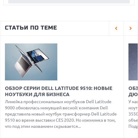
РЕЙТИНГ САМЫХ ПРОИЗВОДИТЕЛЬНЫХ СМАРТФОНОВ
АВГУСТА 2026 ГОДА
05.08.2026
США ГОТОВЯТСЯ ЗАПРЕТИТЬ ИМПОРТ КИТАЙСКИХ
СТАТЬИ ПО ТЕМЕ
ОПТИЧЕСКИХ ТРАНСИВЕРОВ
05.08.2026
ANTHROPIC ЗАКЛЮЧАЕТ СОГЛАШЕНИЕ НА $10 МЛРД С
ОБЛАЧНЫМ СТАРТАПОМ VOLTA
05.08.2026
ПРИБЫЛЬ SPACEX ОТ ИИ ПРЕВЫСИЛА ДОХОДЫ ОТ
КОСМИЧЕСКИХ ОПЕРАЦИЙ
05.08.2026
РЕКОРДНАЯ ВЫРУЧКА AMD ЗА СЧЕТ ДАТА-ЦЕНТРОВ
ОБЗОР СЕРИИ DELL LATITUDE 9510: НОВЫЕ
ОБЗ
КОМПЕНСИРУЕТ СПАД ИГРОВОГО СЕГМЕНТА
НОУТБУКИ ДЛЯ БИЗНЕСА
ДЮ
05.08.2026
Линейка профессиональных ноутбуков Dell Latitude
У на
NOTHING ПРЕДСТАВИЛА НАУШНИКИ CMF CLIP PRO С
9000 обновилась минувшей весной: компания Dell
ноут
ПОДДЕРЖКОЙ LDAC И ЗАЩИТОЙ ОТ ВЛАГИ
представила новый ноутбук-трансформер Dell Latitude
3550
9510 во время выставки CES 2020. Но изюминка в том,
объе
05.08.2026
WISPR FLOW ПРЕДСТАВИЛА ИНСТРУМЕНТ ДЛЯ ЗАПИСИ
что под этим названием скрывается...
Подр
ЗАМЕТОК С СОВЕЩАНИЙ В СТИЛЕ GRANOLA