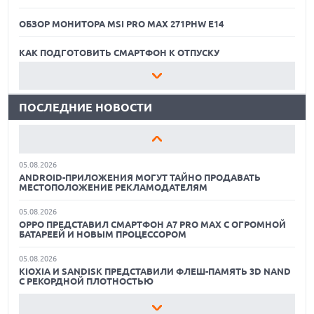
ОБЗОР МОНИТОРА MSI PRO MAX 271PHW E14
05.08.2026
РЕКОРДНАЯ ВЫРУЧКА AMD ЗА СЧЕТ ДАТА-ЦЕНТРОВ
КОМПЕНСИРУЕТ СПАД ИГРОВОГО СЕГМЕНТА
КАК ПОДГОТОВИТЬ СМАРТФОН К ОТПУСКУ
05.08.2026
ОБЗОР ПЫЛЕСОСА DREAME Z40 AQUACYCLE PRO
NOTHING ПРЕДСТАВИЛА НАУШНИКИ CMF CLIP PRO С
ПОДДЕРЖКОЙ LDAC И ЗАЩИТОЙ ОТ ВЛАГИ
ПОСЛЕДНИЕ НОВОСТИ
ОБЗОР МОНИТОРА MSI PRO MAX 271PHW E14
05.08.2026
WISPR FLOW ПРЕДСТАВИЛА ИНСТРУМЕНТ ДЛЯ ЗАПИСИ
КАК ПОДГОТОВИТЬ СМАРТФОН К ОТПУСКУ
ЗАМЕТОК С СОВЕЩАНИЙ В СТИЛЕ GRANOLA
05.08.2026
ОБЗОР ПЫЛЕСОСА DREAME Z40 AQUACYCLE PRO
ANDROID-ПРИЛОЖЕНИЯ МОГУТ ТАЙНО ПРОДАВАТЬ
МЕСТОПОЛОЖЕНИЕ РЕКЛАМОДАТЕЛЯМ
ОБЗОР МОНИТОРА MSI PRO MAX 271PHW E14
05.08.2026
OPPO ПРЕДСТАВИЛ СМАРТФОН A7 PRO MAX С ОГРОМНОЙ
КАК ПОДГОТОВИТЬ СМАРТФОН К ОТПУСКУ
БАТАРЕЕЙ И НОВЫМ ПРОЦЕССОРОМ
05.08.2026
KIOXIA И SANDISK ПРЕДСТАВИЛИ ФЛЕШ-ПАМЯТЬ 3D NAND
С РЕКОРДНОЙ ПЛОТНОСТЬЮ
05.08.2026