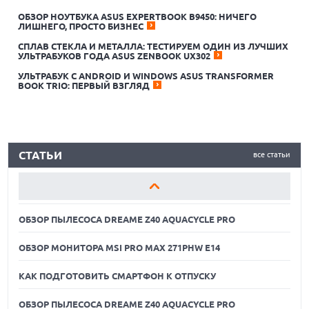
ОБЗОР НОУТБУКА ASUS EXPERTBOOK B9450: НИЧЕГО
ЛИШНЕГО, ПРОСТО БИЗНЕС
СПЛАВ СТЕКЛА И МЕТАЛЛА: ТЕСТИРУЕМ ОДИН ИЗ ЛУЧШИХ
ОБЗОР ПЫЛЕСОСА DREAME Z40 AQUACYCLE PRO
УЛЬТРАБУКОВ ГОДА ASUS ZENBOOK UX302
УЛЬТРАБУК С ANDROID И WINDOWS ASUS TRANSFORMER
ОБЗОР МОНИТОРА MSI PRO MAX 271PHW E14
BOOK TRIO: ПЕРВЫЙ ВЗГЛЯД
КАК ПОДГОТОВИТЬ СМАРТФОН К ОТПУСКУ
ОБЗОР ПЫЛЕСОСА DREAME Z40 AQUACYCLE PRO
СТАТЬИ
все статьи
ОБЗОР МОНИТОРА MSI PRO MAX 271PHW E14
КАК ПОДГОТОВИТЬ СМАРТФОН К ОТПУСКУ
ОБЗОР ПЫЛЕСОСА DREAME Z40 AQUACYCLE PRO
ОБЗОР МОНИТОРА MSI PRO MAX 271PHW E14
КАК ПОДГОТОВИТЬ СМАРТФОН К ОТПУСКУ
ОБЗОР ПЫЛЕСОСА DREAME Z40 AQUACYCLE PRO