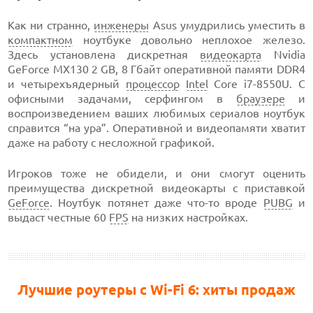
Как ни странно,
инженеры
Asus умудрились уместить в
компактном
ноутбуке довольно неплохое железо.
Здесь установлена дискретная
видеокарта
Nvidia
GeForce MX130 2 GB, 8 Гбайт оперативной памяти DDR4
и четырехъядерный
процессор
Intel
Core i7-8550U. С
офисными задачами, серфингом в
браузере
и
воспроизведением ваших любимых сериалов ноутбук
справится “на ура”. Оперативной и видеопамяти хватит
даже на работу с несложной графикой.
Игроков тоже не обидели, и они смогут оценить
преимущества дискретной видеокарты с приставкой
GeForce
. Ноутбук потянет даже что-то вроде
PUBG
и
выдаст честные 60
FPS
на низких настройках.
Лучшие роутеры с Wi-Fi 6: хиты продаж