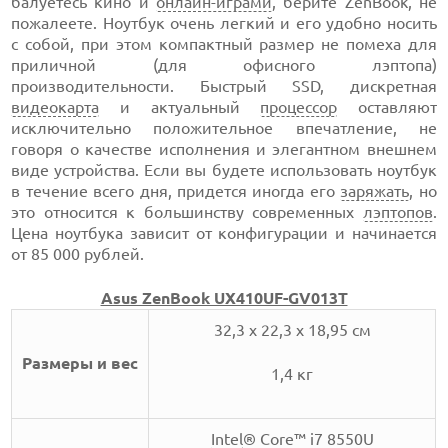
балуетесь кино и
онлайн-играми
, берите ZenBook, не
пожалеете. Ноутбук очень легкий и его удобно носить
с собой, при этом компактный размер не помеха для
приличной (для офисного лэптопа)
производительности. Быстрый SSD, дискретная
видеокарта
и актуальный
процессор
оставляют
исключительно положительное впечатление, не
говоря о качестве исполнения и элегантном внешнем
виде устройства. Если вы будете использовать ноутбук
в течение всего дня, придется иногда его
заряжать
, но
это относится к большинству современных
лэптопов
.
Цена ноутбука зависит от конфигурации и начинается
от 85 000 рублей.
Asus ZenBook UX410UF-GV013T
32,3 x 22,3 x 18,95 см
Размеры и вес
1,4 кг
Intel
® Core™ i7 8550U