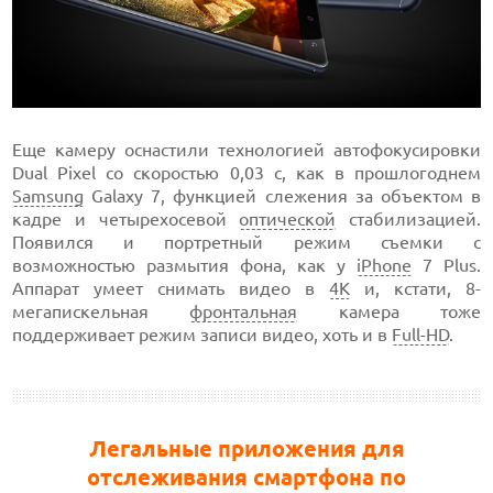
Еще камеру оснастили технологией автофокусировки
Dual Pixel со скоростью 0,03 с, как в прошлогоднем
Samsung
Galaxy 7, функцией слежения за объектом в
кадре и четырехосевой
оптической
стабилизацией.
Появился и портретный режим съемки с
возможностью размытия фона, как у
iPhone
7 Plus.
Аппарат умеет снимать видео в
4К
и, кстати, 8-
мегапискельная
фронтальная
камера тоже
поддерживает режим записи видео, хоть и в
Full-HD
.
Легальные приложения для
отслеживания смартфона по