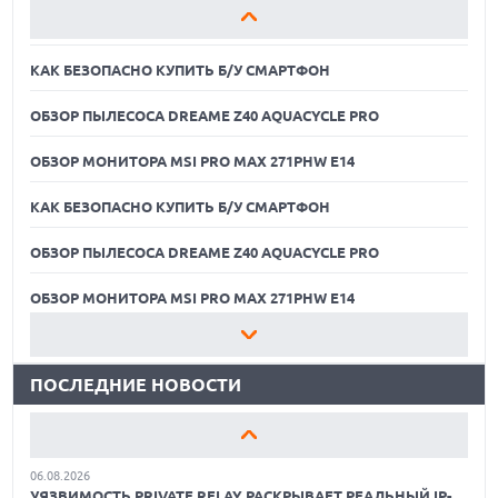
ОБЗОР МОНИТОРА MSI PRO MAX 271PHW E14
КАК БЕЗОПАСНО КУПИТЬ Б/У СМАРТФОН
ОБЗОР ПЫЛЕСОСА DREAME Z40 AQUACYCLE PRO
ОБЗОР МОНИТОРА MSI PRO MAX 271PHW E14
КАК БЕЗОПАСНО КУПИТЬ Б/У СМАРТФОН
ОБЗОР ПЫЛЕСОСА DREAME Z40 AQUACYCLE PRO
06.08.2026
MOOVE ПРИВЛЕКЛА $250 МЛН ЧТОБЫ СТАТЬ КЛЮЧЕВЫМ
ОПЕРАТОРОМ ИНДУСТРИИ РОБОТАКСИ
ОБЗОР МОНИТОРА MSI PRO MAX 271PHW E14
06.08.2026
КАК БЕЗОПАСНО КУПИТЬ Б/У СМАРТФОН
HUAWEI ПРЕДСТАВИЛА ПЛАНШЕТ MATEPAD PRO 2026
ТОЛЩИНОЙ 4,7 ММ И 12" OLED МАТРИЦЕЙ
ПОСЛЕДНИЕ НОВОСТИ
ОБЗОР ПЫЛЕСОСА DREAME Z40 AQUACYCLE PRO
06.08.2026
TROUVER ПРЕДСТАВИЛ НОВЫЕ ТЕХНОЛОГИИ ВЛАЖНОЙ
ОБЗОР МОНИТОРА MSI PRO MAX 271PHW E14
УБОРКИ И ЛИНЕЙКУ ТЕХНИКИ 2026 ГОДА
06.08.2026
КАК БЕЗОПАСНО КУПИТЬ Б/У СМАРТФОН
УЯЗВИМОСТЬ PRIVATE RELAY РАСКРЫВАЕТ РЕАЛЬНЫЙ IP-