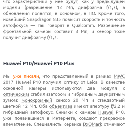
что характеристики у нее будут, как у предыдущей
модели (разрешение 12 Мп,
диафрагма
f/1,7), а
обновления появятся, в основном, в ПО. Кроме того,
новейший Snapdragon 835 повысит скорость и точность
автофокуса
— так говорят в
Qualcomm
. Разрешение
фронтальной камеры составит 8 Мп, и сенсор тоже
получит диафрагму f/1,7.
Huawei P10/Huawei P10 Plus
Мы
уже писали
, что представленный в рамках
MWC
2017 Huawei P10 получил оптику от Leica. В качестве
основной камеры используются два модуля с
оптическим
стабилизатором и гибридным двукратным
зумом:
монохромный
сенсор 20 Мп и стандартный
цветной 12 Мп. Оба
объектива
имеют апертуру f/2,2 и
гибридный автофокус. Снимки с камеры
Huawei
P10,
уже появившиеся в Интернете, создают прекрасное
впечатление. Специалисты сервиса
DxOMark
отмечают