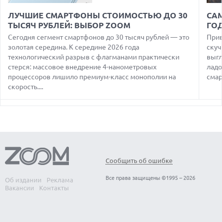
06.08.2026
MOOVE ПРИВЛЕКЛА $250 МЛН ЧТОБЫ СТАТЬ КЛЮЧЕВЫМ
ЛУЧШИЕ СМАРТФОНЫ СТОИМОСТЬЮ ДО 30
СА
ОПЕРАТОРОМ ИНДУСТРИИ РОБОТАКСИ
ТЫСЯЧ РУБЛЕЙ: ВЫБОР ZOOM
ГО
06.08.2026
Сегодня сегмент смартфонов до 30 тысяч рублей — это
Прив
HUAWEI ПРЕДСТАВИЛА ПЛАНШЕТ MATEPAD PRO 2026
золотая середина. К середине 2026 года
скуч
ТОЛЩИНОЙ 4,7 ММ И 12" OLED МАТРИЦЕЙ
технологический разрыв с флагманами практически
выгл
стерся: массовое внедрение 4-нанометровых
ладо
06.08.2026
TROUVER ПРЕДСТАВИЛ НОВЫЕ ТЕХНОЛОГИИ ВЛАЖНОЙ
процессоров лишило премиум-класс монополии на
смар
УБОРКИ И ЛИНЕЙКУ ТЕХНИКИ 2026 ГОДА
скорость....
06.08.2026
УЯЗВИМОСТЬ PRIVATE RELAY РАСКРЫВАЕТ РЕАЛЬНЫЙ IP-
АДРЕС ПОЛЬЗОВАТЕЛЕЙ APPLE
06.08.2026
HUAWEI NOVA 16 SE ВПЕЧАТЛЯЕТ РЕКОРДНОЙ БАТАРЕЕЙ И
СПУТНИКОВОЙ СВЯЗЬЮ
Сообщить об ошибке
06.08.2026
ФЕРМЕРЫ ИЗ КЕНТУККИ ОТВЕРГЛИ ПРЕДЛОЖЕНИЕ В 26
Все права защищены ©1995 – 2026
Об издании
Реклама
МИЛЛИОНОВ ДОЛЛАРОВ ЗА СТРОИТЕЛЬСТВО ЦОД
Вакансии
Контакты