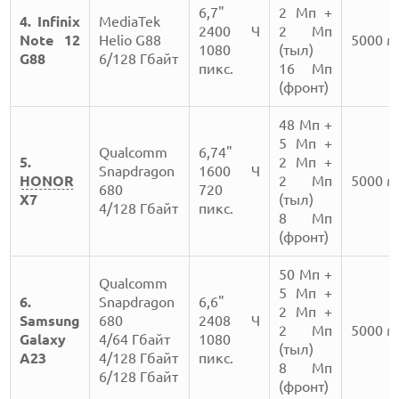
6,7"
2 Мп +
4. Infinix
MediaTek
2400 Ч
2 Мп
Note 12
Helio G88
5000 
1080
(тыл)
G88
6/128 Гбайт
пикс.
16 Мп
(фронт)
48 Мп +
5 Мп +
Qualcomm
6,74"
5.
2 Мп +
Snapdragon
1600 Ч
HONOR
2 Мп
5000 
680
720
X7
(тыл)
4/128 Гбайт
пикс.
8 Мп
(фронт)
50 Мп +
Qualcomm
5 Мп +
6.
Snapdragon
6,6"
2 Мп +
Samsung
680
2408 Ч
2 Мп
5000 
Galaxy
4/64 Гбайт
1080
(тыл)
A23
4/128 Гбайт
пикс.
8 Мп
6/128 Гбайт
(фронт)