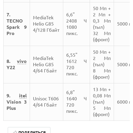
50 Мп +
7.
6,6"
2 Мп +
MediaTek
TECNO
2408 Ч
0,3 Мп
Helio G85
5000 
Spark 9
1080
(тыл)
4/128 Гбайт
Pro
пикс.
32 Мп
(фронт)
50 Мп +
6,55"
MediaTek
2 Мп
8.
vivo
1612 Ч
Helio G85
(тыл)
5000 
Y22
720
4/64 Гбайт
8 Мп
пикс.
(фронт)
13 Мп +
6,8"
9.
itel
0,08 Мп
Unisoc T606
1640 Ч
Vision 3
(тыл)
6000 
4/64 Гбайт
720
Plus
5 Мп
пикс.
(фронт)
ОБЗОР ПЫЛЕСОСА DREAME Z40 AQUACYCLE PRO
ПОДЕЛИТЬСЯ