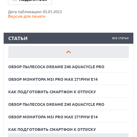
ОБЗОР МОНИТОРА MSI PRO MAX 271PHW E14
Дата публикации: 05.01.2023
Версия для печати
КАК ПОДГОТОВИТЬ СМАРТФОН К ОТПУСКУ
ОБЗОР ПЫЛЕСОСА DREAME Z40 AQUACYCLE PRO
СТАТЬИ
все статьи
ОБЗОР МОНИТОРА MSI PRO MAX 271PHW E14
КАК ПОДГОТОВИТЬ СМАРТФОН К ОТПУСКУ
ОБЗОР ПЫЛЕСОСА DREAME Z40 AQUACYCLE PRO
ОБЗОР МОНИТОРА MSI PRO MAX 271PHW E14
КАК ПОДГОТОВИТЬ СМАРТФОН К ОТПУСКУ
ОБЗОР ПЫЛЕСОСА DREAME Z40 AQUACYCLE PRO
ОБЗОР МОНИТОРА MSI PRO MAX 271PHW E14
05.08.2026
РЕКОРДНАЯ ВЫРУЧКА AMD ЗА СЧЕТ ДАТА-ЦЕНТРОВ
КОМПЕНСИРУЕТ СПАД ИГРОВОГО СЕГМЕНТА
КАК ПОДГОТОВИТЬ СМАРТФОН К ОТПУСКУ