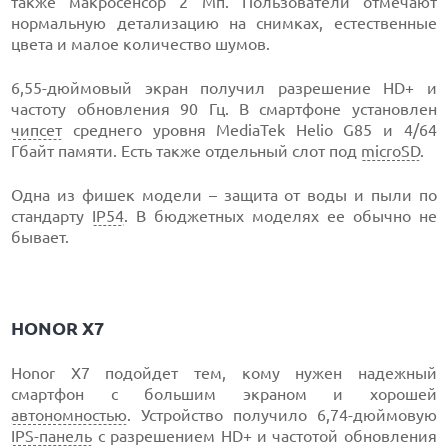
также макросенсор 2 Мп. Пользователи отмечают
нормальную детализацию на снимках, естественные
цвета и малое количество шумов.
6,55-дюймовый экран получил разрешение HD+ и
частоту обновления 90 Гц. В смартфоне установлен
чипсет
среднего уровня MediaTek Helio G85 и 4/64
Гбайт памяти. Есть также отдельный слот под
microSD
.
Одна из фишек модели – защита от воды и пыли по
стандарту
IP54
. В бюджетных моделях ее обычно не
бывает.
HONOR X7
Honor X7 подойдет тем, кому нужен надежный
смартфон с большим экраном и хорошей
автономностью
. Устройство получило 6,74-дюймовую
IPS-панель
с разрешением HD+ и частотой обновления