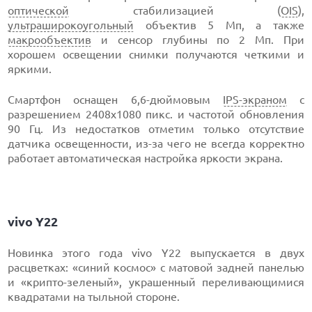
оптической
стабилизацией (
OIS
),
ультраширокоугольный
объектив 5 Мп, а также
макрообъектив
и сенсор глубины по 2 Мп. При
хорошем освещении снимки получаются четкими и
яркими.
Смартфон оснащен 6,6-дюймовым
IPS-экраном
с
разрешением 2408х1080 пикс. и частотой обновления
90 Гц. Из недостатков отметим только отсутствие
датчика освещенности, из-за чего не всегда корректно
работает автоматическая настройка яркости экрана.
vivo Y22
Новинка этого года vivo Y22 выпускается в двух
расцветках: «синий космос» с матовой задней панелью
и «крипто-зеленый», украшенный переливающимися
квадратами на тыльной стороне.