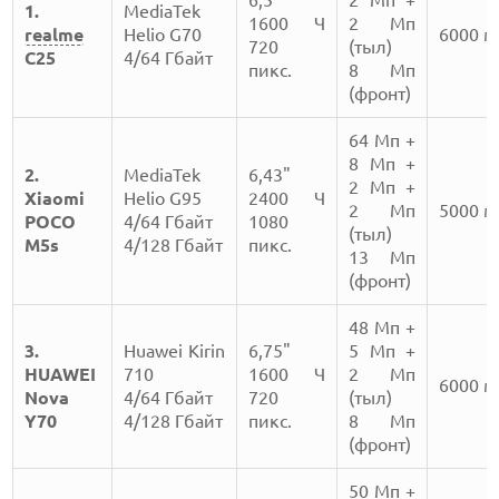
6,5"
2 Мп +
1.
MediaTek
1600 Ч
2 Мп
realme
Helio G70
6000 
720
(тыл)
C25
4/64 Гбайт
пикс.
8 Мп
(фронт)
64 Мп +
8 Мп +
2.
MediaTek
6,43"
2 Мп +
Xiaomi
Helio G95
2400 Ч
2 Мп
5000 
POCO
4/64 Гбайт
1080
(тыл)
M5s
4/128 Гбайт
пикс.
13 Мп
(фронт)
48 Мп +
3.
Huawei Kirin
6,75"
5 Мп +
HUAWEI
710
1600 Ч
2 Мп
6000 
Nova
4/64 Гбайт
720
(тыл)
Y70
4/128 Гбайт
пикс.
8 Мп
(фронт)
50 Мп +