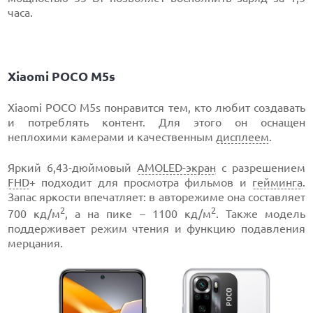
часа.
Xiaomi POCO M5s
Xiaomi POCO M5s понравится тем, кто любит создавать
и потреблять контент. Для этого он оснащен
неплохими камерами и качественным
дисплеем
.
Яркий 6,43-дюймовый
AMOLED-экран
с разрешением
FHD
+ подходит для просмотра фильмов и
гейминга
.
Запас яркости впечатляет: в авторежиме она составляет
2
2
700 кд/м
, а на пике – 1100 кд/м
. Также модель
поддерживает режим чтения и функцию подавления
мерцания.