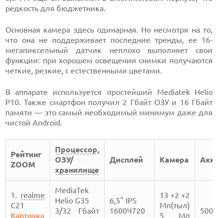
редкость для бюджетника.
Основная камера здесь одинарная. Но несмотря на то,
что она не поддерживает последние тренды, ее 16-
мегапиксельный датчик неплохо выполняет свои
функции: при хорошем освещении снимки получаются
четкие, резкие, с естественными цветами.
В аппарате используется простейший Mediatek Helio
P10. Также смартфон получил 2 Гбайт ОЗУ и 16 Гбайт
памяти — это самый необходимый минимум даже для
чистой Android.
Процессор
,
Рейтинг
ОЗУ/
Дисплей
Камера
Акк
ZOOM
хранилище
MediaTek
1.
realme
13 +2 +2
Helio G35
6,5" IPS
C21
Мп(тыл)
3/32 Гбайт
1600Ч720
5000
Карточка
5 Мп