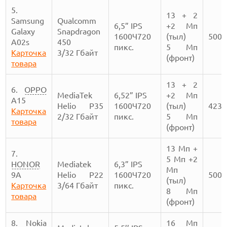
5.
13 + 2
Samsung
Qualcomm
6,5” IPS
+2 Мп
Galaxy
Snapdragon
1600Ч720
(тыл)
5000
A02s
450
пикс.
5 Мп
Карточка
3/32 Гбайт
(фронт)
товара
13 + 2
6.
OPPO
MediaTek
6,52” IPS
+2 Мп
A15
Helio P35
1600Ч720
(тыл)
4230
Карточка
2/32 Гбайт
пикс.
5 Мп
товара
(фронт)
13 Мп +
7.
5 Мп +2
HONOR
Mediatek
6,3” IPS
Мп
9А
Helio P22
1600Ч720
5000
(тыл)
Карточка
3/64 Гбайт
пикс.
8 Мп
товара
(фронт)
8.
Nokia
16 Мп