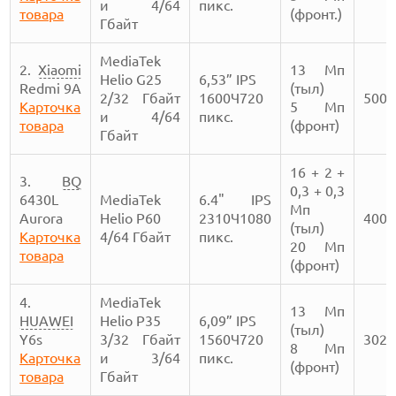
и 4/64
пикс.
товара
(фронт.)
Гбайт
MediaTek
2.
Xiaomi
13 Мп
Helio G25
6,53” IPS
Redmi 9A
(тыл)
2/32 Гбайт
1600Ч720
5000
Карточка
5 Мп
и 4/64
пикс.
товара
(фронт)
Гбайт
16 + 2 +
3.
BQ
0,3 + 0,3
6430L
MediaTek
6.4" IPS
Мп
Aurora
Helio P60
2310Ч1080
4000
(тыл)
Карточка
4/64 Гбайт
пикс.
20 Мп
товара
(фронт)
4.
MediaTek
13 Мп
HUAWEI
Helio P35
6,09” IPS
(тыл)
Y6s
3/32 Гбайт
1560Ч720
3020
8 Мп
Карточка
и 3/64
пикс.
(фронт)
товара
Гбайт