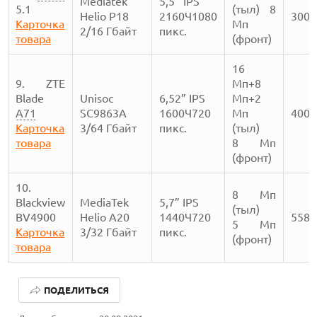
Mediatek
5,5’’ IPS
5.1
(тыл) 8
Helio P18
2160Ч1080
3000
Карточка
Мп
2/16 Гбайт
пикс.
товара
(фронт)
16
9. ZTE
Мп+8
Blade
Unisoc
6,52” IPS
Мп+2
A71
SC9863A
1600Ч720
Мп
4000
Карточка
3/64 Гбайт
пикс.
(тыл)
товара
8 Мп
(фронт)
10.
8 Мп
Blackview
MediaTek
5,7” IPS
(тыл)
BV4900
Helio A20
1440Ч720
5580
5 Мп
Карточка
3/32 Гбайт
пикс.
(фронт)
товара
ЛУЧШИЕ АВТОНОМНЫЕ ГАЗОНОКОСИЛКИ В 2026 ГОДУ
ПОДЕЛИТЬСЯ
ЛУЧШИЕ ВИДЕОРЕГИСТРАТОРЫ В 2026 ГОДУ