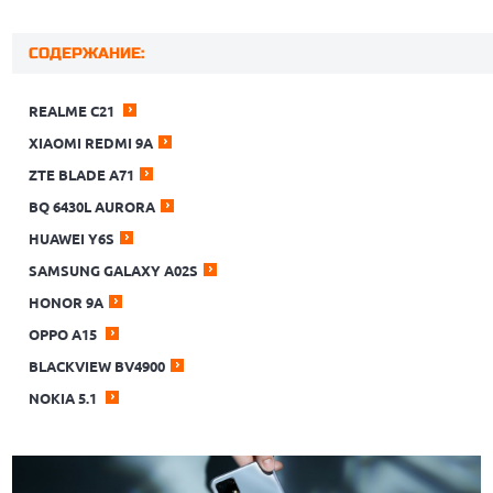
СОДЕРЖАНИЕ:
REALME C21
XIAOMI REDMI 9A
ZTE BLADE A71
BQ 6430L AURORA
HUAWEI Y6S
SAMSUNG GALAXY A02S
HONOR 9А
OPPO A15
BLACKVIEW BV4900
NOKIA 5.1