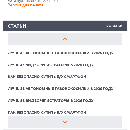
Дата публикации: 20.08.2021
Версия для печати
КАК БЕЗОПАСНО КУПИТЬ Б/У СМАРТФОН
ЛУЧШИЕ АВТОНОМНЫЕ ГАЗОНОКОСИЛКИ В 2026 ГОДУ
СТАТЬИ
все статьи
ЛУЧШИЕ ВИДЕОРЕГИСТРАТОРЫ В 2026 ГОДУ
КАК БЕЗОПАСНО КУПИТЬ Б/У СМАРТФОН
ЛУЧШИЕ АВТОНОМНЫЕ ГАЗОНОКОСИЛКИ В 2026 ГОДУ
ЛУЧШИЕ ВИДЕОРЕГИСТРАТОРЫ В 2026 ГОДУ
КАК БЕЗОПАСНО КУПИТЬ Б/У СМАРТФОН
ЛУЧШИЕ АВТОНОМНЫЕ ГАЗОНОКОСИЛКИ В 2026 ГОДУ
ЛУЧШИЕ ВИДЕОРЕГИСТРАТОРЫ В 2026 ГОДУ
07.08.2026
ХАКЕР ПРИЗНАЛ ВИНУ ВО ВЗЛОМЕ SNOWFLAKE И КРАЖЕ
ДАННЫХ МИЛЛИОНОВ ПОЛЬЗОВАТЕЛЕЙ
КАК БЕЗОПАСНО КУПИТЬ Б/У СМАРТФОН
07.08.2026
ЛУЧШИЕ АВТОНОМНЫЕ ГАЗОНОКОСИЛКИ В 2026 ГОДУ
ЭЛЕКТРИЧЕСКИЙ ПИКАП FORD FATHOM ВРЯД ЛИ
ПОВТОРИТ УСПЕХ ЛЕГЕНДАРНЫХ МОДЕЛЕЙ КОМПАНИИ