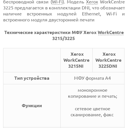
беспроводной связи (
Wi-Fi
). Модель
Xerox
WorkCentre
3225 предлагается в комплектации DNI, что обозначает
наличие встроенных модулей Ethernet, Wi-Fi и
встроенного модуля двусторонней печати
Технические характеристики МФУ Xerox
WorkCentre
3215/3225
Xerox
Xerox
WorkCentre
WorkCentre
3215NI
3225DNI
Тип устройства
МФУ формата А4
монохромное
копирование и печать;
Функции
сетевое цветное
сканирование, факс