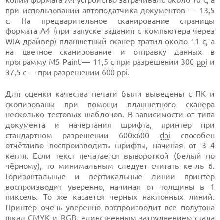
при использовании автоподатчика документов — 13,5
с. На предварительное сканирование страницы
формата А4 (при запуске задания с компьютера через
WIA-драйвер) планшетный сканер тратил около 11 с, а
на цветное сканирование и отправку данных в
программу MS Paint — 11,5 с при разрешении 300
ppi
и
37,5 с — при разрешении 600 ppi.
Для оценки качества печати были выведены с ПК и
скопированы при помощи
планшетного
сканера
несколько тестовых шаблонов. В зависимости от типа
документа и начертания шрифта, принтер при
стандартном разрешении 600х600
dpi
способен
отчётливо воспроизводить шрифты, начиная от 3–4
кегля. Если текст печатается вывороткой (белый по
чёрному), то минимальным следует считать кегль 6.
Горизонтальные и вертикальные линии принтер
воспроизводит уверенно, начиная от толщины в 1
пиксель. То же касается черных наклонных линий.
Принтер очень уверенно воспроизводит все полутона
шкал
CMYK
и
RGB
, единственным затруднением стала