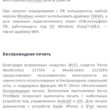
При запуске сканирования с ПК пользователь любой
версии
Windows
может использовать драйвер
TWAIN
, а
для локально подключенного через USB-интерфейс
ПК, работающего под
ОС
Windows Vista/7.0/8.0, —
также драйвер WIA.
Беспроводная печать
Благодаря встроенным модулям
Wi-Fi
, модели Xerox
WorkCentre 3215NI и WorkCentre 3225DNI
предоставляют пользователям возможность их
совместного использования в беспроводной локальной
сети, а поддержка функции Wi-Fi Direct обеспечивает
беспроводную
печать. Бесплатное приложение Xerox
PrintBack позволяет выполнять печать с мобильных
устройств под управлением
Android
и
iOS
. Для печати
документов с устройств Apple iPhone и
iPad
также