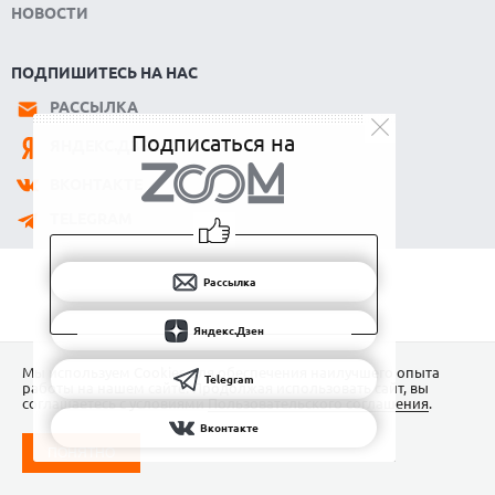
СТАТЬИ
НАУКА
НОВОСТИ
ПОДПИШИТЕСЬ НА НАС
РАССЫЛКА
Подписаться на
ЯНДЕКС.ДЗЕН
ВКОНТАКТЕ
TELEGRAM
Рассылка
Яндекс.Дзен
Мы используем Сookies для обеспечения наилучшего опыта
Telegram
работы на нашем сайте. Продолжая использовать сайт, вы
соглашаетесь с условиями
Пользовательского соглашения
.
Вконтакте
ПОНЯТНО