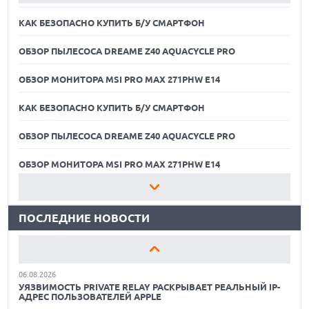
КАК БЕЗОПАСНО КУПИТЬ Б/У СМАРТФОН
ОБЗОР ПЫЛЕСОСА DREAME Z40 AQUACYCLE PRO
ОБЗОР МОНИТОРА MSI PRO MAX 271PHW E14
КАК БЕЗОПАСНО КУПИТЬ Б/У СМАРТФОН
ОБЗОР ПЫЛЕСОСА DREAME Z40 AQUACYCLE PRO
06.08.2026
MOOVE ПРИВЛЕКЛА $250 МЛН ЧТОБЫ СТАТЬ КЛЮЧЕВЫМ
ОПЕРАТОРОМ ИНДУСТРИИ РОБОТАКСИ
ОБЗОР МОНИТОРА MSI PRO MAX 271PHW E14
06.08.2026
КАК БЕЗОПАСНО КУПИТЬ Б/У СМАРТФОН
HUAWEI ПРЕДСТАВИЛА ПЛАНШЕТ MATEPAD PRO 2026
ТОЛЩИНОЙ 4,7 ММ И 12" OLED МАТРИЦЕЙ
ПОСЛЕДНИЕ НОВОСТИ
ОБЗОР ПЫЛЕСОСА DREAME Z40 AQUACYCLE PRO
06.08.2026
TROUVER ПРЕДСТАВИЛ НОВЫЕ ТЕХНОЛОГИИ ВЛАЖНОЙ
ОБЗОР МОНИТОРА MSI PRO MAX 271PHW E14
УБОРКИ И ЛИНЕЙКУ ТЕХНИКИ 2026 ГОДА
06.08.2026
КАК БЕЗОПАСНО КУПИТЬ Б/У СМАРТФОН
УЯЗВИМОСТЬ PRIVATE RELAY РАСКРЫВАЕТ РЕАЛЬНЫЙ IP-
АДРЕС ПОЛЬЗОВАТЕЛЕЙ APPLE
ОБЗОР ПЫЛЕСОСА DREAME Z40 AQUACYCLE PRO