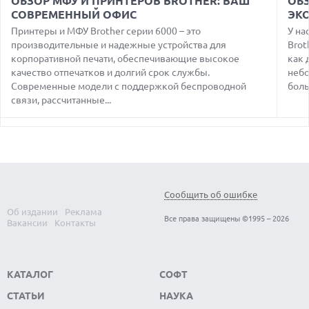
ОБЗОР МФУ И ПРИНТЕРОВ BROTHER: ВАШ
ОБЗ
ОПЕРАТОРОМ ИНДУСТРИИ РОБОТАКСИ
СОВРЕМЕННЫЙ ОФИС
ЭК
06.08.2026
Принтеры и МФУ Brother серии 6000 – это
У на
HUAWEI ПРЕДСТАВИЛА ПЛАНШЕТ MATEPAD PRO 2026
производительные и надежные устройства для
Brot
ТОЛЩИНОЙ 4,7 ММ И 12" OLED МАТРИЦЕЙ
корпоративной печати, обеспечивающие высокое
как 
качество отпечатков и долгий срок службы.
небо
06.08.2026
TROUVER ПРЕДСТАВИЛ НОВЫЕ ТЕХНОЛОГИИ ВЛАЖНОЙ
Современные модели с поддержкой беспроводной
боль
УБОРКИ И ЛИНЕЙКУ ТЕХНИКИ 2026 ГОДА
связи, рассчитанные...
06.08.2026
УЯЗВИМОСТЬ PRIVATE RELAY РАСКРЫВАЕТ РЕАЛЬНЫЙ IP-
АДРЕС ПОЛЬЗОВАТЕЛЕЙ APPLE
06.08.2026
HUAWEI NOVA 16 SE ВПЕЧАТЛЯЕТ РЕКОРДНОЙ БАТАРЕЕЙ И
СПУТНИКОВОЙ СВЯЗЬЮ
Сообщить об ошибке
06.08.2026
ФЕРМЕРЫ ИЗ КЕНТУККИ ОТВЕРГЛИ ПРЕДЛОЖЕНИЕ В 26
Все права защищены ©1995 – 2026
Об издании
Реклама
МИЛЛИОНОВ ДОЛЛАРОВ ЗА СТРОИТЕЛЬСТВО ЦОД
Вакансии
Контакты
КАТАЛОГ
СОФТ