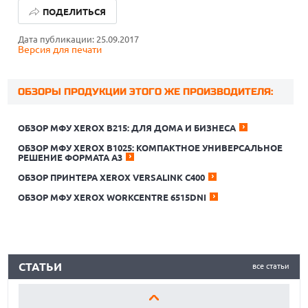
ПОДЕЛИТЬСЯ
Дата публикации: 25.09.2017
Версия для печати
ОБЗОРЫ ПРОДУКЦИИ ЭТОГО ЖЕ ПРОИЗВОДИТЕЛЯ:
ОБЗОР МФУ XEROX B215: ДЛЯ ДОМА И БИЗНЕСА
ОБЗОР МФУ XEROX В1025: КОМПАКТНОЕ УНИВЕРСАЛЬНОЕ
РЕШЕНИЕ ФОРМАТА А3
КАК БЕЗОПАСНО КУПИТЬ Б/У СМАРТФОН
ОБЗОР ПРИНТЕРА XEROX VERSALINK C400
ОБЗОР ПЫЛЕСОСА DREAME Z40 AQUACYCLE PRO
ОБЗОР МФУ XEROX WORKCENTRE 6515DNI
ОБЗОР МОНИТОРА MSI PRO MAX 271PHW E14
КАК БЕЗОПАСНО КУПИТЬ Б/У СМАРТФОН
СТАТЬИ
все статьи
ОБЗОР ПЫЛЕСОСА DREAME Z40 AQUACYCLE PRO
ОБЗОР МОНИТОРА MSI PRO MAX 271PHW E14