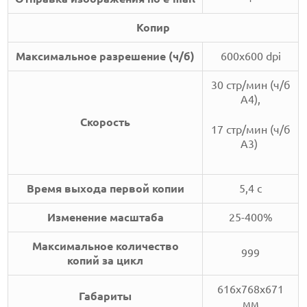
Копир
Максимальное разрешение (ч/б)
600x600 dpi
30 стр/мин (ч/б
А4),
Скорость
17 стр/мин (ч/б
А3)
Время выхода первой копии
5,4 с
Изменение масштаба
25-400%
Максимальное количество
999
копий за цикл
616x768x671
Габариты
мм