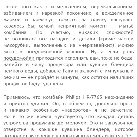
После того как с измельчением, перемалыванием,
взбиванием и нарезкой покончено, а вожделенное
жаркое и
крем
-суп томятся на плите, наступает,
казалось бы, самый неприятный момент — мытьё
комбайна. По счастью, никаких сложностей
не возникло: все насадки и детали (кроме частей
мясорубки, выполненных из «нержавейки») можно
мыть в посудомоечной машине. Ну а если роль
посудомойки
приходится исполнять вам, тоже не беда:
налейте в чашу процессора или кувшин блендера
немного воды, добавьте Fairy и включите импульсный
режим — не пройдёт и минуты, как остатки налипших
продуктов будут удалены.
Признаюсь, что комбайн Philips HR-7765 неожиданно
и приятно удивил. Он, в общем-то, довольно прост,
и никаких особенных «наворотов» я не заметила.
Но в то же время чувствуется, что каждая деталь
устройства продумана до мелочей. Это и загрузочное
отверстие в крышке кувшина блендера, которое
позволяет «усовершенствовать» коктейль или суп без