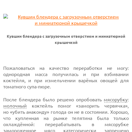
Кувшин блендера с загрузочным отверстием и миниатюрной
крышечкой
Пожаловаться на качество переработки не могу:
однородная масса получилась и при взбивании
коктейля, и при измельчении варёных овощей для
томатного супа-пюре.
После блендера было решено опробовать
мясорубку
:
молочный
коктейль помог «заморить червячка»,
но «убить анаконду» голода он не в состоянии. Хорошо,
что купленная на рынке телятина была только
охлаждённой: перерабатывать в мясорубке
замороженное мясо категорически запрещено