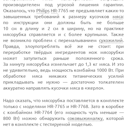
производителем под угрозой лишения гарантии.
Оказалось, что
Philips
HR-
7765 не предъявляет каких-то
завышенных требований к размеру кусочков
мяса
:
по инструкции они должны быть не больше
10 см в длину и 2 см в ширину, но на практике
мясорубка справляется и с более крупными. Также
не возникло проблем с перемалыванием
сухожилий
.
Правда, злоупотреблять всё же не стоит: при
переработке твёрдых ингредиентов нож мясорубки
может затупиться раньше положенного срока.
За минуту мясорубка измельчает до 1,3 кг мяса. И это
не удивительно, ведь мощность комбайна 1000 Вт. При
обработке мяса никаких титанических усилий
прикладывать не нужно — достаточно толкателем
аккуратно направлять кусочки мяса в «жерло».
Надо сказать, что мясорубка поставляется в комплекте
только с моделями HR-7765 и HR-7768. Зато в коробке
с комбайном HR-7764 (его мощность чуть меньше —
800 Вт) можно обнаружить
соковыжималку
, которой
нет в комплекте с тестируемой моделью.