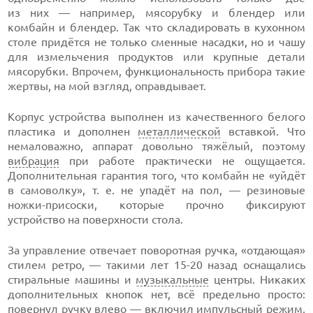
из них — например, мясорубку и блендер или
комбайн и блендер. Так что складировать в кухонном
столе придётся не только сменные насадки, но и чашу
для измельчения продуктов или крупные детали
мясорубки. Впрочем, функциональность прибора такие
жертвы, на мой взгляд, оправдывает.
Корпус устройства выполнен из качественного белого
пластика и дополнен
металлической
вставкой. Что
немаловажно, аппарат довольно тяжёлый, поэтому
вибрация
при работе практически не ощущается.
Дополнительная гарантия того, что комбайн не «уйдёт
в самоволку», т. е. не упадёт на пол, — резиновые
ножки-присоски, которые прочно фиксируют
устройство на поверхности стола.
За управление отвечает поворотная ручка, «отдающая»
стилем ретро, — такими лет 15-20 назад оснащались
стиральные машины и
музыкальные
центры. Никаких
дополнительных кнопок нет, всё предельно просто:
повернул ручку влево — включил импульсный режим,