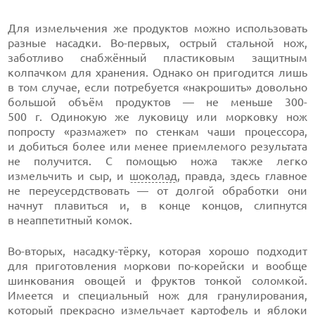
Для измельчения же продуктов можно использовать
разные насадки. Во-первых, острый стальной нож,
заботливо снабжённый пластиковым защитным
колпачком для хранения. Однако он пригодится лишь
в том случае, если потребуется «накрошить» довольно
большой объём продуктов — не меньше 300-
500 г. Одинокую же луковицу или морковку нож
попросту «размажет» по стенкам чаши процессора,
и добиться более или менее приемлемого результата
не получится. С помощью ножа также легко
измельчить и сыр, и
шоколад
, правда, здесь главное
не переусердствовать — от долгой обработки они
начнут плавиться и, в конце концов, слипнутся
в неаппетитный комок.
Во-вторых, насадку-тёрку, которая хорошо подходит
для приготовления моркови по-корейски и вообще
шинкования овощей и фруктов тонкой соломкой.
Имеется и специальный нож для гранулирования,
который прекрасно измельчает
картофель
и яблоки