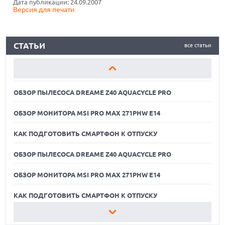
Дата публикации: 24.09.2007
Версия для печати
КАК ПОДГОТОВИТЬ СМАРТФОН К ОТПУСКУ
ОБЗОР ПЫЛЕСОСА DREAME Z40 AQUACYCLE PRO
СТАТЬИ
все статьи
ОБЗОР МОНИТОРА MSI PRO MAX 271PHW E14
КАК ПОДГОТОВИТЬ СМАРТФОН К ОТПУСКУ
ОБЗОР ПЫЛЕСОСА DREAME Z40 AQUACYCLE PRO
ОБЗОР МОНИТОРА MSI PRO MAX 271PHW E14
КАК ПОДГОТОВИТЬ СМАРТФОН К ОТПУСКУ
ОБЗОР ПЫЛЕСОСА DREAME Z40 AQUACYCLE PRO
ОБЗОР МОНИТОРА MSI PRO MAX 271PHW E14
05.08.2026
РЕКОРДНАЯ ВЫРУЧКА AMD ЗА СЧЕТ ДАТА-ЦЕНТРОВ
КОМПЕНСИРУЕТ СПАД ИГРОВОГО СЕГМЕНТА
КАК ПОДГОТОВИТЬ СМАРТФОН К ОТПУСКУ
05.08.2026
ОБЗОР ПЫЛЕСОСА DREAME Z40 AQUACYCLE PRO
NOTHING ПРЕДСТАВИЛА НАУШНИКИ CMF CLIP PRO С
ПОДДЕРЖКОЙ LDAC И ЗАЩИТОЙ ОТ ВЛАГИ