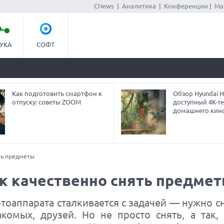
CNews
|
Аналитика
|
Конференции
|
Ма
УКА
СОФТ
Как подготовить смартфон к
Обзор Hyundai H
отпуску: советы ZOOM
доступный 4K-т
домашнего кин
ть предметы
к качественно снять предме
оаппарата сталкивается с задачей — нужно сн
комых, друзей. Но не просто снять, а так,