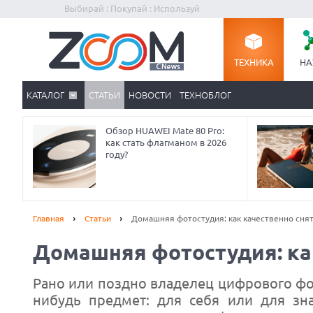
Выбирай : Покупай : Используй
ТЕХНИКА
НА
КАТАЛОГ
СТАТЬИ
НОВОСТИ
ТЕХНОБЛОГ
Обзор HUAWEI Mate 80 Pro:
как стать флагманом в 2026
году?
Главная
Статьи
Домашняя фотостудия: как качественно сня
Домашняя фотостудия: ка
Рано или поздно владелец цифрового фот
нибудь предмет: для себя или для зна