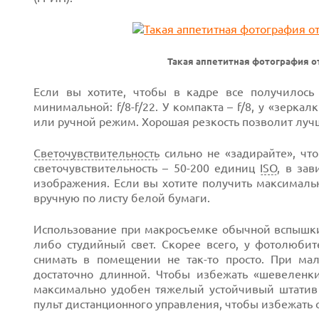
Такая аппетитная фотография о
Если вы хотите, чтобы в кадре все получилось 
минимальной:
f/8-f/22.
У компакта –
f/8,
у «зеркал
или ручной режим. Хорошая резкость позволит лучш
Светочувствительность
сильно не «задирайте», чт
светочувствительность –
50-200
единиц
ISO
, в за
изображения. Если вы хотите получить максималь
вручную по листу белой бумаги.
Next
Использование при макросъемке обычной вспышки
либо студийный свет. Скорее всего, у фотолюбит
снимать в помещении
не так-то
просто. При мал
достаточно длинной. Чтобы избежать «шевеленки
Prev
максимально удобен тяжелый устойчивый штатив 
пульт дистанционного управления, чтобы избежать 