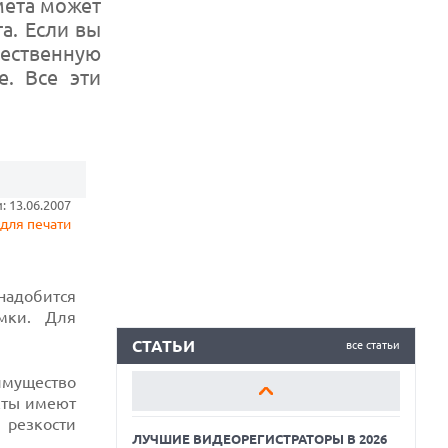
мета может
а. Если вы
ественную
. Все эти
ЛУЧШИЕ ВИДЕОРЕГИСТРАТОРЫ В 2026
ГОДУ
КАК БЕЗОПАСНО КУПИТЬ Б/У
СМАРТФОН
 13.06.2007
ОБЗОР ПЫЛЕСОСА DREAME Z40
для печати
AQUACYCLE PRO
ЛУЧШИЕ ВИДЕОРЕГИСТРАТОРЫ В 2026
ГОДУ
надобится
мки. Для
КАК БЕЗОПАСНО КУПИТЬ Б/У
СМАРТФОН
СТАТЬИ
все статьи
имущество
ОБЗОР ПЫЛЕСОСА DREAME Z40
AQUACYCLE PRO
кты имеют
 резкости
ЛУЧШИЕ ВИДЕОРЕГИСТРАТОРЫ В 2026