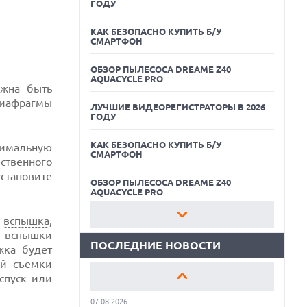
ГОДУ
КАК БЕЗОПАСНО КУПИТЬ Б/У
СМАРТФОН
ОБЗОР ПЫЛЕСОСА DREAME Z40
AQUACYCLE PRO
лжна быть
диафрагмы
ЛУЧШИЕ ВИДЕОРЕГИСТРАТОРЫ В 2026
ГОДУ
КАК БЕЗОПАСНО КУПИТЬ Б/У
06.08.2026
нимальную
СМАРТФОН
ИИ-ПОИСК SHOPIFY УВЕЛИЧИЛ ТРАФИК
ственного
И ПРОДАЖИ В ТРИ РАЗА
установите
ОБЗОР ПЫЛЕСОСА DREAME Z40
06.08.2026
AQUACYCLE PRO
MOOVE ПРИВЛЕКЛА $250 МЛН ЧТОБЫ
СТАТЬ КЛЮЧЕВЫМ ОПЕРАТОРОМ
я
вспышка
,
ЛУЧШИЕ ВИДЕОРЕГИСТРАТОРЫ В 2026
ИНДУСТРИИ РОБОТАКСИ
ГОДУ
з вспышки
ПОСЛЕДНИЕ НОВОСТИ
06.08.2026
жка будет
КАК БЕЗОПАСНО КУПИТЬ Б/У
HUAWEI ПРЕДСТАВИЛА ПЛАНШЕТ
ой съемки
СМАРТФОН
MATEPAD PRO 2026 ТОЛЩИНОЙ 4,7 ММ И
спуск или
12" OLED МАТРИЦЕЙ
ОБЗОР ПЫЛЕСОСА DREAME Z40
07.08.2026
AQUACYCLE PRO