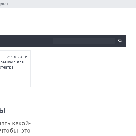
ркет
-LED55BU7011:
елевизор для
отеатра
ты
ять какой-
 чтобы это