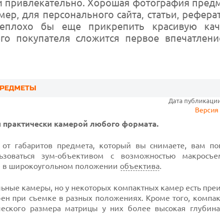
 и привлекательно. Хорошая фотография пред
ер, для персонального сайта, статьи, реферат
 неплохо бы еще прикрепить красивую кач
о покупателя сложится первое впечатление
ПРЕДМЕТЫ
Дата публикации:
Версия 
 практически камерой любого формата.
и от габаритов предмета, который вы снимаете, вам по
льзоваться
зум-объективом
с возможностью макросъе
е в широкоугольном положении
объектива
.
ьные камеры, но у некоторых компактных камер есть пре
ен при съемке в разных положениях. Кроме того, компа
ского размера матрицы у них более высокая глубина