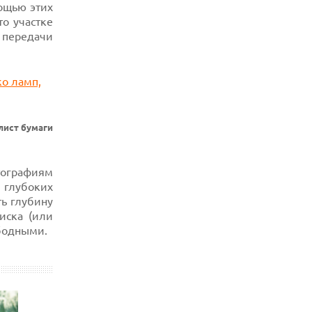
РАСКРЫВАЕТ РЕАЛЬНЫЙ IP-АДРЕС
мощью этих
ПОЛЬЗОВАТЕЛЕЙ APPLE
то
участке
й передачи
06.08.2026
HUAWEI NOVA 16 SE ВПЕЧАТЛЯЕТ
РЕКОРДНОЙ БАТАРЕЕЙ И СПУТНИКОВОЙ
СВЯЗЬЮ
 лист бумаги
тографиям
 глубоких
ть глубину
иска (или
ободными.