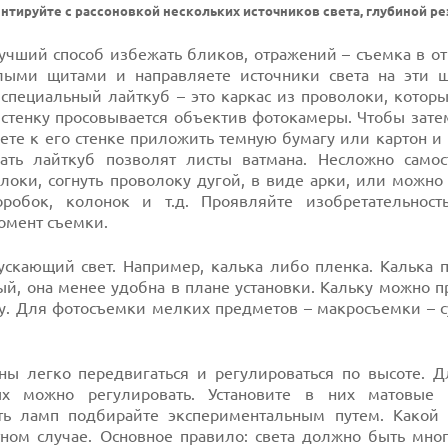
нтируйте с рассоновкой нескольких источников света, глубиной ре
учший способ избежать бликов, отражений – съемка в о
лыми щитами и направляете источники света на эти 
специальный лайткуб – это каркас из проволоки, которы
 стенку просовывается объектив фотокамеры. Чтобы зате
ете к его стенке приложить темную бумагу или картон и
ать лайткуб позволят листы ватмана. Несложно самос
локи, согнуть проволоку дугой, в виде арки, или можно
оробок, колонок и т.д. Проявляйте изобретательнос
омент съемки.
ускающий свет. Например, калька либо пленка. Калька п
ный, она менее удобна в плане установки. Кальку можно 
у. Для фотосъемки мелких предметов – макросъемки – с
ны легко передвигаться и регулироваться по высоте. Д
х можно регулировать. Установите в них матовые 
ь ламп подбирайте экспериментальным путем. Какой
ном случае. Основное правило: света должно быть мног