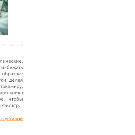
лические.
избежать
 образом:
тки, делая
токамеру
,
одильника
ое, чтобы
 фильтр.