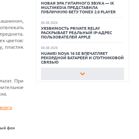
НОВАЯ ЭРА ГИТАРНОГО ЗВУКА — IK
MULTIMEDIA ПРЕДСТАВИЛА
ЛУЧШИЕ ВИДЕОРЕГИСТРАТОРЫ В 2026
ПУБЛИЧНУЮ БЕТУ TONEX 2.0 PLAYER
ГОДУ
ашними»,
06.08.2026
отвлекать
УЯЗВИМОСТЬ PRIVATE RELAY
КАК БЕЗОПАСНО КУПИТЬ Б/У
РАСКРЫВАЕТ РЕАЛЬНЫЙ IP-АДРЕС
предмета.
СМАРТФОН
ПОЛЬЗОВАТЕЛЕЙ APPLE
ех цветов:
ОБЗОР ПЫЛЕСОСА DREAME Z40
у, пластик
06.08.2026
AQUACYCLE PRO
HUAWEI NOVA 16 SE ВПЕЧАТЛЯЕТ
РЕКОРДНОЙ БАТАРЕЕЙ И СПУТНИКОВОЙ
СВЯЗЬЮ
06.08.2026
ФЕРМЕРЫ ИЗ КЕНТУККИ ОТВЕРГЛИ
льтат. При
ПРЕДЛОЖЕНИЕ В 26 МИЛЛИОНОВ
нительное
ДОЛЛАРОВ ЗА СТРОИТЕЛЬСТВО ЦОД
на.
06.08.2026
АНОНСИРОВАНА ДОСТУПНАЯ РЕТРО-
КОНСОЛЬ AYANEO KONKR POCKET
ADVANCE С ЭМУЛЯЦИЕЙ PS 2
06.08.2026
лый фон
REDDIT ЗАПУСКАЕТ AI МОДЕРАТОРА
RULES HUB И МЕНЯЕТ ПРАВИЛА ДЛЯ
РАЗРАБОТЧИКОВ