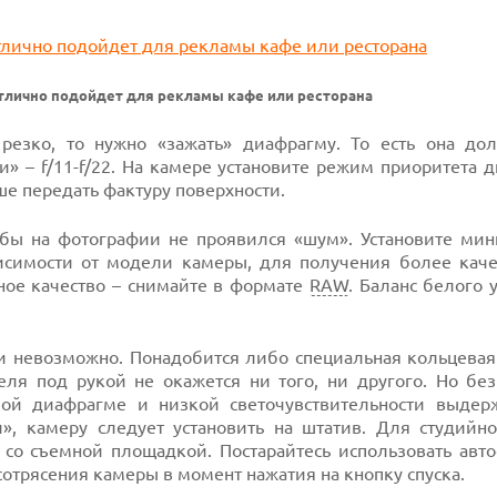
тлично подойдет для рекламы кафе или ресторана
резко, то нужно «зажать» диафрагму. То есть она до
ки» –
f/11-f/22.
На камере установите режим приоритета 
е передать фактуру поверхности.
обы на фотографии не проявился «шум». Установите ми
висимости от модели камеры, для получения более каче
ное качество – снимайте в формате
RAW
. Баланс белого 
 невозможно. Понадобится либо специальная кольцева
еля под рукой не окажется ни того, ни другого. Но бе
ой диафрагме и низкой светочувствительности выдер
», камеру следует установить на штатив. Для студийн
со съемной площадкой. Постарайтесь использовать авто
сотрясения камеры в момент нажатия на кнопку спуска.