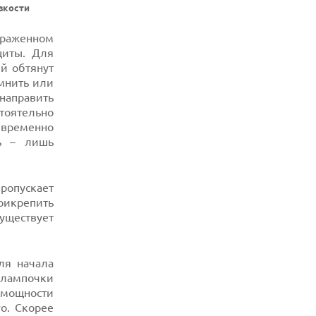
зкости
траженном
щиты. Для
й обтянут
мнить или
 направить
тоятельно
 временно
ть – лишь
ропускает
прикрепить
уществует
ля начала
лампочки
 мощности
о. Скорее