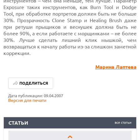
инструментов – чем она меньше, тем лучше. Параметр
Exposure таких инструментов, как Burn Tool и Dodge
Tool, при обработке портретов должен быть не больше
30%. Прозрачность Clone Stamp и Healing Brush даже
при ретуши прыщиков и веснушек должна быть не
более 90%, а если работаете с морщинками – не более
30%. Лучше сделать лишний клик мышкой, чем
возвращаться к началу работы из-за слишком заметной
коррекции.
Марина Лаптева
ЛУЧШИЕ АВТОНОМНЫЕ ГАЗОНОКОСИЛКИ В 2026 ГОДУ
ПОДЕЛИТЬСЯ
ЛУЧШИЕ ВИДЕОРЕГИСТРАТОРЫ В 2026 ГОДУ
Дата публикации: 09.04.2007
Версия для печати
КАК БЕЗОПАСНО КУПИТЬ Б/У СМАРТФОН
ЛУЧШИЕ АВТОНОМНЫЕ ГАЗОНОКОСИЛКИ В 2026 ГОДУ
СТАТЬИ
все статьи
ЛУЧШИЕ ВИДЕОРЕГИСТРАТОРЫ В 2026 ГОДУ
КАК БЕЗОПАСНО КУПИТЬ Б/У СМАРТФОН