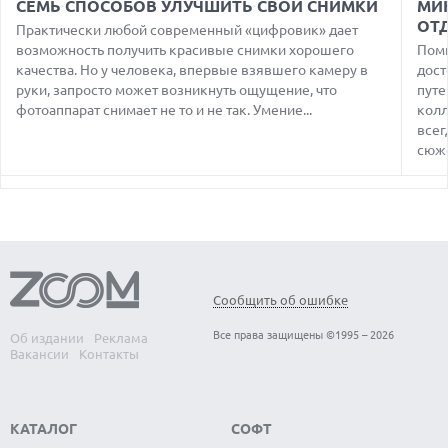
СЕМЬ СПОСОБОВ УЛУЧШИТЬ СВОИ СНИМКИ
МИ
ПОДДЕРЖКОЙ СЕТЕЙ 4G И ТЕХНОЛОГИЕЙ VOLTE
ОТ
Практически любой современный «цифровик» дает
07.08.2026
возможность получить красивые снимки хорошего
Поми
ПРЕДСТАВЛЕНЫ НАУШНИКИ JBL С СЕНСОРНЫМ ЭКРАНОМ
качества. Но у человека, впервые взявшего камеру в
дост
НА КЕЙСЕ ДЛЯ УПРАВЛЕНИЯ МУЗЫКОЙ
руки, запросто может возникнуть ощущение, что
путе
фотоаппарат снимает не то и не так. Умение...
колл
07.08.2026
GOOGLE ПЕРЕИМЕНОВЫВАЕТ ФУНКЦИЮ ПОДСВЕТКИ
всег
КАМЕРЫ В СМАРТФОНАХ PIXEL 11 PRO
сюже
07.08.2026
HUAWEI ПРЕДСТАВИЛА УЛЬТРАЛЕГКИЙ НОУТБУК
MATEBOOK PRO S С OLED-ЭКРАНОМ
07.08.2026
ХАКЕР ПРИЗНАЛ ВИНУ ВО ВЗЛОМЕ SNOWFLAKE И КРАЖЕ
ДАННЫХ МИЛЛИОНОВ ПОЛЬЗОВАТЕЛЕЙ
Сообщить об ошибке
07.08.2026
ЭЛЕКТРИЧЕСКИЙ ПИКАП FORD FATHOM ВРЯД ЛИ
Все права защищены ©1995 – 2026
Об издании
Реклама
ПОВТОРИТ УСПЕХ ЛЕГЕНДАРНЫХ МОДЕЛЕЙ КОМПАНИИ
Вакансии
Контакты
КАТАЛОГ
СОФТ