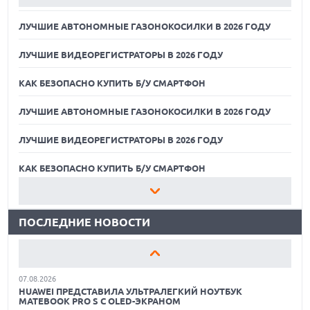
ЛУЧШИЕ АВТОНОМНЫЕ ГАЗОНОКОСИЛКИ В 2026 ГОДУ
ЛУЧШИЕ ВИДЕОРЕГИСТРАТОРЫ В 2026 ГОДУ
КАК БЕЗОПАСНО КУПИТЬ Б/У СМАРТФОН
ЛУЧШИЕ АВТОНОМНЫЕ ГАЗОНОКОСИЛКИ В 2026 ГОДУ
ЛУЧШИЕ ВИДЕОРЕГИСТРАТОРЫ В 2026 ГОДУ
07.08.2026
XENIUM ВЫПУСТИЛА КНОПОЧНЫЕ СМАРТФОНЫ С
ПОДДЕРЖКОЙ СЕТЕЙ 4G И ТЕХНОЛОГИЕЙ VOLTE
КАК БЕЗОПАСНО КУПИТЬ Б/У СМАРТФОН
07.08.2026
ЛУЧШИЕ АВТОНОМНЫЕ ГАЗОНОКОСИЛКИ В 2026 ГОДУ
ПРЕДСТАВЛЕНЫ НАУШНИКИ JBL С СЕНСОРНЫМ ЭКРАНОМ
НА КЕЙСЕ ДЛЯ УПРАВЛЕНИЯ МУЗЫКОЙ
ПОСЛЕДНИЕ НОВОСТИ
ЛУЧШИЕ ВИДЕОРЕГИСТРАТОРЫ В 2026 ГОДУ
07.08.2026
GOOGLE ПЕРЕИМЕНОВЫВАЕТ ФУНКЦИЮ ПОДСВЕТКИ
КАК БЕЗОПАСНО КУПИТЬ Б/У СМАРТФОН
КАМЕРЫ В СМАРТФОНАХ PIXEL 11 PRO
07.08.2026
ЛУЧШИЕ АВТОНОМНЫЕ ГАЗОНОКОСИЛКИ В 2026 ГОДУ
HUAWEI ПРЕДСТАВИЛА УЛЬТРАЛЕГКИЙ НОУТБУК
MATEBOOK PRO S С OLED-ЭКРАНОМ