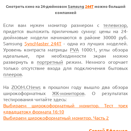
Смотреть кино на 24-дюймовом
Samsung
244T
можно большой
компанией
Если вам нужен монитор размером с
телевизор
,
придется выложить приличныю сумму: цены на 24-
дюймовые модели начинаются в районе 30000 руб.
Samsung
SyncMaster 244T
- одна из лучших моделей.
Уровень контраста матрицы
PVA
1000:1, углы обзора
идеальные, при необходимости экран можно
развернуть в
портретный
режим. Немного огорчает
только отсутствие входа для подключения бытовых
плееров
.
На
ZOOM.CNews
в прошлом году вышло два обзора
широкоформатных
ЖК-мониторов
. О результатах
тестирования читайте здесь:
Выбираем широкоформатный монитор. Тест трех
«двадцаток»
формата 16:10
Выбираем широкоформатный монитор. Часть 2
Сергей Ефремов