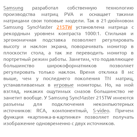
Samsung
разработал собственную технологию
производства матриц PVA и оснащает такими
матрицами свои топовые модели. Так в 21-дюймовом
Samsung SyncMaster
215TW
установлена матрица с
рекордным уровнем контраста 1000:1. Стильная и
эргономичная подставка позволяет регулировать
высоту и наклон экрана, поворачивать монитор в
плоскости стола, а так же переводить монитор в
портретный режим работы. Заметим, что подавляющее
большинство широкоформатников позволяет
регулировать только наклон. Время отклика 8 мс
выше, чем у последнего поколения TN матриц,
устанавливаемых в
игровые
мониторы. Но, на мой
взгляд, никаких ощутимых смазов большинство не
заметит вообще. У Samsung SyncMaster 215TW имеются
разъемы для подключения некомпьютерных
источников: RCA, компонентный,
S-video
. Причем
функция «картинка-в-картинке» позволяет получать
изображение одновременно с двух источников.