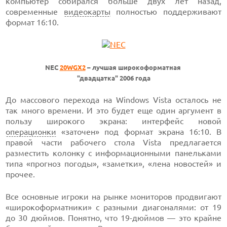
компьютер собирался больше двух лет назад,
современные
видеокарты
полностью поддерживают
формат 16:10.
NEC
20WGX2
– лучшая широкоформатная
"двадцатка" 2006 года
До массового перехода на Windows Vista осталось не
так много времени. И это будет еще один аргумент в
пользу широкого экрана: интерфейс новой
операционки
«заточен» под формат экрана 16:10. В
правой части рабочего стола Vista предлагается
разместить колонку с информационными панельками
типа «прогноз погоды», «заметки», «лена новостей» и
прочее.
Все основные игроки на рынке мониторов продвигают
«широкоформатники» с разными диагоналями: от 19
до 30 дюймов. Понятно, что 19-дюймов — это крайне