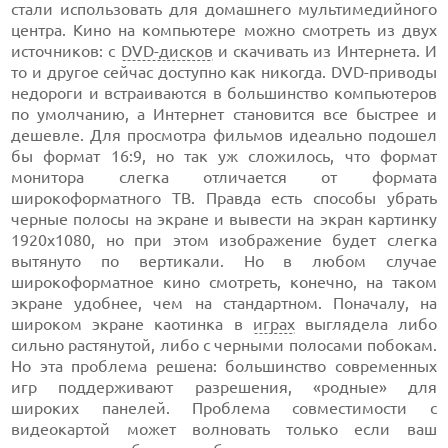
стали использовать для домашнего мультимедийного
центра. Кино на компьютере можно смотреть из двух
источников: с
DVD-дисков
и скачивать из Интернета. И
то и другое сейчас доступно как никогда. DVD-приводы
недороги и встраиваются в большинство компьютеров
по умолчанию, а Интернет становится все быстрее и
дешевле. Для просмотра фильмов идеально подошел
бы формат 16:9, но так уж сложилось, что формат
монитора слегка отличается от формата
широкоформатного ТВ. Правда есть способы убрать
черные полосы на экране и вывести на экран картинку
1920x1080, но при этом изображение будет слегка
вытянуто по вертикали. Но в любом случае
широкоформатное кино смотреть, конечно, на таком
экране удобнее, чем на стандартном. Поначалу, на
широком экране каотинка в
играх
выглядела либо
сильно растянутой, либо с черными полосами побокам.
Но эта проблема решена: большинство современных
игр поддерживают разрешения, «родные» для
широких панелей. Проблема совместимости с
видеокартой может волновать только если ваш