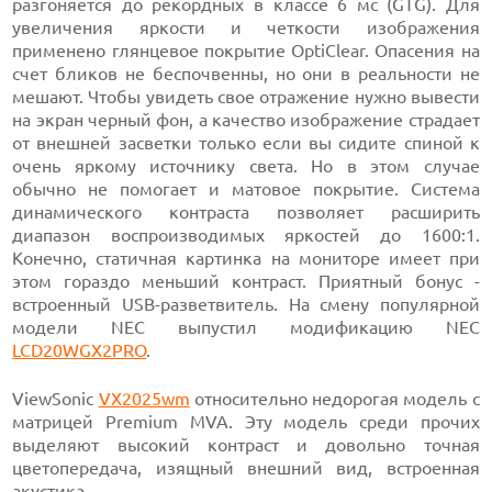
разгоняется до рекордных в классе 6 мс (GTG). Для
увеличения яркости и четкости изображения
применено глянцевое покрытие OptiClear. Опасения на
счет бликов не беспочвенны, но они в реальности не
мешают. Чтобы увидеть свое отражение нужно вывести
на экран черный фон, а качество изображение страдает
от внешней засветки только если вы сидите спиной к
очень яркому источнику света. Но в этом случае
обычно не помогает и матовое покрытие. Система
динамического контраста позволяет расширить
диапазон воспроизводимых яркостей до 1600:1.
Конечно, статичная картинка на мониторе имеет при
этом гораздо меньший контраст. Приятный бонус -
встроенный USB-разветвитель. На смену популярной
модели NEC выпустил модификацию NEC
LCD20WGX2PRO
.
ViewSonic
VX2025wm
относительно недорогая модель с
матрицей Premium MVA. Эту модель среди прочих
выделяют высокий контраст и довольно точная
цветопередача, изящный внешний вид, встроенная
акустика.