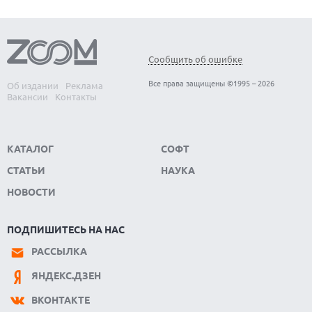
ИНТЕРНЕТЕ
08.08.2026
ANTHROPIC РАЗРАБАТЫВАЕТ СОБСТВЕННЫЕ ЧИПЫ ДЛЯ ИИ
Сообщить об ошибке
08.08.2026
SUNO ВНЕДРЯЕТ ВОДЯНЫЕ ЗНАКИ ДЛЯ AI-ТРЕКОВ НА
Все права защищены ©1995 – 2026
Об издании
Реклама
ФОНЕ СУДЕБНЫХ РАЗБИРАТЕЛЬСТВ
Вакансии
Контакты
КАТАЛОГ
СОФТ
СТАТЬИ
НАУКА
НОВОСТИ
ПОДПИШИТЕСЬ НА НАС
РАССЫЛКА
ЯНДЕКС.ДЗЕН
ВКОНТАКТЕ