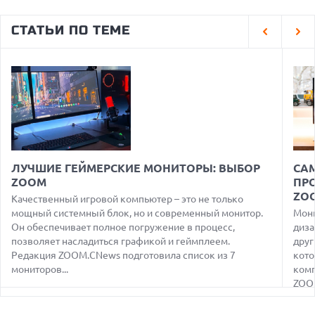
08.08.2026
GOOGLE MAPS ПРЕВРАЩАЕТСЯ В УМНОГО ПОМОЩНИКА С
СТАТЬИ ПО ТЕМЕ
ФУНКЦИЯМИ ЗАКАЗА И БРОНИРОВАНИЯ
08.08.2026
ДЕФИЦИТ ПАМЯТИ DRAM УГРОЖАЕТ СРОКАМ ВЫХОДА
IPHONE 18 PRO
07.08.2026
HUAWEI ПРЕДСТАВИЛА УЛЬТРАЛЕГКИЙ НОУТБУК
MATEBOOK PRO S С OLED-ЭКРАНОМ
07.08.2026
ХАКЕР ПРИЗНАЛ ВИНУ ВО ВЗЛОМЕ SNOWFLAKE И КРАЖЕ
ЛУЧШИЕ ГЕЙМЕРСКИЕ МОНИТОРЫ: ВЫБОР
СА
ДАННЫХ МИЛЛИОНОВ ПОЛЬЗОВАТЕЛЕЙ
ZOOM
ПР
07.08.2026
ZO
Качественный игровой компьютер – это не только
ЭЛЕКТРИЧЕСКИЙ ПИКАП FORD FATHOM ВРЯД ЛИ
мощный системный блок, но и современный монитор.
Мони
ПОВТОРИТ УСПЕХ ЛЕГЕНДАРНЫХ МОДЕЛЕЙ КОМПАНИИ
Он обеспечивает полное погружение в процесс,
диза
позволяет насладиться графикой и геймплеем.
друг
07.08.2026
OPENAI УБРАЛА ОГРАНИЧЕНИЯ НА ТЕКСТОВЫЕ ЧАТЫ ДЛЯ
Редакция ZOOM.CNews подготовила список из 7
кото
ВСЕХ ПОЛЬЗОВАТЕЛЕЙ CHATGPT
мониторов...
комп
ZOOM
08.08.2026
АГЕНТЫ OPENAI И ANTHROPIC ИСПОЛЬЗОВАЛИ
ПОДДЕЛЬНЫЕ ЛИЧНОСТИ ДЛЯ КИБЕРАТАК В РЕАЛЬНОМ