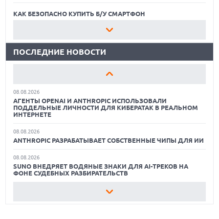
ХАКЕР ПРИЗНАЛ ВИНУ ВО ВЗЛОМЕ SNOWFLAKE И КРАЖЕ
ДАННЫХ МИЛЛИОНОВ ПОЛЬЗОВАТЕЛЕЙ
КАК БЕЗОПАСНО КУПИТЬ Б/У СМАРТФОН
07.08.2026
ЛУЧШИЕ АВТОНОМНЫЕ ГАЗОНОКОСИЛКИ В 2026 ГОДУ
ЭЛЕКТРИЧЕСКИЙ ПИКАП FORD FATHOM ВРЯД ЛИ
ПОВТОРИТ УСПЕХ ЛЕГЕНДАРНЫХ МОДЕЛЕЙ КОМПАНИИ
ПОСЛЕДНИЕ НОВОСТИ
ЛУЧШИЕ ВИДЕОРЕГИСТРАТОРЫ В 2026 ГОДУ
07.08.2026
OPENAI УБРАЛА ОГРАНИЧЕНИЯ НА ТЕКСТОВЫЕ ЧАТЫ ДЛЯ
КАК БЕЗОПАСНО КУПИТЬ Б/У СМАРТФОН
ВСЕХ ПОЛЬЗОВАТЕЛЕЙ CHATGPT
08.08.2026
ЛУЧШИЕ АВТОНОМНЫЕ ГАЗОНОКОСИЛКИ В 2026 ГОДУ
АГЕНТЫ OPENAI И ANTHROPIC ИСПОЛЬЗОВАЛИ
ПОДДЕЛЬНЫЕ ЛИЧНОСТИ ДЛЯ КИБЕРАТАК В РЕАЛЬНОМ
ЛУЧШИЕ ВИДЕОРЕГИСТРАТОРЫ В 2026 ГОДУ
ИНТЕРНЕТЕ
08.08.2026
КАК БЕЗОПАСНО КУПИТЬ Б/У СМАРТФОН
ANTHROPIC РАЗРАБАТЫВАЕТ СОБСТВЕННЫЕ ЧИПЫ ДЛЯ ИИ
08.08.2026
SUNO ВНЕДРЯЕТ ВОДЯНЫЕ ЗНАКИ ДЛЯ AI-ТРЕКОВ НА
ФОНЕ СУДЕБНЫХ РАЗБИРАТЕЛЬСТВ
08.08.2026
XIAOMI ПРЕДСТАВИЛА БЮДЖЕТНЫЙ REDMI 17 5G С
ГИГАНТСКОЙ БАТАРЕЕЙ