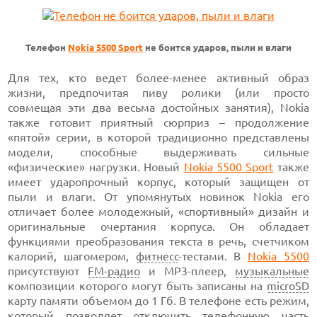
Телефон
Nokia 5500 Sport
не боится ударов, пыли и влаги
Для тех, кто ведет более-менее активный образ
жизни, предпочитая пиву ролики (или просто
совмещая эти два весьма достойных занятия), Nokia
также готовит приятный сюрприз – продолжение
«пятой» серии, в которой традиционно представлены
модели, способные выдерживать сильные
«физические» нагрузки. Новый
Nokia 5500 Sport
также
имеет ударопрочный корпус, который защищен от
пыли и влаги. От упомянутых новинок Nokia его
отличает более молодежный, «спортивный» дизайн и
оригинальные очертания корпуса. Он обладает
функциями преобразования текста в речь, счетчиком
калорий, шагомером,
фитнесс
-тестами. В
Nokia 5500
присутствуют
FM-радио
и MP3-плеер,
музыкальные
композиции которого могут быть записаны на
microSD
карту памяти объемом до 1 Гб. В телефоне есть режим,
который позволяет отключить телефонную часть