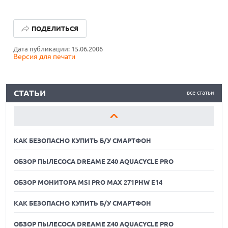
КАК БЕЗОПАСНО КУПИТЬ Б/У СМАРТФОН
ПОДЕЛИТЬСЯ
ОБЗОР ПЫЛЕСОСА DREAME Z40 AQUACYCLE PRO
Дата публикации: 15.06.2006
Версия для печати
ОБЗОР МОНИТОРА MSI PRO MAX 271PHW E14
КАК БЕЗОПАСНО КУПИТЬ Б/У СМАРТФОН
СТАТЬИ
все статьи
ОБЗОР ПЫЛЕСОСА DREAME Z40 AQUACYCLE PRO
ОБЗОР МОНИТОРА MSI PRO MAX 271PHW E14
КАК БЕЗОПАСНО КУПИТЬ Б/У СМАРТФОН
ОБЗОР ПЫЛЕСОСА DREAME Z40 AQUACYCLE PRO
ОБЗОР МОНИТОРА MSI PRO MAX 271PHW E14
КАК БЕЗОПАСНО КУПИТЬ Б/У СМАРТФОН
ОБЗОР ПЫЛЕСОСА DREAME Z40 AQUACYCLE PRO
05.08.2026