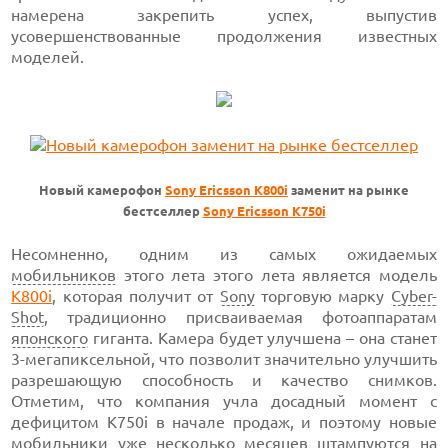
намерена закрепить успех, выпустив
усовершенствованные продолжения известных
моделей.
Новый камерофон
Sony Ericsson K800i
заменит на рынке
бестселлер
Sony Ericsson K750i
Несомненно, одним из самых ожидаемых
мобильников
этого лета этого лета является модель
K800i
, которая получит от
Sony
торговую марку
Cyber-
Shot
, традиционно присваиваемая фотоаппаратам
японского
гиганта. Камера будет улучшена – она станет
3-мегапиксельной, что позволит значительно улучшить
разрешающую способность и качество снимков.
Отметим, что компания учла досадный момент с
дефицитом K750i в начале продаж, и поэтому новые
мобильники уже несколько месяцев штампуются на