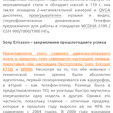
нержавеющей стали и обладает массой в 110 г, она
также оснащена 2-мегапиксельной камерой и
QVGA
дисплеем,
проигрывателем
музыки и видео,
стереофоническими динамиками. Телефон
предназначен для работы в стандартах
WCDMA
2100 /
GSM 900/1800/1900 МГц.
Sony Ericsson – закрепление прошлогоднего успеха
Представители этого славного шведско-японского
дуэта в прошлом году совершили настоящий прорыв,
представив два настоящих бестселлера
Sony Ericsson
K750i
и
W800i
. Несмотря на то, что обе новинки с
технической точки зрения были абсолютно
идентичны, первый позиционировался как
камерофон
,
а второй – как телефон-плеер. Разница была в
предустановленном ПО, но умельцы быстро научились
«перешивать» одну модель в другую. Однако это
частности, поскольку главное – отличные продажи,
которые в прошлом году выросли аж на 40% по
сравнению с 2004 годом. В 2006 году компания