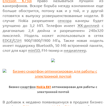
Ericsson K750i
право называться лучшим из
камерофонов. Вскоре борьба между компаниями еще
больше обострится, потому как и у той, и у другой
готовятся к выпуску усовершенствованные модели. В
случае Nokia разрешение
сенсора
камеры будет
улучшено до 3,2 МП. Телефон имеет
ЖК-дисплей
с
диагональю 2,4 дюйма и разрешением 240х320
пикселей. Модель может использоваться в сетях
EDGE/GSM
900/1800/1900 МГц. Также новая модель
имеет поддержку Bluetooth, 50 Мб встроенной памяти,
слот для карт
miniSD
, FM-тюнер и
медиаплеер
.
Бизнес-
смартфон
Nokia Е61
оптимизирован для работы с
электронной почтой
В добавок к недавно появившемуся в продаже бизнес-