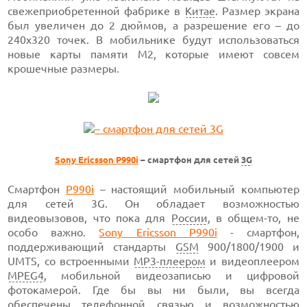
свежеприобретенной фабрике в
Китае
. Размер экрана
был увеличен до 2 дюймов, а разрешение его – до
240х320 точек. В мобильнике будут использоваться
новые карты памяти М2, которые имеют совсем
крошечные размеры.
Sony Ericsson P990i
– смартфон для сетей
3G
Смартфон
P990i
– настоящий мобильный компьютер
для сетей 3G. Он обладает возможностью
видеовызовов, что пока для
России
, в общем-то, не
особо важно.
Sony Ericsson P990i
- смартфон,
поддерживающий стандарты
GSM
900/1800/1900 и
UMTS, со встроенными
MP3-плеером
и видеоплеером
MPEG4
, мобильной видеозаписью и цифровой
фотокамерой. Где бы вы ни были, вы всегда
обеспечены телефонной связью и возможностью