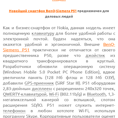
Новейший смартфон
BenQ-Siemens P51
предназначен для
деловых людей
Как и бизнес-смартфон от Nokia, данная модель имеет
полноценную
клавиатуру
для более удобной работы с
электронной почтой. Будем надеяться, что она
окажется удобной и эргономичной. Внешне
BenQ-
Siemens P51
практически не отличается от своего
предшественника P50, разве что
джойстик
из
квадратного трансформировался в круглый.
Разработчики обновили операционную систему
(Windows Mobile 5.0 Pocket PC Phone Edition), вдвое
увеличили память (128 Мб флэш и 128 Мб ОЗУ),
добавили
GPS-приемник
(SiRF Star III). P51 оборудован
2,83-дюймым
дисплеем
с разрешением 240x320 точек,
QWERTY-клавиатурой
,
Wi-Fi
(802.11b/g) и
Bluetooth
, 1,3-
мегапиксельной камерой со вспышкой, слотом
расширения SD/IO. P51 может служить интернет-
телефоном
в любом хотспоте Wi-Fi, используя
программу
Skype
. Корпоративные пользователи оценят