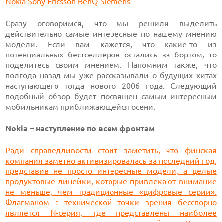
Nokia
Sony Ericsson
BenQ-Siemens
Сразу оговоримся, что мы решили выделить
действительно самые интересные по нашему мнению
модели. Если вам кажется, что какие-то из
потенциальных бестселлеров остались за бортом, то
поделитесь своим мнением. Напомним также, что
полгода назад мы уже рассказывали о будущих хитах
наступающего тогда нового 2006 года. Следующий
подобный обзор будет посвящен самым интересным
мобильникам приближающейся осени.
Nokia – наступление по всем фронтам
Ради справедливости стоит заметить, что финская
компания заметно активизировалась за последний год,
представив не просто интересные модели, а целые
продуктовые линейки, которые привлекают внимание
не меньше, чем традиционные «цифровые серии».
Флагманом с технической точки зрения бесспорно
является N-серия, где представлены наиболее