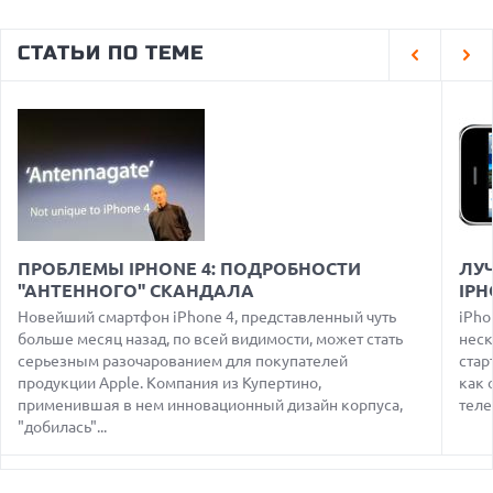
05.08.2026
США ГОТОВЯТСЯ ЗАПРЕТИТЬ ИМПОРТ КИТАЙСКИХ
СТАТЬИ ПО ТЕМЕ
ОПТИЧЕСКИХ ТРАНСИВЕРОВ
05.08.2026
ANTHROPIC ЗАКЛЮЧАЕТ СОГЛАШЕНИЕ НА $10 МЛРД С
ОБЛАЧНЫМ СТАРТАПОМ VOLTA
05.08.2026
ПРИБЫЛЬ SPACEX ОТ ИИ ПРЕВЫСИЛА ДОХОДЫ ОТ
КОСМИЧЕСКИХ ОПЕРАЦИЙ
05.08.2026
РЕКОРДНАЯ ВЫРУЧКА AMD ЗА СЧЕТ ДАТА-ЦЕНТРОВ
ПРОБЛЕМЫ IPHONE 4: ПОДРОБНОСТИ
ЛУ
КОМПЕНСИРУЕТ СПАД ИГРОВОГО СЕГМЕНТА
"АНТЕННОГО" СКАНДАЛА
IPH
05.08.2026
Новейший смартфон iPhone 4, представленный чуть
iPho
NOTHING ПРЕДСТАВИЛА НАУШНИКИ CMF CLIP PRO С
больше месяц назад, по всей видимости, может стать
неск
ПОДДЕРЖКОЙ LDAC И ЗАЩИТОЙ ОТ ВЛАГИ
серьезным разочарованием для покупателей
стар
продукции Apple. Компания из Купертино,
как 
05.08.2026
WISPR FLOW ПРЕДСТАВИЛА ИНСТРУМЕНТ ДЛЯ ЗАПИСИ
применившая в нем инновационный дизайн корпуса,
теле
ЗАМЕТОК С СОВЕЩАНИЙ В СТИЛЕ GRANOLA
"добилась"...
05.08.2026
ANDROID-ПРИЛОЖЕНИЯ МОГУТ ТАЙНО ПРОДАВАТЬ
МЕСТОПОЛОЖЕНИЕ РЕКЛАМОДАТЕЛЯМ