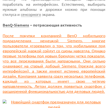
поработать на интерфейсом. Естественно, выбирать
нужные альбомы и дорожки можно при помощи
стилуса и
сенсорного
экрана.
BenQ-Siemens
– потрясающая активность
После покупки компанией BenQ мобильного
подразделения немецкой Siemens, многие
пользователи «горевали» о том, что мобильники под
европейской маркой сойдут со сцены навсегда. Однако
первые телефоны под новым брендом четко показали,
что все переживания были напрасными. Они сильно
смахивают на старый добрый Siemens (прежде всего
интерфейсом), а также имеют истинно европейский
дизайн. Компания заявила сразу несколько телефонов,
каждый из которых имеет свою четкую
направленность. Летом должен появиться смартфон с
расширенной функциональностью для деловых людей.