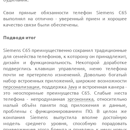
Свои прямые обязанности телефон Siemens С65
выполнял на отлично - уверенный прием и хорошее
качество связи были обеспечены.
Подводя итог
Siemens С65 преимущественно сохранил традиционные
для семейства телефонов, к которому он принадлежит,
дизайн и функциональность. Некоторой доработке
подверглись клавиши управления, меню телефона
почти не претерпело изменений. Довольно богатый
набор встроенных приложений, широкие возможности
персонализации
, поддержка
Java
и встроенная камера -
это неоспоримые преимущества С65. Слабые места
телефона - непродуманная
эргономика
, относительно
малый объём памяти под приложения и данные,
проблемы с функционированием ПО. В целом же
компания Siemens выпустила вполне достойную
модель среднего уровня, способную порадовать
приверженцев этого бренда и привлечь к нему новых