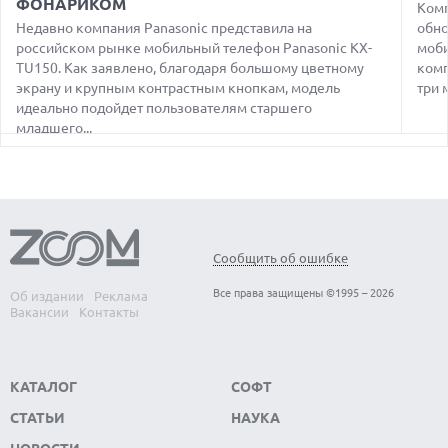
ФОНАРИКОМ
07.08.2026
Комп
ЭЛЕКТРИЧЕСКИЙ ПИКАП FORD FATHOM ВРЯД ЛИ
Недавно компания Panasonic представила на
обно
ПОВТОРИТ УСПЕХ ЛЕГЕНДАРНЫХ МОДЕЛЕЙ КОМПАНИИ
российском рынке мобильный телефон Panasonic KX-
моби
TU150. Как заявлено, благодаря большому цветному
комп
07.08.2026
OPENAI УБРАЛА ОГРАНИЧЕНИЯ НА ТЕКСТОВЫЕ ЧАТЫ ДЛЯ
экрану и крупным контрастным кнопкам, модель
три 
ВСЕХ ПОЛЬЗОВАТЕЛЕЙ CHATGPT
идеально подойдет пользователям старшего
младшего...
08.08.2026
АГЕНТЫ OPENAI И ANTHROPIC ИСПОЛЬЗОВАЛИ
ПОДДЕЛЬНЫЕ ЛИЧНОСТИ ДЛЯ КИБЕРАТАК В РЕАЛЬНОМ
ИНТЕРНЕТЕ
08.08.2026
ANTHROPIC РАЗРАБАТЫВАЕТ СОБСТВЕННЫЕ ЧИПЫ ДЛЯ ИИ
Сообщить об ошибке
08.08.2026
SUNO ВНЕДРЯЕТ ВОДЯНЫЕ ЗНАКИ ДЛЯ AI-ТРЕКОВ НА
Все права защищены ©1995 – 2026
Об издании
Реклама
ФОНЕ СУДЕБНЫХ РАЗБИРАТЕЛЬСТВ
Вакансии
Контакты
КАТАЛОГ
СОФТ
СТАТЬИ
НАУКА