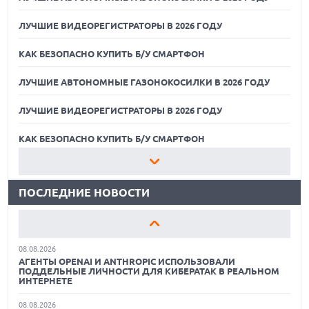
ЛУЧШИЕ ВИДЕОРЕГИСТРАТОРЫ В 2026 ГОДУ
КАК БЕЗОПАСНО КУПИТЬ Б/У СМАРТФОН
ЛУЧШИЕ АВТОНОМНЫЕ ГАЗОНОКОСИЛКИ В 2026 ГОДУ
ЛУЧШИЕ ВИДЕОРЕГИСТРАТОРЫ В 2026 ГОДУ
07.08.2026
ХАКЕР ПРИЗНАЛ ВИНУ ВО ВЗЛОМЕ SNOWFLAKE И КРАЖЕ
ДАННЫХ МИЛЛИОНОВ ПОЛЬЗОВАТЕЛЕЙ
КАК БЕЗОПАСНО КУПИТЬ Б/У СМАРТФОН
07.08.2026
ЛУЧШИЕ АВТОНОМНЫЕ ГАЗОНОКОСИЛКИ В 2026 ГОДУ
ЭЛЕКТРИЧЕСКИЙ ПИКАП FORD FATHOM ВРЯД ЛИ
ПОВТОРИТ УСПЕХ ЛЕГЕНДАРНЫХ МОДЕЛЕЙ КОМПАНИИ
ПОСЛЕДНИЕ НОВОСТИ
ЛУЧШИЕ ВИДЕОРЕГИСТРАТОРЫ В 2026 ГОДУ
07.08.2026
OPENAI УБРАЛА ОГРАНИЧЕНИЯ НА ТЕКСТОВЫЕ ЧАТЫ ДЛЯ
КАК БЕЗОПАСНО КУПИТЬ Б/У СМАРТФОН
ВСЕХ ПОЛЬЗОВАТЕЛЕЙ CHATGPT
08.08.2026
ЛУЧШИЕ АВТОНОМНЫЕ ГАЗОНОКОСИЛКИ В 2026 ГОДУ
АГЕНТЫ OPENAI И ANTHROPIC ИСПОЛЬЗОВАЛИ
ПОДДЕЛЬНЫЕ ЛИЧНОСТИ ДЛЯ КИБЕРАТАК В РЕАЛЬНОМ
ЛУЧШИЕ ВИДЕОРЕГИСТРАТОРЫ В 2026 ГОДУ
ИНТЕРНЕТЕ
08.08.2026
КАК БЕЗОПАСНО КУПИТЬ Б/У СМАРТФОН