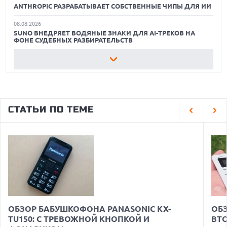
ANTHROPIC РАЗРАБАТЫВАЕТ СОБСТВЕННЫЕ ЧИПЫ ДЛЯ ИИ
08.08.2026
SUNO ВНЕДРЯЕТ ВОДЯНЫЕ ЗНАКИ ДЛЯ AI-ТРЕКОВ НА
ФОНЕ СУДЕБНЫХ РАЗБИРАТЕЛЬСТВ
08.08.2026
XIAOMI ПРЕДСТАВИЛА БЮДЖЕТНЫЙ REDMI 17 5G С
ГИГАНТСКОЙ БАТАРЕЕЙ
08.08.2026
GOOGLE MAPS ПРЕВРАЩАЕТСЯ В УМНОГО ПОМОЩНИКА С
СТАТЬИ ПО ТЕМЕ
ФУНКЦИЯМИ ЗАКАЗА И БРОНИРОВАНИЯ
08.08.2026
ДЕФИЦИТ ПАМЯТИ DRAM УГРОЖАЕТ СРОКАМ ВЫХОДА
IPHONE 18 PRO
07.08.2026
HUAWEI ПРЕДСТАВИЛА УЛЬТРАЛЕГКИЙ НОУТБУК
MATEBOOK PRO S С OLED-ЭКРАНОМ
07.08.2026
ХАКЕР ПРИЗНАЛ ВИНУ ВО ВЗЛОМЕ SNOWFLAKE И КРАЖЕ
ОБЗОР БАБУШКОФОНА PANASONIC KX-
ОБЗ
ДАННЫХ МИЛЛИОНОВ ПОЛЬЗОВАТЕЛЕЙ
TU150: С ТРЕВОЖНОЙ КНОПКОЙ И
ВТ