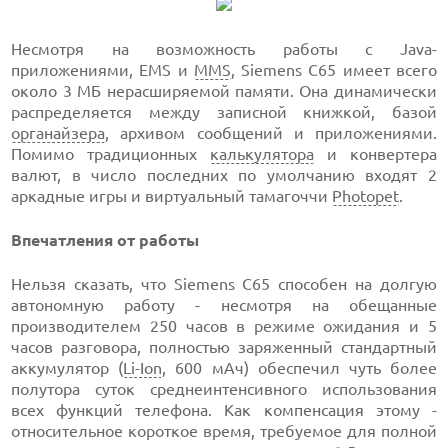
Несмотря на возможность работы с Java-
приложениями, EMS и
MMS
, Siemens С65 имеет всего
около 3 МБ нерасширяемой памяти. Она динамически
распределяется между записной книжкой, базой
органайзера
, архивом сообщений и приложениями.
Помимо традиционных
калькулятора
и конвертера
валют, в число последних по умолчанию входят 2
аркадные игры и виртуальный тамагоччи
Photopet
.
Впечатления от работы
Нельзя сказать, что Siemens С65 способен на долгую
автономную работу - несмотря на обещанные
производителем 250 часов в режиме ожидания и 5
часов разговора, полностью заряженный стандартный
аккумулятор (
Li-Ion
, 600 мАч) обеспечил чуть более
полутора суток среднеинтенсивного использования
всех функций телефона. Как компенсация этому -
относительное короткое время, требуемое для полной