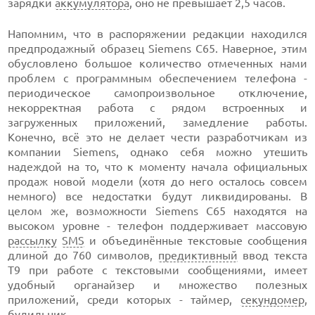
зарядки
аккумулятора
, оно не превышает 2,5 часов.
Напомним, что в распоряжении редакции находился
предпродажный образец Siemens С65. Наверное, этим
обусловлено большое количество отмеченных нами
проблем с программным обеспечением телефона -
периодическое самопроизвольное отключение,
некорректная работа с рядом встроенных и
загруженных приложений, замедление работы.
Конечно, всё это не делает чести разработчикам из
компании Siemens, однако себя можно утешить
надеждой на то, что к моменту начала официальных
продаж новой модели (хотя до него осталось совсем
немного) все недостатки будут ликвидированы. В
целом же, возможности Siemens С65 находятся на
высоком уровне - телефон поддерживает массовую
рассылку
SMS
и объединённые текстовые сообщения
длиной до 760 символов,
предиктивный
ввод текста
Т9 при работе с текстовыми сообщениями, имеет
удобный органайзер и множество полезных
приложений, среди которых - таймер,
секундомер
,
будильник.