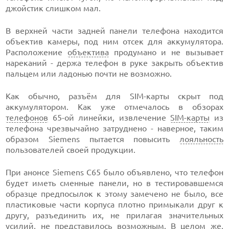
джойстик слишком мал.
В верхней части задней панели телефона находится
объектив камеры, под ним отсек для аккумулятора.
Расположение
объектива
продумано и не вызывает
нареканий - держа телефон в руке закрыть объектив
пальцем или ладонью почти не возможно.
Как обычно, разъём для SIM-карты скрыт под
аккумулятором. Как уже отмечалось в обзорах
телефонов
65-ой линейки, извлечение
SIM-карты
из
телефона чрезвычайно затруднено - наверное, таким
образом Siemens пытается повысить
лояльность
пользователей своей продукции.
При анонсе Siemens C65 было объявлено, что телефон
будет иметь сменные панели, но в тестировавшемся
образце предпосылок к этому замечено не было, все
пластиковые части корпуса плотно примыкали друг к
другу, разъединить их, не прилагая значительных
усилий, не представилось возможным. В целом же,