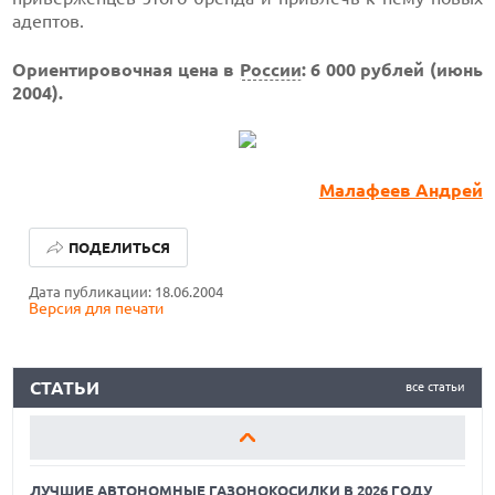
адептов.
Ориентировочная цена в
России
: 6 000 рублей (июнь
2004).
Малафеев Андрей
ЛУЧШИЕ АВТОНОМНЫЕ ГАЗОНОКОСИЛКИ В 2026 ГОДУ
ПОДЕЛИТЬСЯ
ЛУЧШИЕ ВИДЕОРЕГИСТРАТОРЫ В 2026 ГОДУ
Дата публикации: 18.06.2004
Версия для печати
КАК БЕЗОПАСНО КУПИТЬ Б/У СМАРТФОН
ЛУЧШИЕ АВТОНОМНЫЕ ГАЗОНОКОСИЛКИ В 2026 ГОДУ
СТАТЬИ
все статьи
ЛУЧШИЕ ВИДЕОРЕГИСТРАТОРЫ В 2026 ГОДУ
КАК БЕЗОПАСНО КУПИТЬ Б/У СМАРТФОН
ЛУЧШИЕ АВТОНОМНЫЕ ГАЗОНОКОСИЛКИ В 2026 ГОДУ