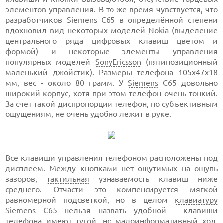
элементов управления. В то же время чувствуется, что
разработчиков Siemens С65 в определённой степени
вдохновил вид некоторых моделей
Nokia
(выделение
центрального ряда цифровых клавиш цветом и
формой) и некоторые элементы управления
популярных моделей
SonyEricsson
(пятипозиционный
маленький джойстик). Размеры телефона 105х47х18
мм, вес - около 80 грамм. У
Siemens
С65 довольно
широкий корпус, хотя при этом телефон очень
тонкий
.
За счет такой диспропорции телефон, по субъективным
ощущениям, не очень удобно лежит в руке.
Все клавиши управления телефоном расположены под
дисплеем. Между кнопками нет ощутимых на ощупь
зазоров,
тактильная
узнаваемость клавиш ниже
среднего. Отчасти это компенсируется мягкой
равномерной подсветкой, но в целом
клавиатуру
Siemens С65 нельзя назвать удобной - клавиши
телефона имеют тугой, но малоинформативный ход,