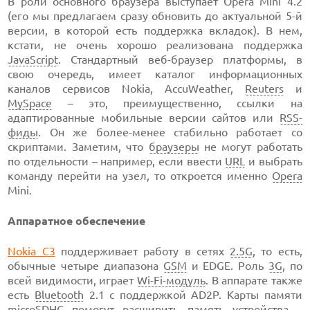
В роли основного браузера выступает Opera Mini 4.2
(его мы предлагаем сразу обновить до актуальной 5-й
версии, в которой есть поддержка вкладок). В нем,
кстати, не очень хорошо реализована поддержка
JavaScript
. Стандартный веб-браузер платформы, в
свою очередь, имеет каталог информационных
каналов сервисов Nokia, AccuWeather,
Reuters
и
MySpace
– это, преимущественно, ссылки на
адаптированные мобильные версии сайтов или
RSS-
фиды
. Он же более-менее стабильно работает со
скриптами. Заметим, что
браузеры
не могут работать
по отдельности – например, если ввести
URL
и выбрать
команду перейти на узел, то откроется именно
Opera
Mini.
Аппаратное обеспечение
Nokia C3
поддерживает работу в сетях
2.5G
, то есть,
обычные четыре диапазона
GSM
и EDGE. Роль
3G
, по
всей видимости, играет
Wi-Fi-модуль
. В аппарате также
есть
Bluetooth
2.1 с поддержкой AD2P. Карты памяти
microSDHC
помогут расширить память устройства –