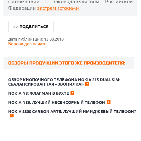
соответствии с законодательством Российской
Федерации
экстремистскими
ПОДЕЛИТЬСЯ
Дата публикации: 13.08.2010
Версия для печати
ОБЗОРЫ ПРОДУКЦИИ ЭТОГО ЖЕ ПРОИЗВОДИТЕЛЯ:
ОБЗОР КНОПОЧНОГО ТЕЛЕФОНА NOKIA 215 DUAL SIM:
СБАЛАНСИРОВАННАЯ «ЗВОНИЛКА»
NOKIA N8: ФЛАГМАН В БУХТЕ
ЛУЧШИЕ АВТОНОМНЫЕ ГАЗОНОКОСИЛКИ В 2026 ГОДУ
NOKIA N86: ЛУЧШИЙ НЕСЕНСОРНЫЙ ТЕЛЕФОН
NOKIA 8800 CARBON ARTE: ЛУЧШИЙ ИМИДЖЕВЫЙ ТЕЛЕФОН?
ЛУЧШИЕ ВИДЕОРЕГИСТРАТОРЫ В 2026 ГОДУ
КАК БЕЗОПАСНО КУПИТЬ Б/У СМАРТФОН
ЛУЧШИЕ АВТОНОМНЫЕ ГАЗОНОКОСИЛКИ В 2026 ГОДУ