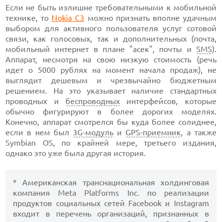
Если не быть излишне требовательными к мобильной
технике, то
Nokia C3
можно признать вполне удачным
выбором для активного пользователя услуг сотовой
связи, как голосовых, так и дополнительных (почта,
мобильный интернет в плане "асек", почты и
SMS
).
Аппарат, несмотря на свою низкую стоимость (речь
идет о 5000 рублях на момент начала продаж), не
выглядит дешевым и чрезвычайно бюджетным
решением. На это указывает наличие стандартных
проводных и
беспроводных
интерфейсов, которые
обычно фигурируют в более дорогих моделях.
Конечно, аппарат смотрелся бы куда более солиднее,
если в нем был
3G-модуль
и
GPS-приемник
, а также
Symbian OS, по крайней мере, третьего издания,
однако это уже была другая история.
* Американская транснациональная холдинговая
компания Meta Platforms Inc. по реализации
продуктов социальных сетей Facebook и Instagram
входит в перечень организаций, признанных в