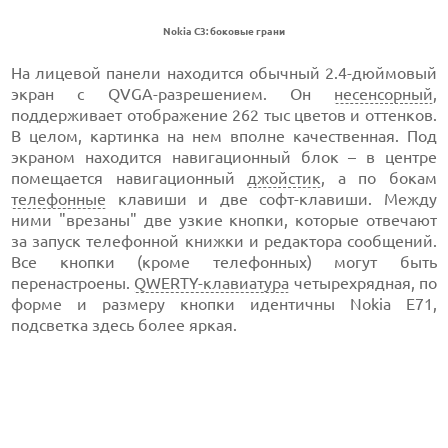
Nokia C3: боковые грани
На лицевой панели находится обычный 2.4-дюймовый
экран с QVGA-разрешением. Он
несенсорный
,
поддерживает отображение 262 тыс цветов и оттенков.
В целом, картинка на нем вполне качественная. Под
экраном находится навигационный блок – в центре
помещается навигационный
джойстик
, а по бокам
телефонные
клавиши и две софт-клавиши. Между
ними "врезаны" две узкие кнопки, которые отвечают
за запуск телефонной книжки и редактора сообщений.
Все кнопки (кроме телефонных) могут быть
перенастроены.
QWERTY-клавиатура
четырехрядная, по
форме и размеру кнопки идентичны Nokia E71,
подсветка здесь более яркая.