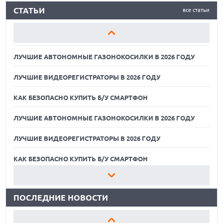
СТАТЬИ
все статьи
ЛУЧШИЕ ВИДЕОРЕГИСТРАТОРЫ В 2026 ГОДУ
КАК БЕЗОПАСНО КУПИТЬ Б/У СМАРТФОН
ЛУЧШИЕ АВТОНОМНЫЕ ГАЗОНОКОСИЛКИ В 2026 ГОДУ
ЛУЧШИЕ ВИДЕОРЕГИСТРАТОРЫ В 2026 ГОДУ
КАК БЕЗОПАСНО КУПИТЬ Б/У СМАРТФОН
ЛУЧШИЕ АВТОНОМНЫЕ ГАЗОНОКОСИЛКИ В 2026 ГОДУ
ЛУЧШИЕ ВИДЕОРЕГИСТРАТОРЫ В 2026 ГОДУ
07.08.2026
XENIUM ВЫПУСТИЛА КНОПОЧНЫЕ СМАРТФОНЫ С
ПОДДЕРЖКОЙ СЕТЕЙ 4G И ТЕХНОЛОГИЕЙ VOLTE
КАК БЕЗОПАСНО КУПИТЬ Б/У СМАРТФОН
07.08.2026
ЛУЧШИЕ АВТОНОМНЫЕ ГАЗОНОКОСИЛКИ В 2026 ГОДУ
ПРЕДСТАВЛЕНЫ НАУШНИКИ JBL С СЕНСОРНЫМ ЭКРАНОМ
НА КЕЙСЕ ДЛЯ УПРАВЛЕНИЯ МУЗЫКОЙ
ПОСЛЕДНИЕ НОВОСТИ
ЛУЧШИЕ ВИДЕОРЕГИСТРАТОРЫ В 2026 ГОДУ
07.08.2026
GOOGLE ПЕРЕИМЕНОВЫВАЕТ ФУНКЦИЮ ПОДСВЕТКИ
КАК БЕЗОПАСНО КУПИТЬ Б/У СМАРТФОН
КАМЕРЫ В СМАРТФОНАХ PIXEL 11 PRO