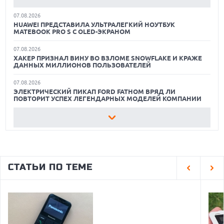
07.08.2026
ЛУЧШИЕ АВТОНОМНЫЕ ГАЗОНОКОСИЛКИ В 2026 ГОДУ
HUAWEI ПРЕДСТАВИЛА УЛЬТРАЛЕГКИЙ НОУТБУК
MATEBOOK PRO S С OLED-ЭКРАНОМ
ЛУЧШИЕ ВИДЕОРЕГИСТРАТОРЫ В 2026 ГОДУ
07.08.2026
ХАКЕР ПРИЗНАЛ ВИНУ ВО ВЗЛОМЕ SNOWFLAKE И КРАЖЕ
КАК БЕЗОПАСНО КУПИТЬ Б/У СМАРТФОН
ДАННЫХ МИЛЛИОНОВ ПОЛЬЗОВАТЕЛЕЙ
07.08.2026
ЭЛЕКТРИЧЕСКИЙ ПИКАП FORD FATHOM ВРЯД ЛИ
ПОВТОРИТ УСПЕХ ЛЕГЕНДАРНЫХ МОДЕЛЕЙ КОМПАНИИ
07.08.2026
OPENAI УБРАЛА ОГРАНИЧЕНИЯ НА ТЕКСТОВЫЕ ЧАТЫ ДЛЯ
ВСЕХ ПОЛЬЗОВАТЕЛЕЙ CHATGPT
07.08.2026
HONOR ПРЕДСТАВИТ ФЛАГМАНЫ WIN 2 С ОГРОМНОЙ
СТАТЬИ ПО ТЕМЕ
БАТАРЕЕЙ И ВСТРОЕННЫМ ВЕНТИЛЯТОРОМ
07.08.2026
ГЛОБАЛЬНЫЙ СПАД РЫНКА ПЛАНШЕТОВ В 2026 ГОДУ И
НЕОЖИДАННЫЙ РОСТ LENOVO
07.08.2026