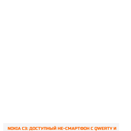
NOKIA C3: ДОСТУПНЫЙ НЕ-СМАРТФОН С QWERTY И