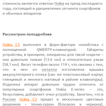
стоимость является ответом
Nokia
на тренд последнего
года, состоящий в удешевлении сегмента смартфонов
и обычных аппаратов.
Рассмотрим поподробнее
Nokia C3
выполнен в форм-факторе моноблока с
полноценной QWERTY-клавиатурой. Габариты
устройства, в принципе, ожидаемы для такой модели –
она довольно тонкая (13.6 мм) и относительно узкая
(58.1 мм). Весит телефон около 114 г, что связано с тем,
что в нем из
металла
изготовлена крышка
аккумуляторного отсека (сам же пластмассовый корпус
глянцевый и немного матовый в районе клавиатуры).
Издалека аппарат довольно трудно отличить от
популярных смартфонов Nokia E-series – это,
безусловно, добавляет очки устройству. Заметим, что в
Россию
Nokia C3
придет в нескольких цветовых
решениях – темно-сером (близком к черному),