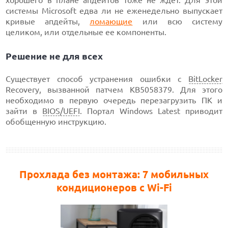
хорошего в плане апдейтов тоже не ждет. Для этой
системы Microsoft едва ли не еженедельно выпускает
кривые апдейты,
ломающие
или всю систему
целиком, или отдельные ее компоненты.
Решение не для всех
Существует способ устранения ошибки с
BitLocker
Recovery, вызванной патчем KB5058379. Для этого
необходимо в первую очередь перезагрузить ПК и
зайти в
BIOS/UEFI
. Портал Windows Latest приводит
обобщенную инструкцию.
Прохлада без монтажа: 7 мобильных
кондиционеров с Wi-Fi