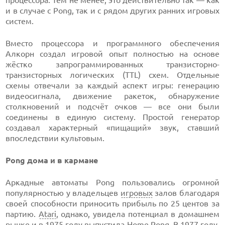
и в случае с Pong, так и с рядом других ранних игровых
систем.
Вместо процессора и программного обеспечения
Алкорн создал игровой опыт полностью на основе
жёстко запрограммированных транзисторно-
транзисторных логических (TTL) схем. Отдельные
схемы отвечали за каждый аспект игры: генерацию
видеосигнала, движение ракеток, обнаружение
столкновений и подсчёт очков — все они были
соединены в единую систему. Простой генератор
создавал характерный «пищащий» звук, ставший
впоследствии культовым.
Pong дома и в кармане
Аркадные автоматы Pong пользовались огромной
популярностью у владельцев
игровых
залов благодаря
своей способности приносить прибыль по 25 центов за
партию.
Atari
, однако, увидела потенциал в домашнем
рынке и в 1975 году выпустила Home Pong. В 1977 году,