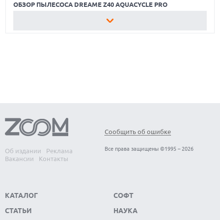
ОБЗОР ПЫЛЕСОСА DREAME Z40 AQUACYCLE PRO
ЛУЧШИЕ ВИДЕОРЕГИСТРАТОРЫ В 2026 ГОДУ
КАК БЕЗОПАСНО КУПИТЬ Б/У СМАРТФОН
ОБЗОР ПЫЛЕСОСА DREAME Z40 AQUACYCLE PRO
Сообщить об ошибке
Все права защищены ©1995 – 2026
Об издании
Реклама
Вакансии
Контакты
КАТАЛОГ
СОФТ
СТАТЬИ
НАУКА