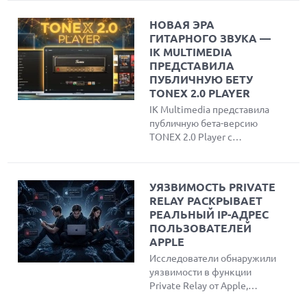
НОВАЯ ЭРА
ГИТАРНОГО ЗВУКА —
IK MULTIMEDIA
ПРЕДСТАВИЛА
ПУБЛИЧНУЮ БЕТУ
TONEX 2.0 PLAYER
IK Multimedia представила
публичную бета-версию
TONEX 2.0 Player с
обновленным
интерфейсом, умным
поиском и до 220 новыми
УЯЗВИМОСТЬ PRIVATE
AI-моделями тонов для
RELAY РАСКРЫВАЕТ
гитары и бас-гитары.
РЕАЛЬНЫЙ IP-АДРЕС
ПОЛЬЗОВАТЕЛЕЙ
APPLE
Исследователи обнаружили
уязвимости в функции
Private Relay от Apple,
позволяющие