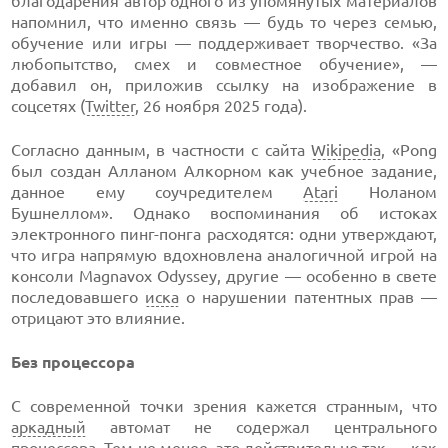
благодарения автор одного из упомянутых материалов
напомнил, что именно связь — будь то через семью,
обучение или игры — поддерживает творчество. «За
любопытство, смех и совместное обучение», —
добавил он, приложив ссылку на изображение в
соцсетях (
Twitter
, 26 ноября 2025 года).
Согласно данным, в частности с сайта
Wikipedia
, «Pong
был создан Алланом Алкорном как учебное задание,
данное ему соучредителем
Atari
Ноланом
Бушнеллом». Однако воспоминания об истоках
электронного пинг-понга расходятся: одни утверждают,
что игра напрямую вдохновлена аналогичной игрой на
консоли Magnavox Odyssey, другие — особенно в свете
последовавшего
иска
о нарушении патентных прав —
отрицают это влияние.
Без процессора
С современной точки зрения кажется странным, что
аркадный
автомат не содержал центрального
процессора. Тем не менее, это действительно так — как