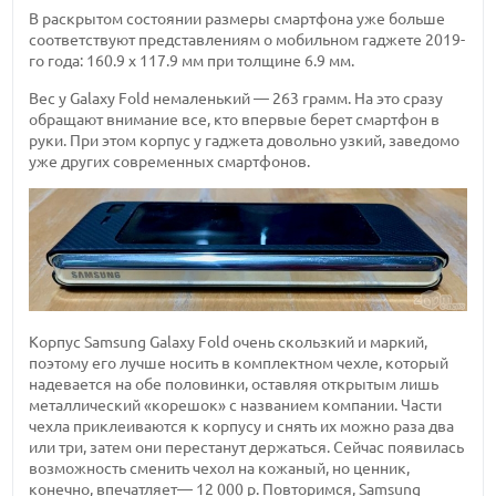
В раскрытом состоянии размеры смартфона уже больше
соответствуют представлениям о мобильном гаджете 2019-
го года: 160.9 x 117.9 мм при толщине 6.9 мм.
Вес у Galaxy Fold немаленький — 263 грамм. На это сразу
обращают внимание все, кто впервые берет смартфон в
руки. При этом корпус у гаджета довольно узкий, заведомо
уже других современных смартфонов.
Корпус Samsung Galaxy Fold очень скользкий и маркий,
поэтому его лучше носить в комплектном чехле, который
надевается на обе половинки, оставляя открытым лишь
металлический «корешок» с названием компании. Части
чехла приклеиваются к корпусу и снять их можно раза два
или три, затем они перестанут держаться. Сейчас появилась
возможность сменить чехол на кожаный, но ценник,
конечно, впечатляет— 12 000 р. Повторимся, Samsung