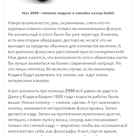
Max Z990 - топовая модель в линейке камер Kodak
Макро возможности, увы, ограничены, снять что-то
крупным планом можно только на минимальном фокусе.
Но желать ещё и этого было бы уже чересчур. Конечно,
есть некоторые аберрации, дисторсия, но всё это не
выходит за пределы обычных для компактов величин. А
вот диапазон фокусных расстояний просто гомерический!
Мне даже кажется, что возможности этого объектива могли
бы лучше выявиться на более современной матрице. Но
это лишь гипотеза. Во всяком случае, если инженеры
Кодака будут развивать эту линию, нас ждут очень
интересные камеры.
А вот шпионить при помощи
Z990
всё равно не удастся.
Даже у Кодака-Брауни 1888 года скорость работы была
выше. Нажал кнопку — снимок сделан. А тут: нажимаем
кнопку, начинается неторопливая фокусировка. Затем
делается кадр. Затем на протяжении мучительно долгих,
летящих, словно пули у виска, секунд, вам показывают
только что снятый кадр — вероятно, чтобы вы осознали всё
ничтожество себя, как фотографа. И вот, спустя время,