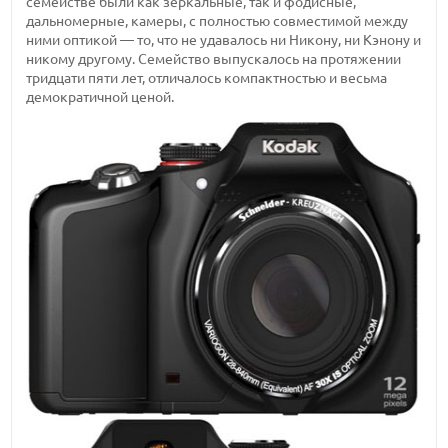
семействе были как зеркальные, так и фодисные,
дальномерные, камеры, с полностью совместимой между
ними оптикой — то, что не удавалось ни Никону, ни Кэнону и
никому другому. Семейство выпускалось на протяжении
тридцати пяти лет, отличалось компактностью и весьма
демократичной ценой.