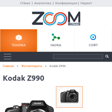
CNews
|
Аналитика
|
Конференции
|
Маркет
ТЕХНИКА
НАУКА
СОФТ
Главная
Фотоаппараты
Kodak Z990
Kodak Z990