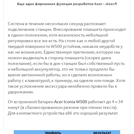
Еще одна фирменная функция разработки Acer - clear.fi
Система в течение нескольких секунд распознает
подключение станции. Фиксирование планшета происходит
в одном положении, хотя возможность небольшой
регулировки все же есть. На столе как и любой другой
твердой поверхности W500 устойчив, никаких неудобств у
нас не возникало. Единственную претензию, которую мы
можем выдвинуть в сторону планшета (скорее даже
пожелание), если бы в док-станции был собственный пусть
и небольшой аккумулятор, это не только продлило бы
время автономной работы, но и сделало возможным
работу с клавиатурой, к примеру, на одеяле или пледе. Хотя
такое усложнение аксессуара неизбежно привело бы к
удорожанию.
От встроенной батареи
Acer Iconia W500
работает до 4 ч 34
минут (в сбалансированном режиме при чтении текста).
Для компактного устройства x86 это хороший результат.
профиль
результат