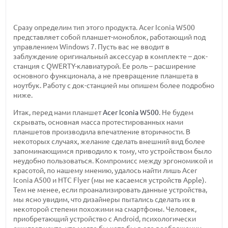
Сразу определим тип этого продукта. Acer Iconia W500
представляет собой планшет-моноблок, работающий под
управлением Windows 7. Пусть вас не вводит в
заблуждение оригинальный аксессуар в комплекте – док-
станция с QWERTY-клавиатурой. Ее роль – расширение
основного функционала, а не превращение планшета в
ноутбук. Работу с док-станцией мы опишем более подробно
ниже.
Итак, перед нами планшет
Acer Iconia W500
. Не будем
скрывать, основная масса протестированных нами
планшетов производила впечатление вторичности. В
некоторых случаях, желание сделать внешний вид более
запоминающимся приводило к тому, что устройством было
неудобно пользоваться. Компромисс между эргономикой и
красотой, по нашему мнению, удалось найти лишь Acer
Iconia A500 и HTC Flyer (мы не касаемся устройств Apple).
Тем не менее, если проанализировать данные устройства,
мы ясно увидим, что дизайнеры пытались сделать их в
некоторой степени похожими на смартфоны. Человек,
приобретающий устройство с Android, психологически