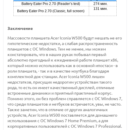
Battery Eater Pro 2.70 (Reader’s test)
274 мин.
131 мин.
Battery Eater Pro 2.70 (Classic, full screen)
Заключение
Массовости планшета Acer Iconia W500 будут мешать не его
гипотетические недостатки, а слабая распространенность
планшетов с ОС Windows. Тем не менее, мы можем
констатировать, что в наших руках побывал первый
абсолютно пригодный к ежедневной работе планшет x86,
который можно использовать как в основной ипостаси - в
роли планшета, - так и в качестве ноутбука благодаря
комплектной док-станции. Acer Iconia W500 лишен
недостатков, присущих недорогим устройствам такого
рода, то есть он имеет качественный дисплей, отличные
встроенные динамики и приятный практичный корпус.
Помимо этого, он без проблем справляется с ОС Windows 7,
что среди планшетов и нетбуков встречается, увы, не часто.
Также заметим, что в отличие от других аналогичных
устройств, Acer Iconia W500 поставляется для домашнего
использования с ОС Windows 7 Home Premium, а для
корпоративных пользователей с ОС Windows 7 Professional.