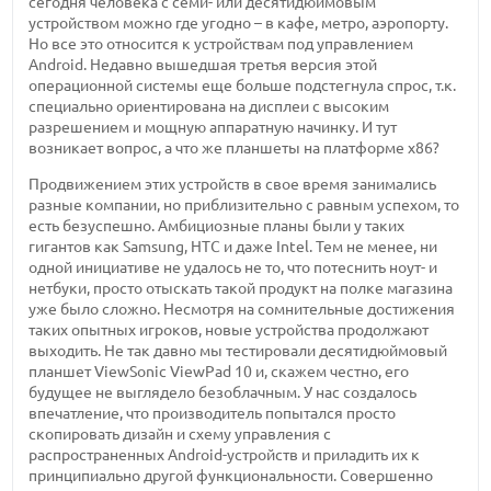
сегодня человека с семи- или десятидюймовым
устройством можно где угодно – в кафе, метро, аэропорту.
Но все это относится к устройствам под управлением
Android. Недавно вышедшая третья версия этой
операционной системы еще больше подстегнула спрос, т.к.
специально ориентирована на дисплеи с высоким
разрешением и мощную аппаратную начинку. И тут
возникает вопрос, а что же планшеты на платформе x86?
Продвижением этих устройств в свое время занимались
разные компании, но приблизительно с равным успехом, то
есть безуспешно. Амбициозные планы были у таких
гигантов как Samsung, HTC и даже Intel. Тем не менее, ни
одной инициативе не удалось не то, что потеснить ноут- и
нетбуки, просто отыскать такой продукт на полке магазина
уже было сложно. Несмотря на сомнительные достижения
таких опытных игроков, новые устройства продолжают
выходить. Не так давно мы тестировали десятидюймовый
планшет ViewSonic ViewPad 10 и, скажем честно, его
будущее не выглядело безоблачным. У нас создалось
впечатление, что производитель попытался просто
скопировать дизайн и схему управления с
распространенных Android-устройств и приладить их к
принципиально другой функциональности. Совершенно