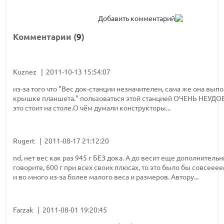
Добавить комментарий
Комментарии (
9
)
Kuznez | 2011-10-13 15:54:07
из-за того что "Вес док-станции незначителен, сама же она вып
крышке планшета." пользоваться этой станцией ОЧЕНЬ НЕУДОБ
это стоит на столе.О чём думали конструкторы...
Rugert | 2011-08-17 21:12:20
nd, нет вес как раз 945 г БЕЗ дока. А до весит еще дополнитель
говорите, 600 г при всех своих плюсах, то это было бы совсеееем
и во много из-за более малого веса и размеров. Автору...
Farzak | 2011-08-01 19:20:45