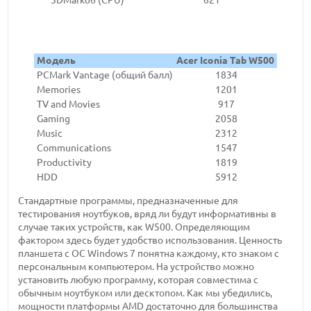
Модель
Acer Iconia Tab W500
PCMark Vantage (общий балл)
1834
Memories
1201
TV and Movies
917
Gaming
2058
Music
2312
Communications
1547
Productivity
1819
HDD
5912
Стандартные программы, предназначенные для
тестирования ноутбуков, вряд ли будут информативны в
случае таких устройств, как W500. Определяющим
фактором здесь будет удобство использования. Ценность
планшета с ОС Windows 7 понятна каждому, кто знаком с
персональным компьютером. На устройство можно
установить любую программу, которая совместима с
обычным ноутбуком или десктопом. Как мы убедились,
мощности платформы AMD достаточно для большинства