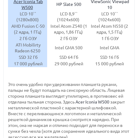
Acer Iconia Tab
ViewSonic Viewpad
HP Slate 500
W500
10
LCD 10``
LCD 8,9``
LCD 10``
(1280х800)
(1024х600)
(1024х600)
AMD Fusion C-50
Intel Atom Z540 (1
Intel Atom N550 (2
(2 ядра, 1 ГГц)
ядро, 1,86 ГГц)
ядра, 1,5 ГГц)
2 Гб ОЗУ
2 Гб ОЗУ
1 Гб ОЗУ
ATI Mobilirty
Intel GMA 500
Intel GMA
Radeon 6250
SSD 32 Гб
SSD 64 Гб
SSD 16 Гб
17 000 рублей
29 000 рублей
15 000 рублей
Это очень удобно при удерживании планшета руками,
пальцы не будут попадать на сенсорную область. Лицевая
сторона планшета выглядит утилитарно, в противовес ей
отделана тыльная сторона. Здесь
Acer Iconia W500
закрыт
металлической пластиной с характерной шлифовкой.
Вместе с переливающимся логотипом и металлической
решеткой динамиков крышка смотрится нарядно. При
этом, она не маркая и отлично подходит для переноски в
сумке без чехла (хотя для сохранения идеального вида этот
аксессуар все же желателен).