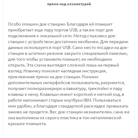
прямо над клавиатурой
Особо опишем док-станцию. Благодаря ей планшет
приобретает еще пару портов USB, а также порт для
подключения к локальной сети. Метод стыковки док-
станции с устройством достаточно необычен. Для передачи
данных используется порт USB. Само место посадки на док-
станции в штатном режиме закрыто специальной панелью,
для того чтобы установить планшет, ее необходимо
открыть. Эта схема выглядит сложной лишь на первый
взгляд. Новичку поможет наглядная инструкция,
приклеенная прямо на док-станции. Помимо
дополнительных интерфейсов пользователь, разумеется,
получает полноразмерную клавиатуру, трекпойнт и пару
клавиш к нему. Клавиши имеют короткий и мягкий ход, в
работе напоминают старые ноутбуки IBM. Пользоваться
ими удобно, а благодаря стандартной раскладке привыкать
заново не придется. Вес док-станции незначителен, сама же
она выполнена из серого пластика в тон металлической
крышке планшета.