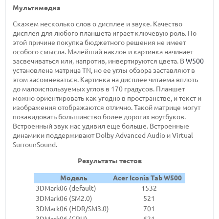
Мультимедиа
Скажем несколько слов о дисплее и звуке. Качество
дисплея для любого планшета играет ключевую роль. По
этой причине покупка бюджетного решения не имеет
особого смысла. Малейший наклон и картинка начинает
засвечиваться или, напротив, инвертируются цвета. В
W500
установлена матрица TN, но ее углы обзора заставляют в
этом засомневаться. Картинка на дисплее читаема вплоть
до малоиспользуемых углов в 170 градусов. Планшет
можно ориентировать как угодно в пространстве, и текст и
изображения отображаются отлично. Такой матрице могут
позавидовать большинство более дорогих ноутбуков.
Встроенный звук нас удивил еще больше. Встроенные
динамики поддерживают Dolby Advanced Audio и Virtual
SurrounSound.
Результаты тестов
Модель
Acer Iconia Tab W500
3DMark06 (default)
1532
3DMark06 (SM2.0)
521
3DMark06 (HDR/SM3.0)
701
3DMark06 (CPU)
621