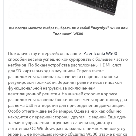
Вы всегда можете выбрать, брать ли с собой "ноутбук" W500 или
"планшет" W500
По количеству интерфейсов планшет
Acer Iconia W500
способен весьма успешно конкурировать с большей частью
нетбуков. По бокам устройства расположены HDMI, слот
для SD-карт и выход на наушники. Справа также
расположены клавиша включения и спаренная кнопка
регулировки громкости. Верхняя грань не несет никакой
функциональной нагрузки, за исключением
вентиляционной решетки. На нижней стороне корпуса
расположены клавиша блокировки смены ориентации, два
разъема USB и отверстия для присоединения док-станции.
Особо отметим две веб-камеры. Одна из них как обычно
находится с передней стороны, другая – с задней. Еще один
элемент управления – крупная клавиша-индикатор с
логотипом ОС Windows расположена в нижнем левом углу
экрана. С ее помощью можно «будить» W500, эта же кнопка