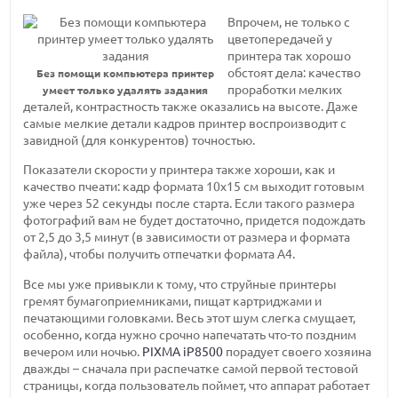
Впрочем, не только с
цветопередачей у
принтера так хорошо
обстоят дела: качество
Без помощи компьютера принтер
проработки мелких
умеет только удалять задания
деталей, контрастность также оказались на высоте. Даже
самые мелкие детали кадров принтер воспроизводит с
завидной (для конкурентов) точностью.
Показатели скорости у принтера также хороши, как и
качество пчеати: кадр формата 10х15 см выходит готовым
уже через 52 секунды после старта. Если такого размера
фотографий вам не будет достаточно, придется подождать
от 2,5 до 3,5 минут (в зависимости от размера и формата
файла), чтобы получить отпечатки формата А4.
Все мы уже привыкли к тому, что струйные принтеры
гремят бумагоприемниками, пищат картриджами и
печатающими головками. Весь этот шум слегка смущает,
особенно, когда нужно срочно напечатать что-то поздним
вечером или ночью.
PIXMA iP8500
порадует своего хозяина
дважды – сначала при распечатке самой первой тестовой
страницы, когда пользователь поймет, что аппарат работает