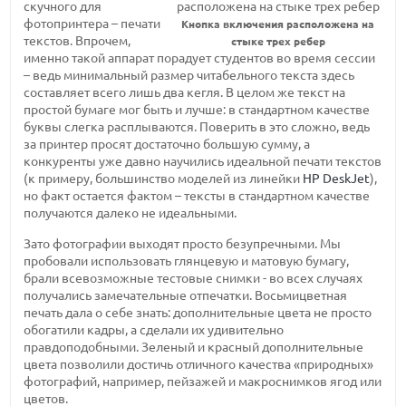
скучного для
фотопринтера – печати
Кнопка включения расположена на
текстов. Впрочем,
стыке трех ребер
именно такой аппарат порадует студентов во время сессии
– ведь минимальный размер читабельного текста здесь
составляет всего лишь два кегля. В целом же текст на
простой бумаге мог быть и лучше: в стандартном качестве
буквы слегка расплываются. Поверить в это сложно, ведь
за принтер просят достаточно большую сумму, а
конкуренты уже давно научились идеальной печати текстов
(к примеру, большинство моделей из линейки
HP DeskJet
),
но факт остается фактом – тексты в стандартном качестве
получаются далеко не идеальными.
Зато фотографии выходят просто безупречными. Мы
пробовали использовать глянцевую и матовую бумагу,
брали всевозможные тестовые снимки - во всех случаях
получались замечательные отпечатки. Восьмицветная
печать дала о себе знать: дополнительные цвета не просто
обогатили кадры, а сделали их удивительно
правдоподобными. Зеленый и красный дополнительные
цвета позволили достичь отличного качества «природных»
фотографий, например, пейзажей и макроснимков ягод или
цветов.