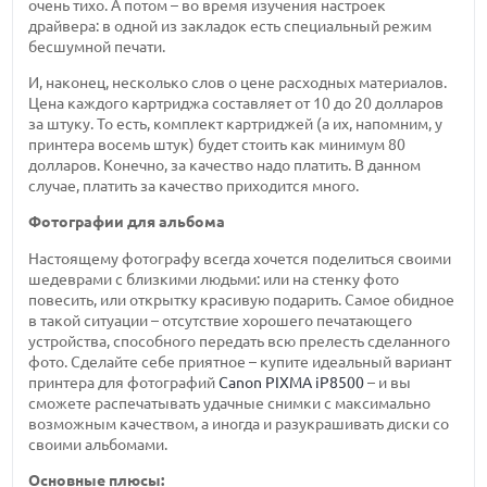
очень тихо. А потом – во время изучения настроек
драйвера: в одной из закладок есть специальный режим
бесшумной печати.
И, наконец, несколько слов о цене расходных материалов.
Цена каждого картриджа составляет от 10 до 20 долларов
за штуку. То есть, комплект картриджей (а их, напомним, у
принтера восемь штук) будет стоить как минимум 80
долларов. Конечно, за качество надо платить. В данном
случае, платить за качество приходится много.
Фотографии для альбома
Настоящему фотографу всегда хочется поделиться своими
шедеврами с близкими людьми: или на стенку фото
повесить, или открытку красивую подарить. Самое обидное
в такой ситуации – отсутствие хорошего печатающего
устройства, способного передать всю прелесть сделанного
фото. Сделайте себе приятное – купите идеальный вариант
принтера для фотографий
Canon PIXMA iP8500
– и вы
сможете распечатывать удачные снимки с максимально
возможным качеством, а иногда и разукрашивать диски со
своими альбомами.
Основные плюсы: