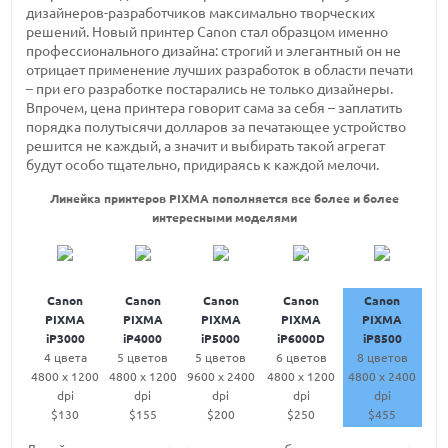
дизайнеров-разработчиков максимально творческих
решений. Новый принтер Canon стал образцом именно
профессионального дизайна: строгий и элегантный он не
отрицает применение лучших разработок в области печати
– при его разработке постарались не только дизайнеры.
Впрочем, цена принтера говорит сама за себя – заплатить
порядка полутысячи долларов за печатающее устройство
решится не каждый, а значит и выбирать такой агрегат
будут особо тщательно, придираясь к каждой мелочи.
Линейка принтеров PIXMA пополняется все более и более
интересными моделями
Canon
Canon
Canon
Canon
Canon
PIXMA
PIXMA
PIXMA
PIXMA
PIXMA
iP3000
iP4000
iP5000
iP6000D
iP8500
4 цвета
5 цветов
5 цветов
6 цветов
8 цветов
4800 x 1200
4800 x 1200
9600 x 2400
4800 x 1200
4800 x 2400
dpi
dpi
dpi
dpi
dpi
$130
$155
$200
$250
$455