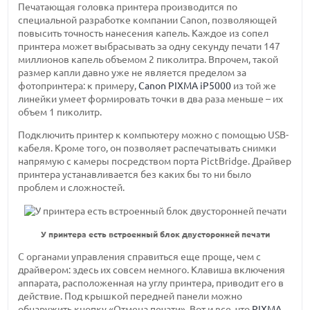
Печатающая головка принтера производится по
специальной разработке компании Canon, позволяющей
повысить точность нанесения капель. Каждое из сопел
принтера может выбрасывать за одну секунду печати 147
миллионов капель объемом 2 пиколитра. Впрочем, такой
размер капли давно уже не является пределом за
фотопринтера: к примеру,
Canon PIXMA iP5000
из той же
линейки умеет формировать точки в два раза меньше – их
объем 1 пиколитр.
Подключить принтер к компьютеру можно с помощью USB-
кабеля. Кроме того, он позволяет распечатывать снимки
напрямую с камеры посредством порта PictBridge. Драйвер
принтера устанавливается без каких бы то ни было
проблем и сложностей.
У принтера есть встроенный блок двусторонней печати
С органами управления справиться еще проще, чем с
драйвером: здесь их совсем немного. Клавиша включения
аппарата, расположенная на углу принтера, приводит его в
действие. Под крышкой передней панели можно
обнаружить кнопку «Отмена печати». Вот и все, что
PIXMA