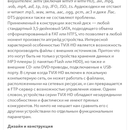
внушителен: .wmv (включая wmv9 и wmv-HD), .avi, .mpg,
.vob, .mp4, .asf, .tp, .trp, .IFO, .ISO, .ts. Аудиокодеки не отстают
и читают .mp3, .wav, .wma, .aac, .ogg, .pcm, .ac3 и даже .flac.
DTS-дорожки также не составляют проблемы.
Применяемый в конструкции жесткий диск — любой
стандартный 3,5-дюймовый SATA, подходящего объема
отформатированный в FAT или NTFS, что позволяет в любой
момент произвести апгрейд устройства. Интересной
характерной особенностью TViX-HD является возможность
воспроизводить файлы с внешних источников. Притом что
это могут быть не только устройства хранения данных и
MP3-плееры (с памятью Flash или HDD), но также и
внешние CD- или DVD-приводы, подключаемые к USB-
порту. В случае когда TViX-HD включен в локальную
компьютерную сеть, он может работать с файлами,
расположенными на сетевых ресурсах, и сам превращается
в FTP-сервер с возможностью управления извне. Одним
словом, устройства серии TViX-HD обладают незаурядными
способностями и фактически не имеют прямых
конкурентов. Но ничто не мешает нам сравнить его с
другими устройствами по отдельным функциональным
параметрам.
Дизайн и конструкция