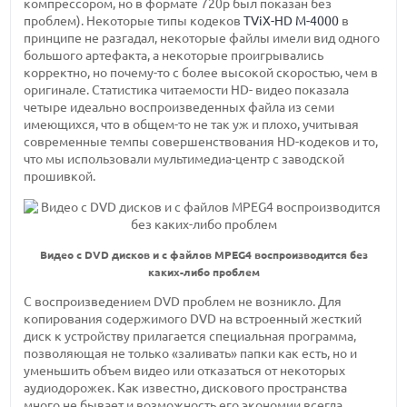
компрессором, но в формате 720р был показан без
проблем). Некоторые типы кодеков
TViX-HD M-4000
в
принципе не разгадал, некоторые файлы имели вид одного
большого артефакта, а некоторые проигрывались
корректно, но почему-то с более высокой скоростью, чем в
оригинале. Статистика читаемости HD- видео показала
четыре идеально воспроизведенных файла из семи
имеющихся, что в общем-то не так уж и плохо, учитывая
современные темпы совершенствования HD-кодеков и то,
что мы использовали мультимедиа-центр с заводской
прошивкой.
Видео с DVD дисков и с файлов MPEG4 воспроизводится без
каких-либо проблем
С воспроизведением DVD проблем не возникло. Для
копирования содержимого DVD на встроенный жесткий
диск к устройству прилагается специальная программа,
позволяющая не только «заливать» папки как есть, но и
уменьшить объем видео или отказаться от некоторых
аудиодорожек. Как известно, дискового пространства
много не бывает и возможность его экономии всегда