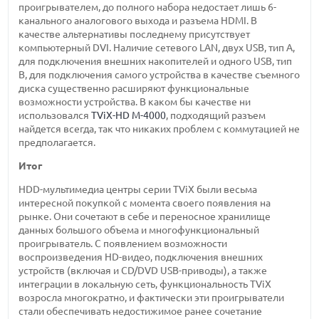
проигрывателем, до полного набора недостает лишь 6-
канального аналогового выхода и разъема HDMI. В
качестве альтернативы последнему присутствует
компьютерный DVI. Наличие сетевого LAN, двух USB, тип А,
для подключения внешних накопителей и одного USB, тип
В, для подключения самого устройства в качестве съемного
диска существенно расширяют функциональные
возможности устройства. В каком бы качестве ни
использовался
TViX-HD M-4000
, подходящий разъем
найдется всегда, так что никаких проблем с коммутацией не
предполагается.
Итог
HDD-мультимедиа центры серии TViX были весьма
интересной покупкой с момента своего появления на
рынке. Они сочетают в себе и переносное хранилище
данных большого объема и многофункциональный
проигрыватель. С появлением возможности
воспроизведения HD-видео, подключения внешних
устройств (включая и CD/DVD USB-приводы), а также
интеграции в локальную сеть, функциональность TViX
возросла многократно, и фактически эти проигрыватели
стали обеспечивать недостижимое ранее сочетание