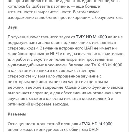
воспроизводились вполне адекватно. Единственное, чего
хотелось бы добавить картинке, — еще больше
жизненности и выразительности. В этом случае
изображение стало бы не просто хорошим, а безупречным.
Звук
Получение качественного звука от
TViX-HD M-4000
явно не
подразумевает аналоговое подключение к имеющимся
стереовыходам. Звучание встроенного ЦАП не имеет ни
малейших признаков Hi-Fi и предназначено исключительно
для работы с акустикой телевизора или простенькими
мультимедийными колонками. Включение TViX-HD M-4000
в качестве источника в высококачественную
стереосистему выявило упрощенное звучание с
некоторым дефицитом низких частот и акцентом на
верхних и верхней середине. Однако свою функцию выход
выполняет исправно, а для обеспечения многоканального
звучания высокого качества имеются коаксиальный и
оптический цифровые выходы.
Разъемы
Оснащенность коннектной площадки
TViX-HD M-4000
вполне может конкурировать с обычным DVD-