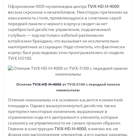
Оформление HDD-мультимедиа центра
TViX-HD M-4000
весьма скромное и незатейливое. Некоторую претензию на
изысканность стиля, проявляющуюся в сочетании серой
передней панели и черного корпуса сводит на нет
серебристый джойстик управления, подсвеченный
голубым — ход настолько избитый различными
китайскими брендами, что вызывает он исключительно
малоприятные ассоциации. Надо отметить, что фактически
корпус был унаследован этим проигрывателем от модели
TViX М3100.
Отличия
TViX-HD M-4000
от TViX-3100 с передней панели
минимальны
Отличия минимальны и в основном касаются коннектной
площадки. Однако вышеупомянутый джойстик также
претерпел некоторые изменения, выраженные в
ограничении хода его центрального элемента, которые
сказались на управляемости не самым лучшим образом.
Главное в конструкции
TViX-HD M-4000
, конечно же, не
форма или расположение элементов, а его малые размеры.