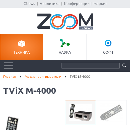
CNews
|
Аналитика
|
Конференции
|
Маркет
ТЕХНИКА
НАУКА
СОФТ
Главная
Медиапроигрыватели
TViX M-4000
TViX M-4000