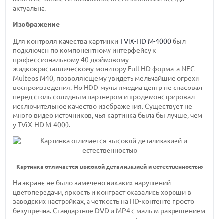
актуальна.
Изображение
Для контроля качества картинки
TViX-HD M-4000
был
подключен по компонентному интерфейсу к
профессиональному 40-дюймовому
жидкокристаллическому монитору Full HD формата NEC
Multeos M40, позволяющему увидеть мельчайшие огрехи
воспроизведения. Но HDD-мультимедиа центр не спасовал
перед столь солидным партнером и продемонстрировал
исключительное качество изображения. Существует не
много видео источников, чья картинка была бы лучше, чем
у TViX-HD M-4000.
Картинка отличается высокой детализазией и естественностью
На экране не было замечено никаких нарушений
цветопередачи, яркость и контраст оказались хороши в
заводских настройках, а четкость на HD-контенте просто
безупречна. Стандартное DVD и МР4 с малым разрешением