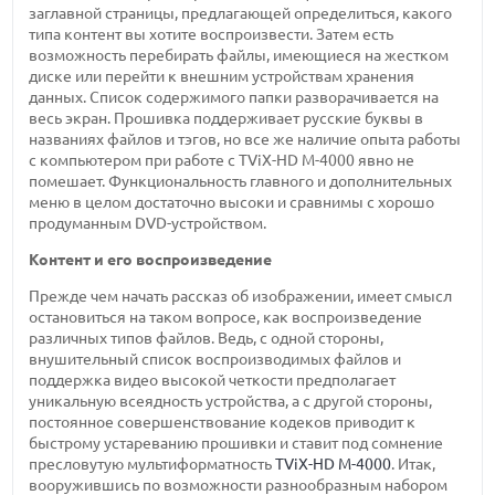
заглавной страницы, предлагающей определиться, какого
типа контент вы хотите воспроизвести. Затем есть
возможность перебирать файлы, имеющиеся на жестком
диске или перейти к внешним устройствам хранения
данных. Список содержимого папки разворачивается на
весь экран. Прошивка поддерживает русские буквы в
названиях файлов и тэгов, но все же наличие опыта работы
с компьютером при работе с TViX-HD M-4000 явно не
помешает. Функциональность главного и дополнительных
меню в целом достаточно высоки и сравнимы с хорошо
продуманным DVD-устройством.
Контент и его воспроизведение
Прежде чем начать рассказ об изображении, имеет смысл
остановиться на таком вопросе, как воспроизведение
различных типов файлов. Ведь, с одной стороны,
внушительный список воспроизводимых файлов и
поддержка видео высокой четкости предполагает
уникальную всеядность устройства, а с другой стороны,
постоянное совершенствование кодеков приводит к
быстрому устареванию прошивки и ставит под сомнение
пресловутую мультиформатность
TViX-HD M-4000
. Итак,
вооружившись по возможности разнообразным набором