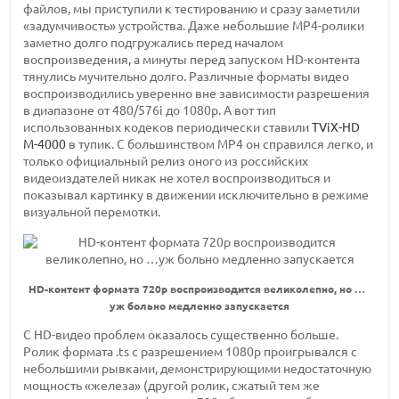
файлов, мы приступили к тестированию и сразу заметили
«задумчивость» устройства. Даже небольшие MP4-ролики
заметно долго подгружались перед началом
воспроизведения, а минуты перед запуском HD-контента
тянулись мучительно долго. Различные форматы видео
воспроизводились уверенно вне зависимости разрешения
в диапазоне от 480/576i до 1080р. А вот тип
использованных кодеков периодически ставили
TViX-HD
M-4000
в тупик. С большинством MP4 он справился легко, и
только официальный релиз оного из российских
видеоиздателей никак не хотел воспроизводиться и
показывал картинку в движении исключительно в режиме
визуальной перемотки.
HD-контент формата 720р воспроизводится великолепно, но …
уж больно медленно запускается
С HD-видео проблем оказалось существенно больше.
Ролик формата .ts с разрешением 1080р проигрывался с
небольшими рывками, демонстрирующими недостаточную
мощность «железа» (другой ролик, сжатый тем же