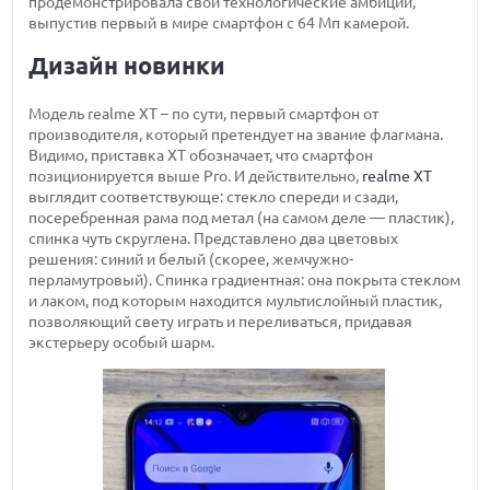
продемонстрировала свои технологические амбиции,
выпустив первый в мире смартфон с 64 Мп камерой.
Дизайн новинки
Модель realme XT – по сути, первый смартфон от
производителя, который претендует на звание флагмана.
Видимо, приставка XT обозначает, что смартфон
позиционируется выше Pro. И действительно,
realme XT
выглядит соответствующе: стекло спереди и сзади,
посеребренная рама под метал (на самом деле — пластик),
спинка чуть скруглена. Представлено два цветовых
решения: синий и белый (скорее, жемчужно-
перламутровый). Спинка градиентная: она покрыта стеклом
и лаком, под которым находится мультислойный пластик,
позволяющий свету играть и переливаться, придавая
экстерьеру особый шарм.