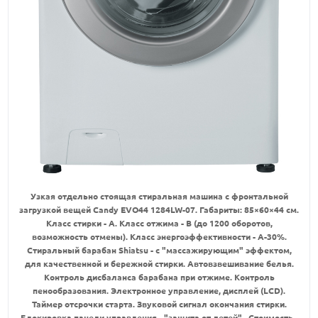
Узкая отдельно стоящая стиральная машина с фронтальной
загрузкой вещей Candy EVO44 1284LW-07. Габариты: 85×60×44 см.
Класс стирки - А. Класс отжима - В (до 1200 оборотов,
возможность отмены). Класс энергоэффективности - А-30%.
Стиральный барабан Shiatsu - с "массажирующим" эффектом,
для качественной и бережной стирки. Автовзвешивание белья.
Контроль дисбаланса барабана при отжиме. Контроль
пенообразования. Электронное управление, дисплей (LCD).
Таймер отсрочки старта. Звуковой сигнал окончания стирки.
Блокировка панели управления - "защита от детей". Стоимость -