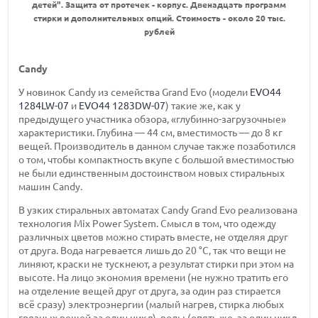
детей". Защита от протечек - корпус. Двенадцать программ
стирки и дополнительных опций. Стоимость - около 20 тыс.
рублей
Candy
У новинок Candy из семейства Grand Evo (модели
EVO44
1284LW-07
и
EVO44 1283DW-07
) такие же, как у
предыдущего участника обзора, «глубинно-загрузочные»
характеристики. Глубина — 44 см, вместимость — до 8 кг
вещей. Производитель в данном случае также позаботился
о том, чтобы компактность вкупе с большой вместимостью
не были единственным достоинством новых стиральных
машин Candy.
В узких стиральных автоматах Candy Grand Evo реализована
технология Mix Power System. Смысл в том, что одежду
различных цветов можно стирать вместе, не отделяя друг
от друга. Вода нагревается лишь до 20 °С, так что вещи не
линяют, краски не тускнеют, а результат стирки при этом на
высоте. На лицо экономия времени (не нужно тратить его
на отделение вещей друг от друга, за один раз стирается
всё сразу) электроэнергии (малый нагрев, стирка любых