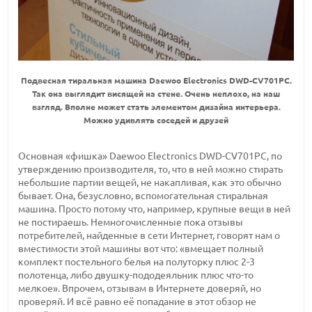
Подвесная тиральная машина Daewoo Electronics DWD-CV701PC.
Так она выглядит висящей на стене. Очень неплохо, на наш
взгляд. Вполне может стать элементом дизайна интерьера.
Можно удивлять соседей и друзей
Основная «фишка» Daewoo Electronics DWD-CV701PC, по
утверждению производителя, то, что в ней можно стирать
небольшие партии вещей, не накапливая, как это обычно
бывает. Она, безусловно, вспомогательная стиральная
машина. Просто потому что, например, крупные вещи в ней
не постираешь. Немногочисленные пока отзывы
потребителей, найденные в сети Интернет, говорят нам о
вместимости этой машины вот что: «вмещает полный
комплект постельного белья на полуторку плюс 2-3
полотенца, либо двушку-пододеяльник плюс что-то
мелкое». Впрочем, отзывам в Интернете доверяй, но
проверяй. И всё равно её попадание в этот обзор не