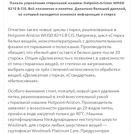
Панель управления стиральной машины Hotpoint-Ariston WMSD
8215 B CIS. Всё лаконично и понятно. Довольно большой дисплей,
на который выводится основная информация о стирке
Отметим также новые циклы стирки, реализованные в
Hotpoint-Ariston WMSD 8215 B CIS. Например, цикл «Стирка
белых вещей», низкотемпературный, с дополнительными
фазами отстирывания и полоскания. Производитель
обещает, что «белый цвет остается белым даже после 20
стирок». Опция «Деликатность+» позволяет, в зависимости
от типа стираемых вещей, от степени их загрязнения,
выбрать одну их трёх степеней интенсивности обработки
вещей: «Деликатная стирка», «Стандартная»,
«Интенсивная».
Особого внимания стоит, пожалуй, новый цикл удаления
пятен, реализованный в этой вместительной узкой
стиральной машине Hotpoint-Ariston. Производитель
заявляет о возможности удаления до 20 видов пятен,
причём в воде нагретой только до 40°С. Машина
сертифицирована Международным институтом шерсти
Woolmark. для стирки любых шерстяных вещей —
сертификат Woolmark Platinum Care. Предусмотрен