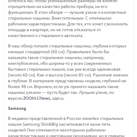
хотелось бы, чтобы уменьшенные размеры не влияли
отрицательно на качество работы прибора, на его
функционал. В этом обзоре — лучшие узкие и компактные
стиральные машины. Вместительные. С отличными
рабочими характеристиками. Для тех, кто хочет сэкономить
площадь в квартире, но не готов отказаться от
качественного стирального автомата.
В наш обзор попали стиральные машины, глубина которых
меньше стандартной (60 см). Правильнее было бы
называть такие стиральные машины, например,
«неглубокими», ибо ширина-то у всех современных
бытовых стиральных машин, как раз всегда одинаковая
(около 60 см). Как и высота (около 85 см). Различия именно
в глубине. В материале представлены модели, глубиной не
более 48 см. Впрочем, если уж принято называть такие
машины узкими — пусть будет так. Лучшие узкие, по
версии
ZOOM.CNews
, здесь.
Samsung
В недавно представленной в России линейке стиральных
машин Samsung Slim&Big насчитывается ныне пять
моделей Они отличаются некоторыми рабочими
характеристиками и цветовыми решениями, но в главном