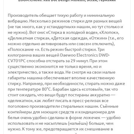
Производитель обещает тихую работу и минимальную
вибрацию. Несколько режимов стирки для разных вещей
(не так много, как у «стандартных» машин, но тут столько и
не нужно). Вот они: «Стирка в холодной воде», «Хлопок»,
«Деликатная стирка», «Детская одежда», «Отжим» (т.е., его
можно отдельно активировать или совсем отключить),
«Полоскание +». Есть режим быстрой стирки. Три
килограмма ваших вещей Daewoo Electronics DWD-
CV701PC способна отстирать за 29 минут. При этом
существенно экономится не только время, но и
электричество, а также вода. Не смотря на свои малые
габариты машина обеспечивает вполне качественную
стирку. Например, при необходимости, стирать можно даже
при температуре 80°С. Барабан здесь «сотовый», так что
стоит ожидать, что вещи будут постираны аккуратно —
«деликатно», как любят писать в пресс-релизах все
поголовно производители стиральных машин. Съёмные
контейнеры для моющих средств и кондиционера для
белья очень удобно сделаны в форме ложечек — удобно
использовать и не насыплешь (нальёшь) больше, чем
нужно. К тому же, предотвращается их смешивание в