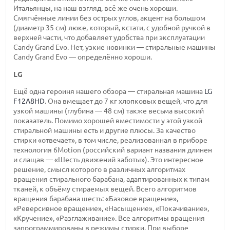
Итальянцы, на наш взгляд, всё же очень хороши.
Смягчённые линии без острых углов, акцент на большом
(диаметр 35 см) люке, который, кстати, с удобной ручкой в
верхней части, что добавляет удобства при эксплуатации
Candy Grand Evo. Нет, узкие новинки — стиральные машины
Candy Grand Evo — определённо хороши.
LG
Ещё одна героиня нашего обзора — стиральная машина
LG
F12A8HD
. Она вмещает до 7 кг хлопковых вещей, что для
узкой машины (глубина — 48 см) также весьма высокий
показатель. Помимо хорошей вместимости у этой узкой
стиральной машины есть и другие плюсы. За качество
стирки «отвечает», в том числе, реализованная в приборе
технология 6Motion (российский вариант названия длинен
и слащав — «Шесть движений заботы»). Это интересное
решение, смысл которого в различных алгоритмах
вращения стирального барабана, адаптированных к типам
тканей, к объёму стираемых вещей. Всего алгоритмов
вращения барабана шесть: «Базовое вращение»,
«Реверсивное вращение», «Насыщение», «Покачивание»,
«Кручение», «Разглаживание». Все алгоритмы вращения
запрограммированы в режимы стирки. При выборе