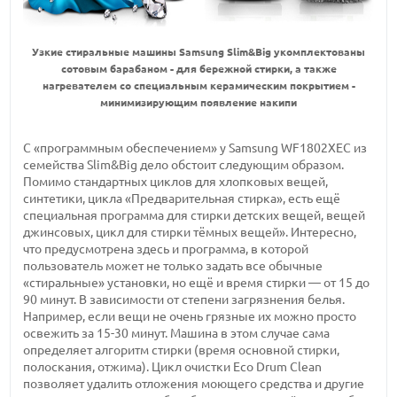
Узкие стиральные машины Samsung Slim&Big укомплектованы
сотовым барабаном - для бережной стирки, а также
нагревателем со специальным керамическим покрытием -
минимизирующим появление накипи
С «программным обеспечением» у Samsung WF1802XEC из
семейства Slim&Big дело обстоит следующим образом.
Помимо стандартных циклов для хлопковых вещей,
синтетики, цикла «Предварительная стирка», есть ещё
специальная программа для стирки детских вещей, вещей
джинсовых, цикл для стирки тёмных вещей». Интересно,
что предусмотрена здесь и программа, в которой
пользователь может не только задать все обычные
«стиральные» установки, но ещё и время стирки — от 15 до
90 минут. В зависимости от степени загрязнения белья.
Например, если вещи не очень грязные их можно просто
освежить за 15-30 минут. Машина в этом случае сама
определяет алгоритм стирки (время основной стирки,
полоскания, отжима). Цикл очистки Eco Drum Clean
позволяет удалить отложения моющего средства и другие