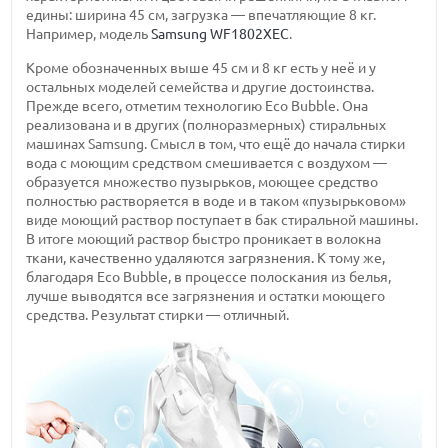
едины: ширина 45 см, загрузка — впечатляющие 8 кг.
Например, модель
Samsung WF1802XEC
.
Кроме обозначенных выше 45 см и 8 кг есть у неё и у
остальных моделей семейства и другие достоинства.
Прежде всего, отметим технологию Eco Bubble. Она
реализована и в других (полноразмерных) стиральных
машинах Samsung. Смысл в том, что ещё до начала стирки
вода с моющим средством смешивается с воздухом —
образуется множество пузырьков, моющее средство
полностью растворяется в воде и в таком «пузырьковом»
виде моющий раствор поступает в бак стиральной машины.
В итоге моющий раствор быстро проникает в волокна
ткани, качественно удаляются загрязнения. К тому же,
благодаря Eco Bubble, в процессе полоскания из белья,
лучше выводятся все загрязнения и остатки моющего
средства. Результат стирки — отличный.