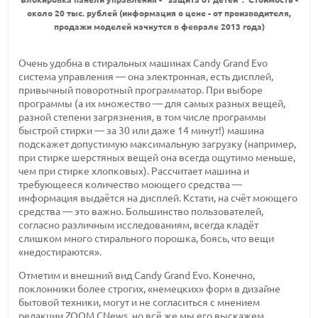
около 20 тыс. рублей (информация о цене - от производителя,
продажи моделей начнутся в феврале 2013 года)
Очень удобна в стиральных машинах Candy Grand Evo
система управления — она электронная, есть дисплей,
привычный поворотный программатор. При выборе
программы (а их множество — для самых разных вещей,
разной степени загрязнения, в том числе программы
быстрой стирки — за 30 или даже 14 минут!) машина
подскажет допустимую максимальную загрузку (например,
при стирке шерстяных вещей она всегда ощутимо меньше,
чем при стирке хлопковых). Рассчитает машина и
требующееся количество моющего средства —
информация выдаётся на дисплей. Кстати, на счёт моющего
средства — это важно. Большинство пользователей,
согласно различным исследованиям, всегда кладёт
слишком много стирального порошка, боясь, что вещи
«недостираются».
Отметим и внешний вид Candy Grand Evo. Конечно,
поклонники более строгих, «немецких» форм в дизайне
бытовой техники, могут и не согласиться с мнением
редакции ZOOM.CNews, но всё же мы его выскажем.