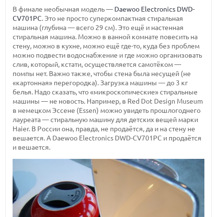
В финале необычная модель —
Daewoo Electronics DWD-
CV701PC
. Это не просто суперкомпактная стиральная
машина (глубина — всего 29 см). Это ещё и настенная
стиральная машина. Можно в ванной комнате повесить на
стену, можно в кухне, можно ещё где-то, куда без проблем
можно подвести водоснабжение и где можно организовать
слив, который, кстати, осуществляется самотёком —
помпы нет. Важно также, чтобы стена была несущей (не
«картонная» перегородка). Загрузка машины — до 3 кг
белья. Надо сказать, что «микроскопические» стиральные
машины — не новость. Например, в Red Dot Design Museum
в немецком Эссене (Essen) можно увидеть прошлогоднего
лауреата — стиральную машину для детских вещей марки
Haier. В России она, правда, не продаётся, да и на стену не
вешается. А Daewoo Electronics DWD-CV701PC и продаётся
и вешается.