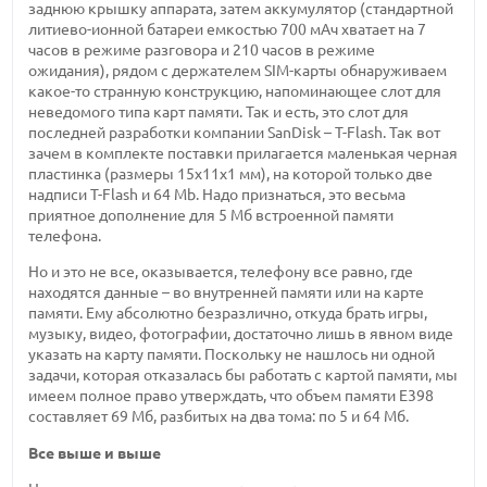
заднюю крышку аппарата, затем аккумулятор (стандартной
литиево-ионной батареи емкостью 700 мАч хватает на 7
часов в режиме разговора и 210 часов в режиме
ожидания), рядом с держателем SIM-карты обнаруживаем
какое-то странную конструкцию, напоминающее слот для
неведомого типа карт памяти. Так и есть, это слот для
последней разработки компании SanDisk – T-Flash. Так вот
зачем в комплекте поставки прилагается маленькая черная
пластинка (размеры 15х11х1 мм), на которой только две
надписи T-Flash и 64 Mb. Надо признаться, это весьма
приятное дополнение для 5 Мб встроенной памяти
телефона.
Но и это не все, оказывается, телефону все равно, где
находятся данные – во внутренней памяти или на карте
памяти. Ему абсолютно безразлично, откуда брать игры,
музыку, видео, фотографии, достаточно лишь в явном виде
указать на карту памяти. Поскольку не нашлось ни одной
задачи, которая отказалась бы работать с картой памяти, мы
имеем полное право утверждать, что объем памяти E398
составляет 69 Мб, разбитых на два тома: по 5 и 64 Мб.
Все выше и выше