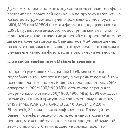
Думаем, что такой подход к звуковой подсистеме телефона
заставит пользователей несколько по-другому взглянуть на
качество загружаемых мультимедийных файлов. Будь то
MIDI, MP3 или MPEG4 (все эти форматы поддерживаются
E398), музыка или видеоролик воспринимаются иначе. На
фоне таких технологических решений о встроенной камере
даже не хочется говорить. Стандартное VGA-разрешение,
разве что появилась вспышка, которая реального вклада в
улучшение качества фотографий практически не вносит.
…и прочие особенности Motorola-строения
Говоря об уникальных функциях E398, мы немного
подзабыли о том, что это в первую очередь телефон. Что ж,
восполняем этот пробел. Являясь трехстандартным GSM-
аппаратом (900/1800/1900 МГц, есть также версия для
американского рынка 850/1800/1900 МГц), E398 обладает
всеми функциями присущими современному телефону:
SMS и MMS, WAP 2.0 и GPRS Class 10, Java MIDP 2.0 и
Bluetooth, 24-тональная полифония и т.д. Пожалуй, нет
разве что инфракрасного порта, но, видно, в компании
решили, что «синий зуб» является полноценной заменой
этому старожилу. С этим трудно не согласиться. Что