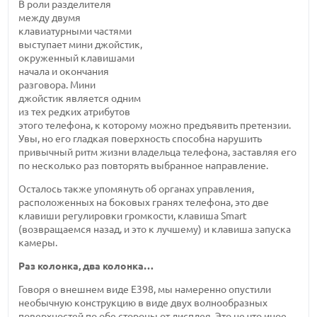
В роли разделителя
между двумя
клавиатурными частями
выступает мини джойстик,
окруженный клавишами
начала и окончания
разговора. Мини
джойстик является одним
из тех редких атрибутов
этого телефона, к которому можно предъявить претензии.
Увы, но его гладкая поверхность способна нарушить
привычный ритм жизни владельца телефона, заставляя его
по несколько раз повторять выбранное направление.
Осталось также упомянуть об органах управления,
расположенных на боковых гранях телефона, это две
клавиши регулировки громкости, клавиша Smart
(возвращаемся назад, и это к лучшему) и клавиша запуска
камеры.
Раз колонка, два колонка…
Говоря о внешнем виде E398, мы намеренно опустили
необычную конструкцию в виде двух волнообразных
поверхностей по обе стороны от дисплея. Это не что иное,