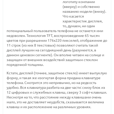
логотипу компании
(вверху) и собственно
названию модели (внизу).
Что касается
характеристик дисплея,
то, думаем, ни один
потенциальный пользователь телефона не останется ими
недоволен. Технология TFT, воспроизведение 65 тысяч
цветов при разрешении 176х220 пикселей, отображение до
11 строк (из них 8 текстовых) позволяют считать такой
дисплей лучшим на сегодняшний день (разумеется, в
данном ценовом сегменте). Он вполне читаем на солнце и
защищен от внешних воздействий защитным стеклом
порядочной толщины.
Кстати, дисплей (точнее, защитное стекло) имеет выпуклую
форму, и такая же изогнутая форма придана клавиатуре
телефона. Смотрится это непривычно, но на редкость
удобно. Вся клавиатура разбита на две части: снизу блок из
12 цифровых и служебных клавиш, сверху 3 софт-клавиши.
Несмотря на то, что расстояние между клавишами очень
мало, это не доставляет неудобств, сказывается величина
клавиш и их расположение на различных уровнях.