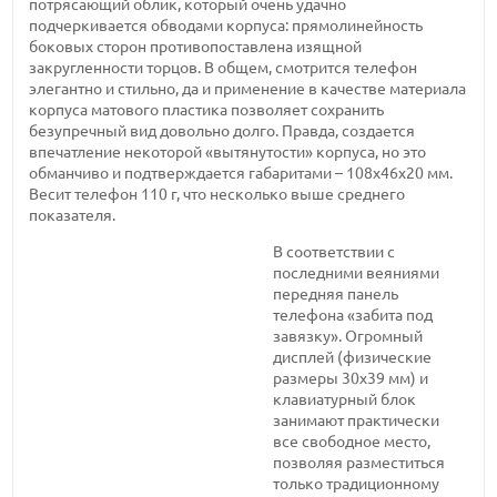
потрясающий облик, который очень удачно
подчеркивается обводами корпуса: прямолинейность
боковых сторон противопоставлена изящной
закругленности торцов. В общем, смотрится телефон
элегантно и стильно, да и применение в качестве материала
корпуса матового пластика позволяет сохранить
безупречный вид довольно долго. Правда, создается
впечатление некоторой «вытянутости» корпуса, но это
обманчиво и подтверждается габаритами – 108х46х20 мм.
Весит телефон 110 г, что несколько выше среднего
показателя.
В соответствии с
последними веяниями
передняя панель
телефона «забита под
завязку». Огромный
дисплей (физические
размеры 30х39 мм) и
клавиатурный блок
занимают практически
все свободное место,
позволяя разместиться
только традиционному