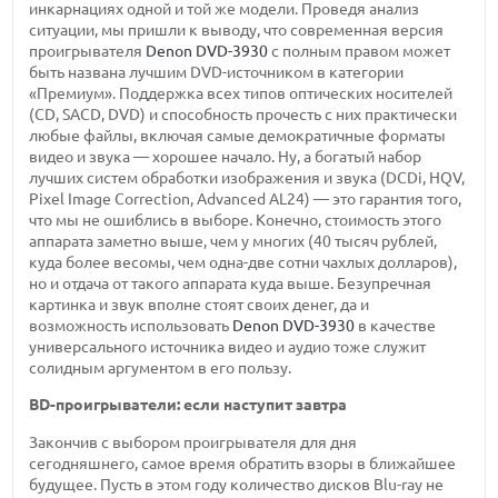
инкарнациях одной и той же модели. Проведя анализ
ситуации, мы пришли к выводу, что современная версия
проигрывателя
Denon DVD-3930
с полным правом может
быть названа лучшим DVD-источником в категории
«Премиум». Поддержка всех типов оптических носителей
(CD, SACD, DVD) и способность прочесть с них практически
любые файлы, включая самые демократичные форматы
видео и звука — хорошее начало. Ну, а богатый набор
лучших систем обработки изображения и звука (DCDi, HQV,
Pixel Image Correction, Advanced AL24) — это гарантия того,
что мы не ошиблись в выборе. Конечно, стоимость этого
аппарата заметно выше, чем у многих (40 тысяч рублей,
куда более весомы, чем одна-две сотни чахлых долларов),
но и отдача от такого аппарата куда выше. Безупречная
картинка и звук вполне стоят своих денег, да и
возможность использовать
Denon DVD-3930
в качестве
универсального источника видео и аудио тоже служит
солидным аргументом в его пользу.
BD-проигрыватели: если наступит завтра
Закончив с выбором проигрывателя для дня
сегодняшнего, самое время обратить взоры в ближайшее
будущее. Пусть в этом году количество дисков Blu-ray не