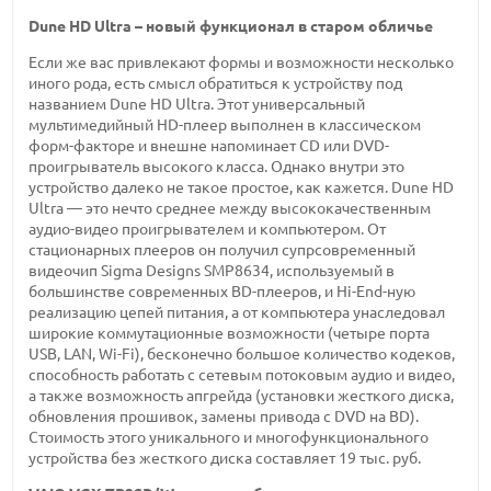
Dune HD Ultra – новый функционал в старом обличье
Если же вас привлекают формы и возможности несколько
иного рода, есть смысл обратиться к устройству под
названием Dune HD Ultra. Этот универсальный
мультимедийный HD-плеер выполнен в классическом
форм-факторе и внешне напоминает CD или DVD-
проигрыватель высокого класса. Однако внутри это
устройство далеко не такое простое, как кажется. Dune HD
Ultra — это нечто среднее между высококачественным
аудио-видео проигрывателем и компьютером. От
стационарных плееров он получил супрсовременный
видеочип Sigma Designs SMP8634, используемый в
большинстве современных BD-плееров, и Hi-End-ную
реализацию цепей питания, а от компьютера унаследовал
широкие коммутационные возможности (четыре порта
USB, LAN, Wi-Fi), бесконечно большое количество кодеков,
способность работать с сетевым потоковым аудио и видео,
а также возможность апгрейда (установки жесткого диска,
обновления прошивок, замены привода с DVD на BD).
Стоимость этого уникального и многофункционального
устройства без жесткого диска составляет 19 тыс. руб.