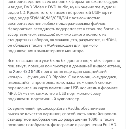
воспроизведение всех основных форматов сжатого аудио
и видео, DVD-Video и DVD-Audio, ну и конечно же аудио и
видео CD. Кроме того, он имеет встроенный USB-порт и
кард-ридер SD/MMC/MS/CFII/SM с возможностью
воспроизведения любых поддерживаемых файлов.
Невероятная всеядность подкрепляется столь же богатым
ассортиментом выходов: помимо самого полного из
стандартных наборов, включающего, разумеется, и HDMI,
он обладает также и VGA-выходом для прямого
подключения компьютерного монитора.
Всего названного уже было бы достаточно, чтобы серьезно
пошатнуть позиции компьютера в домашней видеосистеме,
но
Xoro HSD 8430
приготовил еще один мощнейший
козырь — функцию CD-Ripping. С ее помощью аудиодиск,
имеющийся в проигрывателе, нажатием одной кнопки
переносится на карту памяти или USB-носитель в формате
MP3. Отметим также, что в USB порт можно сразу
подключить портативный аудиоплеер.
Современный процессор Zoran Vaddis обеспечивает
высокое качество картинки, способность апскейлировать
стандартное изображение до разрешения 1080i, а также
позволяет отображать фотографии в разрешении Full HD.