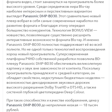
формата видео, стоит замахнуться на проигрыватель более
высокого уровня. Среди середнячков мира Blu-ray
наиболее интересным и перспективным вариантом
выглядит
Panasonic DMP-BD30
. Этот сравнительно новый
плеер вобрал в себя самые современные наработки по
развитию формата и благодаря этому опередил
большинство конкурентов. Технология BONUS VIEW —
новшество, позволяющее существенно расширить
интерактивные возможности формата Blu-ray. И именно
Panasonic DMP-BD30 полностью поддерживает её во всей
полноте. Но не одной только технологией воспроизведения
хорош новый проигрыватель. Суперсовременная
платформа P4HD собственной разработки позволила BD-
плееру Panasonic DMP-BD30 обеспечивать великолепную
картинку и звук вне зависимости от контента. Поскольку
проигрыватель принадлежит к средней категории, он
обладает свойством, недоступным бюджетным моделям —
возможностью декодирования звуковых дорожек
высокого разрешения Dolby TrueHD и DTS-HD, а также
системой глубокой цветопередачи Deep Colour.
При таких способностях и качестве изображения, цена у
Panasonic DMP-BD30
до неприличия низкая — 18 тысяч
рублей.