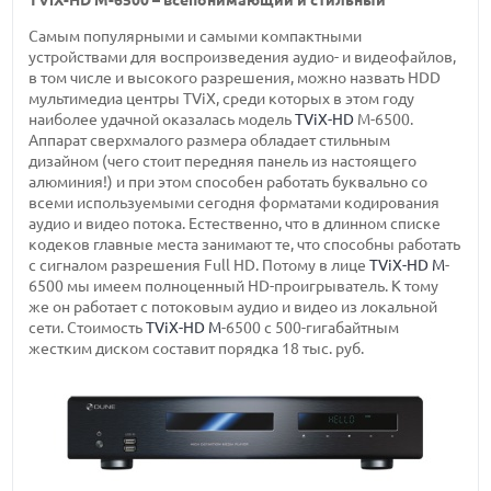
Самым популярными и самыми компактными
устройствами для воспроизведения аудио- и видеофайлов,
в том числе и высокого разрешения, можно назвать HDD
мультимедиа центры TViX, среди которых в этом году
наиболее удачной оказалась модель
TViX-HD
M-6500.
Аппарат сверхмалого размера обладает стильным
дизайном (чего стоит передняя панель из настоящего
алюминия!) и при этом способен работать буквально со
всеми используемыми сегодня форматами кодирования
аудио и видео потока. Естественно, что в длинном списке
кодеков главные места занимают те, что способны работать
с сигналом разрешения Full HD. Потому в лице
TViX-HD M
-
6500 мы имеем полноценный HD-проигрыватель. К тому
же он работает с потоковым аудио и видео из локальной
сети. Стоимость
TViX-HD M
-6500 с 500-гигабайтным
жестким диском составит порядка 18 тыс. руб.