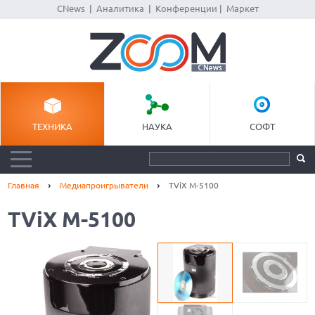
CNews
|
Аналитика
|
Конференции
|
Маркет
ТЕХНИКА
НАУКА
СОФТ
Главная
Медиапроигрыватели
TViX M-5100
TViX M-5100