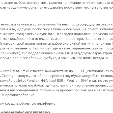
о на этапе выбора конкретного модели понимание начинки, которая 
ь неоценимую роль. Так что давайте посмотрим, что там внутри но
 ноутбука является установленный в нем процессор, другие резонн
равы и те, и другие, поскольку важна их комбинация, то есть испол
ко лет назад с легкой руки Intel, и сегодня подавляющее число 
тных комбинаций «системная плата – процессор». Чаще всего встре
й материнской платы является набор системной логики (например I
 другие компоненты. Так, чипсет однозначно определяет, какие проц
р (и какой), тип поддерживаемой памяти и ряд других параметров.
лем в процессе сборки ноутбука, и заменить его почти всегда не
ntel Pentium M с тактовыми частотами до 2,26 ГГц (технология Do
. Стоит упомянуть, что в более древних ноутбуках могут быть испол
йства Intel Pentium 4-M, Intel 830 + Pentium III-M и т.д., но это у
чески исчезли ноутбуки, где используются настольные процессоры
ния и тепловыделения. Мобильные процессоры как раз и характерн
е энергопотребление.
вым создал мобильную платформу