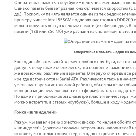
Оперативная память в ноутбуке – вещь незаменимая, и любом
Однако память бывает разная, она отличается скоростью (DDR
др.). Поскольку память является одним из тех редких элеме
примеру, чипсет Intel 855GM поддерживает только DDR200 и
можно получить доступ к слотам памяти (их обычно два). В
памяти (128 или 256 Мб) уже распаян на системной плате, и
Оперативная память – один из н
Еще один обязательный элемент любого ноутбука, на этот р
доступ к нему также очень легок, что позволяет заменить 
же возможны различные варианты. В первую очередь все ре
кое-где встречаются и Serial ATA. Различаются также винче
уменьшает время автономной работы), объемом кэша (обычно 
модернизации немаловажен и его форм-фактор, стандартом 
Но даже и при одинаковом диаметре пластин винчестеры мог
можно встретить в старых ноутбуках), больше в ходу модели 
Гонка «шпинделей»
Раз уж мы завели речь о жестких дисках, то нельзя обойти
«шпинделей» (другими словами, встроенных накопителей н
используется только винчестер, сегодня встречается нечасто