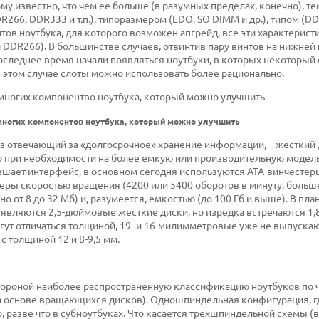
у известно, что чем ее больше (в разумных пределах, конечно), те
266, DDR333 и т.п.), типоразмером (EDO, SO DIMM и др.), типом (D
нтов ноутбука, для которого возможен апгрейд, все эти характерист
 DDR266). В большинстве случаев, отвинтив пару винтов на нижней
 последнее время начали появляться ноутбуки, в которых некоторый
 в этом случае слоты можно использовать более рационально.
емногих компонентов ноутбука, который можно улучшить
аз отвечающий за «долгосрочное» хранение информации, – жесткий д
его при необходимости на более емкую или производительную модель
шает интерфейс, в основном сегодня используются ATA-винчестеры
стеры скоростью вращения (4200 или 5400 оборотов в минуту, больш
от 8 до 32 Мб) и, разумеется, емкостью (до 100 Гб и выше). В пла
являются 2,5-дюймовые жесткие диски, но изредка встречаются 1
ут отличаться толщиной, 19- и 16-милимметровые уже не выпускаю
с толщиной 12 и 8-9,5 мм.
 стороной наиболее распространенную классификацию ноутбуков по 
а основе вращающихся дисков). Одношпиндельная конфигурация, г
, разве что в субноутбуках. Что касается трехшпиндельной схемы (