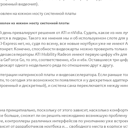
троенный видеочип).
ановлен на южном мосту системной платы
день превалируют решения от ATI и nVidia. Судить, какое из них л
ается в лидеры. Такого же мнения мы и об используемом слоте для 
Express нет, но, судя по всему, все новые ноутбуки уже не имеют A
отомрет. Конечно, способности видеокарты можно проверить только 
идеоакселераторы ATI Mobility Radeon имеют первую цифру «9» для
ia GeForce Go, то это, соответственно, «5» и «6». Оставшиеся три ци
еокарт одного модельного ряда по отношению друг к другу.
нтеграции материнской платы и видеоакселератора. Если раньше то
, то сегодня эти возможности появляются и у дискретных адаптер
встроенный и дискретный), и система сама переключается между ним
ма принципиально, поскольку от этого зависит, насколько комфорт
даже больше, сможет ли он решить неожиданно возникшую проблему
ее, контроллеры различных интерфейсов по умолчанию уже встрое
висит от разработчиков ноутбука и… свободного места в корпусе ус