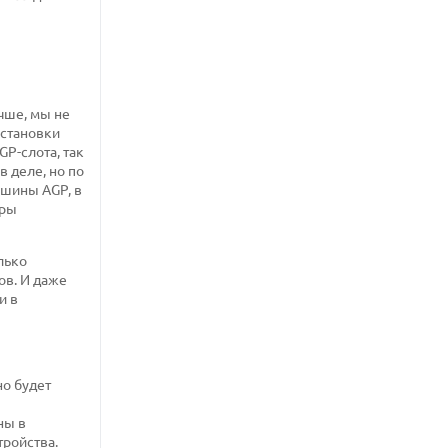
учше, мы не
установки
GP-слота, так
в деле, но по
 шины AGP, в
фры
лько
ов. И даже
и в
но будет
ны в
тройства.