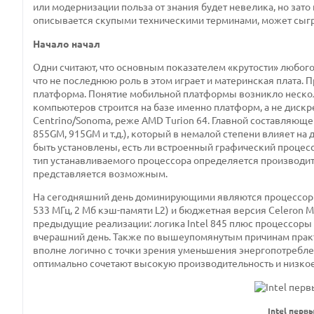
или модернизации польза от знания будет невелика, но зат
описывается скупыми техническими терминами, может сыграт
Начало начал
Одни считают, что основным показателем «крутости» любого
что не последнюю роль в этом играет и материнская плата. П
платформа. Понятие мобильной платформы возникло несколь
компьютеров строится на базе именно платформ, а не дискре
Centrino/Sonoma, реже AMD Turion 64. Главной составляюще
855GM, 915GM и т.д.), который в немалой степени влияет на
быть установлены, есть ли встроенный графический процессо
тип устанавливаемого процессора определяется производите
представляется возможным.
На сегодняшний день доминирующими являются процессоры I
533 МГц, 2 Мб кэш-памяти L2) и бюджетная версия Celeron M
предыдущие реализации: логика Intel 845 плюс процессоры семе
вчерашний день. Также по вышеупомянутым причинам практи
вполне логично с точки зрения уменьшения энергопотребле
оптимально сочетают высокую производительность и низко
Intel пер