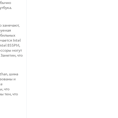
обычно
утбука.
о замечают,
ьзуемая
мобильных
чается Intel
ntel 855PM,
ессоры могут
 Заметим, что
than, шина
ьзованы и
же
, что
ы тем, что