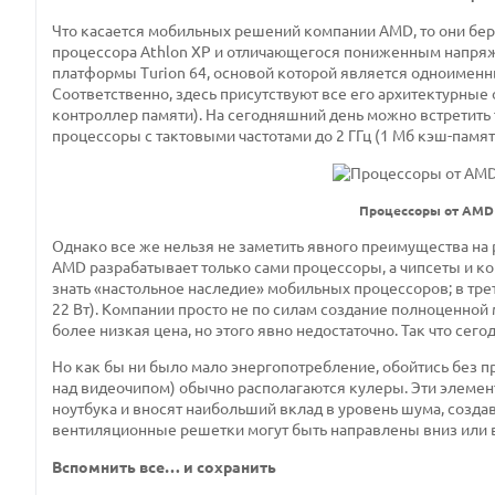
Что касается мобильных решений компании AMD, то они беру
процессора Athlon XP и отличающегося пониженным напряж
платформы Turion 64, основой которой является одноименны
Соответственно, здесь присутствуют все его архитектурные
контроллер памяти). На сегодняшний день можно встретить 
процессоры с тактовыми частотами до 2 ГГц (1 Мб кэш-памя
Процессоры от AMD 
Однако все же нельзя не заметить явного преимущества на р
AMD разрабатывает только сами процессоры, а чипсеты и к
знать «настольное наследие» мобильных процессоров; в трет
22 Вт). Компании просто не по силам создание полноценной
более низкая цена, но этого явно недостаточно. Так что сег
Но как бы ни было мало энергопотребление, обойтись без 
над видеочипом) обычно располагаются кулеры. Эти элемент
ноутбука и вносят наибольший вклад в уровень шума, создав
вентиляционные решетки могут быть направлены вниз или 
Вспомнить все… и сохранить