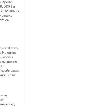
м лучше.
DR, DDR2 и
ики важны (к
 крышке,
 объем
иск. Кстати,
. Но опять
, но уже
е лучше, но
не
,8-дюймовые.
тся (но их
числу
де
винчестер,