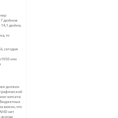
змер
 17 дюймов
 14,1 дюйма.
ка, то
й, сегодня
х1050 или
и
нее должен
 графический
нии чипсета:
я бюджетных
ма важно, что
 AMD нет
 всегда