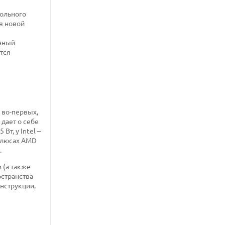
тольного
я новой
анный
тся
 во-первых,
дает о себе
т, у Intel –
 плюсах AMD
.
 (а также
остранства
онструкции,