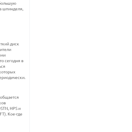
 большую
ва шпинделя,
сткий диск
дители
ими
то сегодня в
ься
екоторых
периодически.
 общается
ков
STN, HPS и
T). Кое-где