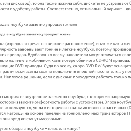
, или дисковод), то она также изжила себя, дискеты не устраивают
орости и удобству работы. Соответственно, оптимальный вариант – д
да в ноутбуке заметно упрощает жизнь
а (изредка встречается верхнее расположение), и так же как и же
лярность завоевывают тонкие и легкие ноутбуки, поэтому произво
ких приводов. Вдобавок ко всему накопители могут отличаться сво
было наличие в мобильном компьютере обычного CD-ROM привода, 
шущие DVD-приводы. Судя по всему, скоро DVD-RW будут оснащат
ки практически всегда можно подключить внешний накопитель, а у н
. Неплохое решение, если с дисками приходится работать только 
ассмотрим те внутренние элементы ноутбука, с которыми напрямую
 которой зависит комфортность работы с устройством. Эпоха ноутбу
е используются, ушла в историю и схватка активных и пассивных (D
тся матрицы на основе панелей из тонкопленочных транзисторов (TF
 они вряд ли станут массовыми.