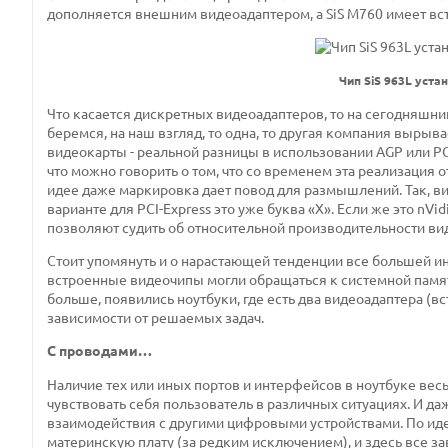
дополняется внешним видеоадаптером, а SiS M760 имеет вс
Чип SiS 963L уст
Что касается дискретных видеоадаптеров, то на сегодняшний 
беремся, на наш взгляд, то одна, то другая компания вырыв
видеокарты - реальной разницы в использовании AGP или PCI-
что можно говорить о том, что со временем эта реализация 
идее даже маркировка дает повод для размышлений. Так, в
варианте для PCI-Express это уже буква «Х». Если же это nVid
позволяют судить об относительной производительности вид
Стоит упомянуть и о нарастающей тенденции все большей и
встроенные видеочипы могли обращаться к системной памяти
больше, появились ноутбуки, где есть два видеоадаптера (
зависимости от решаемых задач.
С проводами…
Наличие тех или иных портов и интерфейсов в ноутбуке весь
чувствовать себя пользователь в различных ситуациях. И 
взаимодействия с другими цифровыми устройствами. По ид
материнскую плату (за редким исключением), и здесь все за