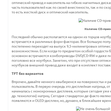
оптический привод и накопитель на гибких магнитных дисках
часть пользователей как по своей вместимости, так и по ск
то есть жесткий диск и оптический накопитель.
Наличие CD-приво
Последний обычно располагается на одном из торцов ноутбук
встречается в различных форм-факторах. Все большую попу
постепенно переходят на выпуск 9,5-милиметровых оптичес
возможностями. Если когда-то предметом особой гордости 
основном встречаются комбоприводы DVD/CD-RW и даже пи
поголовно все ноутбуки. Заметим, что при отсутствии опти
ноутбуков внешний привод даже входит в комплект поставки
TFT без вариантов
Впрочем, давайте немного «выберемся на поверхность» и р
пользователь. В первую очередь это дисплейная матрица, от
начиналась с монохромных дисплеев, которые сегодня уже н
др. технологии) матриц. Сегодня стандартом де-факто являю
появляются и OLED-дисплеи, но, думаем, в ближайшее время