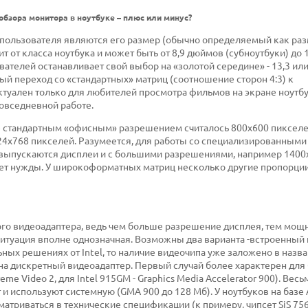
обзора монитора в ноутбуке – плюс или минус?
пользователя являются его размер (обычно определяемый как ра
т от класса ноутбука и может быть от 8,9 дюймов (субноутбуки) до
ателей останавливает свой выбор на «золотой середине» - 13,3 или
ый переход со «стандартных» матриц (соотношение сторон 4:3) к
туален только для любителей просмотра фильмов на экране ноутбу
повседневной работе.
е стандартным «офисным» разрешением считалось 800х600 пикселе
024х768 пикселей. Разумеется, для работы со специализированными
) выпускаются дисплеи и с большими разрешениями, например 1400
нет нужды. У широкоформатных матриц несколько другие пропорци
ого видеоадаптера, ведь чем больше разрешение дисплея, тем мощ
ситуация вполне однозначная. Возможны два варианта -встроенный
ных решениях от Intel, то наличие видеочипа уже заложено в назва
 на дискретный видеоадаптер. Первый случай более характерен дл
me Video 2, для Intel 915GM - Graphics Media Accelerator 900). Весь
и используют системную (GMA 900 до 128 Мб). У ноутбуков на базе
атриваться в технические спецификации (к примеру, чипсет SiS 756