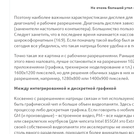
Не очень большой угол 
Поэтому наиболее важными характеристиками дисплея для 
диагонали) и рабочее разрешение. Диагональ дисплея зависи
(заменители настольного компьютера). Большинство пользов
Следует заметить, что в последнее время начинается массов
широкоформатным (16:9). Если поначалу такой выбор был ак
сегодня все убедились, что такая матрица более удобна и в 
Точно такая же картина и с рабочими разрешениями. Раньш
этого явно маловато, лучше остановиться на разрешении 1
приложениями (графика, трехмерное моделирование и т.п.
1600х1200 пикселей, но для решения обычных задач в них 
разрешения, например, 1280х800 или 1400х900 пикселей.
Между интегрированной и дискретной графикой
Косвенно с разрешением матрицы связан и тип используем
быть графический чип и больше объем видеопамяти. Здесь 
процессор либо дискретная графика. Если говорить о мобиль
GM (и производные) – встроенное видео, PM – все надежды
или сверхлегких ноутбуков (для чипсета Intel 855GM это Extre
своей собственной видеопамяти эти акселераторы не имеют 
столь явного разделения, приходится более внимательно всм