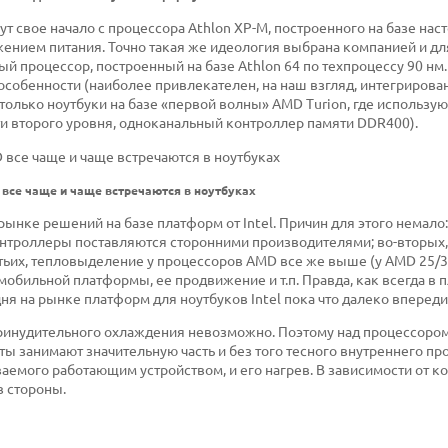
т свое начало с процессора Athlon XP-M, построенного на базе нас
ением питания. Точно такая же идеология выбрана компанией и дл
й процессор, построенный на базе Athlon 64 по техпроцессу 90 нм.
 особенности (наиболее привлекателен, на наш взгляд, интегриров
только ноутбуки на базе «первой волны» AMD Turion, где использую
ти второго уровня, одноканальный контроллер памяти DDR400).
все чаще и чаще встречаются в ноутбуках
ынке решений на базе платформ от Intel. Причин для этого немало:
онтроллеры поставляются сторонними производителями; во-вторых, 
ьих, тепловыделение у процессоров AMD все же выше (у AMD 25/35 В
 мобильной платформы, ее продвижение и т.п. Правда, как всегда в
одня на рынке платформ для ноутбуков Intel пока что далеко впереди
принудительного охлаждения невозможно. Поэтому над процессором
ы занимают значительную часть и без того тесного внутреннего пр
аемого работающим устройством, и его нагрев. В зависимости от к
в стороны.