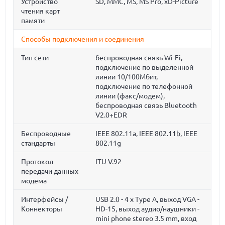
Устройство
SD, MMC, MS, MS Pro, xD-Picture
чтения карт
памяти
Способы подключения и соединения
Тип сети
беспроводная связь Wi-Fi,
подключение по выделенной
линии 10/100Мбит,
подключение по телефонной
линии (факс/модем),
беспроводная связь Bluetooth
V2.0+EDR
Беспроводные
IEEE 802.11a, IEEE 802.11b, IEEE
стандарты
802.11g
Протокол
ITU V.92
передачи данных
модема
Интерфейсы /
USB 2.0 - 4 x Type A, выход VGA -
Коннекторы
HD-15, выход аудио/наушники -
mini phone stereo 3.5 mm, вход