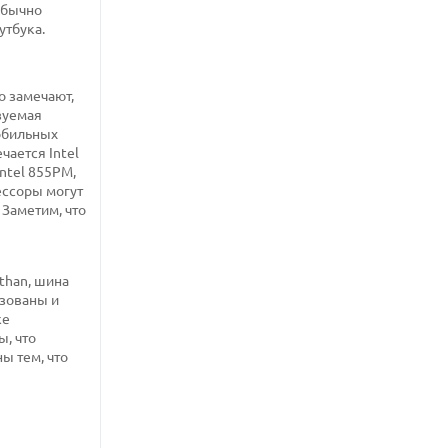
обычно
утбука.
о замечают,
ьзуемая
мобильных
чается Intel
ntel 855PM,
ессоры могут
 Заметим, что
than, шина
ьзованы и
же
, что
ы тем, что