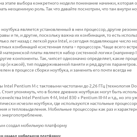
о на этапе выбора конкретного модели понимание начинки, которая 
ь неоценимую роль. Так что давайте посмотрим, что там внутри но
 ноутбука является установленный в нем процессор, другие резонн
равы и те, и другие, поскольку важна их комбинация, то есть испол
ко лет назад с легкой руки Intel, и сегодня подавляющее число 
тных комбинаций «системная плата – процессор». Чаще всего встре
й материнской платы является набор системной логики (например I
 другие компоненты. Так, чипсет однозначно определяет, какие проц
р (и какой), тип поддерживаемой памяти и ряд других параметров.
лем в процессе сборки ноутбука, и заменить его почти всегда не
ntel Pentium M с тактовыми частотами до 2,26 ГГц (технология Do
. Стоит упомянуть, что в более древних ноутбуках могут быть испол
йства Intel Pentium 4-M, Intel 830 + Pentium III-M и т.д., но это у
чески исчезли ноутбуки, где используются настольные процессоры
ния и тепловыделения. Мобильные процессоры как раз и характерн
е энергопотребление.
вым создал мобильную платформу