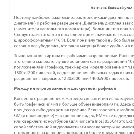
Не очень большой угол 
Поэтому наиболее важными характеристиками дисплея для 
диагонали) и рабочее разрешение. Диагональ дисплея зависи
(заменители настольного компьютера). Большинство пользов
Следует заметить, что в последнее время начинается массов
широкоформатным (16:9). Если поначалу такой выбор был ак
сегодня все убедились, что такая матрица более удобна и в 
Точно такая же картина и с рабочими разрешениями. Раньш
этого явно маловато, лучше остановиться на разрешении 1
приложениями (графика, трехмерное моделирование и т.п.
1600х1200 пикселей, но для решения обычных задач в них 
разрешения, например, 1280х800 или 1400х900 пикселей.
Между интегрированной и дискретной графикой
Косвенно с разрешением матрицы связан и тип используем
быть графический чип и больше объем видеопамяти. Здесь 
процессор либо дискретная графика. Если говорить о мобиль
GM (и производные) – встроенное видео, PM – все надежды
или сверхлегких ноутбуков (для чипсета Intel 855GM это Extre
своей собственной видеопамяти эти акселераторы не имеют 
столь явного разделения, приходится более внимательно всм