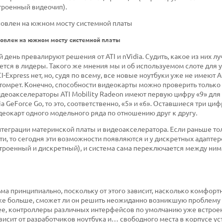
троенный видеочип).
ановлен на южном мосту системной платы
день превалируют решения от ATI и nVidia. Судить, какое из них л
ается в лидеры. Такого же мнения мы и об используемом слоте для 
Express нет, но, судя по всему, все новые ноутбуки уже не имеют A
отомрет. Конечно, способности видеокарты можно проверить только 
идеоакселераторы ATI Mobility Radeon имеют первую цифру «9» для
ia GeForce Go, то это, соответственно, «5» и «6». Оставшиеся три ци
еокарт одного модельного ряда по отношению друг к другу.
нтеграции материнской платы и видеоакселератора. Если раньше то
, то сегодня эти возможности появляются и у дискретных адаптер
встроенный и дискретный), и система сама переключается между ним
ма принципиально, поскольку от этого зависит, насколько комфорт
даже больше, сможет ли он решить неожиданно возникшую проблему
ее, контроллеры различных интерфейсов по умолчанию уже встрое
висит от разработчиков ноутбука и… свободного места в корпусе ус