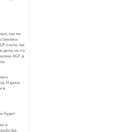
учше, мы не
установки
GP-слота, так
в деле, но по
 шины AGP, в
фры
лько
ов. И даже
и в
но будет
ны в
тройства.