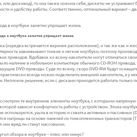
, или дисковод), то она также изжила себя, дискеты не устраивают
орости и удобству работы. Соответственно, оптимальный вариант – д
да в ноутбуке заметно упрощает жизнь
а (изредка встречается верхнее расположение), и так же как и же
лярность завоевывают тонкие и легкие ноутбуки, поэтому произво
ких приводов. Вдобавок ко всему накопители могут отличаться сво
было наличие в мобильном компьютере обычного CD-ROM привода, 
шущие DVD-приводы. Судя по всему, скоро DVD-RW будут оснащат
ки практически всегда можно подключить внешний накопитель, а у н
. Неплохое решение, если с дисками приходится работать только 
ассмотрим те внутренние элементы ноутбука, с которыми напрямую
 которой зависит комфортность работы с устройством. Эпоха ноутбу
е используются, ушла в историю и схватка активных и пассивных (D
тся матрицы на основе панелей из тонкопленочных транзисторов (TF
 они вряд ли станут массовыми.