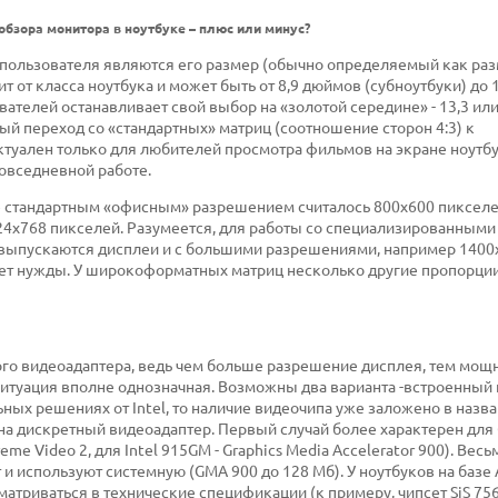
обзора монитора в ноутбуке – плюс или минус?
пользователя являются его размер (обычно определяемый как ра
т от класса ноутбука и может быть от 8,9 дюймов (субноутбуки) до
ателей останавливает свой выбор на «золотой середине» - 13,3 или
ый переход со «стандартных» матриц (соотношение сторон 4:3) к
туален только для любителей просмотра фильмов на экране ноутбу
повседневной работе.
е стандартным «офисным» разрешением считалось 800х600 пикселе
024х768 пикселей. Разумеется, для работы со специализированными
) выпускаются дисплеи и с большими разрешениями, например 1400
нет нужды. У широкоформатных матриц несколько другие пропорци
ого видеоадаптера, ведь чем больше разрешение дисплея, тем мощ
ситуация вполне однозначная. Возможны два варианта -встроенный
ных решениях от Intel, то наличие видеочипа уже заложено в назва
 на дискретный видеоадаптер. Первый случай более характерен дл
me Video 2, для Intel 915GM - Graphics Media Accelerator 900). Весь
и используют системную (GMA 900 до 128 Мб). У ноутбуков на базе
атриваться в технические спецификации (к примеру, чипсет SiS 756