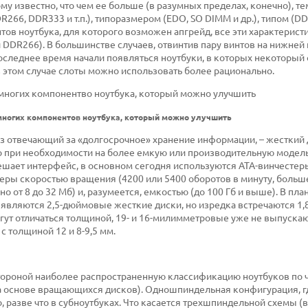
у известно, что чем ее больше (в разумных пределах, конечно), те
266, DDR333 и т.п.), типоразмером (EDO, SO DIMM и др.), типом (D
нтов ноутбука, для которого возможен апгрейд, все эти характерист
 DDR266). В большинстве случаев, отвинтив пару винтов на нижней
 последнее время начали появляться ноутбуки, в которых некоторый
 в этом случае слоты можно использовать более рационально.
емногих компонентов ноутбука, который можно улучшить
аз отвечающий за «долгосрочное» хранение информации, – жесткий д
его при необходимости на более емкую или производительную модель
шает интерфейс, в основном сегодня используются ATA-винчестеры
стеры скоростью вращения (4200 или 5400 оборотов в минуту, больш
от 8 до 32 Мб) и, разумеется, емкостью (до 100 Гб и выше). В пла
являются 2,5-дюймовые жесткие диски, но изредка встречаются 1
ут отличаться толщиной, 19- и 16-милимметровые уже не выпускаю
с толщиной 12 и 8-9,5 мм.
 стороной наиболее распространенную классификацию ноутбуков по 
а основе вращающихся дисков). Одношпиндельная конфигурация, г
, разве что в субноутбуках. Что касается трехшпиндельной схемы (