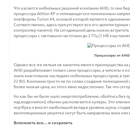
Что касается мобильных решений компании AMD, то они беру
процессора Athlon XP и отличающегося пониженным напряж
платформы Turion 64, основой которой является одноименны
Соответственно, здесь присутствуют все его архитектурные
контроллер памяти). На сегодняшний день можно встретить 
процессоры с тактовыми частотами до 2 ГГц (1 Мб кэш-памя
Процессоры от AMD 
Однако все же нельзя не заметить явного преимущества на р
AMD разрабатывает только сами процессоры, а чипсеты и к
знать «настольное наследие» мобильных процессоров; в трет
22 Вт). Компании просто не по силам создание полноценной
более низкая цена, но этого явно недостаточно. Так что сег
Но как бы ни было мало энергопотребление, обойтись без 
над видеочипом) обычно располагаются кулеры. Эти элемент
ноутбука и вносят наибольший вклад в уровень шума, создав
вентиляционные решетки могут быть направлены вниз или 
Вспомнить все… и сохранить