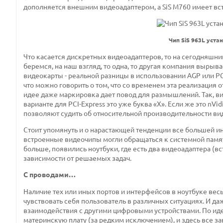
дополняется внешним видеоадаптером, а SiS M760 имеет вс
Чип SiS 963L уст
Что касается дискретных видеоадаптеров, то на сегодняшний 
беремся, на наш взгляд, то одна, то другая компания вырыв
видеокарты - реальной разницы в использовании AGP или PCI-
что можно говорить о том, что со временем эта реализация 
идее даже маркировка дает повод для размышлений. Так, в
варианте для PCI-Express это уже буква «Х». Если же это nVid
позволяют судить об относительной производительности вид
Стоит упомянуть и о нарастающей тенденции все большей и
встроенные видеочипы могли обращаться к системной памяти
больше, появились ноутбуки, где есть два видеоадаптера (
зависимости от решаемых задач.
С проводами…
Наличие тех или иных портов и интерфейсов в ноутбуке весь
чувствовать себя пользователь в различных ситуациях. И 
взаимодействия с другими цифровыми устройствами. По ид
материнскую плату (за редким исключением), и здесь все за