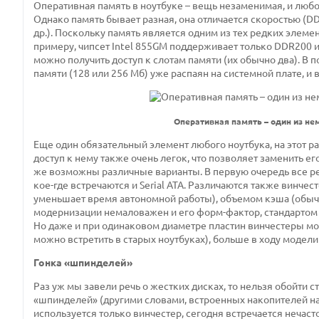
Оперативная память в ноутбуке – вещь незаменимая, и любом
Однако память бывает разная, она отличается скоростью (DDR
др.). Поскольку память является одним из тех редких элеме
примеру, чипсет Intel 855GM поддерживает только DDR200 и
можно получить доступ к слотам памяти (их обычно два). В
памяти (128 или 256 Мб) уже распаян на системной плате, и
Оперативная память – один из н
Еще один обязательный элемент любого ноутбука, на этот р
доступ к нему также очень легок, что позволяет заменить 
же возможны различные варианты. В первую очередь все ре
кое-где встречаются и Serial ATA. Различаются также винче
уменьшает время автономной работы), объемом кэша (обычно 
модернизации немаловажен и его форм-фактор, стандартом 
Но даже и при одинаковом диаметре пластин винчестеры мог
можно встретить в старых ноутбуках), больше в ходу модели 
Гонка «шпинделей»
Раз уж мы завели речь о жестких дисках, то нельзя обойти
«шпинделей» (другими словами, встроенных накопителей н
используется только винчестер, сегодня встречается нечасто