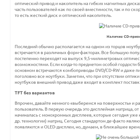
оптический привод и накопитель на гибких магнитных дисках
часть пользователей как по своей вместимости, так и по ск
то есть жесткий диск и оптический накопитель.
Наличие CD-приво
Последний обычно располагается на одном из торцов ноутбук
встречается в различных форм-факторах. Все большую попу
постепенно переходят на выпуск 9,5-милиметровых оптичес
возможностями. Если когда-то предметом особой гордости 
основном встречаются комбоприводы DVD/CD-RW и даже пи
поголовно все ноутбуки. Заметим, что при отсутствии опти
ноутбуков внешний привод даже входит в комплект поставки
TFT без вариантов
Впрочем, давайте немного «выберемся на поверхность» и р
пользователь. В первую очередь это дисплейная матрица, от
начиналась с монохромных дисплеев, которые сегодня уже н
др. технологии) матриц. Сегодня стандартом де-факто являю
появляются и OLED-дисплеи, но, думаем, в ближайшее время