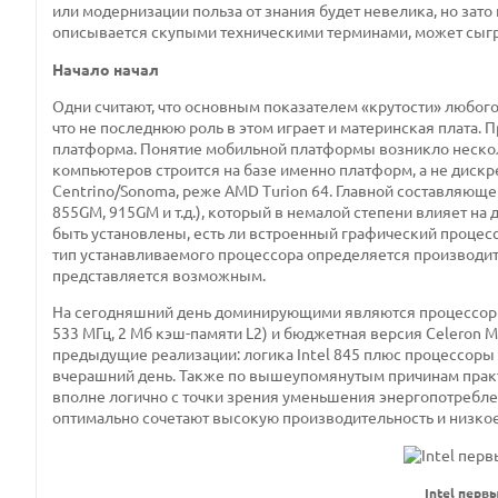
или модернизации польза от знания будет невелика, но зат
описывается скупыми техническими терминами, может сыграт
Начало начал
Одни считают, что основным показателем «крутости» любого
что не последнюю роль в этом играет и материнская плата. П
платформа. Понятие мобильной платформы возникло несколь
компьютеров строится на базе именно платформ, а не дискре
Centrino/Sonoma, реже AMD Turion 64. Главной составляюще
855GM, 915GM и т.д.), который в немалой степени влияет на
быть установлены, есть ли встроенный графический процессо
тип устанавливаемого процессора определяется производите
представляется возможным.
На сегодняшний день доминирующими являются процессоры I
533 МГц, 2 Мб кэш-памяти L2) и бюджетная версия Celeron M
предыдущие реализации: логика Intel 845 плюс процессоры семе
вчерашний день. Также по вышеупомянутым причинам практи
вполне логично с точки зрения уменьшения энергопотребле
оптимально сочетают высокую производительность и низко
Intel пер