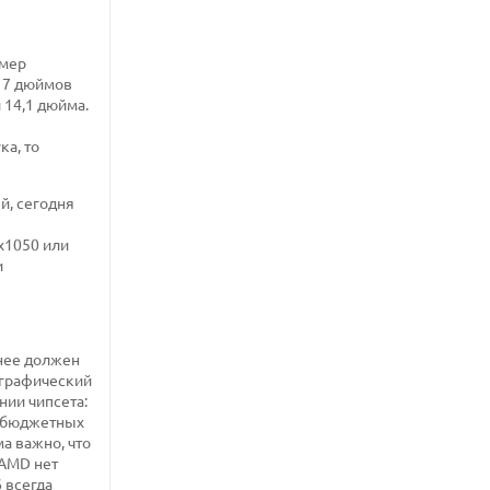
змер
 17 дюймов
 14,1 дюйма.
ка, то
й, сегодня
х1050 или
и
нее должен
 графический
нии чипсета:
я бюджетных
ма важно, что
 AMD нет
 всегда