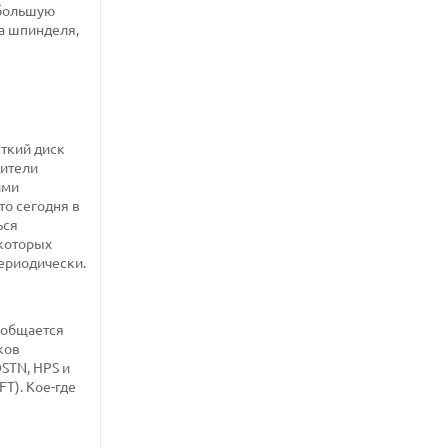
 большую
ва шпинделя,
сткий диск
дители
ими
то сегодня в
ься
екоторых
периодически.
 общается
ков
STN, HPS и
T). Кое-где