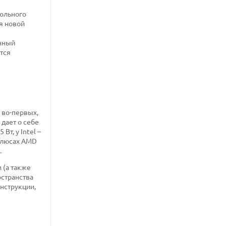
тольного
я новой
анный
тся
 во-первых,
дает о себе
т, у Intel –
 плюсах AMD
.
 (а также
остранства
онструкции,