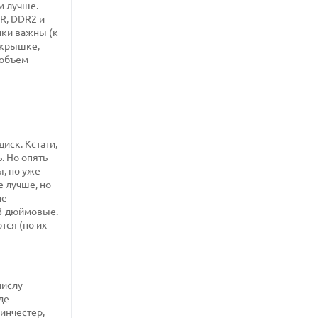
м лучше.
DR, DDR2 и
ики важны (к
 крышке,
 объем
иск. Кстати,
. Но опять
, но уже
е лучше, но
не
,8-дюймовые.
тся (но их
числу
де
винчестер,