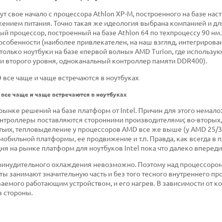
т свое начало с процессора Athlon XP-M, построенного на базе нас
ением питания. Точно такая же идеология выбрана компанией и дл
й процессор, построенный на базе Athlon 64 по техпроцессу 90 нм.
 особенности (наиболее привлекателен, на наш взгляд, интегриров
только ноутбуки на базе «первой волны» AMD Turion, где использую
ти второго уровня, одноканальный контроллер памяти DDR400).
все чаще и чаще встречаются в ноутбуках
ынке решений на базе платформ от Intel. Причин для этого немало:
онтроллеры поставляются сторонними производителями; во-вторых, 
ьих, тепловыделение у процессоров AMD все же выше (у AMD 25/35 В
 мобильной платформы, ее продвижение и т.п. Правда, как всегда в
одня на рынке платформ для ноутбуков Intel пока что далеко впереди
принудительного охлаждения невозможно. Поэтому над процессором
ы занимают значительную часть и без того тесного внутреннего пр
аемого работающим устройством, и его нагрев. В зависимости от к
в стороны.