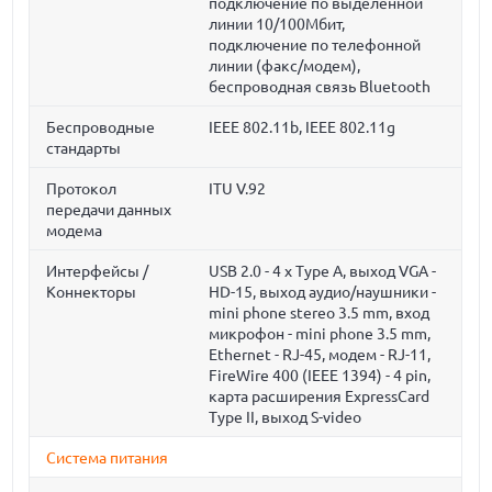
подключение по выделенной
линии 10/100Мбит,
подключение по телефонной
линии (факс/модем),
беспроводная связь Bluetooth
Беспроводные
IEEE 802.11b, IEEE 802.11g
стандарты
Протокол
ITU V.92
передачи данных
модема
Интерфейсы /
USB 2.0 - 4 x Type A, выход VGA -
Коннекторы
HD-15, выход аудио/наушники -
mini phone stereo 3.5 mm, вход
микрофон - mini phone 3.5 mm,
Ethernet - RJ-45, модем - RJ-11,
FireWire 400 (IEEE 1394) - 4 pin,
карта расширения ExpressCard
Type II, выход S-video
Система питания