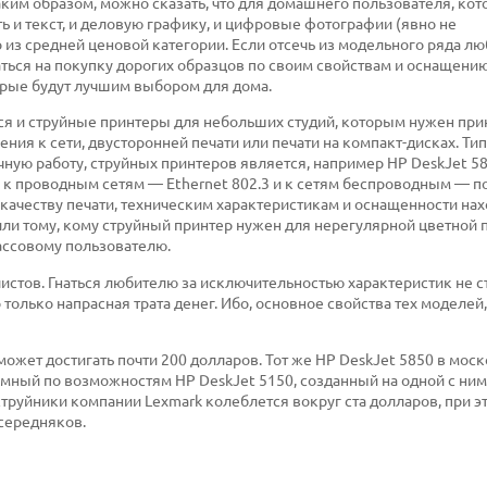
ким образом, можно сказать, что для домашнего пользователя, ко
ь и текст, и деловую графику, и цифровые фотографии (явно не
 из средней ценовой категории. Если отсечь из модельного ряда лю
ться на покупку дорогих образцов по своим свойствам и оснащению
оторые будут лучшим выбором для дома.
я и струйные принтеры для небольших студий, которым нужен при
я к сети, двусторонней печати или печати на компакт-дисках. Т
чную работу, струйных принтеров является, например HP DeskJet 5
к проводным сетям — Ethernet 802.3 и к сетям беспроводным — п
о качеству печати, техническим характеристикам и оснащенности нах
ли тому, кому струйный принтер нужен для нерегулярной цветной п
ассовому пользователю.
истов. Гнаться любителю за исключительностью характеристик не ст
то только напрасная трата денег. Ибо, основное свойства тех моделе
 может достигать почти 200 долларов. Тот же HP DeskJet 5850 в мос
ромный по возможностям HP DeskJet 5150, созданный на одной с ни
 струйники компании Lexmark колеблется вокруг ста долларов, при э
 середняков.