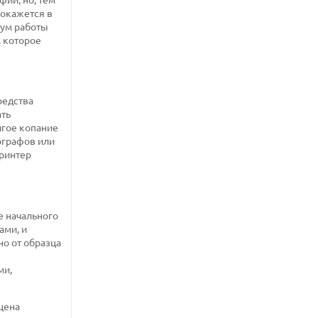
 окажется в
мум работы
, которое
редства
ать
лгое копание
ографов или
принтер
е начального
ами, и
о от образца
ми,
цена