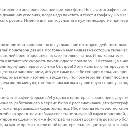
ючительно о воспроизведении цветных фото. Но на фотографии свет
домашних условиях, когда надо печатать и текст и графику, но ма
акого резона. Именно для таких условий и нужны недорогие принтер
роизводители заявляют во всеуслышание и которые действительно
елей принтеров давно и постоянно выпячивает некоторые техниче
вателей ориентироваться исключительно на них. И пользователи
и читают, что скорость печати одного принтера – 14 страниц в мину
принтер лучше первого. Он же быстрее! Хотя мало кого интересует, ч
центным заполнением, что уже само по себе говорит о том, что при
ольшой цветной картинки, вроде тех, что принтеры печатают после 
днем около минуты, с небольшим лагом в ту или иную сторону на 
ых.
ти фотографии формата А4 у одного принтера в сравнении с други
сионала, работающего в сервис-бюро и распечатывающего фотограф
но тоже не решающая характеристика. Ибо никогда не известно, ско
чтобы скорость печати была совсем не значимой характеристикой, 
нтеров на одной и той же фотографии может достигать довольно б
м, за какое время тот или иной принтер печатает цветную фотограф