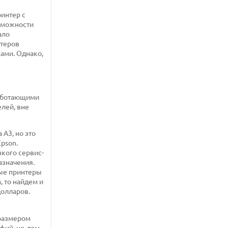
ринтер с
озможности
ало
нтеров
нами. Однако,
работающими
лей, вне
А3, но это
pson.
якого сервис-
азначения.
ные принтеры
 то найдем и
олларов.
 размером
фий, но, тем