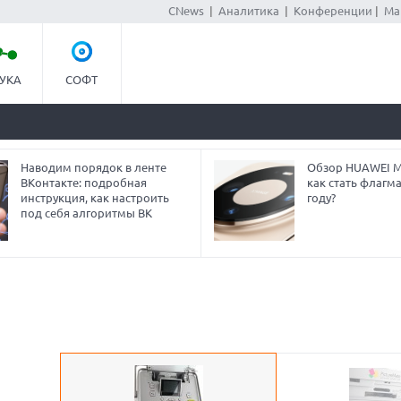
CNews
|
Аналитика
|
Конференции
|
Ма
УКА
СОФТ
Наводим порядок в ленте
Обзор HUAWEI Ma
ВКонтакте: подробная
как стать флагм
инструкция, как настроить
году?
под себя алгоритмы ВК