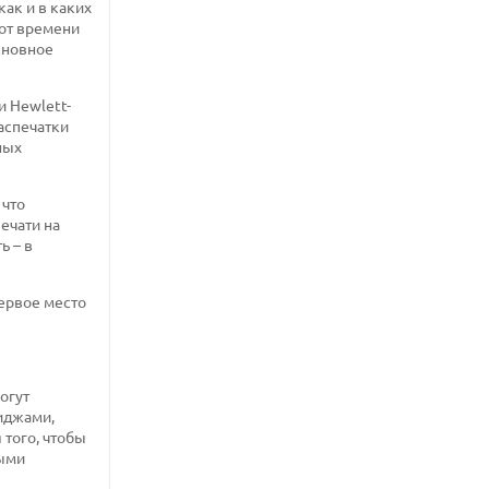
как и в каких
 от времени
основное
и Hewlett-
распечатки
ных
 что
ечати на
ь – в
ервое место
огут
иджами,
того, чтобы
ными