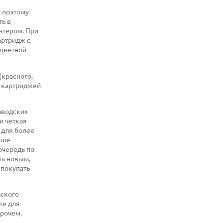
 поэтому
ть в
нтером. При
артридж с
ицветной
(красного,
х картриджей
аводских
и четкая
 для более
чие
очередь по
ть новым,
 покупать
ьского
же для
прочем,