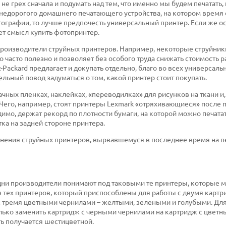
не грех сначала и подумать над тем, что именно мы будем печатать, 
 недорогого домашнего печатающего устройства, на котором время
фотографии, то лучше предпочесть универсальный принтер. Если же 
еет смысл купить фотопринтер.
производители струйных принтеров. Например, некоторые струйник
о часто полезно и позволяет без особого труда снижать стоимость 
t-Packard предлагает и докупать отдельно, благо во всех универсаль
льный повод задуматься о том, какой принтер стоит покупать.
ачных пленках, наклейках, «переводилках» для рисунков на ткани и,
 Чего, например, стоят принтеры Lexmark «отряхивающиеся» после п
мо, держат рекорд по плотности бумаги, на которой можно печатат
ка на задней стороне принтера.
менения струйных принтеров, вырвавшемуся в последнее время на п
дни производители понимают под таковыми те принтеры, которые м
я тех принтеров, который приспособлены для работы с двумя картр
 тремя цветными чернилами – желтыми, зелеными и голубыми. Для 
лько заменить картридж с черными чернилами на картридж с цвет
ть получается шестицветной.