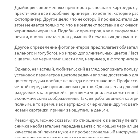
Драйверы современных принтеров распознают картридж с д
практически все подобные принтеры, то есть те, которые р
фотопринтер. Другое дело, что некоторый производители д
этом меняется только то, что в комплект поставки включа
чернилами черными. Подобных принтеров, как в «нормально
печати, вполне хватает для домашней печати, как документо
Другое определение фотопринтеров предполагает обязатель
зеленого и голубого), но и трех дополнительных цветов. Ч
с цветными чернилами шести или, например, в фотопринтера
Однако, на частный, любительский взгляд распознать поль
установок параметров цветопередачи вполне достаточно для
цветопередача вообще не всегда имеет значение. Професси
четкой передачи оригинальных цветов. Однако, если для л
раздельных картриджей с цветными чернилами может и не б
экономическим соображениям. Так, выработавшийся картрид
полным, в то время, как картриджи с чернилами других цвет
новый картридж, причем за ощутимые деньги.
Резюмируя, можно сказать, что отношение к качеству печат
снимка необязательна передача цвета с помощью чернил ше
качественной печати нужен и профессиональный инструмент.
экономических параметров мы коснемся ниже.