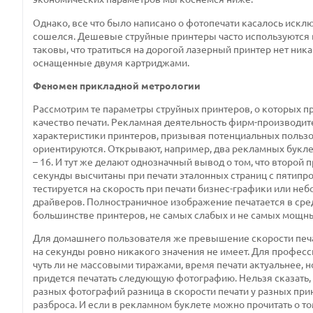
Однако, все что было написано о фотопечати касалось искл
сошелся. Дешевые струйные принтеры часто используются в 
таковы, что тратиться на дорогой лазерный принтер нет ник
оснащенные двумя картриджами.
Феномен прикладной метрологии
Рассмотрим те параметры струйных принтеров, о которых п
качество печати. Рекламная деятельность фирм-производит
характеристики принтеров, призывая потенциальных пользо
ориентируются. Открывают, например, два рекламных буклета 
– 16. И тут же делают однозначный вывод о том, что второй 
секунды высчитаны при печати эталонных страниц с пятипро
тестируется на скорость при печати бизнес-графики или неб
драйверов. Полностраничное изображение печатается в сре
большинстве принтеров, не самых слабых и не самых мощн
Для домашнего пользователя же превышение скорости печа
на секунды ровно никакого значения не имеет. Для профес
чуть ли не массовыми тиражами, время печати актуальнее, 
придется печатать следующую фотографию. Нельзя сказать, 
разных фотографий разница в скорости печати у разных при
разброса. И если в рекламном буклете можно прочитать о то