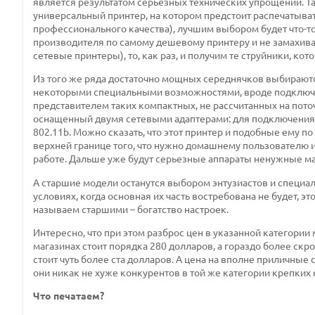
является результатом серьезных технических упрощений. Та
универсальный принтер, на котором предстоит распечатыват
профессионального качества), лучшим выбором будет что-то
производителя по самому дешевому принтеру и не замахива
сетевые принтеры), то, как раз, и получим те струйники, к
Из того же ряда достаточно мощных середнячков выбираютс
некоторыми специальными возможностями, вроде подключени
представителем таких компактных, не рассчитанных на пото
оснащенный двумя сетевыми адаптерами: для подключения 
802.11b. Можно сказать, что этот принтер и подобные ему п
верхней границе того, что нужно домашнему пользователю и
работе. Дальше уже будут серьезные аппараты ненужные м
А старшие модели останутся выбором энтузиастов и специал
условиях, когда основная их часть востребована не будет, э
называем старшими – богатство настроек.
Интересно, что при этом разброс цен в указанной категории
магазинах стоит порядка 280 долларов, а гораздо более ск
стоит чуть более ста долларов. А цена на вполне приличные
они никак не хуже конкурентов в той же категории крепких
Что печатаем?