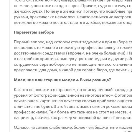
не менее, они тоже находят спрос. Причем, судя по всему, 
женских руках. Почему в женских? Потому, что подобные п
руками, практически неимелось неавтоматических настроек 
потом легко можно носить, ставить в альбом, показывать по
Параметры выбора
Первый вопрос, над котором стоит задуматься при выборе ст
позволяют, то можно и серьезную профессиональную технику
достаточными средствами (впрочем, не очень большими). На
в настройках принтера, выверку цветопередачи и другие 
сотрудников сервис-бюро, но не имеющие никакого значения
предпочесть для дома, а какой для сервис-бюро, где печать
Младшие или старшие модели. В чем разница?
Как это не покажется странным, но неискушенный взгляд в
уровня от фотографии сделанной на многоцветном фотопринт
печатающем картинки по качеству своему приближающиеся к
отличаться не будет. В этой связи, имеет смысл рекомендов
профессионалам. Тем более что техника не стоит на месте,
например, такими, как размер чернильной капли в 2 пиколи
Однако, на самые слабенькие, более чем бюджетные модели, 