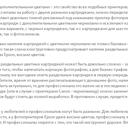
ополнительными цветами – это свойство всех подобных принтеров,
ассчитаны на работу с двумя разными картриджами, можно передела
елают довольно тонкий рекламный ход «назначая» принтер фотопри
ют картридж с дополнительными цветными чернилами и исключают к
м» варианте, с черным картриджем, так и с картриджами для шест
в, так и фотоснимков.
но наличие картриджей с цветными чернилами не только базовых 
асто такая схема конструктивно предусматривает наличие раздельны
х Epson, восьми цветов.
зу раздельных цветных картриджей может быть довольно сложно – з
 того, чтобы напечатать хорошую фотографию, а для бизнес-график
оналу же выгоднее иметь раздельные картриджи в первую очередь
юбителя, время от времени распечатывающего домашнее фото, нали
ыть актуальным, то для профессионала это важно не в последнюю 
ж (или в случае с принтерами Canon - чернильницу) можно замени
ов будут стоять до полной выработки. В противном случае, придется
и у любителей и профессионалов могут быть разными. Для любител
сти, а у фотопринтеров Epson даже восьми цветов, профессионалу 
 И профессионалы мирятся с тем, что такой инструмент дороже. В