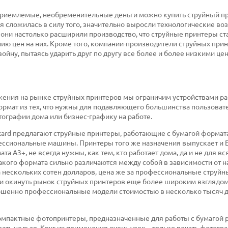
а приемлемые, необременительные деньги можно купить струйный п
 сложилась в силу того, значительно выросли технологические в
 они настолько расширили производство, что струйные принтеры ст
ию цен на них. Кроме того, компании-производители струйных при
йну, пытаясь ударить друг по другу все более и более низкими це
ложения на рынке струйных принтеров мы ограничим устройствами 
рмат из тех, что нужны для подавляющего большинства пользовате
отографии дома или бизнес-графику на работе.
ard предлагают струйные принтеры, работающие с бумагой формата 
ессиональные машины. Принтеры того же назначения выпускает и E
а А3+, не всегда нужны, как тем, кто работает дома, да и не для вс
 такого формата сильно различаются между собой в зависимости от н
 нескольких сотен долларов, цена же за профессиональные струй
ли окинуть рынок струйных принтеров еще более широким взглядом,
ршенно профессиональные модели стоимостью в несколько тысяч д
омпактные фотопринтеры, предназначенные для работы с бумагой
ать нельзя. Круг их применения очень узок – только печать фотогра