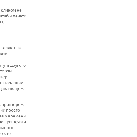
 клином не
сштабы печати
ы,
 влияют на
ские
ту, а другого
то эти
нтер
инсталляции
подавляющем
м принтером
ии просто
лько времени
но при печати
ольшого
ию, то