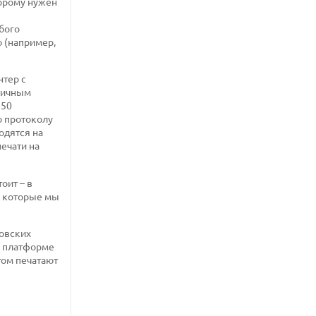
торому нужен
бого
 (например,
нтер с
ипичным
850
о протоколу
одятся на
ечати на
оит – в
й, которые мы
ковских
м платформе
том печатают