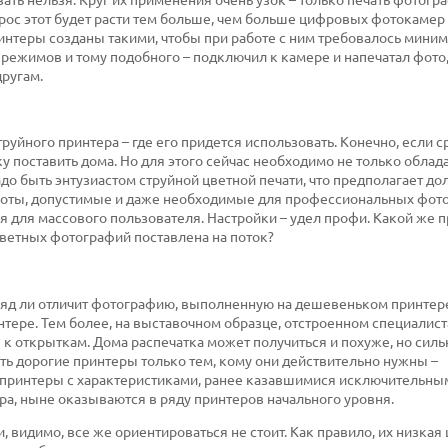
спрос этот будет расти тем больше, чем больше цифровых фотокамер
ринтеры созданы такими, чтобы при работе с ним требовалось мини
режимов и тому подобного – подключил к камере и напечатал фото
другам.
руйного принтера – где его придется использовать. Конечно, если с
 поставить дома. Но для этого сейчас необходимо не только облад
до быть энтузиастом струйной цветной печати, что предполагает до
работы, допустимые и даже необходимые для профессиональных фот
 для массового пользователя. Настройки – удел профи. Какой же 
 цветных фотографий поставлена на поток?
ряд ли отличит фотографию, выполненную на дешевеньком принтер
ере. Тем более, на выставочном образце, отстроенном специалист
 открыткам. Дома распечатка может получиться и похуже, но сильн
ать дорогие принтеры только тем, кому они действительно нужны –
 и принтеры с характеристиками, ранее казавшимися исключительны
тра, ныне оказываются в ряду принтеров начального уровня.
видимо, все же ориентироваться не стоит. Как правило, их низкая 