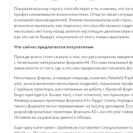
Покупательскому спросу способствует и то, конечно, что з
профессиональными возможностями. Отчасти такая ситуация
компаний-производителей. Уловив пользовательский спрос,
возможно выпекать, как пирожки, что способствовало паден
несколько лет тому назад затеяли настоящую демпинговую во
как это часто бывает, покупатели от этого только выиграли.
Что сейчас предлагается покупателям
Прежде всего стоит сказать о том, что рассмотрение пред
с печатными материалами формата А4. Это максимальный фо
зависимости от того, где и что они предполагают печатать ф
Некоторые фирмы, в первую очередь, конечно, Hewlett-Pack
уже, за исключением нескольких моделей, серьезные проф
Струйные принтеры, рассчитанные на работу с бумагой формат
бюро пригодятся. Более того, стоит отметить, что принтеры
Универсальные принтеры формата А3+ будут стоить порядка
такого формата легко переваливает за тысячу долларов. Ес
широкоформатные принтеры формата А2+, но это уже сове
Оставим их за рамками данного обзора.
Еще одну категорию струйников составляют специальные к
10х15 см. Понятно, что универсальными такие принтеры назв