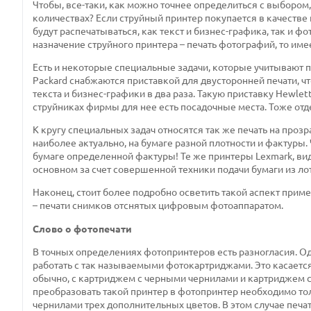
Чтобы, все-таки, как можно точнее определиться с выбором, 
количествах? Если струйный принтер покупается в качестве
будут распечатываться, как текст и бизнес-графика, так и 
назначение струйного принтера – печать фотографий, то им
Есть и некоторые специальные задачи, которые учитывают 
Packard снабжаются приставкой для двусторонней печати, чт
текста и бизнес-графики в два раза. Такую приставку Hewlet
струйниках фирмы для нее есть посадочные места. Тоже отде
К кругу специальных задач относятся так же печать на прозр
наиболее актуально, на бумаге разной плотности и фактуры.
бумаге определенной фактуры! Те же принтеры Lexmark, види
основном за счет совершенной техники подачи бумаги из лот
Наконец, стоит более подробно осветить такой аспект при
– печати снимков отснятых цифровым фотоаппаратом.
Слово о фотопечати
В точных определениях фотопринтеров есть разногласия. О
работать с так называемыми фотокартриджами. Это касаетс
обычно, с картриджем с черными чернилами и картриджем с
преобразовать такой принтер в фотопринтер необходимо то
чернилами трех дополнительных цветов. В этом случае печа