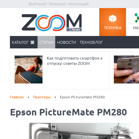
Выбирай : Покупай : Используй
ТЕХНИКА
НА
КАТАЛОГ
СТАТЬИ
НОВОСТИ
ТЕХНОБЛОГ
Как подготовить смартфон к
отпуску: советы ZOOM
Главная
Принтеры
Epson PictureMate PM280
Epson PictureMate PM280