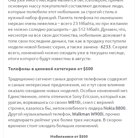
основную массу покупателей составляют деловые люди,
которые полюбили этот мобильник за строгий стиль и
нужный набор функций. Память телефона по нынешним
меркам очень невелика – всего 23 Мбайта, но при желании
ее можно солидно расширить – до 512 Мбайт. Думаем, что,
несмотря на все свои достоинства, мобильник доживает в
топе свои последние деньки, так как в продажу поступили
модели новой бизнес-серии, а также замена -
6233
. Скорее
всего, изменений можно ожидать уже в текущем месяце,
итоги которого будут известны в августе.
Телефоны в ценовой категории от $500
Традиционно сегмент самых дорогих телефонов содержит
и самые интересные предложения, но и тут свое влияние
оказало ожидание новых моделей. Особых изменений нет.
Единственное, опять отличился Sony Ericsson, который как
ураган, ворвавшись со своим
W810
i, смел с верхней
строчки, казалось бы, непоколебимого лидера
Nokia 8800
.
Другой музыкальный телефон,
Walkman W900i
, прочно
«подпирает» рейтинг уже более трех месяцев. В скором
времени стоит ожидать больших изменений.
Мобильники от $500