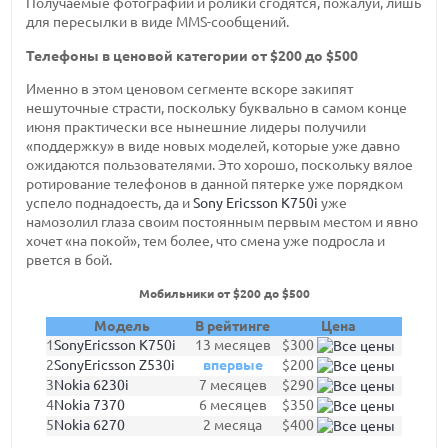
Получаемые фотографии и ролики сгодятся, пожалуй, лишь
для пересылки в виде MMS-сообщений.
Телефоны в ценовой категории от $200 до $500
Именно в этом ценовом сегменте вскоре закипят
нешуточные страсти, поскольку буквально в самом конце
июня практически все нынешние лидеры получили
«поддержку» в виде новых моделей, которые уже давно
ожидаются пользователями. Это хорошо, поскольку вялое
ротирование телефонов в данной пятерке уже порядком
успело поднадоесть, да и
Sony Ericsson K750i
уже
намозолил глаза своим постоянным первым местом и явно
хочет «на покой», тем более, что смена уже подросла и
рвется в бой.
Мобильники от $200 до $500
Модель
В рейтинге
Цена
1
SonyEricsson K750i
13 месяцев
$300
2
SonyEricsson Z530i
впервые
$200
3
Nokia 6230i
7 месяцев
$290
4
Nokia 7370
6 месяцев
$350
5
Nokia 6270
2 месяца
$400