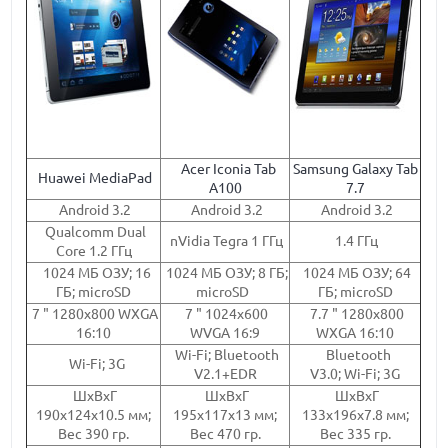
Acer Iconia Tab
Samsung Galaxy Tab
Huawei MediaPad
A100
7.7
Android 3.2
Android 3.2
Android 3.2
Qualcomm Dual
nVidia Tegra 1 ГГц
1.4 ГГц
Core 1.2 ГГц
1024 МБ ОЗУ; 16
1024 МБ ОЗУ; 8 ГБ;
1024 МБ ОЗУ; 64
ГБ; microSD
microSD
ГБ; microSD
7 " 1280x800 WXGA
7 " 1024x600
7.7 " 1280x800
16:10
WVGA 16:9
WXGA 16:10
Wi-Fi; Bluetooth
Bluetooth
Wi-Fi; 3G
V2.1+EDR
V3.0; Wi-Fi; 3G
ШхВхГ
ШхВхГ
ШхВхГ
190x124x10.5 мм;
195х117х13 мм;
133х196х7.8 мм;
Вес 390 гр.
Вес 470 гр.
Вес 335 гр.