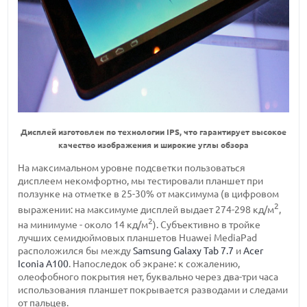
Дисплей изготовлен по технологии IPS, что гарантирует высокое
качество изображения и широкие углы обзора
На максимальном уровне подсветки пользоваться
дисплеем некомфортно, мы тестировали планшет при
ползунке на отметке в 25-30% от максимума (в цифровом
2
выражении: на максимуме дисплей выдает 274-298 кд/м
,
2
на минимуме - около 14 кд/м
). Субъективно в тройке
лучших семидюймовых планшетов Huawei MediaPad
расположился бы между
Samsung Galaxy Tab 7.7
и
Acer
Iconia A100
. Напоследок об экране: к сожалению,
олеофобного покрытия нет, буквально через два-три часа
использования планшет покрывается разводами и следами
от пальцев.