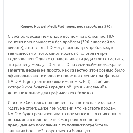
Корпус Huawei MediaPad тонок, вес устройства 390 г
С воспроизведением видео все немного сложнее. HD-
контент проигрывается без проблем (720 пикселей по
высоте), а вот с Full HD могут возникнуть проблемы, в
зависимости от того, какой кодек использован при
кодировании. Однако справедливости ради стоит отметить,
что разницу между HD и Full HD на семидюймовом экране
заметить весьма не просто. Как известно, этой осенью было
официально анонсировано новое поколение платформы
NVIDIA Tegra (под кодовым именем Kal-El), в составе
которой уже будет 4 ядра для общих вычислений и
дополнительное для графических обсчетов.
И все же быстрого появления планшетов на ее основе
ждать не стоит. Даже при условии, что на старте продаж
NVIDIA будет реализовывать свои чипсеты по сниженным
ценам, они в принципе не смогут быть дешевле
предыдущего поколения. Что получит потребитель
заплатив больше? Теоретически большую