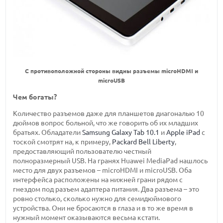
С противоположной стороны видны разъемы microHDMI и
microUSB
Чем богаты?
Количество разъемов даже для планшетов диагональю 10
дюймов вопрос больной, что же говорить об их младших
братьях. Обладатели
Samsung Galaxy Tab 10.1
и
Apple iPad
с
тоской смотрят на, к примеру,
Packard Bell Liberty
,
предоставляющий пользователю честный
полноразмерный USB. На гранях Huawei MediaPad нашлось
место для двух разъемов – microHDMI и microUSB. Оба
интерфейса расположены на нижней грани рядом с
гнездом под разъем адаптера питания. Два разъема – это
ровно столько, сколько нужно для семидюймового
устройства. Они не бросаются в глаза и в то же время в
нужный момент оказываются весьма кстати.