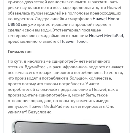
кризиса двухлетней давности экономить и рассчитывать
риски научились почти все, надо предполагать, что Huawei
обзавелась пулом моделей на полголовы превосходящих
конкурентов. Лидера линейки смартфонов
Huawei Honor
U8860
мы уже протестировали на прошлой неделе и
сделали свои выводы. Этот материал посвящен
тестированию семидюймового планшета
Huawei MediaPad
,
представленного вместе с
Huawei Honor
.
Генеалогия
По сути, в неологизме «ширпотреб» нет негативного
оттенка. Вдумайтесь, в расшифрованном виде это означает
всего-навсего «товары широкого потребления». То есть то,
что производят и потребляют в большом количестве,
просто потому что таковы потребности. У части
потребителей сложилось представление о Huawei, как о
производителе «ширпотреба» и, может быть, такое
отношение оправдано, но попытку изменить имидж
выпуском Huawei MediaPad нельзя игнорировать. Оно
удивляет? Безусловно.