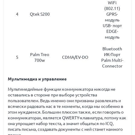
WiFi
(802.11)
4
Qtek S200
GPRS-
модуль
USB- порт
EDGE-
модуль
Bluetooth
Palm Treo
ИК-Порт
5
CDMA/EV-DO
700w
Palm Multi-
Connector
Мультимедиа и управление
Мультимедийные функции коммуникатора никогда не
оставались в стороне при выборе устройства
пользователем. Ведь именно они призваны развлекать и
всячески радовать нас в те моменты, когда мы особенно в
этом нуждаемся. Большим плюсом также, если говорить о
коммуникаторах, является QWERTY-клавиатура, потому как
она упрощает набор текста, а значит общаться по ICQ,
писать письма, создавать документы с ней станет намного
проще.