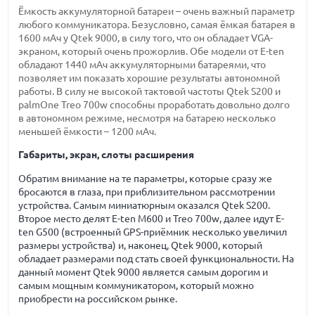
Ёмкость аккумуляторной батареи – очень важный параметр
любого коммуникатора. Безусловно, самая ёмкая батарея в
1600 мАч у Qtek 9000, в силу того, что он обладает VGA-
экраном, который очень прожорлив. Обе модели от E-ten
обладают 1440 мАч аккумуляторными батареями, что
позволяет им показать хорошие результаты автономной
работы. В силу не высокой тактовой частоты Qtek S200 и
palmOne Treo 700w способны проработать довольно долго
в автономном режиме, несмотря на батарею несколько
меньшей ёмкости – 1200 мАч.
Габариты, экран, слоты расширения
Обратим внимание на те параметры, которые сразу же
бросаются в глаза, при приблизительном рассмотрении
устройства. Самым миниатюрным оказался Qtek S200.
Второе место делят E-ten M600 и Treo 700w, далее идут E-
ten G500 (встроенный GPS-приёмник несколько увеличил
размеры устройства) и, наконец, Qtek 9000, который
обладает размерами под стать своей функциональности. На
данный момент Qtek 9000 является самым дорогим и
самым мощным коммуникатором, который можно
приобрести на российском рынке.