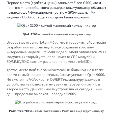
Первое место (с учётом цены) занимает E-ten G500, что и
понятно – при небольших размерах коммуникатор обладает
потрясающей функциональностью – GPS-модуль, FM-
модуль и USB-хост ещё никогда не были лишними.
Qtek S200
– самый маленький коммуникатор
Второе место занял E-ten M600, что и говорить, тайваньские
разработчики из E-ten научились создавать воистину
интересные модели. От G500 модель M600 отличается Wi-Fi
модулем (который установлен вместо GPS-модуля) и
SD/MMC/SDIO слотом расширения (вместо miniSD).
Третье место почётно занимает самый большой, но в то же
время самый производительный коммуникатор Qtek 9000.
Не смотря на VGA-экран и QWERTY-клавиатуру, размеры
устройства не позволили ему занять первое или хотя бы
второе место. Да и стоимость устройства на сегодняшний
день предельно высокая – порядка 1200$.
Palm Treo 700w
– ярые поклонники Palm все еще ждут новинку