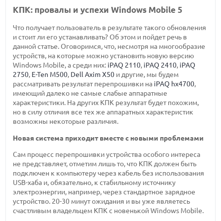
КПК: провалы и успехи Windows Mobile 5
Что получает пользователь в результате такого обновления
и стоит ли его устанавливать? Об этом и пойдет речь в
данной статье. Оговоримся, что, несмотря на многообразие
устройств, на которые можно установить новую версию
Windows Mobile, а среди них:
iPAQ 2110
,
iPAQ 2410
,
iPAQ
2750
,
E-Ten M500
,
Dell Axim X50
и другие, мы будем
рассматривать результат перепрошивки на
iPAQ hx4700
,
имеющий далеко не самые слабые аппаратные
характеристики. На других КПК результат будет похожим,
но в силу отличия все тех же аппаратных характеристик
возможны некоторые различия.
Новая система приходит вместе с новыми проблемами
Сам процесс перепрошивки устройства особого интереса
не представляет, отметим лишь то, что КПК должен быть
подключен к компьютеру через кабель без использования
USB-хаба и, обязательно, к стабильному источнику
электроэнергии, например, через стандартное зарядное
устройство. 20-30 минут ожидания и вы уже являетесь
счастливым владельцем КПК с новенькой Windows Mobile.