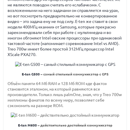
не являются поводом считать его «слабачком». С
возложенными на него задачами он справляется «на ура»,
но вот посмотреть предварительно не конвертированное
видео – это задача ему не под силу. E-ten же ставит в свои
модели 400МГц «камни» от Samsung, которые прекрасно
зарекомендовали себя при работе с мультимедиа и во
многом обгоняют Intel-овские процессоры при одинаковой
тактовой частоте (напоминает соревнование Intel vs AMD).
Treo 700w имеет более простой 312МГц процессор Intel
XScale PXA270.
E-ten G500
– самый стильный коммуникатор с GPS
Объём памяти 64 Мб RAM и 128 Mб ROM «де факто»
становится эталоном, на который равняются все
производители. Только лишь palmOne, зная, что у Treo 700w
миллионы фанатов по всему миру, позволяет себе
сэкономить на размере ROM.
E-ten M600
– действительно достойный коммуникатор