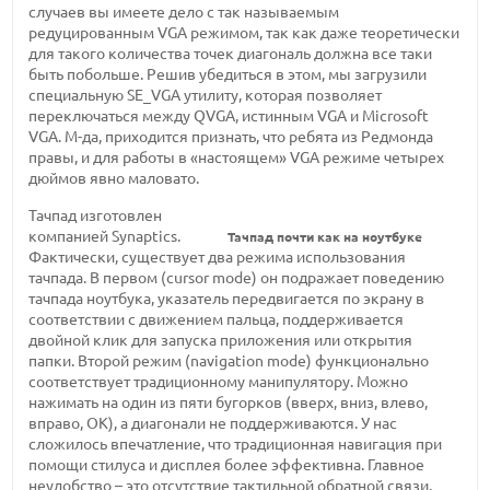
случаев вы имеете дело с так называемым
редуцированным VGA режимом, так как даже теоретически
для такого количества точек диагональ должна все таки
быть побольше. Решив убедиться в этом, мы загрузили
специальную SE_VGA утилиту, которая позволяет
переключаться между QVGA, истинным VGA и Microsoft
VGA. М-да, приходится признать, что ребята из Редмонда
правы, и для работы в «настоящем» VGA режиме четырех
дюймов явно маловато.
Тачпад изготовлен
компанией Synaptics.
Тачпад почти как на ноутбуке
Фактически, существует два режима использования
тачпада. В первом (cursor mode) он подражает поведению
тачпада ноутбука, указатель передвигается по экрану в
соответствии с движением пальца, поддерживается
двойной клик для запуска приложения или открытия
папки. Второй режим (navigation mode) функционально
соответствует традиционному манипулятору. Можно
нажимать на один из пяти бугорков (вверх, вниз, влево,
вправо, OK), а диагонали не поддерживаются. У нас
сложилось впечатление, что традиционная навигация при
помощи стилуса и дисплея более эффективна. Главное
неудобство – это отсутствие тактильной обратной связи,