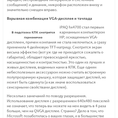
сообщения) и динамик, микрофон расположен внизу и
значительно смещен вправо.
Взрывная комбинация VGA-дисплея и тачпада
iPAQ hx4700 стал первым
карманным компьютером
В подставке КПК смотрится
HP, оснащенным VGA-
гармонично
дисплеем, причем компания не стала мелочиться, а сразу
применила 4-дюймовую TFT-матрицу. Смотрится экран
весьма эффектно (вот уж где не приходится сожалеть о
габаритах), обладает превосходной яркостью,
насыщенностью и контрастностью. Это один из лучших и
живых дисплеев, виденных нами в КПК. Еще одним
небесполезным аксессуаром можно считать встроенную
полупрозрачную крышку, которая защищает дисплей, но
может быть сдвинута (а как иначе воспользоваться
сенсорными свойствами дисплея).
Несколько замечаний по поводу разрешения.
Использование дисплея с разрешением 640х480 пикселей
не означает, что теперь вы можете на нем видеть в 4 раза
больше, чем на QVGA дисплее. Странно? Дело в том, что
Microsoft позаботилась о ваших глазах, и в большинстве