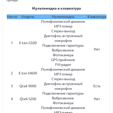
Мультимедиа и клавиатура
Место
Модель
Мультимедиа
Клавиатура
Полифонический динамик
MP3-плеер
Стерео-выход
Диктофон, встроенный
микрофон
1
E-ten G500
Подключение гарнитуры
Нет
Виброзвонок
Фотокамера
GPS-приёмник
FM-радио
Полифонический динамик
2
E-ten M600
MP3-плеер
Стерео-выход
Диктофон, встроенный
3
Qtek 9000
Есть
микрофон
Подключение гарнитуры
Виброзвонок
4
Qtek S200
Нет
Фотокамера
Полифонический динамик
MP3-плеер