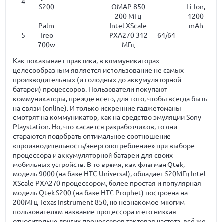
4
S200
OMAP 850
Li-Ion,
200 МГц
1200
Palm
Intel XScale
mAh
5
Treo
PXA270 312
64/64
700w
МГц
Как показывает практика, в коммуникаторах
целесообразным является использование не самых
производительных (и голодных до аккумуляторной
батареи) процессоров. Пользователи покупают
коммуникаторы, прежде всего, для того, чтобы всегда быть
на связи (online). И только искренние гаджетоманы
смотрят на коммуникатор, как на средство эмуляции Sony
Playstation. Но, что касается разработчиков, то они
стараются подобрать оптимальное соотношение
«производительность/энергопотребление» при выборе
процессора и аккумуляторной батареи для своих
мобильных устройств. В то время, как флагман Qtek,
модель 9000 (на базе HTC Universal), обладает 520МГц Intel
XScale PXA270 процессором, более простая и популярная
модель Qtek S200 (на базе HTC Prophet) построена на
200МГц Texas Instrument 850, но незнакомое многим
пользователям название процессора и его низкая
относительно других процессоров тактовая частота, всё же