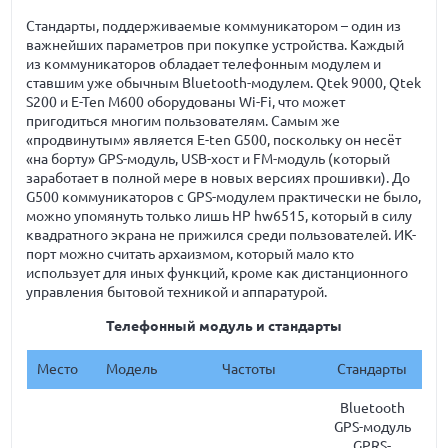
Стандарты, поддерживаемые коммуникатором – один из
важнейших параметров при покупке устройства. Каждый
из коммуникаторов обладает телефонным модулем и
ставшим уже обычным Bluetooth-модулем. Qtek 9000, Qtek
S200 и E-Ten M600 оборудованы Wi-Fi, что может
пригодиться многим пользователям. Самым же
«продвинутым» является E-ten G500, поскольку он несёт
«на борту» GPS-модуль, USB-хост и FM-модуль (который
заработает в полной мере в новых версиях прошивки). До
G500 коммуникаторов с GPS-модулем практически не было,
можно упомянуть только лишь HP hw6515, который в силу
квадратного экрана не прижился среди пользователей. ИК-
порт можно считать архаизмом, который мало кто
использует для иных функций, кроме как дистанционного
управления бытовой техникой и аппаратурой.
Телефонный модуль и стандарты
Место
Модель
Частоты
Стандарты
Bluetooth
GPS-модуль
GPRS-