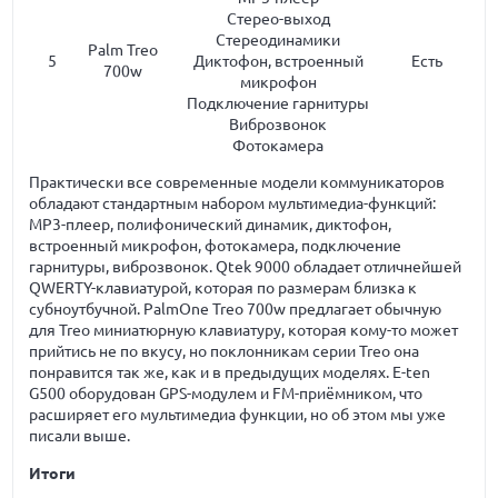
Стерео-выход
Стереодинамики
Palm Treo
5
Диктофон, встроенный
Есть
700w
микрофон
Подключение гарнитуры
Виброзвонок
Фотокамера
Практически все современные модели коммуникаторов
обладают стандартным набором мультимедиа-функций:
MP3-плеер, полифонический динамик, диктофон,
встроенный микрофон, фотокамера, подключение
гарнитуры, виброзвонок. Qtek 9000 обладает отличнейшей
QWERTY-клавиатурой, которая по размерам близка к
субноутбучной. PalmOne Treo 700w предлагает обычную
для Treo миниатюрную клавиатуру, которая кому-то может
прийтись не по вкусу, но поклонникам серии Treo она
понравится так же, как и в предыдущих моделях. E-ten
G500 оборудован GPS-модулем и FM-приёмником, что
расширяет его мультимедиа функции, но об этом мы уже
писали выше.
Итоги