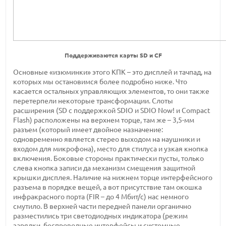
Поддерживаются карты SD и CF
Основные «изюминки» этого КПК – это дисплей и тачпад, на
которых мы остановимся более подробно ниже. Что
касается остальных управляющих элементов, то они также
перетерпели некоторые трансформации. Слоты
расширения (SD с поддержкой SDIO и SDIO Now! и Compact
Flash) расположены на верхнем торце, там же – 3,5-мм
разъем (который имеет двойное назначение:
одновременно является стерео выходом на наушники и
входом для микрофона), место для стилуса и узкая кнопка
включения. Боковые стороны практически пусты, только
слева кнопка записи да механизм смещения защитной
крышки дисплея. Наличие на нижнем торце интерфейсного
разъема в порядке вещей, а вот присутствие там окошка
инфракрасного порта (FIR – до 4 Мбит/c) нас немного
смутило. В верхней части передней панели органично
разместились три светодиодных индикатора (режим
зарядки, беспроводные интерфейсы и системные