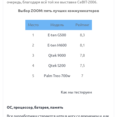
очередь, благодаря всё той же выставке CeBIT-2006.
Выбор ZOOM: пять лучших коммуникаторов
Место
Модель
Рейтинг
1
E-ten G500
8,3
2
E-ten M600
8,1
3
Qtek 9000
7,8
4
Qtek S200
7,5
5
Palm Treo 700w
7
Как мы тестируем
ОС, процессор, батарея, память
Все разработчики стараются идти в ногу со временем и, как