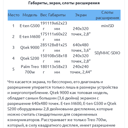
Габариты, экран, слоты расширения
Слоты
Место
Модель
Вес
Габариты
Экран
расширения
191
119x62x23
1
E-ten G500
miniSD
г
мм
240x320
175
111x60x22
точек, 2,8“
2
E-ten M600
г
мм
285
128x81x25
640x480
3
Qtek 9000
г
мм
точек, 3,6“
SD/MMC-SDIO
150
108x58x18
240x320
4
Qtek S200
г
мм
точек, 2,8“
Palm Treo
180
113x58x23
240x240
5
700w
г
мм
точек, 2,44“
Что касается экрана, то бесспорно, его диагональ и
разрешение упирается только лишь в размеры устройства
и энергопотребление. Qtek 9000 как топовая модель,
обладает самым большим (3,6 дюйма) экраном с
разрешение 640х480 точек. E-ten M600, E-ten G500 и Qtek
S200 оборудованы 2,8 дюймовыми дисплеями, которые
можно считать стандартными для современных
коммуникаторов. Расстраивает же только Treo 700w,
который, в силу квадратного дисплея, имеет разрешение