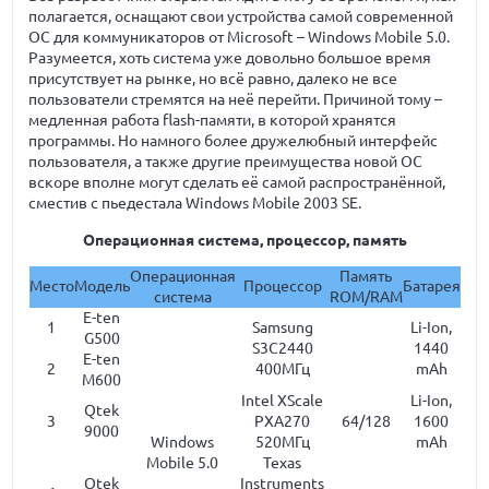
полагается, оснащают свои устройства самой современной
ОС для коммуникаторов от Microsoft – Windows Mobile 5.0.
Разумеется, хоть система уже довольно большое время
присутствует на рынке, но всё равно, далеко не все
пользователи стремятся на неё перейти. Причиной тому –
медленная работа flash-памяти, в которой хранятся
программы. Но намного более дружелюбный интерфейс
пользователя, а также другие преимущества новой ОС
вскоре вполне могут сделать её самой распространённой,
сместив с пьедестала Windows Mobile 2003 SE.
Операционная система, процессор, память
Операционная
Память
Место
Модель
Процессор
Батарея
система
ROM/RAM
E-ten
1
Samsung
Li-Ion,
G500
S3C2440
1440
E-ten
2
400МГц
mAh
M600
Intel XScale
Li-Ion,
Qtek
3
PXA270
64/128
1600
9000
Windows
520МГц
mAh
Mobile 5.0
Texas
Qtek
Instruments