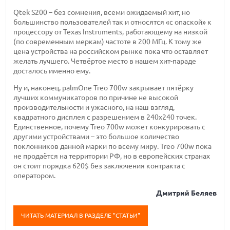
Qtek S200 – без сомнения, всеми ожидаемый хит, но
большинство пользователей так и относятся «с опаской» к
процессору от Texas Instruments, работающему на низкой
(по современным меркам) частоте в 200 МГц. К тому же
цена устройства на российском рынке пока что оставляет
желать лучшего. Четвёртое место в нашем хит-параде
досталось именно ему.
Ну и, наконец, palmOne Treo 700w закрывает пятёрку
лучших коммуникаторов по причине не высокой
производительности и ужасного, на наш взгляд,
квадратного дисплея с разрешением в 240х240 точек.
Единственное, почему Treo 700w может конкурировать с
другими устройствами – это большое количество
поклонников данной марки по всему миру. Treo 700w пока
не продаётся на территории РФ, но в европейских странах
он стоит порядка 620$ без заключения контракта с
оператором.
Дмитрий Беляев
ЧИТАТЬ МАТЕРИАЛ В РАЗДЕЛЕ "СТАТЬИ"