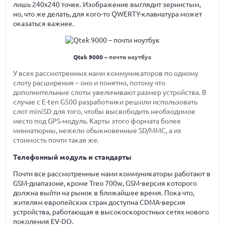
лишь 240х240 точек. Изображение выглядит зернистым,
но, что же делать, для кого-то QWERTY-клавиатура может
оказаться важнее.
Qtek 9000
– почти ноутбук
У всех рассмотренных нами коммуникаторов по одному
слоту расширения – оно и понятно, потому что
дополнительные слоты увеличивают размер устройства. В
случае с E-ten G500 разработчики решили использовать
слот miniSD для того, чтобы высвободить необходимое
место под GPS-модуль. Карты этого формата более
миниатюрны, нежели обыкновенные SD/MMC, а их
стоимость почти такая же.
Телефонный модуль и стандарты
Почти все рассмотренные нами коммуникаторы работают в
GSM-диапазоне, кроме Treo 700w, GSM-версия которого
должна выйти на рынок в ближайшее время. Пока что,
жителям европейских стран доступна CDMA-версия
устройства, работающая в высокоскоростных сетях нового
поколения EV-DO.