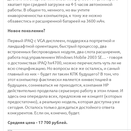
хватает при средней загрузке на 4-5 часов автономной
работы. В общем-то, немного, но вы учтите
«навороченность» компьютера, к тому же можно
обзавестись и расширенной батареей на 3600 мАч.
Новое поколение?
Первый iPAQ с VGA дисплеем, поддержка портретной и
ландшафтной ориентации, быстрый процессор, два
встроенных беспроводных модуля, два слота расширения,
работа под управлением Windows Mobile 2003 SE… - говоря
о достоинствах iPAQ hx4700, можно перечислить чуть ли не
всю спецификацию. Но вопросы все же остались, и самый
главный из них – будет ли таким КПК будущего? В том, что
этот компьютер фактически является «инвестицией в
будущее», сомневаться не приходится, компания HP
действительно проделала серьезную работу в этом плане. И
здесь она опередила всех, предложив не концепт (которых
предостаточно), а реальную модель, которая доступна уже
сегодня. Осталось только дождаться достойного ответа
конкурентов. Если он, конечно, будет.
Cредняя цена - 17 700 рублей.