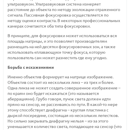
ультразвуком. Ультразвуковая система измеряет
расстояние до объекта по методу эхолокации отраженного
сигнала. Пассивная фокусировка осуществляется по
методу оценки контраста. В некоторых профессиональных
камерах сочетаются оба типа фокусировки.
В принципе, для фокусировки может использоваться вся
площадь матрицы, и это позволяет производителям
размещать на ней десятки фокусировочных зон, а также
использовать «плавающую» точку фокуса, которую
пользователь сам может разместить где ему угодно.
Борьба с искажениями
Именно объектив формирует на матрице изображение.
Объектив состоит из нескольких линз – из трех и более.
Одна линза не может создать совершенное изображение –
по краям оно будет искажаться (это называется
аберрациями). Грубо говоря, пучок света должен идти
прямо на сенсор, не рассеиваясь по пути. В какой-то мере
этому способствует диафрагма – круглая пластинка с
дыркой посередине, состоящая из нескольких лепестков.
Но сильно закрывать диафрагму нельзя – из-за этого
уменьшается количество света, попадающее на сенсор (что