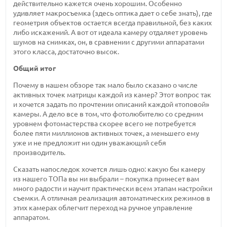
действительно кажется очень хорошим. Особенно
удивляет макросъемка (здесь оптика дает о себе знать), где
геометрия объектов остается всегда правильной, без каких
либо искажений. А вот от идеала камеру отдаляет уровень
шумов на снимках, он, в сравнении с другими аппаратами
этого класса, достаточно высок.
Общий итог
Почему в нашем обзоре так мало было сказано о числе
активных точек матрицы каждой из камер? Этот вопрос так
и хочется задать по прочтении описаний каждой «топовой»
камеры. А дело все в том, что фотолюбителю со средним
уровнем фотомастерства скорее всего не потребуется
более пяти миллионов активных точек, а меньшего ему
уже и не предложит ни один уважающий себя
производитель.
Сказать напоследок хочется лишь одно: какую бы камеру
из нашего ТОПа вы ни выбрали – покупка принесет вам
много радости и научит практически всем этапам настройки
съемки. А отличная реализация автоматических режимов в
этих камерах облегчит переход на ручное управление
аппаратом.