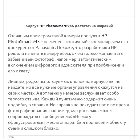
Корпус
HP PhotoSmart 945
достаточно широкий
Отличным примером такой камеры послужит
HP
PhotoSmart 945
– не менее экзотичный экземпляр, чем его
конкурент от Panasonic. Похоже, что разработчики HP
решили начинить камеру всем, о чем только мог мечтать
забывчивый фотограф, например, автоматическим
включением цифрового видоискателя при приближении
его к глазу.
Лишних, редко используемых кнопок на корпусе вы не
найдете, но все нужные органы управления окажутся на
своих местах. А вот меню у камеры заслуживает особо
теплого отзыва. Каждый пункт меню содержит очень
подробную справку. Но справка не покидает нас и во время
фотографирования: например, макросъемка может
сопровождаться сообщениями: «Не могу
сфокусироваться», - если аппарат был поднесен к объекту
съемки слишком близко.