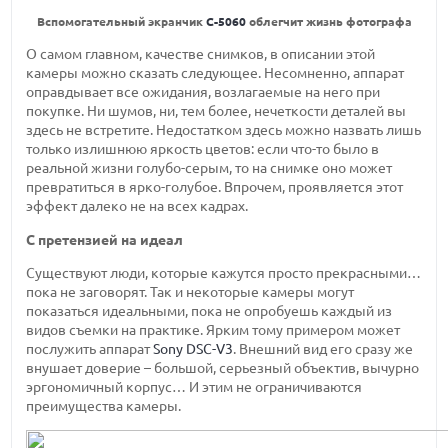
Вспомогательный экранчик
C-5060
облегчит жизнь фотографа
О самом главном, качестве снимков, в описании этой
камеры можно сказать следующее. Несомненно, аппарат
оправдывает все ожидания, возлагаемые на него при
покупке. Ни шумов, ни, тем более, нечеткости деталей вы
здесь не встретите. Недостатком здесь можно назвать лишь
только излишнюю яркость цветов: если что-то было в
реальной жизни голубо-серым, то на снимке оно может
превратиться в ярко-голубое. Впрочем, проявляется этот
эффект далеко не на всех кадрах.
С претензией на идеал
Существуют люди, которые кажутся просто прекрасными…
пока не заговорят. Так и некоторые камеры могут
показаться идеальными, пока не опробуешь каждый из
видов съемки на практике. Ярким тому примером может
послужить аппарат
Sony DSC-V3
. Внешний вид его сразу же
внушает доверие – большой, серьезный объектив, вычурно
эргономичный корпус… И этим не ограничиваются
преимущества камеры.