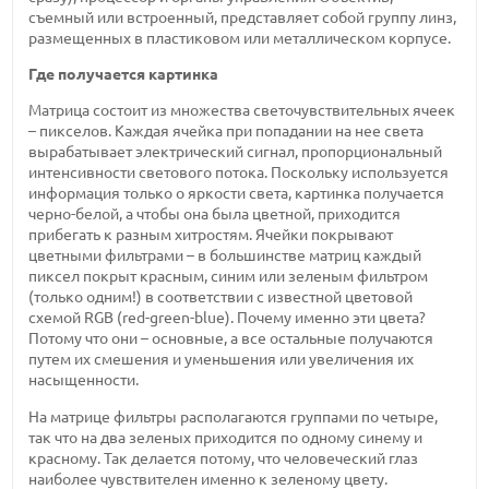
съемный или встроенный, представляет собой группу линз,
размещенных в пластиковом или металлическом корпусе.
Где получается картинка
Матрица состоит из множества светочувствительных ячеек
– пикселов. Каждая ячейка при попадании на нее света
вырабатывает электрический сигнал, пропорциональный
интенсивности светового потока. Поскольку используется
информация только о яркости света, картинка получается
черно-белой, а чтобы она была цветной, приходится
прибегать к разным хитростям. Ячейки покрывают
цветными фильтрами – в большинстве матриц каждый
пиксел покрыт красным, синим или зеленым фильтром
(только одним!) в соответствии с известной цветовой
схемой RGB (red-green-blue). Почему именно эти цвета?
Потому что они – основные, а все остальные получаются
путем их смешения и уменьшения или увеличения их
насыщенности.
На матрице фильтры располагаются группами по четыре,
так что на два зеленых приходится по одному синему и
красному. Так делается потому, что человеческий глаз
наиболее чувствителен именно к зеленому цвету.