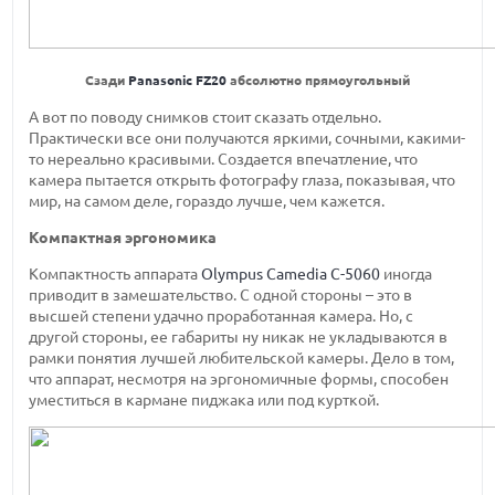
Сзади
Panasonic FZ20
абсолютно прямоугольный
А вот по поводу снимков стоит сказать отдельно.
Практически все они получаются яркими, сочными, какими-
то нереально красивыми. Создается впечатление, что
камера пытается открыть фотографу глаза, показывая, что
мир, на самом деле, гораздо лучше, чем кажется.
Компактная эргономика
Компактность аппарата
Olympus Camedia C-5060
иногда
приводит в замешательство. С одной стороны – это в
высшей степени удачно проработанная камера. Но, с
другой стороны, ее габариты ну никак не укладываются в
рамки понятия лучшей любительской камеры. Дело в том,
что аппарат, несмотря на эргономичные формы, способен
уместиться в кармане пиджака или под курткой.