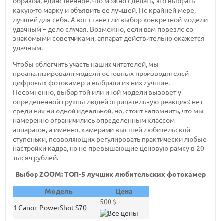
образом, единственное, что можно сделать, это выбрать
какую-то марку и объявить ее лучшей. По крайней мере,
лучшей для себя. А вот станет ли выбор конкретной модели
удачным – дело случая. Возможно, если вам повезло со
знакомыми советчиками, аппарат действительно окажется
удачным.
Чтобы облегчить участь наших читателей, мы
проанализировали модели основных производителей
цифровых фотокамер и выбрали из них лучшие.
Несомненно, выбор той или иной модели вызовет у
определенной группы людей отрицательную реакцию: нет
среди них ни одной идеальной, но, стоит напомнить, что мы
намеренно ограничились определенным классом
аппаратов, а именно, камерами высшей любительской
ступеньки, позволяющих регулировать практически любые
настройки кадра, но не превышающие ценовую рамку в 20
тысяч рублей.
Выбор ZOOM: ТОП-5 лучших любительских фотокамер
Модель
Цена
500 $
1
Canon PowerShot S70