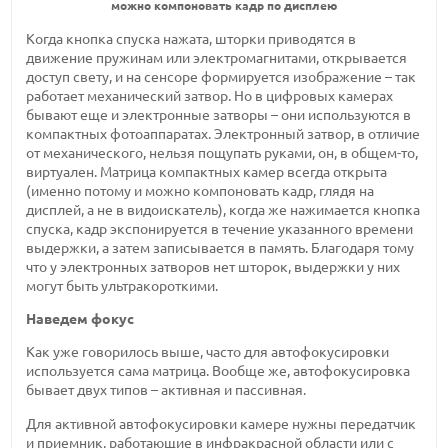
можно компоновать кадр по дисплею
Когда кнопка спуска нажата, шторки приводятся в
движение пружинам или электромагнитами, открывается
доступ свету, и на сенсоре формируется изображение – так
работает механический затвор. Но в цифровых камерах
бывают еще и электронные затворы – они используются в
компактных фотоаппаратах. Электронный затвор, в отличие
от механического, нельзя пощупать руками, он, в общем-то,
виртуален. Матрица компактных камер всегда открыта
(именно потому и можно компоновать кадр, глядя на
дисплей, а не в видоискатель), когда же нажимается кнопка
спуска, кадр экспонируется в течение указанного времени
выдержки, а затем записывается в память. Благодаря тому
что у электронных затворов нет шторок, выдержки у них
могут быть ультракороткими.
Наведем фокус
Как уже говорилось выше, часто для автофокусировки
используется сама матрица. Вообще же, автофокусировка
бывает двух типов – активная и пассивная.
Для активной автофокусировки камере нужны передатчик
и приемник, работающие в инфракрасной области или с