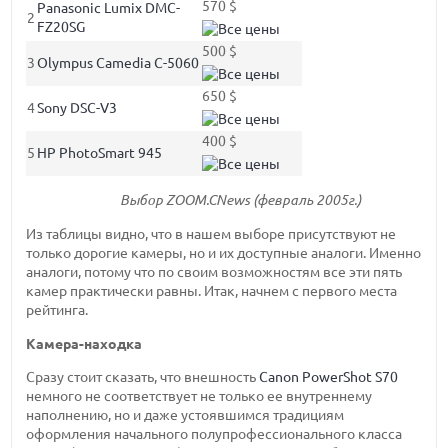
570 $
Panasonic Lumix DMC-
2
FZ20SG
500 $
3
Olympus Camedia C-5060
650 $
4
Sony DSC-V3
400 $
5
HP PhotoSmart 945
Выбор ZOOM.CNews (февраль 2005г.)
Из таблицы видно, что в нашем выборе присутствуют не
только дорогие камеры, но и их доступные аналоги. Именно
аналоги, потому что по своим возможностям все эти пять
камер практически равны. Итак, начнем с первого места
рейтинга.
Камера-находка
Сразу стоит сказать, что внешность
Canon PowerShot S70
немного не соответствует не только ее внутреннему
наполнению, но и даже устоявшимся традициям
оформления начального полупрофессионального класса