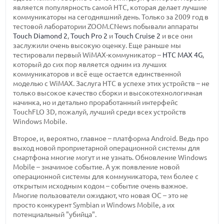
является популярность самой HTC, которая делает лучшие
коммуникаторы на сегодняшний день. Только за 2009 год в
тестовой лаборатории ZOOM.CNews побывали аппараты
Touch Diamond 2
,
Touch Pro 2
и
Touch Cruise 2
и все они
заслужили очень высокую оценку. Еще раньше мы
тестировали первый WiMAX-коммуникатор –
HTC MAX 4G
,
который до сих пор является одним из лучших
коммуникаторов и всё еще остается единственной
моделью с WiMAX. Заслуга HTC в успехе этих устройств – не
только высокое качество сборки и высокотехнологичная
начинка, но и детально проработанный интерфейс
TouchFLO 3D, пожалуй, лучший среди всех устройств
Windows Mobile.
Второе, и, вероятно, главное – платформа Android. Ведь про
выход новой проприетарной операционной системы для
смартфона многие могут и не узнать. Обновление Windows
Mobile – значимое событие. А уж появление новой
операционной системы для коммуникатора, тем более с
открытым исходным кодом – событие очень важное.
Многие пользователи ожидают, что новая ОС – это не
просто конкурент Symbian и Windows Mobile, а их
потенциальный "убийца".