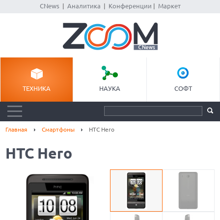
CNews
|
Аналитика
|
Конференции
|
Маркет
ТЕХНИКА
НАУКА
СОФТ
Главная
Смартфоны
HTC Hero
HTC Hero