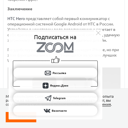
Заключение
HTC Hero
представляет собой первый коммуникатор с
операционной системой Google Android от HTC в России.
Устройство в некотором роде революционно и сочетает в
себе преимущества новой операционной системы, удачную
Подписаться на
эргономику, качественную сборку и удачный дизайн.
По удобству работы эта модель превосходит iPhone, но при
этом функциональность
Hero
находится на уровне лучших
Windows-коммуникаторов.
Рассылка
Яндекс.Дзен
Мы используем Сookies для обеспечения наилучшего опыта
Telegram
работы на нашем сайте. Продолжая использовать сайт, вы
соглашаетесь с условиями
Пользовательского соглашения
.
Вконтакте
ПОНЯТНО