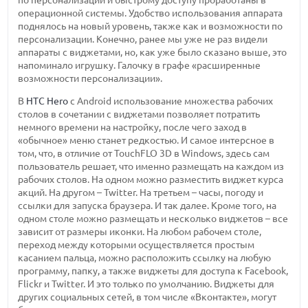
операционной системы. Удобство использования аппарата
поднялось на новый уровень, также как и возможности по
персонализации. Конечно, ранее мы уже не раз видели
аппараты с виджетами, но, как уже было сказано выше, это
напоминало игрушку. Галочку в графе «расширенные
возможности персонализации».
В
HTC Hero
с Android использование множества рабочих
столов в сочетании с виджетами позволяет потратить
немного времени на настройку, после чего заход в
«обычное» меню станет редкостью. И самое интерсное в
том, что, в отличие от TouchFLO 3D в Windows, здесь сам
пользователь решает, что именно размещать на каждом из
рабочих столов. На одном можно разместить виджет курса
акций. На другом – Twitter. На третьем – часы, погоду и
ссылки для запуска браузера. И так далее. Кроме того, на
одном столе можно размещать и несколько виджетов – все
зависит от размеры иконки. На любом рабочем столе,
переход между которыми осуществляется простым
касанием пальца, можно расположить ссылку на любую
программу, папку, а также виджеты для доступа к Facebook,
Flickr и Twitter. И это только по умолчанию. Виджеты для
других социальных сетей, в том числе «Вконтакте», могут