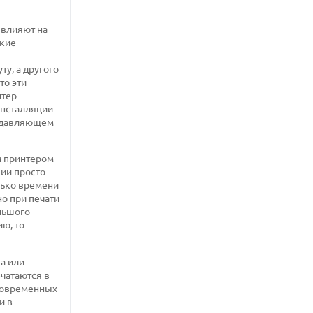
 влияют на
ские
ту, а другого
то эти
нтер
инсталляции
подавляющем
м принтером
ии просто
лько времени
но при печати
ольшого
ию, то
а или
ечатаются в
 современных
и в