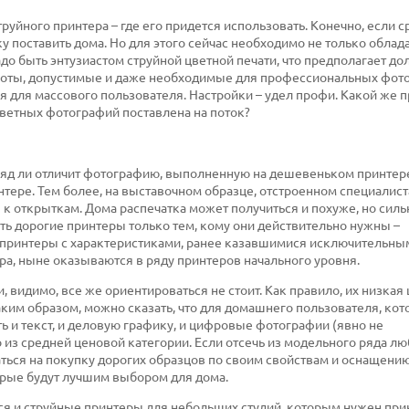
руйного принтера – где его придется использовать. Конечно, если с
 поставить дома. Но для этого сейчас необходимо не только облад
до быть энтузиастом струйной цветной печати, что предполагает до
работы, допустимые и даже необходимые для профессиональных фот
 для массового пользователя. Настройки – удел профи. Какой же 
 цветных фотографий поставлена на поток?
ряд ли отличит фотографию, выполненную на дешевеньком принтер
ере. Тем более, на выставочном образце, отстроенном специалист
 открыткам. Дома распечатка может получиться и похуже, но сильн
ать дорогие принтеры только тем, кому они действительно нужны –
 и принтеры с характеристиками, ранее казавшимися исключительны
тра, ныне оказываются в ряду принтеров начального уровня.
видимо, все же ориентироваться не стоит. Как правило, их низкая 
ким образом, можно сказать, что для домашнего пользователя, ко
ь и текст, и деловую графику, и цифровые фотографии (явно не
 из средней ценовой категории. Если отсечь из модельного ряда лю
ться на покупку дорогих образцов по своим свойствам и оснащению
оторые будут лучшим выбором для дома.
я и струйные принтеры для небольших студий, которым нужен при