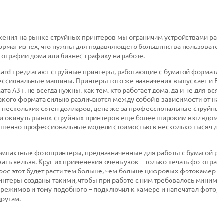
ложения на рынке струйных принтеров мы ограничим устройствами 
рмат из тех, что нужны для подавляющего большинства пользовате
отографии дома или бизнес-графику на работе.
ard предлагают струйные принтеры, работающие с бумагой формата 
ессиональные машины. Принтеры того же назначения выпускает и E
а А3+, не всегда нужны, как тем, кто работает дома, да и не для вс
 такого формата сильно различаются между собой в зависимости от н
 нескольких сотен долларов, цена же за профессиональные струй
ли окинуть рынок струйных принтеров еще более широким взглядом,
ршенно профессиональные модели стоимостью в несколько тысяч д
омпактные фотопринтеры, предназначенные для работы с бумагой
ать нельзя. Круг их применения очень узок – только печать фотогра
спрос этот будет расти тем больше, чем больше цифровых фотокамер
ринтеры созданы такими, чтобы при работе с ним требовалось мини
режимов и тому подобного – подключил к камере и напечатал фото
другам.