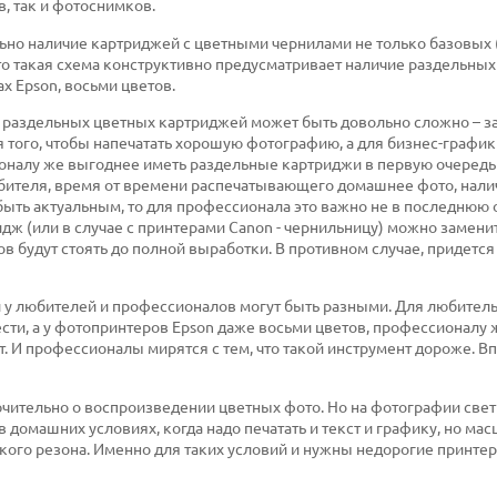
в, так и фотоснимков.
но наличие картриджей с цветными чернилами не только базовых 
асто такая схема конструктивно предусматривает наличие раздельны
х Epson, восьми цветов.
зу раздельных цветных картриджей может быть довольно сложно – з
 того, чтобы напечатать хорошую фотографию, а для бизнес-график
оналу же выгоднее иметь раздельные картриджи в первую очередь
юбителя, время от времени распечатывающего домашнее фото, нали
ыть актуальным, то для профессионала это важно не в последнюю 
ж (или в случае с принтерами Canon - чернильницу) можно замени
ов будут стоять до полной выработки. В противном случае, придется
и у любителей и профессионалов могут быть разными. Для любител
сти, а у фотопринтеров Epson даже восьми цветов, профессионалу 
 И профессионалы мирятся с тем, что такой инструмент дороже. В
ючительно о воспроизведении цветных фото. Но на фотографии свет
домашних условиях, когда надо печатать и текст и графику, но ма
акого резона. Именно для таких условий и нужны недорогие принтер