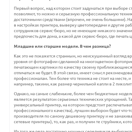
Первый вопрос, над котором стоит задуматься при выборе ст
позволяют, то можно и серьезную профессиональную технику
достаточными средствами (впрочем, не очень большими). На
в настройках принтера, выверку цветопередачи и другие 
сотрудников сервис-бюро, но не имеющие никакого значения
предпочесть для дома, а какой для сервис-бюро, где печать
Младшие или старшие модели. В чем разница?
Как это не покажется странным, но неискушенный взгляд в
уровня от фотографии сделанной на многоцветном фотопринт
печатающем картинки по качеству своему приближающиеся к
отличаться не будет. В этой связи, имеет смысл рекомендов
профессионалам. Тем более что техника не стоит на месте,
например, такими, как размер чернильной капли в 2 пиколи
Однако, на самые слабенькие, более чем бюджетные модели, 
является результатом серьезных технических упрощений. Та
универсальный принтер, на котором предстоит распечатыват
профессионального качества), лучшим выбором будет что-то
производителя по самому дешевому принтеру и не замахива
сетевые принтеры), то, как раз, и получим те струйники, к
Из того же ряда достаточно мощных середнячков выбираютс