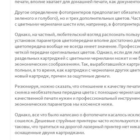
печати, вполне хватает для домашней печати, как документо
Другое определение фотопринтеров предполагает обязатель
зеленого и голубого), но и трех дополнительных цветов. Ч
с цветными чернилами шести или, например, в фотопринтера
Однако, на частный, любительский взгляд распознать поль
установок параметров цветопередачи вполне достаточно для
цветопередача вообще не всегда имеет значение. Професси
четкой передачи оригинальных цветов. Однако, если для л
раздельных картриджей с цветными чернилами может и не б
экономическим соображениям. Так, выработавшийся картрид
полным, в то время, как картриджи с чернилами других цвет
новый картридж, причем за ощутимые деньги.
Резюмируя, можно сказать, что отношение к качеству печат
снимка необязательна передача цвета с помощью чернил ше
качественной печати нужен и профессиональный инструмент.
экономических параметров мы коснемся ниже.
Однако, все что было написано о фотопечати касалось искл
сошелся. Дешевые струйные принтеры часто используются в 
таковы, что тратиться на дорогой лазерный принтер нет ник
оснащенные двумя картриджами.