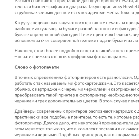
Packard снабжаются приставкой для двусторонней печати, чт
текста и бизнес-графики в два раза. Такую приставку Hewlet
струйниках фирмы для нее есть посадочные места. Тоже отде
К кругу специальных задач относятся так же печать на прозр
наиболее актуально, на бумаге разной плотности и фактуры.
бумаге определенной фактуры! Те же принтеры Lexmark, види
основном за счет совершенной техники подачи бумаги из лот
Наконец, стоит более подробно осветить такой аспект при
– печати снимков отснятых цифровым фотоаппаратом.
Слово о фотопечати
В точных определениях фотопринтеров есть разногласия. О
работать с так называемыми фотокартриджами. Это касаетс
обычно, с картриджем с черными чернилами и картриджем с
преобразовать такой принтер в фотопринтер необходимо то
чернилами трех дополнительных цветов. В этом случае печа
Драйверы современных принтеров распознают картридж с д
практически все подобные принтеры, то есть те, которые р
фотопринтер. Другое дело, что некоторый производители д
этом меняется только то, что в комплект поставки включа
чернилами черными. Подобных принтеров, как в «нормально