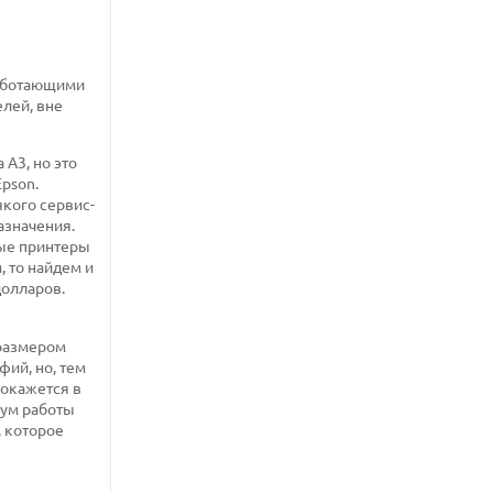
работающими
лей, вне
А3, но это
pson.
якого сервис-
азначения.
ные принтеры
 то найдем и
олларов.
 размером
фий, но, тем
 окажется в
мум работы
, которое