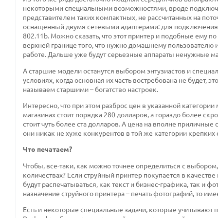
некоторыми специальными возможностями, вроде подключени
представителем таких компактных, не рассчитанных на пото
оснащенный двумя сетевыми адаптерами: для подключения 
802.11b. Можно сказать, что этот принтер и подобные ему п
верхней границе того, что нужно домашнему пользователю и
работе. Дальше уже будут серьезные аппараты ненужные м
А старшие модели останутся выбором энтузиастов и специал
условиях, когда основная их часть востребована не будет, э
называем старшими – богатство настроек.
Интересно, что при этом разброс цен в указанной категории
магазинах стоит порядка 280 долларов, а гораздо более ск
стоит чуть более ста долларов. А цена на вполне приличные
они никак не хуже конкурентов в той же категории крепких
Что печатаем?
Чтобы, все-таки, как можно точнее определиться с выбором, 
количествах? Если струйный принтер покупается в качестве
будут распечатываться, как текст и бизнес-графика, так и 
назначение струйного принтера – печать фотографий, то им
Есть и некоторые специальные задачи, которые учитывают 