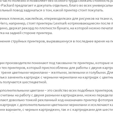
о часто полезно и позволяет без особого труда снижать стоимость 
t-Packard предлагает и докупать отдельно, благо во всех универсаль
льный повод задуматься о том, какой принтер стоит покупать.
ачных пленках, наклейках, «переводилках» для рисунков на ткани и,
 Чего, например, стоят принтеры Lexmark «отряхивающиеся» после п
мо, держат рекорд по плотности бумаги, на которой можно печатат
ка на задней стороне принтера.
менения струйных принтеров, вырвавшемуся в последнее время на п
дни производители понимают под таковыми те принтеры, которые м
я тех принтеров, который приспособлены для работы с двумя картр
 тремя цветными чернилами – желтыми, зелеными и голубыми. Для 
лько заменить картридж с черными чернилами на картридж с цвет
ть получается шестицветной.
ополнительными цветами – это свойство всех подобных принтеров,
ассчитаны на работу с двумя разными картриджами, можно передела
елают довольно тонкий рекламный ход «назначая» принтер фотопри
ют картридж с дополнительными цветными чернилами и исключают к
м» варианте, с черным картриджем, так и с картриджами для шест