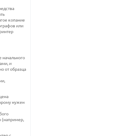
редства
ать
лгое копание
ографов или
принтер
е начального
ами, и
о от образца
ми,
цена
торому нужен
бого
 (например,
нтер с