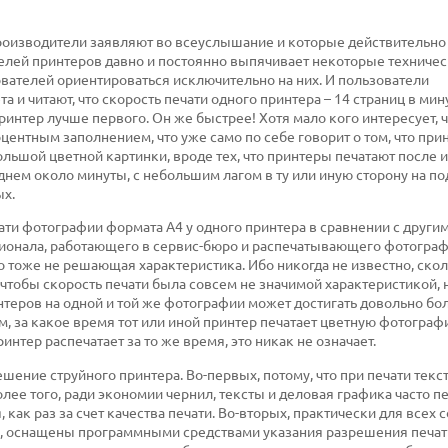
роизводители заявляют во всеуслышание и которые действительно
елей принтеров давно и постоянно выпячивает некоторые техниче
вателей ориентироваться исключительно на них. И пользователи
и читают, что скорость печати одного принтера – 14 страниц в мину
принтер лучше первого. Он же быстрее! Хотя мало кого интересует, ч
центным заполнением, что уже само по себе говорит о том, что при
ольшой цветной картинки, вроде тех, что принтеры печатают после 
днем около минуты, с небольшим лагом в ту или иную сторону на 
ых.
ти фотографии формата А4 у одного принтера в сравнении с други
сионала, работающего в сервис-бюро и распечатывающего фотограф
но тоже не решающая характеристика. Ибо никогда не известно, ско
чтобы скорость печати была совсем не значимой характеристикой, 
нтеров на одной и той же фотографии может достигать довольно б
м, за какое время тот или иной принтер печатает цветную фотограф
интер распечатает за то же время, это никак не означает.
ение струйного принтера. Во-первых, потому, что при печати текст
ее того, ради экономии чернил, тексты и деловая графика часто п
как раз за счет качества печати. Во-вторых, практически для всех
я, оснащены программными средствами указания разрешения печат