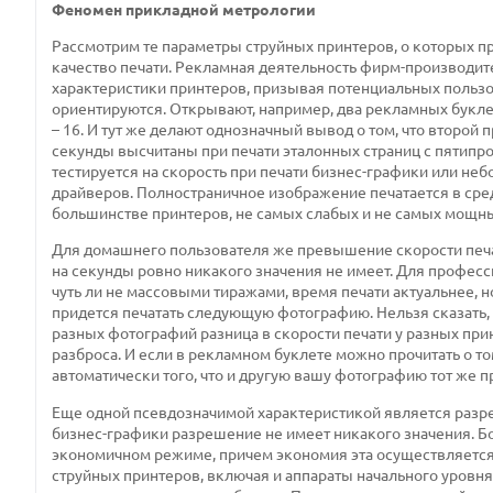
Феномен прикладной метрологии
Рассмотрим те параметры струйных принтеров, о которых п
качество печати. Рекламная деятельность фирм-производит
характеристики принтеров, призывая потенциальных пользо
ориентируются. Открывают, например, два рекламных буклета 
– 16. И тут же делают однозначный вывод о том, что второй 
секунды высчитаны при печати эталонных страниц с пятипро
тестируется на скорость при печати бизнес-графики или неб
драйверов. Полностраничное изображение печатается в сре
большинстве принтеров, не самых слабых и не самых мощн
Для домашнего пользователя же превышение скорости печа
на секунды ровно никакого значения не имеет. Для профес
чуть ли не массовыми тиражами, время печати актуальнее, 
придется печатать следующую фотографию. Нельзя сказать, 
разных фотографий разница в скорости печати у разных при
разброса. И если в рекламном буклете можно прочитать о то
автоматически того, что и другую вашу фотографию тот же пр
Еще одной псевдозначимой характеристикой является разреш
бизнес-графики разрешение не имеет никакого значения. Бол
экономичном режиме, причем экономия эта осуществляется, 
струйных принтеров, включая и аппараты начального уровн