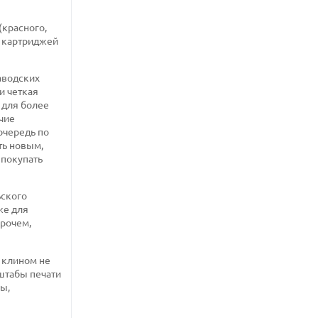
(красного,
х картриджей
аводских
и четкая
 для более
чие
очередь по
ть новым,
 покупать
ьского
же для
прочем,
 клином не
сштабы печати
ы,