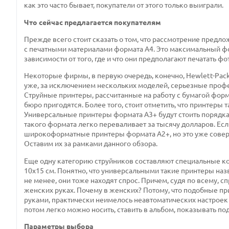
как это часто бывает, покупатели от этого только выиграли.
Что сейчас предлагается покупателям
Прежде всего стоит сказать о том, что рассмотрение пред
с печатными материалами формата А4. Это максимальный фо
зависимости от того, где и что они предполагают печатать ф
Некоторые фирмы, в первую очередь, конечно, Hewlett-Pack
уже, за исключением нескольких моделей, серьезные проф
Струйные принтеры, рассчитанные на работу с бумагой формат
бюро пригодятся. Более того, стоит отметить, что принтеры
Универсальные принтеры формата А3+ будут стоить порядка
такого формата легко переваливает за тысячу долларов. Ес
широкоформатные принтеры формата А2+, но это уже сове
Оставим их за рамками данного обзора.
Еще одну категорию струйников составляют специальные к
10х15 см. Понятно, что универсальными такие принтеры назв
не менее, они тоже находят спрос. Причем, судя по всему, 
женских руках. Почему в женских? Потому, что подобные п
руками, практически неимелось неавтоматических настроек 
потом легко можно носить, ставить в альбом, показывать по
Параметры выбора