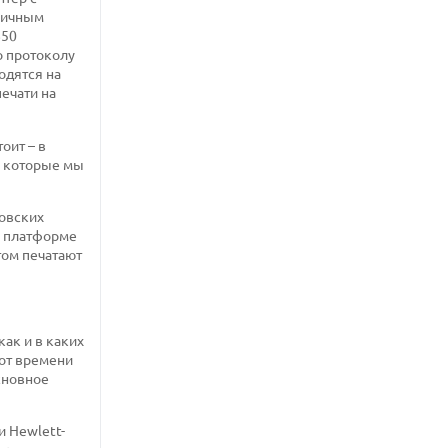
ипичным
850
о протоколу
одятся на
ечати на
оит – в
й, которые мы
ковских
м платформе
том печатают
как и в каких
 от времени
основное
и Hewlett-