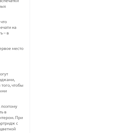
распечатки
ных
 что
ечати на
ь – в
ервое место
огут
иджами,
того, чтобы
ными
 поэтому
ть в
нтером. При
артридж с
ицветной