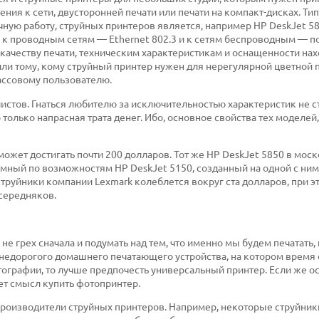
я к сети, двусторонней печати или печати на компакт-дисках. Т
чную работу, струйных принтеров является, например HP DeskJet 5
к проводным сетям — Ethernet 802.3 и к сетям беспроводным — п
о качеству печати, техническим характеристикам и оснащенности нах
ли тому, кому струйный принтер нужен для нерегулярной цветной п
ассовому пользователю.
истов. Гнаться любителю за исключительностью характеристик не ст
то только напрасная трата денег. Ибо, основное свойства тех моделе
 может достигать почти 200 долларов. Тот же HP DeskJet 5850 в мос
ромный по возможностям HP DeskJet 5150, созданный на одной с ни
 струйники компании Lexmark колеблется вокруг ста долларов, при э
 середняков.
не грех сначала и подумать над тем, что именно мы будем печатать, 
 недорогого домашнего печатающего устройства, на котором время
фотографии, то лучше предпочесть универсальный принтер. Если же 
еет смысл купить фотопринтер.
производители струйных принтеров. Например, некоторые струйник