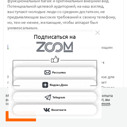
функциональный багаж и оригинальный внешний вид.
Потенциальной целевой аудиторией, на наш взгляд,
выступают молодые люди со средним достатком, не
предъявляющие высоких требований к своему телефону,
но, тем не менее, желающие, чтобы аппарат был
универсальным.
Подписаться на
Sagem my401x
– типично французский аппарат с
соответствующим дизайном
Рассылка
Качество встроенной VGA-камеры вполне приличное для
подобных матриц. Цифровой 4-кратный зум работает
Яндекс.Дзен
честно – действительно приближая изображение. Правда,
на полученном снимке значительно проступает
Мы используем Сookies для обеспечения наилучшего опыта
Telegram
пикселизация, что, впрочем, и не удивительно. Готовые
работы на нашем сайте. Продолжая использовать сайт, вы
соглашаетесь с условиями
Пользовательского соглашения
.
фотки можно отредактировать встроенными средствами
телефона. Размер полученных с VGA-камеры фотографий
Вконтакте
даже при выборе максимального качества не превышает
ПОНЯТНО
50 Кб. Список функциональных возможностей дополняют
Bluetooth, IrDa, поддержка 3-частотных диапазонов. В