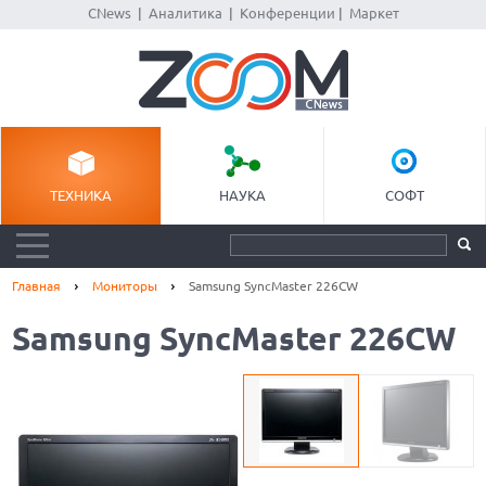
CNews
|
Аналитика
|
Конференции
|
Маркет
ТЕХНИКА
НАУКА
СОФТ
Главная
Мониторы
Samsung SyncMaster 226СW
Samsung SyncMaster 226СW