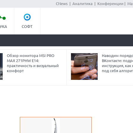
CNews
|
Аналитика
|
Конференции
|
Ма
УКА
СОФТ
Обзор монитора MSI PRO
Наводим порядо
MAX 271PHW E14:
ВКонтакте: под
практичность и визуальный
инструкция, как
комфорт
под себя алгори