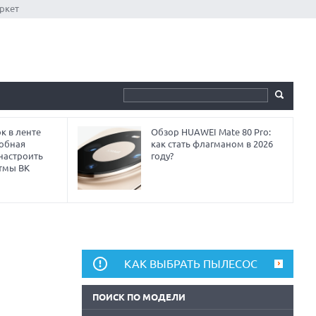
ркет
к в ленте
Обзор HUAWEI Mate 80 Pro:
робная
как стать флагманом в 2026
 настроить
году?
тмы ВК
КАК ВЫБРАТЬ ПЫЛЕСОС
ПОИСК ПО МОДЕЛИ