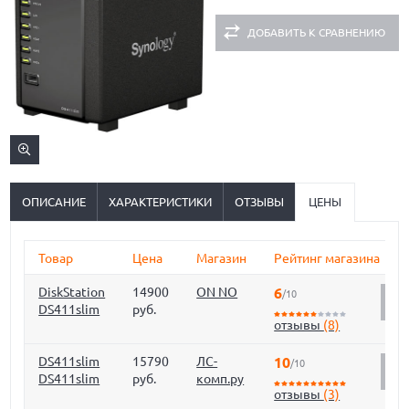
ДОБАВИТЬ К СРАВНЕНИЮ
ОПИСАНИЕ
ХАРАКТЕРИСТИКИ
ОТЗЫВЫ
ЦЕНЫ
Товар
Цена
Магазин
Рейтинг магазина
DiskStation
14900
ON NO
6
/10
О
DS411slim
руб.
отзывы
(8)
DS411slim
15790
ЛС-
10
/10
О
DS411slim
руб.
комп.ру
отзывы
(3)