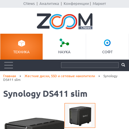
CNews
|
Аналитика
|
Конференции
|
Маркет
ТЕХНИКА
НАУКА
СОФТ
Главная
Жесткие диски, SSD и сетевые накопители
Synology
DS411 slim
Synology DS411 slim