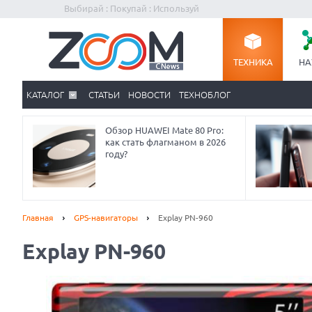
Выбирай : Покупай : Используй
ТЕХНИКА
НА
КАТАЛОГ
СТАТЬИ
НОВОСТИ
ТЕХНОБЛОГ
Обзор HUAWEI Mate 80 Pro:
как стать флагманом в 2026
году?
Главная
GPS-навигаторы
Explay PN-960
Explay PN-960